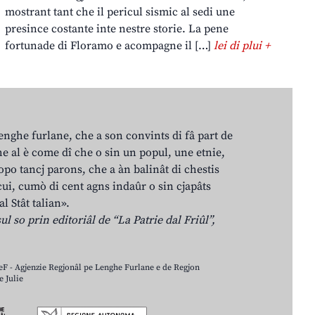
mostrant tant che il pericul sismic al sedi une
presince costante inte nestre storie. La pene
fortunade di Floramo e acompagne il […]
lei di plui +
lenghe furlane, che a son convints di fâ part de
e al è come dî che o sin un popul, une etnie,
po tancj parons, che a àn balinât di chestis
cui, cumò di cent agns indaûr o sin cjapâts
al Stât talian».
ul so prin editoriâl de “La Patrie dal Friûl”,
LeF - Agjenzie Regjonâl pe Lenghe Furlane e de Regjon
 Julie