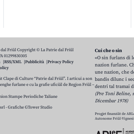
 dal Friûl Copyright © La Patrie dal Friûl
Cui che o sin
IVA 01299830305
«O sin furlans di 
n
RSS/XML
Pubblicità
Privacy Policy
nazion furlane. Ch
olicy
une nazion, che do
t Clape di Culture “Patrie dal Friûl”. I articui a son
bandis dilunc i se
 lenghe furlane e cu la grafie uficiâl de Regjon Friûl –
dentri tal tramai d
(Pre Toni Beline, s
nion Stampe Periodiche Taliane
Dicembar 1978)
srl
-
Grafiche GTower Studio
Progjet finanziât de AR
Autonome Friûl-Vignesie