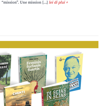
“mission”. Une mission […]
lei di plui +