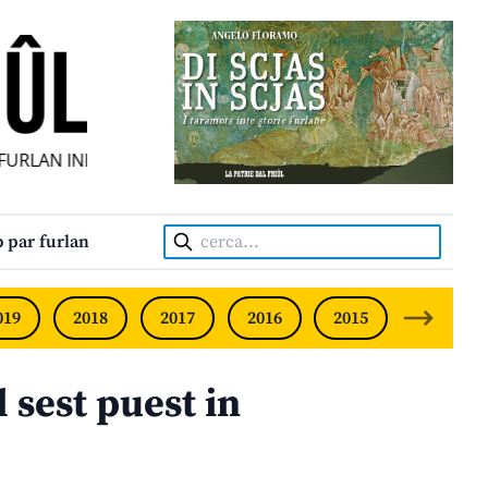
URLAN INDIPENDENT • INDEPENDENT FRIULIAN MONTHLY • 
Cerca:
 par furlan
019
2018
2017
2016
2015
2014
 sest puest in