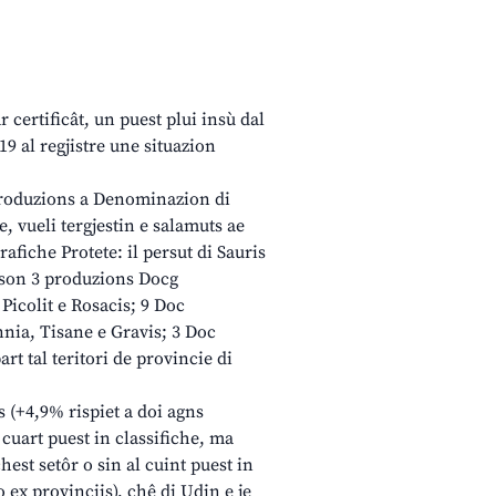
r certificât, un puest plui insù dal
19 al regjistre une situazion
c produzions a Denominazion di
, vueli tergjestin e salamuts ae
afiche Protete: il persut di Sauris
 A son 3 produzions Docg
icolit e Rosacis; 9 Doc
nnia, Tisane e Gravis; 3 Doc
rt tal teritori de provincie di
 (+4,9% rispiet a doi agns
l cuart puest in classifiche, ma
hest setôr o sin al cuint puest in
o ex provinciis), chê di Udin e je