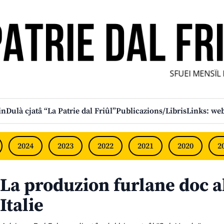
SFUEI MENSÎL F
in
Dulà cjatâ “La Patrie dal Friûl”
Publicazions/Libris
Links: web
2024
2023
2022
2021
2020
2
La produzion furlane doc al
Italie