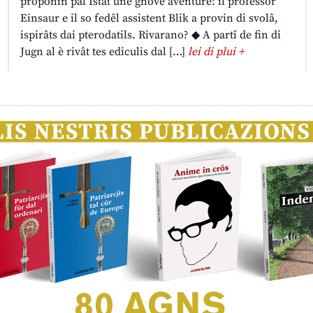
proponin pal Istât une gnove aventure: il professôr
Einsaur e il so fedêl assistent Blik a provin di svolâ,
ispirâts dai pterodatils. Rivarano? ◆ A partî de fin di
Jugn al è rivât tes ediculis dal […]
lei di plui +