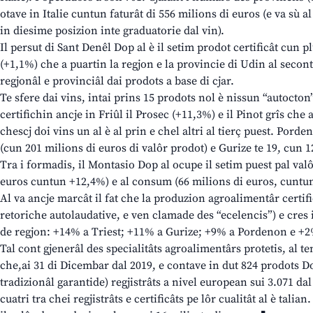
otave in Italie cuntun faturât di 556 milions di euros (e va sù a
in diesime posizion inte graduatorie dal vin).
Il persut di Sant Denêl Dop al è il setim prodot certificât cun p
(+1,1%) che a puartin la regjon e la provincie di Udin al secont p
regjonâl e provinciâl dai prodots a base di cjar.
Te sfere dai vins, intai prins 15 prodots nol è nissun “autocton
certifichin ancje in Friûl il Prosec (+11,3%) e il Pinot grîs che 
chescj doi vins un al è al prin e chel altri al tierç puest. Pord
(cun 201 milions di euros di valôr prodot) e Gurize te 19, cun 
Tra i formadis, il Montasio Dop al ocupe il setim puest pal val
euros cuntun +12,4%) e al consum (66 milions di euros, cuntun
Al va ancje marcât il fat che la produzion agroalimentâr certi
retoriche autolaudative, e ven clamade des “ecelencis”) e cres in
de regjon: +14% a Triest; +11% a Gurize; +9% a Pordenon e +2
Tal cont gjenerâl des specialitâts agroalimentârs protetis, al te
che,ai 31 di Dicembar dal 2019, e contave in dut 824 prodots Dop
tradizionâl garantide) regjistrâts a nivel european sui 3.071 dal
cuatri tra chei regjistrâts e certificâts pe lôr cualitât al è talia