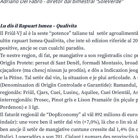
Adriano Del Fabro - diretôr dal bimestrâl "SoleVerde"
Lu dîs il Rapuart Ismea – Qualivita
Il Friûl-VJ al è la seste “potence” taliane tal setôr agroalimentâ
ultin rapuart Ismea-Qualivita, che inte sô edizion riferide al 20
positive, ancje se cun cualchi paradòs.
Te nestre regjon, di fat, pe mangjative a son regjistradis cin
Origjin Protete: persut di Sant Denêl, formadi Montasio, broade
cjaçadore (ma chescj nissun ju prodûs), e dôs a Indicazion jeogr
e la Pitine. Tal setôr dal vin, la situazion e je plui articolade.
(Denominazion di Origjin Controlade e Garantide): Ramandul, P
regjonâls: Friûl, Cjars, Cuei, Lusinç, Aquilee, Cuei Orientâl, A
interregjonâls: Prosec, Pinot grîs e Lison Pramaiôr (in piçule pa
Pordenon) e 3 Igt.
Il faturât regjonâl de “DopEconomy” al vâl 892 milions di euros
indaûr): une vore ben il setôr dal vin (+7,0%), là che o lin sù a
ben ancje il setôr de mangjative cuntune cressite dal 1,4% (in c
Italie). I operadôrs a son 701. Cjalant i numars des provinciis (