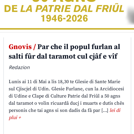
Gnovis /
Par che il popul furlan al
salti fûr dal taramot cul cjâf e vîf
Redazion
Lunis ai 11 di Mai a lis 18,30 te Glesie di Sante Marie
sul Cjiscjel di Udin. Glesie Furlane, cun la Arcidiocesi
di Udine e Clape di Culture Patrie dal Friûl a 50 agns
dal taramot o volìn ricuardâ ducj i muarts e dutis chês
personis che tai agns si son dadis da fâ par […]
lei di
plui +