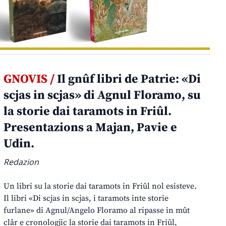
GNOVIS /
Il gnûf libri de Patrie: «Di
scjas in scjas» di Agnul Floramo, su
la storie dai taramots in Friûl.
Presentazions a Majan, Pavie e
Udin.
Redazion
Un libri su la storie dai taramots in Friûl nol esisteve.
Il libri «Di scjas in scjas, i taramots inte storie
furlane» di Agnul/Angelo Floramo al ripasse in mût
clâr e cronologjic la storie dai taramots in Friûl,