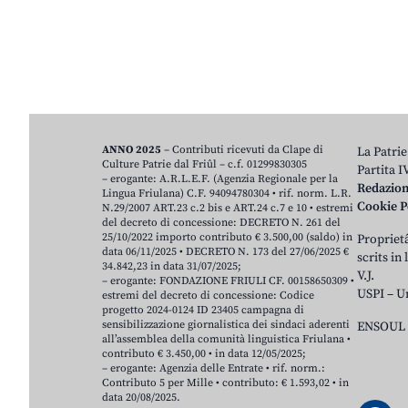
ANNO 2025
– Contributi ricevuti da Clape di
La Patrie
Culture Patrie dal Friûl – c.f. 01299830305
Partita 
– erogante: A.R.L.E.F. (Agenzia Regionale per la
Redazio
Lingua Friulana) C.F. 94094780304 • rif. norm. L.R.
Cookie P
N.29/2007 ART.23 c.2 bis e ART.24 c.7 e 10 • estremi
del decreto di concessione: DECRETO N. 261 del
25/10/2022 importo contributo € 3.500,00 (saldo) in
Proprietâ
data 06/11/2025 • DECRETO N. 173 del 27/06/2025 €
scrits in
34.842,23 in data 31/07/2025;
V.J.
– erogante: FONDAZIONE FRIULI CF. 00158650309 •
USPI – U
estremi del decreto di concessione: Codice
progetto 2024-0124 ID 23405 campagna di
sensibilizzazione giornalistica dei sindaci aderenti
ENSOUL 
all’assemblea della comunità linguistica Friulana •
contributo € 3.450,00 • in data 12/05/2025;
– erogante: Agenzia delle Entrate • rif. norm.:
Contributo 5 per Mille • contributo: € 1.593,02 • in
data 20/08/2025.