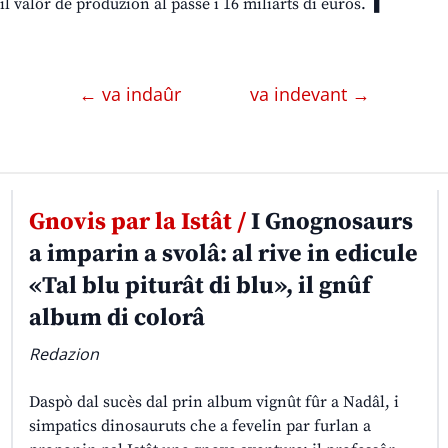
il valôr de produzion al passe i 16 miliarts di euros. ❚
← va indaûr
va indevant →
Gnovis par la Istât /
I Gnognosaurs
a imparin a svolâ: al rive in edicule
«Tal blu piturât di blu», il gnûf
album di colorâ
Redazion
Daspò dal sucès dal prin album vignût fûr a Nadâl, i
simpatics dinosauruts che a fevelin par furlan a