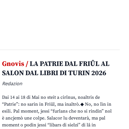
Gnovis /
LA PATRIE DAL FRIÛL AL
SALON DAL LIBRI DI TURIN 2026
Redazion
Dai 14 ai 18 di Mai no steit a cirînus, noaltris de
“Patrie”: no sarin in Friûl, ma inaltrò.◆ No, no lìn in
esili. Pal moment, jessi “furlans che no si rindin” nol
è ancjemò une colpe. Salacor lu deventarà, ma pal
moment o podin jessi “libars di sielzi” di lâ in