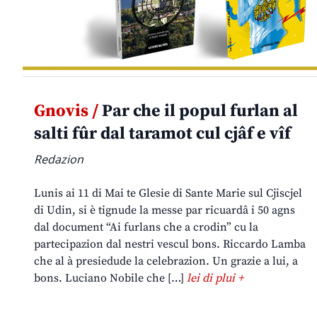
Gnovis /
Par che il popul furlan al
salti fûr dal taramot cul cjâf e vîf
Redazion
Lunis ai 11 di Mai te Glesie di Sante Marie sul Cjiscjel
di Udin, si è tignude la messe par ricuardâ i 50 agns
dal document “Ai furlans che a crodin” cu la
partecipazion dal nestri vescul bons. Riccardo Lamba
che al à presiedude la celebrazion. Un grazie a lui, a
bons. Luciano Nobile che […]
lei di plui +