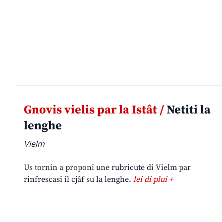
Gnovis vielis par la Istât /
Netiti la
lenghe
Vielm
Us tornin a proponi une rubricute di Vielm par
rinfrescasi il cjâf su la lenghe.
lei di plui +