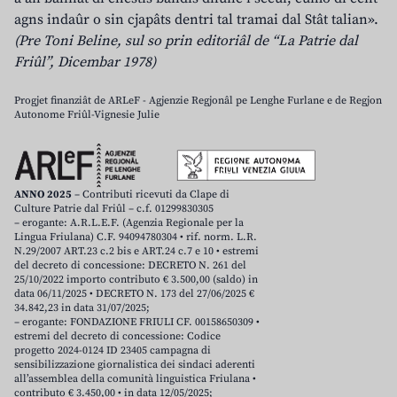
agns indaûr o sin cjapâts dentri tal tramai dal Stât talian».
(Pre Toni Beline, sul so prin editoriâl de “La Patrie dal
Friûl”, Dicembar 1978)
Progjet finanziât de ARLeF - Agjenzie Regjonâl pe Lenghe Furlane e de Regjon
Autonome Friûl-Vignesie Julie
ANNO 2025
– Contributi ricevuti da Clape di
Culture Patrie dal Friûl – c.f. 01299830305
– erogante: A.R.L.E.F. (Agenzia Regionale per la
Lingua Friulana) C.F. 94094780304 • rif. norm. L.R.
N.29/2007 ART.23 c.2 bis e ART.24 c.7 e 10 • estremi
del decreto di concessione: DECRETO N. 261 del
25/10/2022 importo contributo € 3.500,00 (saldo) in
data 06/11/2025 • DECRETO N. 173 del 27/06/2025 €
34.842,23 in data 31/07/2025;
– erogante: FONDAZIONE FRIULI CF. 00158650309 •
estremi del decreto di concessione: Codice
progetto 2024-0124 ID 23405 campagna di
sensibilizzazione giornalistica dei sindaci aderenti
all’assemblea della comunità linguistica Friulana •
contributo € 3.450,00 • in data 12/05/2025;