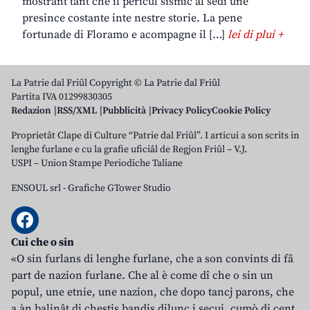
mostrant tant che il pericul sismic al sedi une
presince costante inte nestre storie. La pene
fortunade di Floramo e acompagne il […]
lei di plui +
La Patrie dal Friûl Copyright © La Patrie dal Friûl
Partita IVA 01299830305
Redazion
RSS/XML
Pubblicità
Privacy Policy
Cookie Policy
Proprietât Clape di Culture “Patrie dal Friûl”. I articui a son scrits in
lenghe furlane e cu la grafie uficiâl de Regjon Friûl – V.J.
USPI – Union Stampe Periodiche Taliane
ENSOUL srl
-
Grafiche GTower Studio
Cui che o sin
«O sin furlans di lenghe furlane, che a son convints di fâ
part de nazion furlane. Che al è come dî che o sin un
popul, une etnie, une nazion, che dopo tancj parons, che
a àn balinât di chestis bandis dilunc i secui, cumò di cent