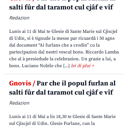
salti fûr dal taramot cul cjâf e vîf
Redazion
Lunis ai 11 di Mai te Glesie di Sante Marie sul Cjiscjel
di Udin, si è tignude la messe par ricuardâ i 50 agns
dal document “Ai furlans che a crodin” cu la
partecipazion dal nestri vescul bons. Riccardo Lamba
che al à presiedude la celebrazion. Un grazie a lui, a
bons. Luciano Nobile che […]
lei di plui +
Gnovis /
Par che il popul furlan al
salti fûr dal taramot cul cjâf e vîf
Redazion
Lunis ai 11 di Mai a lis 18,30 te Glesie di Sante Marie
sul Cjiscjel di Udin. Glesie Furlane, cun la