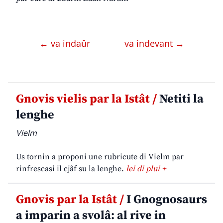
← va indaûr
va indevant →
Gnovis vielis par la Istât /
Netiti la
lenghe
Vielm
Us tornin a proponi une rubricute di Vielm par
rinfrescasi il cjâf su la lenghe.
lei di plui +
Gnovis par la Istât /
I Gnognosaurs
a imparin a svolâ: al rive in