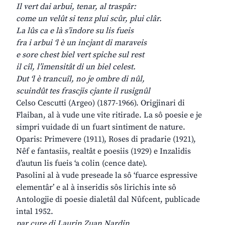
Il vert dai arbui, tenar, al traspâr:
come un velût si tenz plui scûr, plui clâr.
La lûs ca e là s’indore su lis fueis
fra i arbui ‘l è un incjant di maraveis
e sore chest biel vert spiche sul rest
il cîl, l’imensitât di un biel celest.
Dut ‘l è trancuîl, no je ombre di nûl,
scuindût tes frascjis cjante il rusignûl
Celso Cescutti (Argeo) (1877-1966). Origjinari di
Flaiban, al à vude une vite ritirade. La sô poesie e je
simpri vuidade di un fuart sintiment de nature.
Oparis: Primevere (1911), Roses di pradarie (1921),
Nêf e fantasiis, realtât e poesiis (1929) e Inzalidis
d’autun lis fueis ‘a colin (cence date).
Pasolini al à vude preseade la sô ‘fuarce espressive
elementâr’ e al à inseridis sôs lirichis inte sô
Antologjie di poesie dialetâl dal Nûfcent, publicade
intal 1952.
par cure di Laurin Zuan Nardin