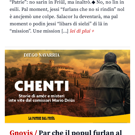
“Patrie”: no sarin in Friûl, ma inaltrò.◆ No, no lìn in
esili. Pal moment, jessi “furlans che no si rindin” nol
è ancjemò une colpe. Salacor lu deventarà, ma pal
moment o podin jessi “libars di sielzi” di lâ in
“mission”. Une mission […]
lei di plui +
Gnovis /
Par che il popul furlan al