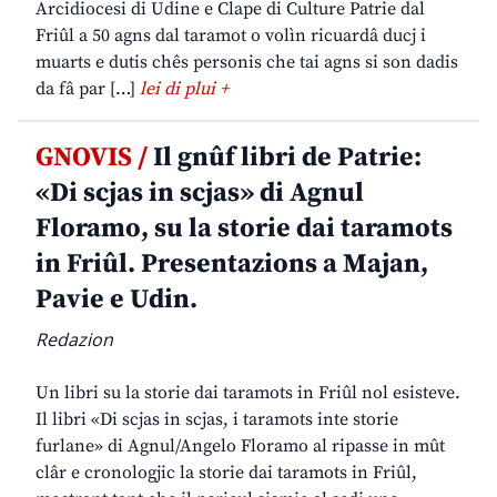
Arcidiocesi di Udine e Clape di Culture Patrie dal
Friûl a 50 agns dal taramot o volìn ricuardâ ducj i
muarts e dutis chês personis che tai agns si son dadis
da fâ par […]
lei di plui +
GNOVIS /
Il gnûf libri de Patrie:
«Di scjas in scjas» di Agnul
Floramo, su la storie dai taramots
in Friûl. Presentazions a Majan,
Pavie e Udin.
Redazion
Un libri su la storie dai taramots in Friûl nol esisteve.
Il libri «Di scjas in scjas, i taramots inte storie
furlane» di Agnul/Angelo Floramo al ripasse in mût
clâr e cronologjic la storie dai taramots in Friûl,