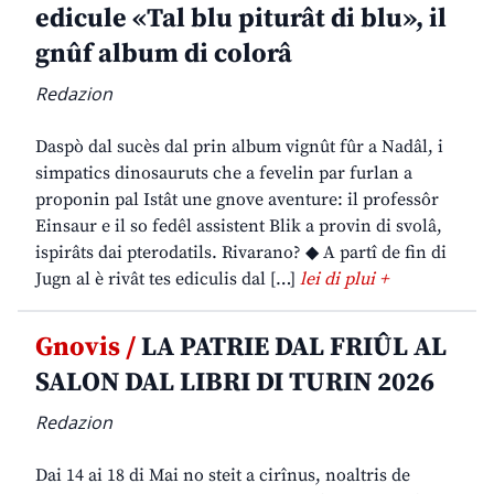
edicule «Tal blu piturât di blu», il
gnûf album di colorâ
Redazion
Daspò dal sucès dal prin album vignût fûr a Nadâl, i
simpatics dinosauruts che a fevelin par furlan a
proponin pal Istât une gnove aventure: il professôr
Einsaur e il so fedêl assistent Blik a provin di svolâ,
ispirâts dai pterodatils. Rivarano? ◆ A partî de fin di
Jugn al è rivât tes ediculis dal […]
lei di plui +
Gnovis /
LA PATRIE DAL FRIÛL AL
SALON DAL LIBRI DI TURIN 2026
Redazion
Dai 14 ai 18 di Mai no steit a cirînus, noaltris de