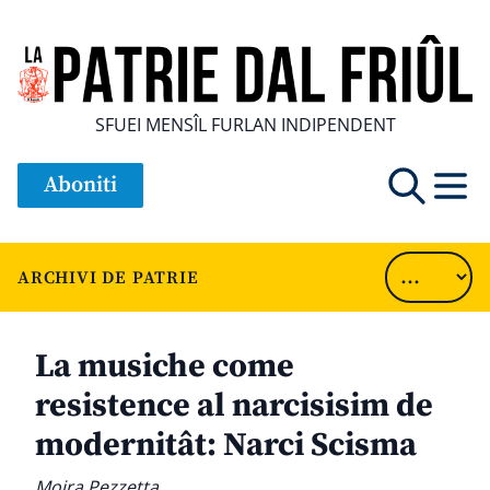
SFUEI MENSÎL FURLAN INDIPENDENT
Aboniti
ARCHIVI DE PATRIE
La musiche come
resistence al narcisisim de
modernitât: Narci Scisma
Moira Pezzetta