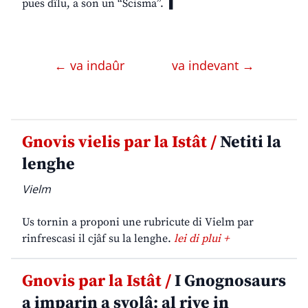
pues dîlu, a son un “Scisma”. ❚
← va indaûr
va indevant →
Gnovis vielis par la Istât /
Netiti la
lenghe
Vielm
Us tornin a proponi une rubricute di Vielm par
rinfrescasi il cjâf su la lenghe.
lei di plui +
Gnovis par la Istât /
I Gnognosaurs
a imparin a svolâ: al rive in