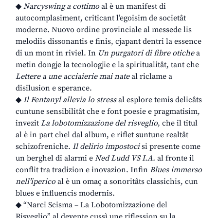
◆
Narcyswing a cottimo
al è un manifest di
autocomplasiment, criticant l’egoisim de societât
moderne. Nuovo ordine provinciale al messede lis
melodiis dissonantis e finis, cjapant dentri la essence
di un mont in riviel. In
Un purgatori di fibre otiche
a
metin dongje la tecnologjie e la spiritualitât, tant che
Lettere a une acciaierie mai nate
al riclame a
disilusion e sperance.
◆
Il Fentanyl allevia lo stress
al esplore temis delicâts
cuntune sensibilitât che e font poesie e pragmatisim,
invezit
La lobotomizzazione del risveglio
, che il titul
al è in part chel dal album, e riflet suntune realtât
schizofreniche.
Il delirio impostoci
si presente come
un berghel di alarmi e
Ned Ludd VS I.A.
al fronte il
conflit tra tradizion e inovazion. Infin
Blues immerso
nell’iperico
al è un omaç a sonoritâts classichis, cun
blues e influencis modernis.
◆ “Narci Scisma – La Lobotomizzazione del
Risveglio” al devente cussì une riflession su la