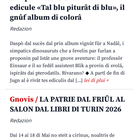
edicule «Tal blu piturât di blu», il
gnûf album di colorâ
Redazion
Daspò dal sucès dal prin album vignût fûr a Nadâl, i
simpatics dinosauruts che a fevelin par furlan a
proponin pal Istât une gnove aventure: il professôr
Einsaur e il so fedêl assistent Blik a provin di svolâ,
ispirâts dai pterodatils. Rivarano? ◆ A partî de fin di
Jugn al è rivât tes ediculis dal […]
lei di plui +
Gnovis /
LA PATRIE DAL FRIÛL AL
SALON DAL LIBRI DI TURIN 2026
Redazion
Dai 14 ai 18 di Mai no steit a cirînus, noaltris de