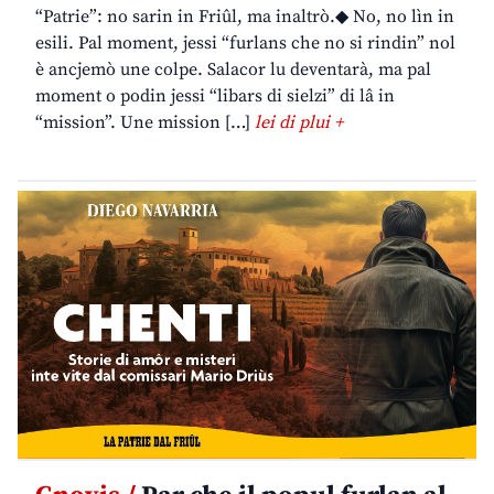
“Patrie”: no sarin in Friûl, ma inaltrò.◆ No, no lìn in
esili. Pal moment, jessi “furlans che no si rindin” nol
è ancjemò une colpe. Salacor lu deventarà, ma pal
moment o podin jessi “libars di sielzi” di lâ in
“mission”. Une mission […]
lei di plui +