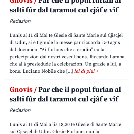
Gnovis /
Par che il popul furlan al
salti fûr dal taramot cul cjâf e vîf
Redazion
Lunis ai 11 di Mai te Glesie di Sante Marie sul Cjiscjel
di Udin, si è tignude la messe par ricuardâ i 50 agns
dal document “Ai furlans che a crodin” cu la
partecipazion dal nestri vescul bons. Riccardo Lamba
che al à presiedude la celebrazion. Un grazie a lui, a
bons. Luciano Nobile che […]
lei di plui +
Gnovis /
Par che il popul furlan al
salti fûr dal taramot cul cjâf e vîf
Redazion
Lunis ai 11 di Mai a lis 18,30 te Glesie di Sante Marie
sul Cjiscjel di Udin. Glesie Furlane, cun la