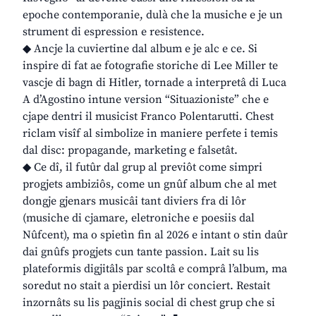
epoche contemporanie, dulà che la musiche e je un
strument di espression e resistence.
◆ Ancje la cuviertine dal album e je alc e ce. Si
inspire di fat ae fotografie storiche di Lee Miller te
vascje di bagn di Hitler, tornade a interpretâ di Luca
A d’Agostino intune version “Situazioniste” che e
cjape dentri il musicist Franco Polentarutti. Chest
riclam visîf al simbolize in maniere perfete i temis
dal disc: propagande, marketing e falsetât.
◆ Ce dî, il futûr dal grup al previôt come simpri
progjets ambiziôs, come un gnûf album che al met
dongje gjenars musicâi tant diviers fra di lôr
(musiche di cjamare, eletroniche e poesiis dal
Nûfcent), ma o spietìn fin al 2026 e intant o stin daûr
dai gnûfs progjets cun tante passion. Lait su lis
plateformis digjitâls par scoltâ e comprâ l’album, ma
soredut no stait a pierdisi un lôr conciert. Restait
inzornâts su lis pagjinis social di chest grup che si