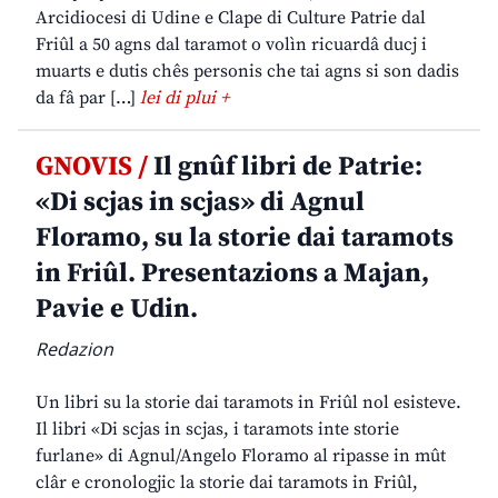
Arcidiocesi di Udine e Clape di Culture Patrie dal
Friûl a 50 agns dal taramot o volìn ricuardâ ducj i
muarts e dutis chês personis che tai agns si son dadis
da fâ par […]
lei di plui +
GNOVIS /
Il gnûf libri de Patrie:
«Di scjas in scjas» di Agnul
Floramo, su la storie dai taramots
in Friûl. Presentazions a Majan,
Pavie e Udin.
Redazion
Un libri su la storie dai taramots in Friûl nol esisteve.
Il libri «Di scjas in scjas, i taramots inte storie
furlane» di Agnul/Angelo Floramo al ripasse in mût
clâr e cronologjic la storie dai taramots in Friûl,