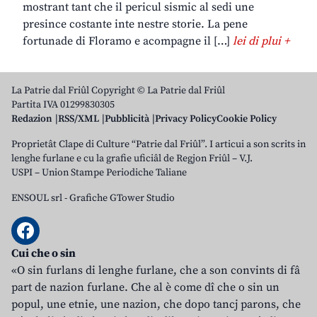
mostrant tant che il pericul sismic al sedi une
presince costante inte nestre storie. La pene
fortunade di Floramo e acompagne il […]
lei di plui +
La Patrie dal Friûl Copyright © La Patrie dal Friûl
Partita IVA 01299830305
Redazion
RSS/XML
Pubblicità
Privacy Policy
Cookie Policy
Proprietât Clape di Culture “Patrie dal Friûl”. I articui a son scrits in
lenghe furlane e cu la grafie uficiâl de Regjon Friûl – V.J.
USPI – Union Stampe Periodiche Taliane
ENSOUL srl
-
Grafiche GTower Studio
Cui che o sin
«O sin furlans di lenghe furlane, che a son convints di fâ
part de nazion furlane. Che al è come dî che o sin un
popul, une etnie, une nazion, che dopo tancj parons, che