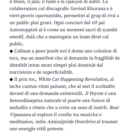
il blues, il jazz, il funk e la cjançon di autôr. La
colaborazion cul discografic Govind Khurana e à
viert gnovis oportunitâts, permetint al grup di rivâ a
un public plui grant. Ogni conciert dal vîf pai
Autostoppisti al è come un moment sacri di scambi
emotîf, dulà che a mantegnin un leam diret cul
public.
◆ L’album a pene jessût nol è dome une colezion di
tocs, ma un manifest che al denunzie la fragjilitât de
identitât intun mont simpri plui dominât dal
narcisisim e de superficialitât.
◆ Il prin toc,
White Cat Happening Revolution,
al
tache cuntun ritmi pulsant, che al met il scoltadôr
devant di une domande esistenziâl.
Il Peyote è una
benzodiazepina naturale
al puarte une fusion di
melodiis e ritmis che a crein un sens di inzirli.
Beat
Vipassana
al esplore il confin tra musiche e
meditazion, infin
Amisulpride Overdrive
al trasmet
une energjie vitâl potente.