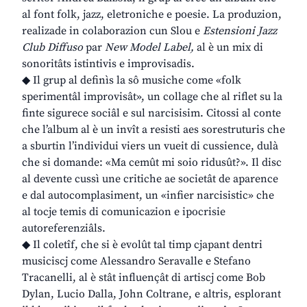
al font folk, jazz, eletroniche e poesie. La produzion,
realizade in colaborazion cun Slou e
Estensioni Jazz
Club Diffuso
par
New Model Label,
al è un mix di
sonoritâts istintivis e improvisadis.
◆ Il grup al definìs la sô musiche come «folk
sperimentâl improvisât», un collage che al riflet su la
finte sigurece sociâl e sul narcisisim. Citossi al conte
che l’album al è un invît a resisti aes sorestruturis che
a sburtin l’individui viers un vueit di cussience, dulà
che si domande: «Ma cemût mi soio ridusût?». Il disc
al devente cussì une critiche ae societât de aparence
e dal autocomplasiment, un «infier narcisistic» che
al tocje temis di comunicazion e ipocrisie
autoreferenziâls.
◆ Il coletîf, che si è evolût tal timp cjapant dentri
musiciscj come Alessandro Seravalle e Stefano
Tracanelli, al è stât influençât di artiscj come Bob
Dylan, Lucio Dalla, John Coltrane, e altris, esplorant