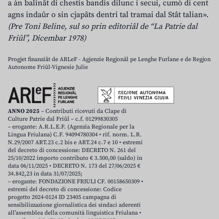
a àn balinât di chestis bandis dilunc i secui, cumò di cent
agns indaûr o sin cjapâts dentri tal tramai dal Stât talian».
(Pre Toni Beline, sul so prin editoriâl de “La Patrie dal
Friûl”, Dicembar 1978)
Progjet finanziât de ARLeF - Agjenzie Regjonâl pe Lenghe Furlane e de Regjon
Autonome Friûl-Vignesie Julie
ANNO 2025
– Contributi ricevuti da Clape di
Culture Patrie dal Friûl – c.f. 01299830305
– erogante: A.R.L.E.F. (Agenzia Regionale per la
Lingua Friulana) C.F. 94094780304 • rif. norm. L.R.
N.29/2007 ART.23 c.2 bis e ART.24 c.7 e 10 • estremi
del decreto di concessione: DECRETO N. 261 del
25/10/2022 importo contributo € 3.500,00 (saldo) in
data 06/11/2025 • DECRETO N. 173 del 27/06/2025 €
34.842,23 in data 31/07/2025;
– erogante: FONDAZIONE FRIULI CF. 00158650309 •
estremi del decreto di concessione: Codice
progetto 2024-0124 ID 23405 campagna di
sensibilizzazione giornalistica dei sindaci aderenti
all’assemblea della comunità linguistica Friulana •