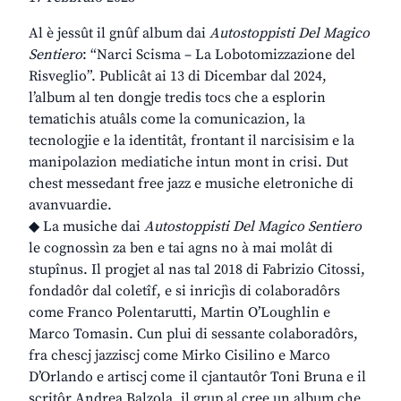
Al è jessût il gnûf album dai
Autostoppisti Del Magico
Sentiero
: “Narci Scisma – La Lobotomizzazione del
Risveglio”. Publicât ai 13 di Dicembar dal 2024,
l’album al ten dongje tredis tocs che a esplorin
tematichis atuâls come la comunicazion, la
tecnologjie e la identitât, frontant il narcisisim e la
manipolazion mediatiche intun mont in crisi. Dut
chest messedant free jazz e musiche eletroniche di
avanvuardie.
◆ La musiche dai
Autostoppisti Del Magico Sentiero
le cognossìn za ben e tai agns no à mai molât di
stupînus. Il progjet al nas tal 2018 di Fabrizio Citossi,
fondadôr dal coletîf, e si inricjìs di colaboradôrs
come Franco Polentarutti, Martin O’Loughlin e
Marco Tomasin. Cun plui di sessante colaboradôrs,
fra chescj jazziscj come Mirko Cisilino e Marco
D’Orlando e artiscj come il cjantautôr Toni Bruna e il
scritôr Andrea Balzola, il grup al cree un album che