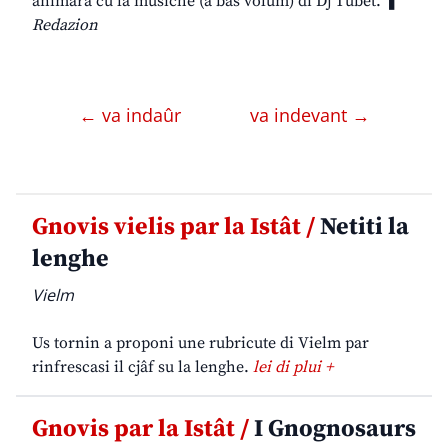
animarà cu la musiche (a bas volum) di Dj Tubet. ❚
Redazion
← va indaûr
va indevant →
Gnovis vielis par la Istât /
Netiti la
lenghe
Vielm
Us tornin a proponi une rubricute di Vielm par
rinfrescasi il cjâf su la lenghe.
lei di plui +
Gnovis par la Istât /
I Gnognosaurs