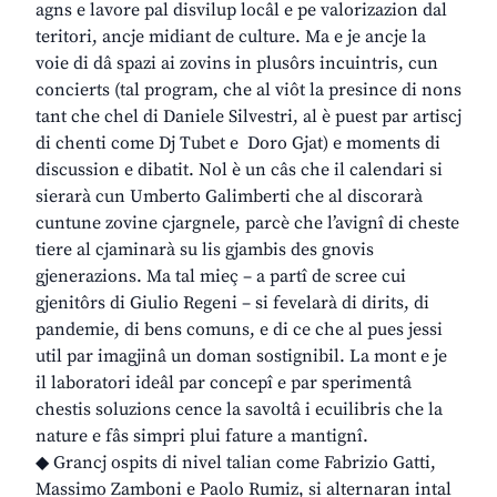
agns e lavore pal disvilup locâl e pe valorizazion dal
teritori, ancje midiant de culture. Ma e je ancje la
voie di dâ spazi ai zovins in plusôrs incuintris, cun
concierts (tal program, che al viôt la presince di nons
tant che chel di Daniele Silvestri, al è puest par artiscj
di chenti come Dj Tubet e Doro Gjat) e moments di
discussion e dibatit. Nol è un câs che il calendari si
sierarà cun Umberto Galimberti che al discorarà
cuntune zovine cjargnele, parcè che l’avignî di cheste
tiere al cjaminarà su lis gjambis des gnovis
gjenerazions. Ma tal mieç – a partî de scree cui
gjenitôrs di Giulio Regeni – si fevelarà di dirits, di
pandemie, di bens comuns, e di ce che al pues jessi
util par imagjinâ un doman sostignibil. La mont e je
il laboratori ideâl par concepî e par sperimentâ
chestis soluzions cence la savoltâ i ecuilibris che la
nature e fâs simpri plui fature a mantignî.
◆ Grancj ospits di nivel talian come Fabrizio Gatti,
Massimo Zamboni e Paolo Rumiz, si alternaran intal