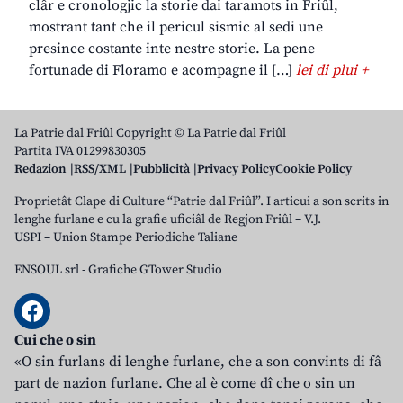
clâr e cronologjic la storie dai taramots in Friûl,
mostrant tant che il pericul sismic al sedi une
presince costante inte nestre storie. La pene
fortunade di Floramo e acompagne il […]
lei di plui +
La Patrie dal Friûl Copyright © La Patrie dal Friûl
Partita IVA 01299830305
Redazion
RSS/XML
Pubblicità
Privacy Policy
Cookie Policy
Proprietât Clape di Culture “Patrie dal Friûl”. I articui a son scrits in
lenghe furlane e cu la grafie uficiâl de Regjon Friûl – V.J.
USPI – Union Stampe Periodiche Taliane
ENSOUL srl
-
Grafiche GTower Studio
Cui che o sin
«O sin furlans di lenghe furlane, che a son convints di fâ
part de nazion furlane. Che al è come dî che o sin un