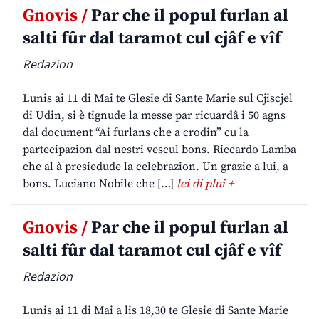
Gnovis /
Par che il popul furlan al
salti fûr dal taramot cul cjâf e vîf
Redazion
Lunis ai 11 di Mai te Glesie di Sante Marie sul Cjiscjel
di Udin, si è tignude la messe par ricuardâ i 50 agns
dal document “Ai furlans che a crodin” cu la
partecipazion dal nestri vescul bons. Riccardo Lamba
che al à presiedude la celebrazion. Un grazie a lui, a
bons. Luciano Nobile che […]
lei di plui +
Gnovis /
Par che il popul furlan al
salti fûr dal taramot cul cjâf e vîf
Redazion
Lunis ai 11 di Mai a lis 18,30 te Glesie di Sante Marie