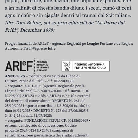
popul, une etnie, une nazion, che dopo tancj parons, che
a àn balinât di chestis bandis dilunc i secui, cumò di cent
agns indaûr o sin cjapâts dentri tal tramai dal Stât talian».
(Pre Toni Beline, sul so prin editoriâl de “La Patrie dal
Friûl”, Dicembar 1978)
Progjet finanziât de ARLeF - Agjenzie Regjonâl pe Lenghe Furlane e de Regjon
Autonome Friûl-Vignesie Julie
ANNO 2025
– Contributi ricevuti da Clape di
Culture Patrie dal Friûl – c.f. 01299830305
– erogante: A.R.L.E.F. (Agenzia Regionale per la
Lingua Friulana) C.F. 94094780304 • rif. norm. L.R.
N.29/2007 ART.23 c.2 bis e ART.24 c.7 e 10 • estremi
del decreto di concessione: DECRETO N. 261 del
25/10/2022 importo contributo € 3.500,00 (saldo) in
data 06/11/2025 • DECRETO N. 173 del 27/06/2025 €
34.842,23 in data 31/07/2025;
– erogante: FONDAZIONE FRIULI CF. 00158650309 •
estremi del decreto di concessione: Codice
progetto 2024-0124 ID 23405 campagna di
sensibilizzazione giornalistica dei sindaci aderenti