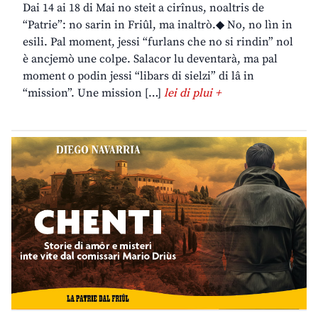
Dai 14 ai 18 di Mai no steit a cirînus, noaltris de
“Patrie”: no sarin in Friûl, ma inaltrò.◆ No, no lìn in
esili. Pal moment, jessi “furlans che no si rindin” nol
è ancjemò une colpe. Salacor lu deventarà, ma pal
moment o podin jessi “libars di sielzi” di lâ in
“mission”. Une mission […]
lei di plui +