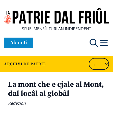
SFUEI MENSÎL FURLAN INDIPENDENT
Aboniti
ARCHIVI DE PATRIE
La mont che e cjale al Mont,
dal locâl al globâl
Redazion