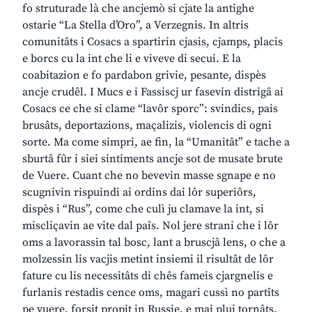
fo struturade là che ancjemò si cjate la antighe
ostarie “La Stella d’Oro”, a Verzegnis. In altris
comunitâts i Cosacs a spartirin cjasis, cjamps, placis
e borcs cu la int che li e viveve di secui. E la
coabitazion e fo pardabon grivie, pesante, dispès
ancje crudêl. I Mucs e i Fassiscj ur fasevin distrigâ ai
Cosacs ce che si clame “lavôr sporc”: svindics, pais
brusâts, deportazions, maçalizis, violencis di ogni
sorte. Ma come simpri, ae fin, la “Umanitât” e tache a
sburtâ fûr i siei sintiments ancje sot de musate brute
de Vuere. Cuant che no bevevin masse sgnape e no
scugnivin rispuindi ai ordins dai lôr superiôrs,
dispès i “Rus”, come che culì ju clamave la int, si
miscliçavin ae vite dal paîs. Nol jere strani che i lôr
oms a lavorassin tal bosc, lant a bruscjâ lens, o che a
molzessin lis vacjis metint insiemi il risultât de lôr
fature cu lis necessitâts di chês fameis cjargnelis e
furlanis restadis cence oms, magari cussì no partîts
pe vuere, forsit propit in Russie, e mai plui tornâts.