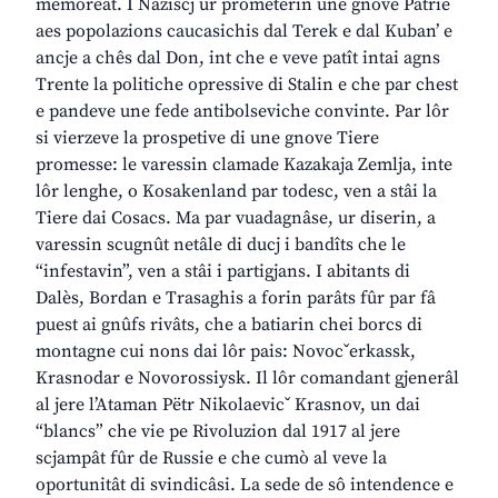
memoreât. I Naziscj ur prometerin une gnove Patrie
aes popolazions caucasichis dal Terek e dal Kuban’ e
ancje a chês dal Don, int che e veve patît intai agns
Trente la politiche opressive di Stalin e che par chest
e pandeve une fede antibolseviche convinte. Par lôr
si vierzeve la prospetive di une gnove Tiere
promesse: le varessin clamade Kazakaja Zemlja, inte
lôr lenghe, o Kosakenland par todesc, ven a stâi la
Tiere dai Cosacs. Ma par vuadagnâse, ur diserin, a
varessin scugnût netâle di ducj i bandîts che le
“infestavin”, ven a stâi i partigjans. I abitants di
Dalès, Bordan e Trasaghis a forin parâts fûr par fâ
puest ai gnûfs rivâts, che a batiarin chei borcs di
montagne cui nons dai lôr pais: Novocˇerkassk,
Krasnodar e Novorossiysk. Il lôr comandant gjenerâl
al jere l’Ataman Pëtr Nikolaevicˇ Krasnov, un dai
“blancs” che vie pe Rivoluzion dal 1917 al jere
scjampât fûr de Russie e che cumò al veve la
oportunitât di svindicâsi. La sede de sô intendence e