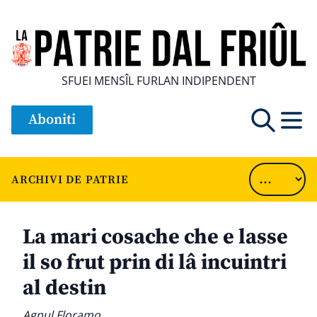
SFUEI MENSÎL FURLAN INDIPENDENT
Aboniti
ARCHIVI DE PATRIE
La mari cosache che e lasse
il so frut prin di lâ incuintri
al destin
Agnul Floramo