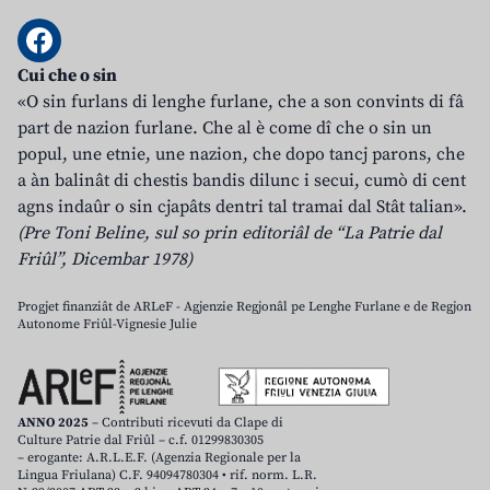
Cui che o sin
«O sin furlans di lenghe furlane, che a son convints di fâ
part de nazion furlane. Che al è come dî che o sin un
popul, une etnie, une nazion, che dopo tancj parons, che
a àn balinât di chestis bandis dilunc i secui, cumò di cent
agns indaûr o sin cjapâts dentri tal tramai dal Stât talian».
(Pre Toni Beline, sul so prin editoriâl de “La Patrie dal
Friûl”, Dicembar 1978)
Progjet finanziât de ARLeF - Agjenzie Regjonâl pe Lenghe Furlane e de Regjon
Autonome Friûl-Vignesie Julie
ANNO 2025
– Contributi ricevuti da Clape di
Culture Patrie dal Friûl – c.f. 01299830305
– erogante: A.R.L.E.F. (Agenzia Regionale per la
Lingua Friulana) C.F. 94094780304 • rif. norm. L.R.