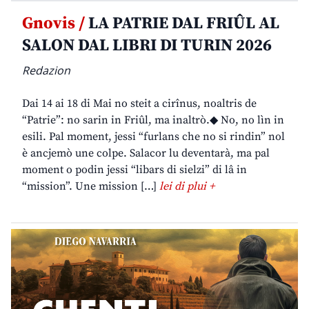
Gnovis /
LA PATRIE DAL FRIÛL AL
SALON DAL LIBRI DI TURIN 2026
Redazion
Dai 14 ai 18 di Mai no steit a cirînus, noaltris de
“Patrie”: no sarin in Friûl, ma inaltrò.◆ No, no lìn in
esili. Pal moment, jessi “furlans che no si rindin” nol
è ancjemò une colpe. Salacor lu deventarà, ma pal
moment o podin jessi “libars di sielzi” di lâ in
“mission”. Une mission […]
lei di plui +