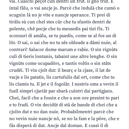
vai. Cualchi peçot cun dentri un frut. Il gno frut. E
intal fâlu, o vai ancje jo. Parcè che indulà che cumò o
scugnìn lâ no je vite e nancje sperance. Ti prei di
tirâlu sù cun chel stes cûr che tu sfantis dentri de
polente, chê pocje che tu messedis pai tiei fîs. Ti
sconzuri di amâlu, se tu puedis, come se al fos un di
lôr. O sai, o sai che no tu sês obleade a dâmi nuie, al
contrari! Salacor dome marum e rabie. O sin vignûts
culì di tieris lontanis, tabaint une altre lenghe. O sin
vignûts come ocupadôrs, e tantis voltis o sin stâts
crudêi. Ti vin cjolt dut: il bearç e la cjase, il lat de
vacje e lis patatis, lis cartufulis dal ort, come che tu
lis clamis tu. Il jet e il fogolâr. I nestris oms a vevin il
fusîl simpri cjariât par sbarâ cuintri dai partigjans.
Chei, facil che a fossin e che a son ore presint to pari
e to fradi. O vin decidût di stâ de bande di chei che a
cjolin dut e no dan nuie. Probabilmentri parcè che
no vevin nuie nancje nô, se no la fam e la pôre, che e
fâs disperâ di dut. Ancje dal doman. E cussì il dì