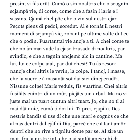
presint si fâs crût. Cumò o sin noaltris che o scugnìn
scjampâ vie, di corse, come che a fasin i laris e i
sassins. Cjamâ chel pôc che o vin sul nestri cjar.
Peçots plens di pedoi, soredut. Al è tornât il nestri
moment di scjampâ vie, robant pe ultime volte dut ce
che o podìn. Puartanttal vie ancje a ti. A chei come te
che no àn mai vude la cjase brusade di noaltris, par
svindic, e che a tegnin ancjemò alc in cantine. Ma
lui, lui ce colpe aial, par dut chest? Tu âs reson:
nancje chei altris le vevin, la colpe. I tancj, i masse,
che la vuere e à masanât sot dai siei dincj crudêi.
Nissune colpe! Maris veduis, fîs vuarfins. Chei altris
fusilâts cuintri di un mûr, picjâts tun arbul. Ma no si
juste mai un tuart cuntun altri tuart. Jo, che no ti ai
mai dât nuie, cumò ti doi lui. Ti prei, cjapilu. Des
nestris bandis si use dî che une mari e cognòs ce che
al nas dentri dal cjâf di Diu, parcè che e à tant amôr
dentri che no rive a tignîlu dome par se. Al zire un
mot, fra la nestre int, che o ai sintût ancje chi di