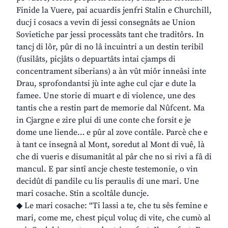
Finide la Vuere, pai acuardis jenfri Stalin e Churchill,
ducj i cosacs a vevin di jessi consegnâts ae Union
Sovietiche par jessi processâts tant che traditôrs. In
tancj di lôr, pûr di no lâ incuintri a un destin teribil
(fusilâts, picjâts o depuartâts intai cjamps di
concentrament siberians) a àn vût miôr inneâsi inte
Drau, sprofondantsi jù inte aghe cul cjar e dute la
famee. Une storie di muart e di violence, une des
tantis che a restin part de memorie dal Nûfcent. Ma
in Cjargne e zire plui di une conte che forsit e je
dome une liende… e pûr al zove contâle. Parcè che e
à tant ce insegnâ al Mont, soredut al Mont di vuê, là
che di vueris e disumanitât al pâr che no si rivi a fâ di
mancul. E par sintî ancje cheste testemonie, o vin
decidût di pandile cu lis peraulis di une mari. Une
mari cosache. Stin a scoltâle duncje.
◆ Le mari cosache: “Ti lassi a te, che tu sês femine e
mari, come me, chest piçul voluç di vite, che cumò al