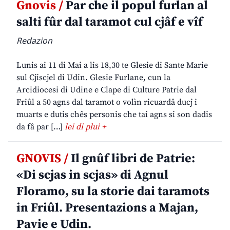
Gnovis /
Par che il popul furlan al
salti fûr dal taramot cul cjâf e vîf
Redazion
Lunis ai 11 di Mai a lis 18,30 te Glesie di Sante Marie
sul Cjiscjel di Udin. Glesie Furlane, cun la
Arcidiocesi di Udine e Clape di Culture Patrie dal
Friûl a 50 agns dal taramot o volìn ricuardâ ducj i
muarts e dutis chês personis che tai agns si son dadis
da fâ par […]
lei di plui +
GNOVIS /
Il gnûf libri de Patrie:
«Di scjas in scjas» di Agnul
Floramo, su la storie dai taramots
in Friûl. Presentazions a Majan,
Pavie e Udin.