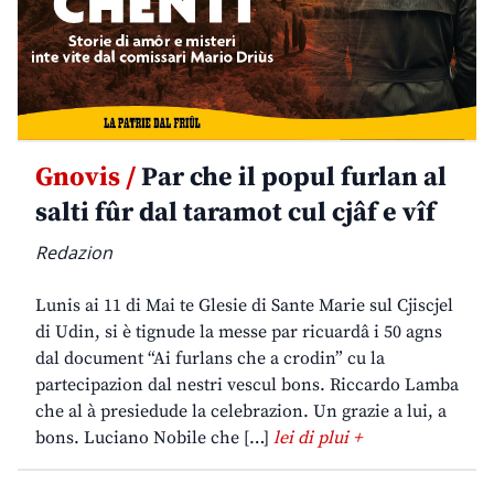
Gnovis /
Par che il popul furlan al
salti fûr dal taramot cul cjâf e vîf
Redazion
Lunis ai 11 di Mai te Glesie di Sante Marie sul Cjiscjel
di Udin, si è tignude la messe par ricuardâ i 50 agns
dal document “Ai furlans che a crodin” cu la
partecipazion dal nestri vescul bons. Riccardo Lamba
che al à presiedude la celebrazion. Un grazie a lui, a
bons. Luciano Nobile che […]
lei di plui +