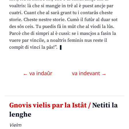
voaltris: là che si mangje in trê al è puest ancje par
cuatri. Cuant che al sarà grant tu i contarâs cheste
storie. Cheste nestre storie. Cumò il futûr al duar sot
des sôs ceis. Tu puedis fâ in mût che al viodi la lûs.
Parcè che di simpri al è cussì: se i mascjos a fasin la
vuere par vincile, a noaltris feminis nus reste il
compit di vinci la pâs!”. ❚
← va indaûr
va indevant →
Gnovis vielis par la Istât /
Netiti la
lenghe
Vielm