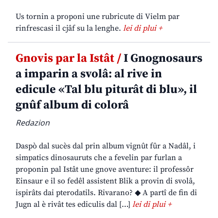
Us tornin a proponi une rubricute di Vielm par
rinfrescasi il cjâf su la lenghe.
lei di plui +
Gnovis par la Istât /
I Gnognosaurs
a imparin a svolâ: al rive in
edicule «Tal blu piturât di blu», il
gnûf album di colorâ
Redazion
Daspò dal sucès dal prin album vignût fûr a Nadâl, i
simpatics dinosauruts che a fevelin par furlan a
proponin pal Istât une gnove aventure: il professôr
Einsaur e il so fedêl assistent Blik a provin di svolâ,
ispirâts dai pterodatils. Rivarano? ◆ A partî de fin di
Jugn al è rivât tes ediculis dal […]
lei di plui +