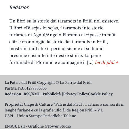
Redazion
Un libri su la storie dai taramots in Friûl nol esisteve.
Il libri «Di scjas in scjas, i taramots inte storie
furlane» di Agnul/Angelo Floramo al ripasse in mût
clâr e cronologjic la storie dai taramots in Friûl,
mostrant tant che il pericul sismic al sedi une
presince costante inte nestre storie. La pene
fortunade di Floramo e acompagne il […]
lei di plui +
La Patrie dal Friûl Copyright © La Patrie dal Friûl
Partita IVA 01299830305
Redazion
RSS/XML
Pubblicità
Privacy Policy
Cookie Policy
Proprietât Clape di Culture “Patrie dal Friûl”. I articui a son scrits in
lenghe furlane e cu la grafie uficiâl de Regjon Friûl – V.J.
USPI – Union Stampe Periodiche Taliane
ENSOUL srl
-
Grafiche GTower Studio