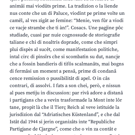
animâi mai viodûts prime. La tradizion o la liende
nus conte che un di Paluce, viodint pe prime volte un
camêl, al ves zigât ae femine: “Menie, ven fûr a viodi
ce vacje strambe che ti àn!”. Cosacs. Une pagjine pôc
studiade, cuasi par nuie cognossude de storiografie
taliane e chi di noaltris doprade, come che simpri
plui dispès al sucêt, come manifestazion politiche,
intal circ di pinsîrs che si scombatin su dut, nancje
che a fossin bandieris di tifôs scalmanâts, mai bogns
di fermâsi un moment a pensâ, prime di condanâ
cence remission o pussibilitât di apel. O in câs
contrari, di assolvi. I fats a son chei, però, e nissun
al pues metiju in discussion: par rivâ adore a distanâ
i partigjans che a vevin trasformade la Mont inte lôr
tane, propit là che il Tierç Reich al veve istituide la
jurisdizion dal “Adriatisches Küstenland”, e che dal
Istât dal 1944 si jerin organizâts inte “Republiche
Partigjane de Cjargne”, come che o vin za contât e