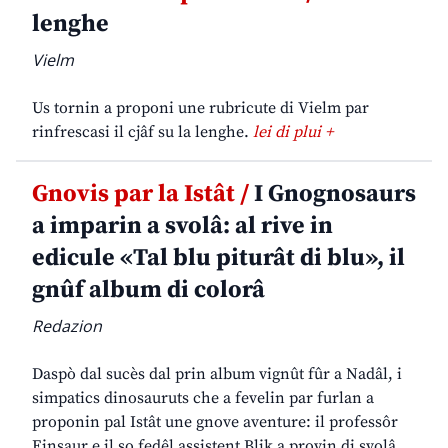
lenghe
Vielm
Us tornin a proponi une rubricute di Vielm par
rinfrescasi il cjâf su la lenghe.
lei di plui +
Gnovis par la Istât /
I Gnognosaurs
a imparin a svolâ: al rive in
edicule «Tal blu piturât di blu», il
gnûf album di colorâ
Redazion
Daspò dal sucès dal prin album vignût fûr a Nadâl, i
simpatics dinosauruts che a fevelin par furlan a
proponin pal Istât une gnove aventure: il professôr
Einsaur e il so fedêl assistent Blik a provin di svolâ,