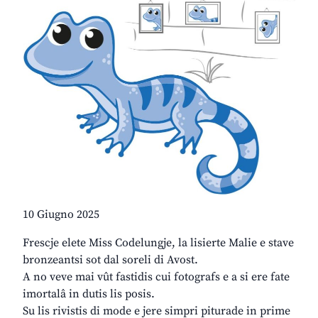
10 Giugno 2025
Frescje elete Miss Codelungje, la lisierte Malie e stave
bronzeantsi sot dal soreli di Avost.
A no veve mai vût fastidis cui fotografs e a si ere fate
imortalâ in dutis lis posis.
Su lis rivistis di mode e jere simpri piturade in prime