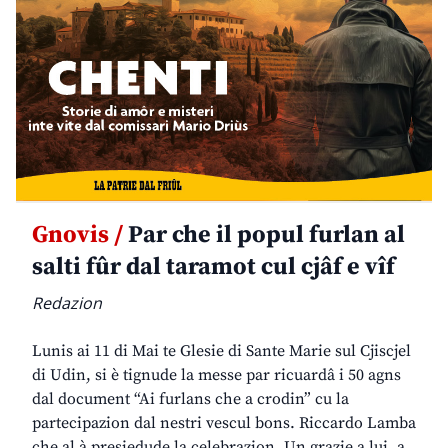
Gnovis /
Par che il popul furlan al
salti fûr dal taramot cul cjâf e vîf
Redazion
Lunis ai 11 di Mai te Glesie di Sante Marie sul Cjiscjel
di Udin, si è tignude la messe par ricuardâ i 50 agns
dal document “Ai furlans che a crodin” cu la
partecipazion dal nestri vescul bons. Riccardo Lamba
che al à presiedude la celebrazion. Un grazie a lui, a