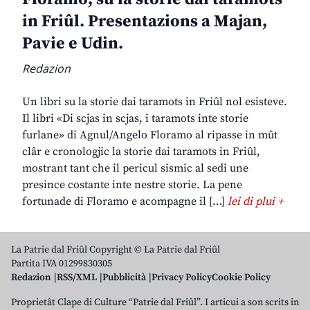
in Friûl. Presentazions a Majan,
Pavie e Udin.
Redazion
Un libri su la storie dai taramots in Friûl nol esisteve.
Il libri «Di scjas in scjas, i taramots inte storie
furlane» di Agnul/Angelo Floramo al ripasse in mût
clâr e cronologjic la storie dai taramots in Friûl,
mostrant tant che il pericul sismic al sedi une
presince costante inte nestre storie. La pene
fortunade di Floramo e acompagne il […]
lei di plui +
La Patrie dal Friûl Copyright © La Patrie dal Friûl
Partita IVA 01299830305
Redazion
RSS/XML
Pubblicità
Privacy Policy
Cookie Policy
Proprietât Clape di Culture “Patrie dal Friûl”. I articui a son scrits in