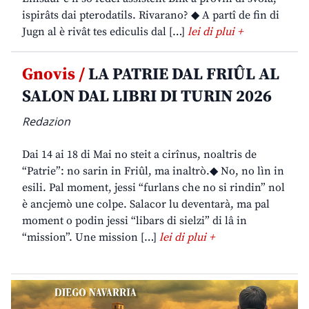
ispirâts dai pterodatils. Rivarano? ◆ A partî de fin di
Jugn al è rivât tes ediculis dal […]
lei di plui +
Gnovis /
LA PATRIE DAL FRIÛL AL
SALON DAL LIBRI DI TURIN 2026
Redazion
Dai 14 ai 18 di Mai no steit a cirînus, noaltris de
“Patrie”: no sarin in Friûl, ma inaltrò.◆ No, no lìn in
esili. Pal moment, jessi “furlans che no si rindin” nol
è ancjemò une colpe. Salacor lu deventarà, ma pal
moment o podin jessi “libars di sielzi” di lâ in
“mission”. Une mission […]
lei di plui +