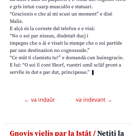
e grîs intun cuarp musculôs e statuari.
“Gracionis e che al mi scusi un moment” e disè
Malie.
E alçà sù la cornete dal telefon e e visà:
“No o soi par nissun, disdetait ducj i
impegns che o ài e visait la stampe che o soi partide
par une destinazion no cognossude.”
“Ce mût ti clamistu tu?” e domandà cun buinegracie.
E lui: “O soi il cont Sborf, vuestri umil sclâf pront a
servîle in dut e par dut, principesse.” ❚
← va indaûr
va indevant →
Gnovis vielis par la Istât /
Netiti la