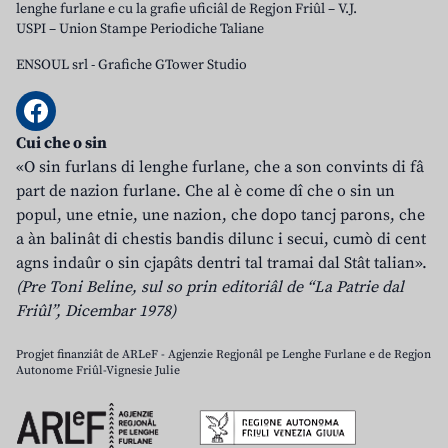
lenghe furlane e cu la grafie uficiâl de Regjon Friûl – V.J.
USPI – Union Stampe Periodiche Taliane
ENSOUL srl
-
Grafiche GTower Studio
Cui che o sin
«O sin furlans di lenghe furlane, che a son convints di fâ
part de nazion furlane. Che al è come dî che o sin un
popul, une etnie, une nazion, che dopo tancj parons, che
a àn balinât di chestis bandis dilunc i secui, cumò di cent
agns indaûr o sin cjapâts dentri tal tramai dal Stât talian».
(Pre Toni Beline, sul so prin editoriâl de “La Patrie dal
Friûl”, Dicembar 1978)
Progjet finanziât de ARLeF - Agjenzie Regjonâl pe Lenghe Furlane e de Regjon
Autonome Friûl-Vignesie Julie