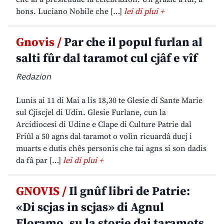
bons. Luciano Nobile che […]
lei di plui +
Gnovis /
Par che il popul furlan al
salti fûr dal taramot cul cjâf e vîf
Redazion
Lunis ai 11 di Mai a lis 18,30 te Glesie di Sante Marie
sul Cjiscjel di Udin. Glesie Furlane, cun la
Arcidiocesi di Udine e Clape di Culture Patrie dal
Friûl a 50 agns dal taramot o volìn ricuardâ ducj i
muarts e dutis chês personis che tai agns si son dadis
da fâ par […]
lei di plui +
GNOVIS /
Il gnûf libri de Patrie:
«Di scjas in scjas» di Agnul
Floramo, su la storie dai taramots