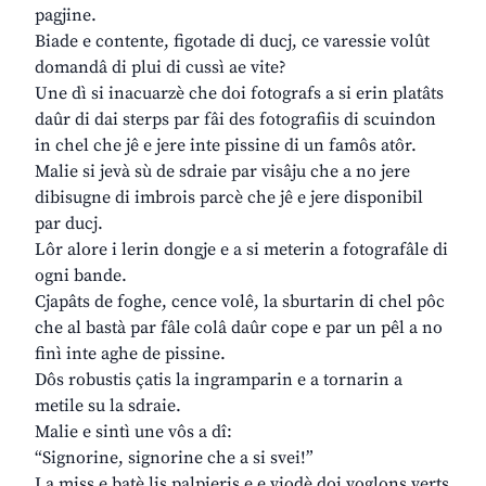
pagjine.
Biade e contente, figotade di ducj, ce varessie volût
domandâ di plui di cussì ae vite?
Une dì si inacuarzè che doi fotografs a si erin platâts
daûr di dai sterps par fâi des fotografiis di scuindon
in chel che jê e jere inte pissine di un famôs atôr.
Malie si jevà sù de sdraie par visâju che a no jere
dibisugne di imbrois parcè che jê e jere disponibil
par ducj.
Lôr alore i lerin dongje e a si meterin a fotografâle di
ogni bande.
Cjapâts de foghe, cence volê, la sburtarin di chel pôc
che al bastà par fâle colâ daûr cope e par un pêl a no
finì inte aghe de pissine.
Dôs robustis çatis la ingramparin e a tornarin a
metile su la sdraie.
Malie e sintì une vôs a dî:
“Signorine, signorine che a si svei!”
La miss e batè lis palpieris e e viodè doi voglons verts