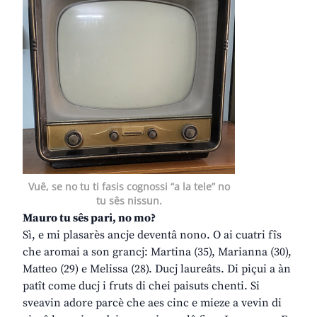
Vuê, se no tu ti fasis cognossi “a la tele” no
tu sês nissun.
Mauro tu sês pari, no mo?
Sì, e mi plasarès ancje deventâ nono. O ai cuatri fîs
che aromai a son grancj: Martina (35), Marianna (30),
Matteo (29) e Melissa (28). Ducj laureâts. Di piçui a àn
patît come ducj i fruts di chei paisuts chenti. Si
sveavin adore parcè che aes cinc e mieze a vevin di