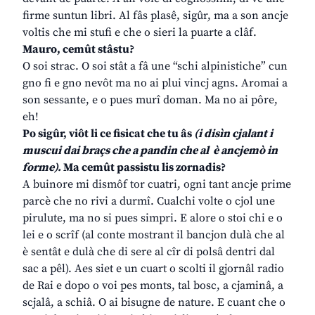
firme suntun libri. Al fâs plasê, sigûr, ma a son ancje
voltis che mi stufi e che o sieri la puarte a clâf.
Mauro, cemût stâstu?
O soi strac. O soi stât a fâ une “schi alpinistiche” cun
gno fi e gno nevôt ma no ai plui vincj agns. Aromai a
son sessante, e o pues murî doman. Ma no ai pôre,
eh!
Po sigûr, viôt li ce fisicat che tu âs
(i disìn cjalant i
muscui dai braçs che a pandin che al è ancjemò in
forme).
Ma cemût passistu lis zornadis?
A buinore mi dismôf tor cuatri, ogni tant ancje prime
parcè che no rivi a durmî. Cualchi volte o cjol une
pirulute, ma no si pues simpri. E alore o stoi chi e o
lei e o scrîf (al conte mostrant il bancjon dulà che al
è sentât e dulà che di sere al cîr di polsâ dentri dal
sac a pêl). Aes siet e un cuart o scolti il gjornâl radio
de Rai e dopo o voi pes monts, tal bosc, a cjaminâ, a
scjalâ, a schiâ. O ai bisugne de nature. E cuant che o