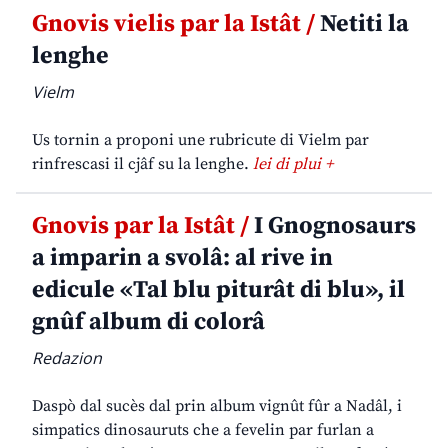
Gnovis vielis par la Istât /
Netiti la
lenghe
Vielm
Us tornin a proponi une rubricute di Vielm par
rinfrescasi il cjâf su la lenghe.
lei di plui +
Gnovis par la Istât /
I Gnognosaurs
a imparin a svolâ: al rive in
edicule «Tal blu piturât di blu», il
gnûf album di colorâ
Redazion
Daspò dal sucès dal prin album vignût fûr a Nadâl, i
simpatics dinosauruts che a fevelin par furlan a