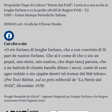
Proprietât Clape di Culture “Patrie dal Friûl”. I articui a son scrits in
lenghe furlane e cu la grafie uficiâl de Regjon Friûl – V.J.
USPI – Union Stampe Periodiche Taliane
ENSOUL srl
-
Grafiche GTower Studio
Cui che o sin
«O sin furlans di lenghe furlane, che a son convints di fâ
part de nazion furlane. Che al è come dî che o sin un
popul, une etnie, une nazion, che dopo tancj parons, che
a àn balinât di chestis bandis dilunc i secui, cumò di cent
agns indaûr o sin cjapâts dentri tal tramai dal Stât talian».
(Pre Toni Beline, sul so prin editoriâl de “La Patrie dal
Friûl”, Dicembar 1978)
Progjet finanziât de ARLeF - Agjenzie Regjonâl pe Lenghe Furlane e de Regjon
Autonome Friûl-Vignesie Julie