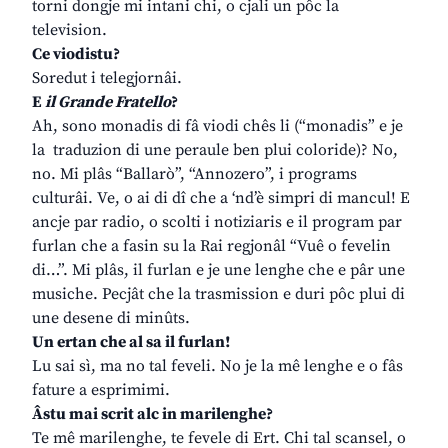
torni dongje mi intani chi, o cjali un pôc la
television.
Ce viodistu?
Soredut i telegjornâi.
E
il Grande Fratello
?
Ah, sono monadis di fâ viodi chês li (“monadis” e je
la traduzion di une peraule ben plui coloride)? No,
no. Mi plâs “Ballarò”, “Annozero”, i programs
culturâi. Ve, o ai di dî che a ‘nd’è simpri di mancul! E
ancje par radio, o scolti i notiziaris e il program par
furlan che a fasin su la Rai regjonâl “Vuê o fevelin
di…”. Mi plâs, il furlan e je une lenghe che e pâr une
musiche. Pecjât che la trasmission e duri pôc plui di
une desene di minûts.
Un ertan che al sa il furlan!
Lu sai sì, ma no tal feveli. No je la mê lenghe e o fâs
fature a esprimimi.
Âstu mai scrit alc in marilenghe?
Te mê marilenghe, te fevele di Ert. Chi tal scansel, o