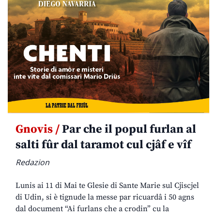
Gnovis /
Par che il popul furlan al
salti fûr dal taramot cul cjâf e vîf
Redazion
Lunis ai 11 di Mai te Glesie di Sante Marie sul Cjiscjel
di Udin, si è tignude la messe par ricuardâ i 50 agns
dal document “Ai furlans che a crodin” cu la