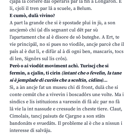
cjapâ la coriere dai operaris par lâ fin a Longaron. E
li, cjoli il tren par lâ a scuele, a Belum.
E cumò, dulà vivino?
A part la grande che si è spostade plui in jù, a son
ancjemò chi (al dîs segnant cul dêt par sù
l’apartament che al è disore de sô buteghe. A Ert, te
vie principâl, no si pues no viodile, ancje parcè che il
paîs al è dut li, e difûr al à di ogni ben, mascaris, tocs
di len, Signôrs sul lis crôs).
Però o ai viodût moviment achì. Turiscj che si
fermin, a cjalin, ti cirin
(intant che o fevelìn, la tane
si è jemplade di curiôs che a scoltin, cidins)
…
Sì, a àn ancje fat un museu chi di front, dulà che si
conte cemût che a vivevin i boscadôrs une volte. Ma i
sindics e lis istituzions a varessin di fâ alc par no fâ
lâ vie la int nassude e cressude in cheste tiere. Claut,
Cimolais, tancj paisuts de Cjargne a son stâts
bandonâts e svuedâts. Il probleme al è che a nissun i
interesse di salvâju.