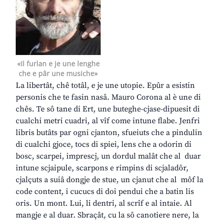
«Il furlan e je une lenghe
che e pâr une musiche»
La libertât, chê totâl, e je une utopie. Epûr a esistin
personis che te fasin nasâ. Mauro Corona al è une di
chês. Te sô tane di Ert, une buteghe-cjase-dipuesit di
cualchi metri cuadri, al vîf come intune flabe. Jenfri
libris butâts par ogni cjanton, sfueiuts che a pindulin
di cualchi gjoce, tocs di spiei, lens che a odorin di
bosc, scarpei, imprescj, un dordul malât che al duar
intune scjaipule, scarpons e rimpins di scjaladôr,
cjalçuts a suiâ dongje de stue, un cjanut che al môf la
code content, i cucucs di doi pendui che a batin lis
oris. Un mont. Lui, li dentri, al scrîf e al intaie. Al
mangje e al duar. Sbraçât, cu la sô canotiere nere, la