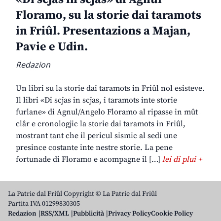
Floramo, su la storie dai taramots
in Friûl. Presentazions a Majan,
Pavie e Udin.
Redazion
Un libri su la storie dai taramots in Friûl nol esisteve.
Il libri «Di scjas in scjas, i taramots inte storie
furlane» di Agnul/Angelo Floramo al ripasse in mût
clâr e cronologjic la storie dai taramots in Friûl,
mostrant tant che il pericul sismic al sedi une
presince costante inte nestre storie. La pene
fortunade di Floramo e acompagne il […]
lei di plui +
La Patrie dal Friûl Copyright © La Patrie dal Friûl
Partita IVA 01299830305
Redazion
RSS/XML
Pubblicità
Privacy Policy
Cookie Policy