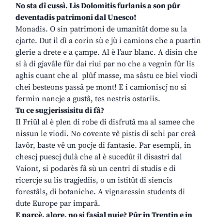
No sta dî cussì. Lis Dolomitis furlanis a son pûr
deventadis patrimoni dal Unesco!
Monadis. O sin patrimoni de umanitât dome su la
cjarte. Dut il dì a corin sù e jù i camions che a puartin
glerie a drete e a çampe. Al è l’aur blanc. A disin che
si à di gjavâle fûr dai riui par no che a vegnin fûr lis
aghis cuant che al plûf masse, ma sâstu ce biel viodi
chei besteons passâ pe mont! E i camioniscj no si
fermin nancje a gustâ, tes nestris ostariis.
Tu ce sugjerissisitu di fâ?
Il Friûl al è plen di robe di disfrutâ ma al samee che
nissun le viodi. No covente vê pistis di schi par creâ
lavôr, baste vê un pocje di fantasie. Par esempli, in
chescj puescj dulà che al è sucedût il disastri dal
Vaiont, si podarès fâ sù un centri di studis e di
ricercje su lis tragjediis, o un istitût di siencis
forestâls, di botaniche. A vignaressin students di
dute Europe par imparâ.
E parcè, alore, no si fasial nuie? Pûr in Trentin e in