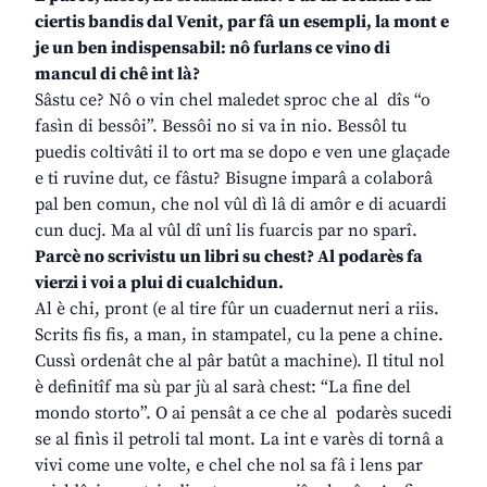
ciertis bandis dal Venit, par fâ un esempli, la mont e
je un ben indispensabil: nô furlans ce vino di
mancul di chê int là?
Sâstu ce? Nô o vin chel maledet sproc che al dîs “o
fasìn di bessôi”. Bessôi no si va in nio. Bessôl tu
puedis coltivâti il to ort ma se dopo e ven une glaçade
e ti ruvine dut, ce fâstu? Bisugne imparâ a colaborâ
pal ben comun, che nol vûl dì lâ di amôr e di acuardi
cun ducj. Ma al vûl dî unî lis fuarcis par no sparî.
Parcè no scrivistu un libri su chest? Al podarès fa
vierzi i voi a plui di cualchidun.
Al è chi, pront (e al tire fûr un cuadernut neri a riis.
Scrits fis fis, a man, in stampatel, cu la pene a chine.
Cussì ordenât che al pâr batût a machine). Il titul nol
è definitîf ma sù par jù al sarà chest: “La fine del
mondo storto”. O ai pensât a ce che al podarès sucedi
se al finìs il petroli tal mont. La int e varès di tornâ a
vivi come une volte, e chel che nol sa fâ i lens par