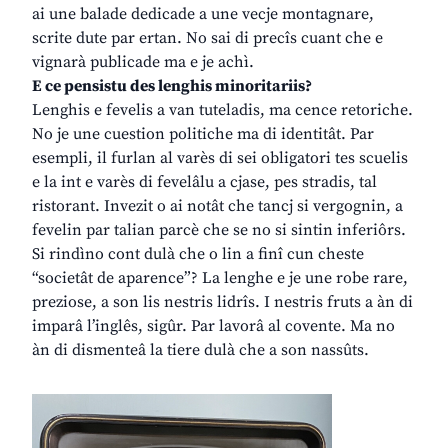
ai une balade dedicade a une vecje montagnare,
scrite dute par ertan. No sai di precîs cuant che e
vignarà publicade ma e je achì.
E ce pensistu des lenghis minoritariis?
Lenghis e fevelis a van tuteladis, ma cence retoriche.
No je une cuestion politiche ma di identitât. Par
esempli, il furlan al varès di sei obligatori tes scuelis
e la int e varès di fevelâlu a cjase, pes stradis, tal
ristorant. Invezit o ai notât che tancj si vergognin, a
fevelin par talian parcè che se no si sintin inferiôrs.
Si rindìno cont dulà che o lin a finî cun cheste
“societât de aparence”? La lenghe e je une robe rare,
preziose, a son lis nestris lidrîs. I nestris fruts a àn di
imparâ l’inglês, sigûr. Par lavorâ al covente. Ma no
àn di dismenteâ la tiere dulà che a son nassûts.