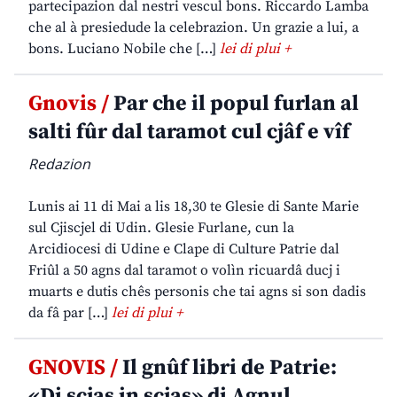
partecipazion dal nestri vescul bons. Riccardo Lamba
che al à presiedude la celebrazion. Un grazie a lui, a
bons. Luciano Nobile che […]
lei di plui +
Gnovis /
Par che il popul furlan al
salti fûr dal taramot cul cjâf e vîf
Redazion
Lunis ai 11 di Mai a lis 18,30 te Glesie di Sante Marie
sul Cjiscjel di Udin. Glesie Furlane, cun la
Arcidiocesi di Udine e Clape di Culture Patrie dal
Friûl a 50 agns dal taramot o volìn ricuardâ ducj i
muarts e dutis chês personis che tai agns si son dadis
da fâ par […]
lei di plui +
GNOVIS /
Il gnûf libri de Patrie:
«Di scjas in scjas» di Agnul