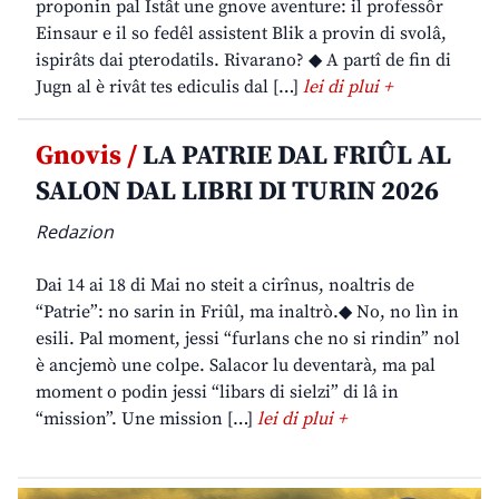
proponin pal Istât une gnove aventure: il professôr
Einsaur e il so fedêl assistent Blik a provin di svolâ,
ispirâts dai pterodatils. Rivarano? ◆ A partî de fin di
Jugn al è rivât tes ediculis dal […]
lei di plui +
Gnovis /
LA PATRIE DAL FRIÛL AL
SALON DAL LIBRI DI TURIN 2026
Redazion
Dai 14 ai 18 di Mai no steit a cirînus, noaltris de
“Patrie”: no sarin in Friûl, ma inaltrò.◆ No, no lìn in
esili. Pal moment, jessi “furlans che no si rindin” nol
è ancjemò une colpe. Salacor lu deventarà, ma pal
moment o podin jessi “libars di sielzi” di lâ in
“mission”. Une mission […]
lei di plui +