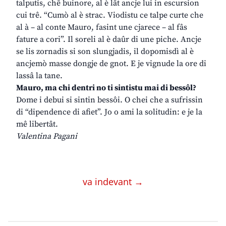
talputis, chê buinore, al è lât ancje lui in escursion
cui trê. “Cumò al è strac. Viodistu ce talpe curte che
al à – al conte Mauro, fasint une cjarece – al fâs
fature a cori”. Il soreli al è daûr di une piche. Ancje
se lis zornadis si son slungjadis, il dopomisdì al è
ancjemò masse dongje de gnot. E je vignude la ore di
lassâ la tane.
Mauro, ma chi dentri no ti sintistu mai di bessôl?
Dome i debui si sintin bessôi. O chei che a sufrissin
di “dipendence di afiet”. Jo o ami la solitudin: e je la
mê libertât.
Valentina Pagani
va indevant →