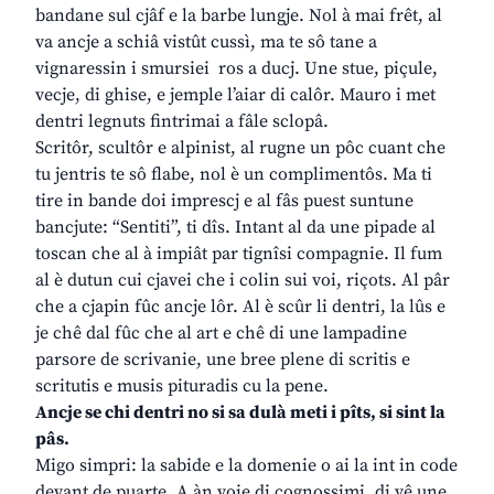
bandane sul cjâf e la barbe lungje. Nol à mai frêt, al
va ancje a schiâ vistût cussì, ma te sô tane a
vignaressin i smursiei ros a ducj. Une stue, piçule,
vecje, di ghise, e jemple l’aiar di calôr. Mauro i met
dentri legnuts fintrimai a fâle sclopâ.
Scritôr, scultôr e alpinist, al rugne un pôc cuant che
tu jentris te sô flabe, nol è un complimentôs. Ma ti
tire in bande doi imprescj e al fâs puest suntune
bancjute: “Sentiti”, ti dîs. Intant al da une pipade al
toscan che al à impiât par tignîsi compagnie. Il fum
al è dutun cui cjavei che i colin sui voi, riçots. Al pâr
che a cjapin fûc ancje lôr. Al è scûr li dentri, la lûs e
je chê dal fûc che al art e chê di une lampadine
parsore de scrivanie, une bree plene di scritis e
scritutis e musis pituradis cu la pene.
Ancje se chi dentri no si sa dulà meti i pîts, si sint la
pâs.
Migo simpri: la sabide e la domenie o ai la int in code
devant de puarte. A àn voie di cognossimi, di vê une