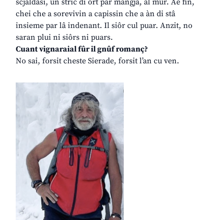
scjaldâsi, un stric di ort par mangjâ, al mûr. Ae fin,
chei che a sorevivin a capissin che a àn di stâ
insieme par lâ indenant. Il siôr cul puar. Anzit, no
saran plui ni siôrs ni puars.
Cuant vignaraial fûr il gnûf romanç?
No sai, forsit cheste Sierade, forsit l’an cu ven.