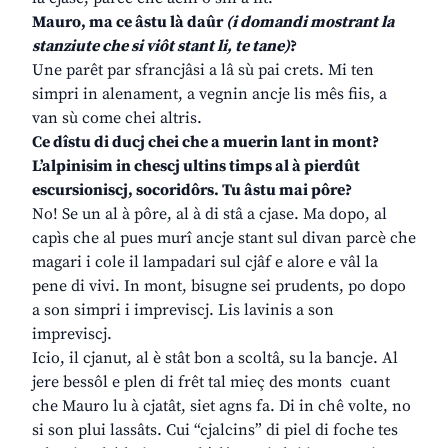
Mauro, ma ce âstu là daûr
(i domandi mostrant la
stanziute che si viôt stant li, te tane)
?
Une parêt par sfrancjâsi a lâ sù pai crets. Mi ten
simpri in alenament, a vegnin ancje lis mês fiis, a
van sù come chei altris.
Ce dîstu di ducj chei che a muerin lant in mont?
L’alpinisim in chescj ultins timps al à pierdût
escursioniscj, socoridôrs. Tu âstu mai pôre?
No! Se un al à pôre, al à di stâ a cjase. Ma dopo, al
capìs che al pues murî ancje stant sul divan parcè che
magari i cole il lampadari sul cjâf e alore e vâl la
pene di vivi. In mont, bisugne sei prudents, po dopo
a son simpri i impreviscj. Lis lavinis a son
impreviscj.
Icio, il cjanut, al è stât bon a scoltâ, su la bancje. Al
jere bessôl e plen di frêt tal mieç des monts cuant
che Mauro lu à cjatât, siet agns fa. Di in chê volte, no
si son plui lassâts. Cui “cjalcins” di piel di foche tes