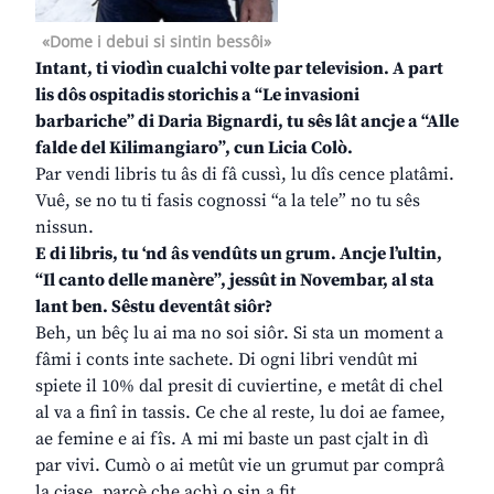
«Dome i debui si sintin bessôi»
Intant, ti viodìn cualchi volte par television. A part
lis dôs ospitadis storichis a “Le invasioni
barbariche” di Daria Bignardi, tu sês lât ancje a “Alle
falde del Kilimangiaro”, cun Licia Colò.
Par vendi libris tu âs di fâ cussì, lu dîs cence platâmi.
Vuê, se no tu ti fasis cognossi “a la tele” no tu sês
nissun.
E di libris, tu ‘nd âs vendûts un grum. Ancje l’ultin,
“Il canto delle manère”, jessût in Novembar, al sta
lant ben. Sêstu deventât siôr?
Beh, un bêç lu ai ma no soi siôr. Si sta un moment a
fâmi i conts inte sachete. Di ogni libri vendût mi
spiete il 10% dal presit di cuviertine, e metât di chel
al va a finî in tassis. Ce che al reste, lu doi ae famee,
ae femine e ai fîs. A mi mi baste un past cjalt in dì
par vivi. Cumò o ai metût vie un grumut par comprâ
la cjase, parcè che achì o sin a fit.