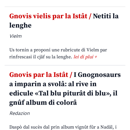
Gnovis vielis par la Istât /
Netiti la
lenghe
Vielm
Us tornin a proponi une rubricute di Vielm par
rinfrescasi il cjâf su la lenghe.
lei di plui +
Gnovis par la Istât /
I Gnognosaurs
a imparin a svolâ: al rive in
edicule «Tal blu piturât di blu», il
gnûf album di colorâ
Redazion
Daspò dal sucès dal prin album vignût fûr a Nadâl, i