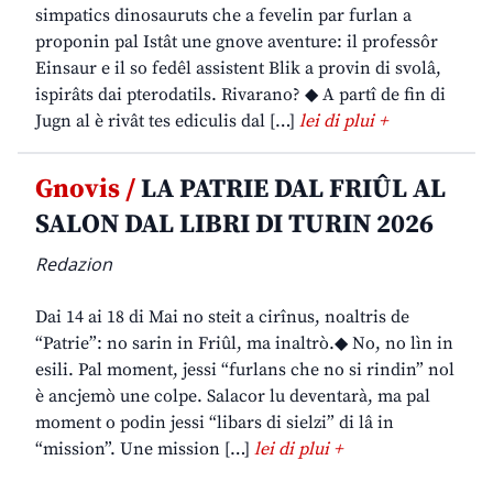
simpatics dinosauruts che a fevelin par furlan a
proponin pal Istât une gnove aventure: il professôr
Einsaur e il so fedêl assistent Blik a provin di svolâ,
ispirâts dai pterodatils. Rivarano? ◆ A partî de fin di
Jugn al è rivât tes ediculis dal […]
lei di plui +
Gnovis /
LA PATRIE DAL FRIÛL AL
SALON DAL LIBRI DI TURIN 2026
Redazion
Dai 14 ai 18 di Mai no steit a cirînus, noaltris de
“Patrie”: no sarin in Friûl, ma inaltrò.◆ No, no lìn in
esili. Pal moment, jessi “furlans che no si rindin” nol
è ancjemò une colpe. Salacor lu deventarà, ma pal
moment o podin jessi “libars di sielzi” di lâ in
“mission”. Une mission […]
lei di plui +