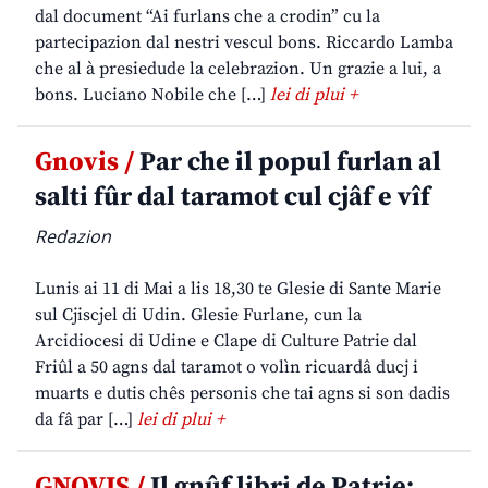
dal document “Ai furlans che a crodin” cu la
partecipazion dal nestri vescul bons. Riccardo Lamba
che al à presiedude la celebrazion. Un grazie a lui, a
bons. Luciano Nobile che […]
lei di plui +
Gnovis /
Par che il popul furlan al
salti fûr dal taramot cul cjâf e vîf
Redazion
Lunis ai 11 di Mai a lis 18,30 te Glesie di Sante Marie
sul Cjiscjel di Udin. Glesie Furlane, cun la
Arcidiocesi di Udine e Clape di Culture Patrie dal
Friûl a 50 agns dal taramot o volìn ricuardâ ducj i
muarts e dutis chês personis che tai agns si son dadis
da fâ par […]
lei di plui +
GNOVIS /
Il gnûf libri de Patrie: