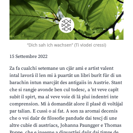
“Dich sah ich wachsen” (Ti viodei cressi)
15 Settembre 2022
Za fa cualchi setemane un cjâr amì e artist valent
intal lavorâ il len mi à puartât un libri burît fûr di un
barachin intun marcjât des antigaiis in Austrie. Stant
che si rangje avonde ben cul todesc, a ’nt veve capît
subit il spirt, ma al veve voie di lâ plui indentri inte
comprension. Mi à domandât alore il plasê di voltâjal
par talian. E cussì o ai fat. A son za aromai decenis
che o voi daûr de filosofie pandude dai tescj di une
altre cubie di austriacs, Johanna Paungger e Thomas
Poppe, che e insegne a dipuartâsi daûr dai timps de