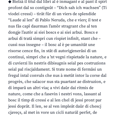
◆ Bielzà il titul dal libri al è inmagant e al pant il spirt
profont dal so contignût – “Dich sah ich wachsen” (Ti
viodei cressi) – tirât fûr di un viers de splendide
“Laude al len” di Pablo Neruda, che e vierç il test e
nus fâs capî daurman l’amôr stragrant che al ten
dongje l’autôr ai siei boscs e ai siei arbui. Boscs e
arbui di tratâ simpri cun rispiet infinît, stant che –
cussì nus insegne – il bosc al è pe umanitât une
risorse cence fin, in stât di autorigjenerâsi di un
continui, simpri che a ’nt vegni rispietade la nature, e
di cuvierzi lis nestris dibisugnis seial pes costruzions
seial pal riscjaldament. Si trate nome di fermâsi un
fregul intal convuls che nus à metût intor la corse dal
progrès, che salacor nus sta puartant ae distruzion, e
di imparâ un altri viaç a vivi daûr dai ritmis de
nature, come che a fasevin i nestri vons, lassant al
bosc il timp di cressi e al len chel di jessi pront par
jessi doprât. Il len, se al ven impleât daûr di chescj
cjaveçs, al met in vore un cicli naturâl perfet, de