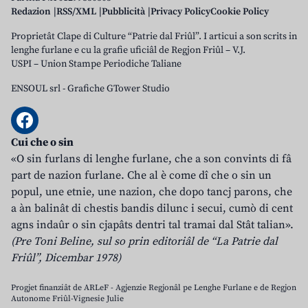
Redazion
RSS/XML
Pubblicità
Privacy Policy
Cookie Policy
Proprietât Clape di Culture “Patrie dal Friûl”. I articui a son scrits in
lenghe furlane e cu la grafie uficiâl de Regjon Friûl – V.J.
USPI – Union Stampe Periodiche Taliane
ENSOUL srl
-
Grafiche GTower Studio
Cui che o sin
«O sin furlans di lenghe furlane, che a son convints di fâ
part de nazion furlane. Che al è come dî che o sin un
popul, une etnie, une nazion, che dopo tancj parons, che
a àn balinât di chestis bandis dilunc i secui, cumò di cent
agns indaûr o sin cjapâts dentri tal tramai dal Stât talian».
(Pre Toni Beline, sul so prin editoriâl de “La Patrie dal
Friûl”, Dicembar 1978)
Progjet finanziât de ARLeF - Agjenzie Regjonâl pe Lenghe Furlane e de Regjon
Autonome Friûl-Vignesie Julie