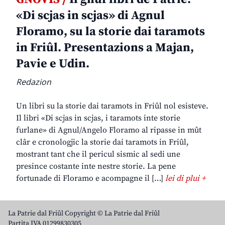
«Di scjas in scjas» di Agnul
Floramo, su la storie dai taramots
in Friûl. Presentazions a Majan,
Pavie e Udin.
Redazion
Un libri su la storie dai taramots in Friûl nol esisteve.
Il libri «Di scjas in scjas, i taramots inte storie
furlane» di Agnul/Angelo Floramo al ripasse in mût
clâr e cronologjic la storie dai taramots in Friûl,
mostrant tant che il pericul sismic al sedi une
presince costante inte nestre storie. La pene
fortunade di Floramo e acompagne il […]
lei di plui +
La Patrie dal Friûl Copyright © La Patrie dal Friûl
Partita IVA 01299830305