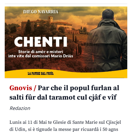
Gnovis /
Par che il popul furlan al
salti fûr dal taramot cul cjâf e vîf
Redazion
Lunis ai 11 di Mai te Glesie di Sante Marie sul Cjiscjel
di Udin, si è tignude la messe par ricuardâ i 50 agns