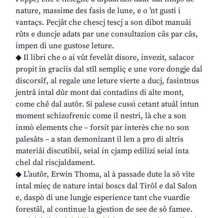
nature, massime des fasis de lune, e o ’nt gusti i
vantaçs. Pecjât che chescj tescj a son dibot manuâi
rûts e duncje adats par une consultazion câs par câs,
impen di une gustose leture.
◆ Il libri che o ai vût fevelât disore, invezit, salacor
propit in graciis dal stîl sempliç e une vore dongje dal
discorsîf, al regale une leture vierte a ducj, fasintnus
jentrâ intal dûr mont dai contadins di alte mont,
come chê dal autôr. Si palese cussì cetant atuâl intun
moment schizofrenic come il nestri, là che a son
inmò elements che – forsit par interès che no son
palesâts – a stan demonizant il len a pro di altris
materiâi discutibii, seial in cjamp edilizi seial inta
chel dal riscjaldament.
◆ L’autôr, Erwin Thoma, al à passade dute la sô vite
intal mieç de nature intai boscs dal Tirôl e dal Salon
e, daspò di une lungje esperience tant che vuardie
forestâl, al continue la gjestion de see de sô famee.