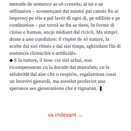
menade de semence ae sô cressite, al tai e ae
utilizazion – scomençant dai zuiatui pai canais fin ai
imprescj pe vite e pal lavôr di ogni dì, pe edilizie e pe
combustion – par tornâ ae fin ae tiere, in forme di
cinise e humus, ancje midiant dal ricicli. Ma simpri
dome a une cundizion: il rispiet de sô nature, la
scolte dai siei ritmis e dai siei timps, sghindant l’ûs di
sostancis chimichis e artificiâls.
◆ E la nature, il bosc cui siei arbui, nus
ricompensaran cu la durade dai manufats, cu la
salubritât dal aiar che o respirìn, regalantnus cussì
un bonvivi gjenerâl, ma soredut proferint une
sperance aes gjenerazions che a vignaran. ❚
va indevant →