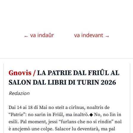
← va indaûr
va indevant →
Gnovis /
LA PATRIE DAL FRIÛL AL
SALON DAL LIBRI DI TURIN 2026
Redazion
Dai 14 ai 18 di Mai no steit a cirînus, noaltris de
“Patrie”: no sarin in Friûl, ma inaltrò.◆ No, no lìn in
esili. Pal moment, jessi “furlans che no si rindin” nol
è ancjemò une colpe. Salacor lu deventarà, ma pal