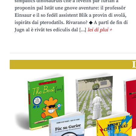
simpatics dinosauruts che a fevelin par furlan a
proponin pal Istât une gnove aventure: il professôr
Einsaur e il so fedêl assistent Blik a provin di svolâ,
ispirâts dai pterodatils. Rivarano? ◆ A partî de fin di
Jugn al è rivât tes ediculis dal […]
lei di plui +