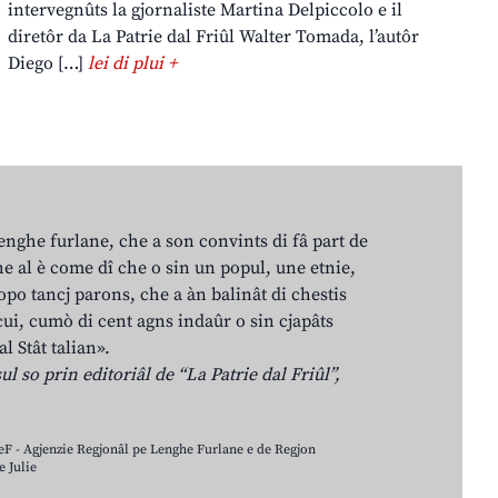
intervegnûts la gjornaliste Martina Delpiccolo e il
diretôr da La Patrie dal Friûl Walter Tomada, l’autôr
Diego […]
lei di plui +
lenghe furlane, che a son convints di fâ part de
e al è come dî che o sin un popul, une etnie,
po tancj parons, che a àn balinât di chestis
cui, cumò di cent agns indaûr o sin cjapâts
al Stât talian».
ul so prin editoriâl de “La Patrie dal Friûl”,
LeF - Agjenzie Regjonâl pe Lenghe Furlane e de Regjon
 Julie