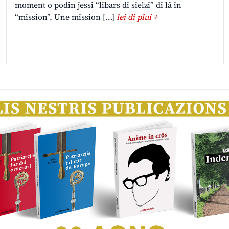
moment o podin jessi “libars di sielzi” di lâ in
“mission”. Une mission […]
lei di plui +