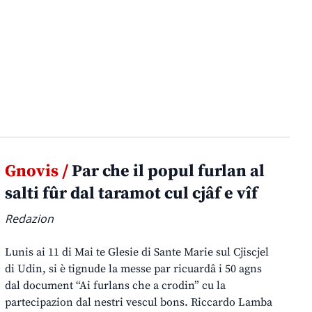
Gnovis /
Par che il popul furlan al
salti fûr dal taramot cul cjâf e vîf
Redazion
Lunis ai 11 di Mai te Glesie di Sante Marie sul Cjiscjel
di Udin, si è tignude la messe par ricuardâ i 50 agns
dal document “Ai furlans che a crodin” cu la
partecipazion dal nestri vescul bons. Riccardo Lamba