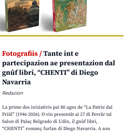
Fotografiis /
Tante int e
partecipazion ae presentazion dal
gnûf libri, “CHENTI” di Diego
Navarria
Redazion
La prime des iniziativis pai 80 agns de “La Patrie dal
Friûl” (1946-2026). O vin presentât ai 27 di Fevrâr tal
Salon di Palaç Belgrado di Udin, il gnûf libri,
“CHENTI” romanç furlan di Diego Navarria. A son