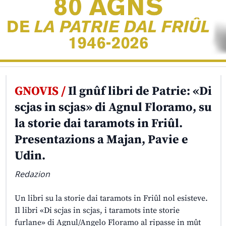
GNOVIS /
Il gnûf libri de Patrie: «Di
scjas in scjas» di Agnul Floramo, su
la storie dai taramots in Friûl.
Presentazions a Majan, Pavie e
Udin.
Redazion
Un libri su la storie dai taramots in Friûl nol esisteve.
Il libri «Di scjas in scjas, i taramots inte storie
furlane» di Agnul/Angelo Floramo al ripasse in mût