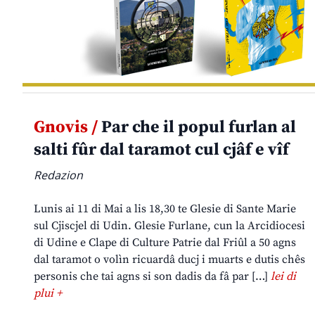
Gnovis /
Par che il popul furlan al
salti fûr dal taramot cul cjâf e vîf
Redazion
Lunis ai 11 di Mai a lis 18,30 te Glesie di Sante Marie
sul Cjiscjel di Udin. Glesie Furlane, cun la Arcidiocesi
di Udine e Clape di Culture Patrie dal Friûl a 50 agns
dal taramot o volìn ricuardâ ducj i muarts e dutis chês
personis che tai agns si son dadis da fâ par […]
lei di
plui +