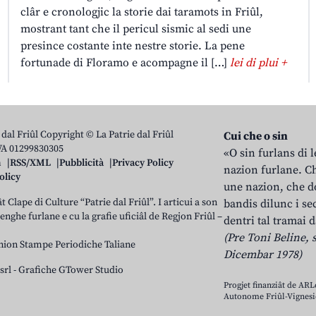
clâr e cronologjic la storie dai taramots in Friûl,
mostrant tant che il pericul sismic al sedi une
presince costante inte nestre storie. La pene
fortunade di Floramo e acompagne il […]
lei di plui +
 dal Friûl Copyright © La Patrie dal Friûl
Cui che o sin
IVA 01299830305
«O sin furlans di 
n
RSS/XML
Pubblicità
Privacy Policy
nazion furlane. Ch
olicy
une nazion, che do
t Clape di Culture “Patrie dal Friûl”. I articui a son
bandis dilunc i se
 lenghe furlane e cu la grafie uficiâl de Regjon Friûl –
dentri tal tramai d
(Pre Toni Beline, s
nion Stampe Periodiche Taliane
Dicembar 1978)
srl
-
Grafiche GTower Studio
Progjet finanziât de AR
Autonome Friûl-Vignesie