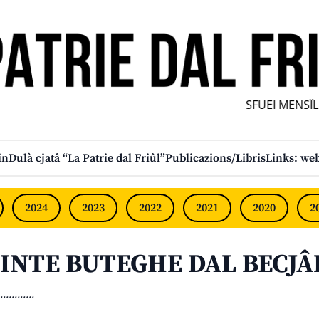
SFUEI MENSÎL F
in
Dulà cjatâ “La Patrie dal Friûl”
Publicazions/Libris
Links: web
2024
2023
2022
2021
2020
2
INTE BUTEGHE DAL BECJÂ
............