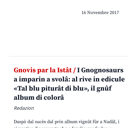
16 Novembre 2017
Gnovis par la Istât /
I Gnognosaurs
a imparin a svolâ: al rive in edicule
«Tal blu piturât di blu», il gnûf
album di colorâ
Redazion
Daspò dal sucès dal prin album vignût fûr a Nadâl, i