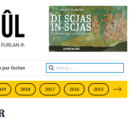
URLAN INDIPENDENT • INDEPENDENT FRIULIAN MONTHLY •
Cerca:
 par furlan
019
2018
2017
2016
2015
2014
R