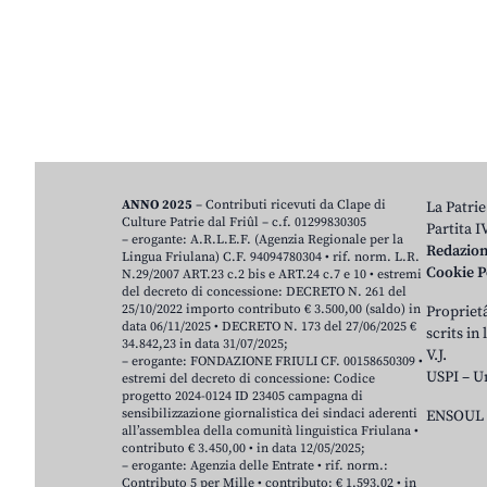
ANNO 2025
– Contributi ricevuti da Clape di
La Patrie
Culture Patrie dal Friûl – c.f. 01299830305
Partita 
– erogante: A.R.L.E.F. (Agenzia Regionale per la
Redazio
Lingua Friulana) C.F. 94094780304 • rif. norm. L.R.
Cookie P
N.29/2007 ART.23 c.2 bis e ART.24 c.7 e 10 • estremi
del decreto di concessione: DECRETO N. 261 del
25/10/2022 importo contributo € 3.500,00 (saldo) in
Proprietâ
data 06/11/2025 • DECRETO N. 173 del 27/06/2025 €
scrits in
34.842,23 in data 31/07/2025;
V.J.
– erogante: FONDAZIONE FRIULI CF. 00158650309 •
USPI – U
estremi del decreto di concessione: Codice
progetto 2024-0124 ID 23405 campagna di
sensibilizzazione giornalistica dei sindaci aderenti
ENSOUL 
all’assemblea della comunità linguistica Friulana •
contributo € 3.450,00 • in data 12/05/2025;
– erogante: Agenzia delle Entrate • rif. norm.:
Contributo 5 per Mille • contributo: € 1.593,02 • in