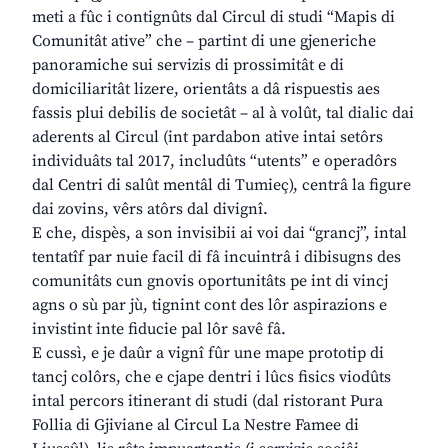
meti a fûc i contignûts dal Circul di studi “Mapis di
Comunitât ative” che – partint di une gjeneriche
panoramiche sui servizis di prossimitât e di
domiciliaritât lizere, orientâts a dâ rispuestis aes
fassis plui debilis de societât – al à volût, tal dialic dai
aderents al Circul (int pardabon ative intai setôrs
individuâts tal 2017, includûts “utents” e operadôrs
dal Centri di salût mentâl di Tumieç), centrâ la figure
dai zovins, vêrs atôrs dal divignî.
E che, dispès, a son invisibii ai voi dai “grancj”, intal
tentatîf par nuie facil di fâ incuintrâ i dibisugns des
comunitâts cun gnovis oportunitâts pe int di vincj
agns o sù par jù, tignint cont des lôr aspirazions e
invistint inte fiducie pal lôr savê fâ.
E cussì, e je daûr a vignî fûr une mape prototip di
tancj colôrs, che e cjape dentri i lûcs fisics viodûts
intal percors itinerant di studi (dal ristorant Pura
Follia di Gjiviane al Circul La Nestre Famee di