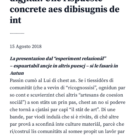
concrete aes dibisugnis de
int
............
15 Agosto 2018
La presentazion dal “esperiment relazionâl”
– espuartabil ancje in altris puescj – si le fasarà in
Autun
Passìn cumò al Lui di chest an. Se i tiessidôrs di
comunitât (che a vevin di “ricognossisi”, ognidun par
so cont e scuvierzint chei altris “artesans de coesion
sociâl”) a son stâts un prin pas, chest an no si podeve
che tornâ a cjatâsi par capî “il stât de art”. Di une
bande, par viodi indulà che si è rivâts, di chê altre
par provâ a sconfinâ inte culture materiâl, parcè che
ri/costruî lis comunitâts al somee propit un lavôr par