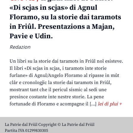
«Di scjas in scjas» di Agnul
Floramo, su la storie dai taramots
in Friûl. Presentazions a Majan,
Pavie e Udin.
Redazion
Un libri su la storie dai taramots in Friûl nol esisteve.
Il libri «Di scjas in scjas, i taramots inte storie
furlane» di Agnul/Angelo Floramo al ripasse in mût
clâr e cronologjic la storie dai taramots in Friûl,
mostrant tant che il pericul sismic al sedi une
presince costante inte nestre storie. La pene
fortunade di Floramo e acompagne il […]
lei di plui +
La Patrie dal Friûl Copyright © La Patrie dal Friûl
Partita IVA 01299830305