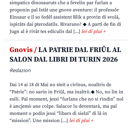
simpatics dinosauruts che a fevelin par furlan a
proponin pal Istât une gnove aventure: il professôr
Einsaur e il so fedêl assistent Blik a provin di svolâ,
ispirâts dai pterodatils. Rivarano? ◆ A partî de fin di
Jugn al è rivât tes ediculis dal […]
lei di plui +
Gnovis /
LA PATRIE DAL FRIÛL AL
SALON DAL LIBRI DI TURIN 2026
Redazion
Dai 14 ai 18 di Mai no steit a cirînus, noaltris de
“Patrie”: no sarin in Friûl, ma inaltrò.◆ No, no lìn in
esili. Pal moment, jessi “furlans che no si rindin” nol
è ancjemò une colpe. Salacor lu deventarà, ma pal
moment o podin jessi “libars di sielzi” di lâ in
“mission”. Une mission […]
lei di plui +