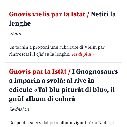
Gnovis vielis par la Istât /
Netiti la
lenghe
Vielm
Us tornin a proponi une rubricute di Vielm par
rinfrescasi il cjâf su la lenghe.
lei di plui +
Gnovis par la Istât /
I Gnognosaurs
a imparin a svolâ: al rive in
edicule «Tal blu piturât di blu», il
gnûf album di colorâ
Redazion
Daspò dal sucès dal prin album vignût fûr a Nadâl, i