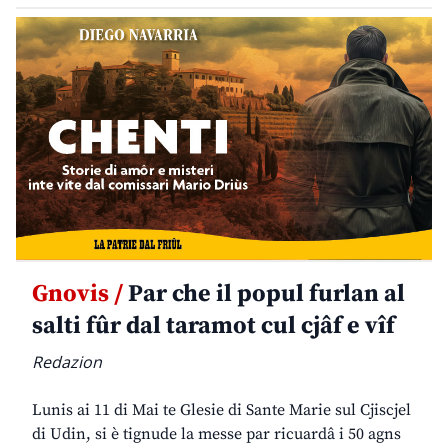
Gnovis /
Par che il popul furlan al
salti fûr dal taramot cul cjâf e vîf
Redazion
Lunis ai 11 di Mai te Glesie di Sante Marie sul Cjiscjel
di Udin, si è tignude la messe par ricuardâ i 50 agns