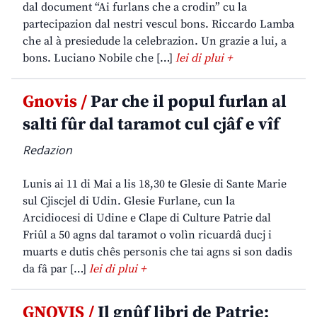
dal document “Ai furlans che a crodin” cu la
partecipazion dal nestri vescul bons. Riccardo Lamba
che al à presiedude la celebrazion. Un grazie a lui, a
bons. Luciano Nobile che […]
lei di plui +
Gnovis /
Par che il popul furlan al
salti fûr dal taramot cul cjâf e vîf
Redazion
Lunis ai 11 di Mai a lis 18,30 te Glesie di Sante Marie
sul Cjiscjel di Udin. Glesie Furlane, cun la
Arcidiocesi di Udine e Clape di Culture Patrie dal
Friûl a 50 agns dal taramot o volìn ricuardâ ducj i
muarts e dutis chês personis che tai agns si son dadis
da fâ par […]
lei di plui +
GNOVIS /
Il gnûf libri de Patrie: