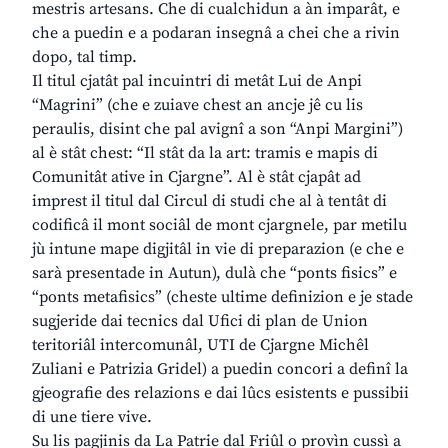
mestris artesans. Che di cualchidun a àn imparât, e
che a puedin e a podaran insegnâ a chei che a rivin
dopo, tal timp.
Il titul cjatât pal incuintri di metât Lui de Anpi
“Magrini” (che e zuiave chest an ancje jê cu lis
peraulis, disint che pal avignî a son “Anpi Margini”)
al è stât chest: “Il stât da la art: tramis e mapis di
Comunitât ative in Cjargne”. Al è stât cjapât ad
imprest il titul dal Circul di studi che al à tentât di
codificâ il mont sociâl de mont cjargnele, par metilu
jù intune mape digjitâl in vie di preparazion (e che e
sarà presentade in Autun), dulà che “ponts fisics” e
“ponts metafisics” (cheste ultime definizion e je stade
sugjeride dai tecnics dal Ufici di plan de Union
teritoriâl intercomunâl, UTI de Cjargne Michêl
Zuliani e Patrizia Gridel) a puedin concori a definî la
gjeografie des relazions e dai lûcs esistents e pussibii
di une tiere vive.
Su lis pagjinis da La Patrie dal Friûl o provìn cussì a