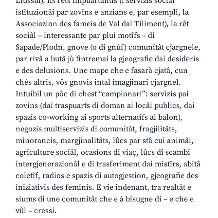
Liussûl), lis rêts impuartantis (i servizis sociâi
istituzionâi par zovins e anzians e, par esempli, la
Associazion des fameis de Val dal Tiliment), la rêt
sociâl – interessante par plui motîfs – di
Sapade/Plodn, gnove (o di gnûf) comunitât cjargnele,
par rivâ a butâ jù fintremai la gjeografie dai desideris
e des delusions. Une mape che e fasarà cjatâ, cun
chês altris, vôs gnovis intal imagjinari cjargnel.
Intuibil un pôc di chest “campionari”: servizis pai
zovins (dai traspuarts di doman ai locâi publics, dai
spazis co-working ai sports alternatîfs al balon),
negozis multiservizis di comunitât, fragjilitâts,
minorancis, margjinalitâts, lûcs par stâ cui animâi,
agriculture sociâl, ocasions di viaç, lûcs di scambi
intergjenerazionâl e di trasferiment dai mistîrs, abitâ
coletîf, radios e spazis di autogjestion, gjeografie des
iniziativis des feminis. E vie indenant, tra realtât e
siums di une comunitât che e à bisugne di – e che e
vûl – cressi.