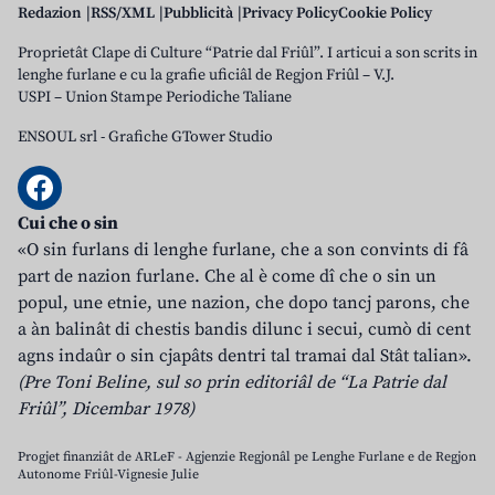
Redazion
RSS/XML
Pubblicità
Privacy Policy
Cookie Policy
Proprietât Clape di Culture “Patrie dal Friûl”. I articui a son scrits in
lenghe furlane e cu la grafie uficiâl de Regjon Friûl – V.J.
USPI – Union Stampe Periodiche Taliane
ENSOUL srl
-
Grafiche GTower Studio
Cui che o sin
«O sin furlans di lenghe furlane, che a son convints di fâ
part de nazion furlane. Che al è come dî che o sin un
popul, une etnie, une nazion, che dopo tancj parons, che
a àn balinât di chestis bandis dilunc i secui, cumò di cent
agns indaûr o sin cjapâts dentri tal tramai dal Stât talian».
(Pre Toni Beline, sul so prin editoriâl de “La Patrie dal
Friûl”, Dicembar 1978)
Progjet finanziât de ARLeF - Agjenzie Regjonâl pe Lenghe Furlane e de Regjon
Autonome Friûl-Vignesie Julie