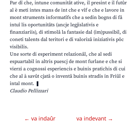
Par dî che, intune comunitât ative, il presint e il futûr
al è meti intes mans de int che e vîf e che e lavore in
mont struments informatîfs che a sedin bogns di fâ
intuî lis oportunitâts (ancje legjislativis e
finanziariis), di stimolâ la fantasie dal (im)pussibil, di
coneti talents dal teritori e di valorizâ iniziativis pôc
visibilis.
Une sorte di esperiment relazionâl, che al sedi
espuartabil in altris puescj de mont furlane e che si
vierzi a cognossi esperiencis e buinis pratichis di cui
che al à savût cjatâ o inventâ buinis stradis in Friûl e
intal mont. ❚
Claudio Pellizzari
← va indaûr
va indevant →