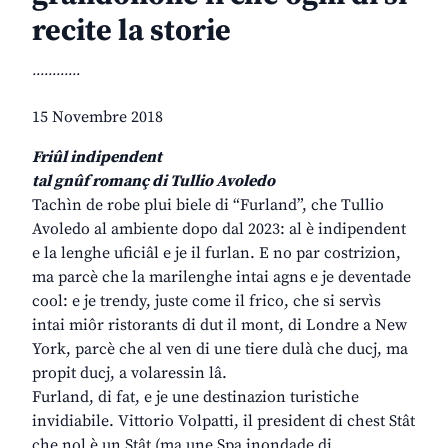
recite la storie
............
15 Novembre 2018
Friûl indipendent
tal gnûf romanç di Tullio Avoledo
Tachìn de robe plui biele di “Furland”, che Tullio
Avoledo al ambiente dopo dal 2023: al è indipendent
e la lenghe uficiâl e je il furlan. E no par costrizion,
ma parcè che la marilenghe intai agns e je deventade
cool: e je trendy, juste come il frico, che si servìs
intai miôr ristorants di dut il mont, di Londre a New
York, parcè che al ven di une tiere dulà che ducj, ma
propit ducj, a volaressin lâ.
Furland, di fat, e je une destinazion turistiche
invidiabile. Vittorio Volpatti, il president di chest Stât
che nol è un Stât (ma une Spa inondade di