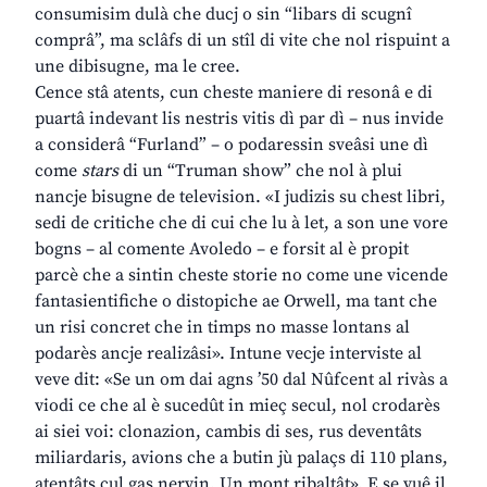
consumisim dulà che ducj o sin “libars di scugnî
comprâ”, ma sclâfs di un stîl di vite che nol rispuint a
une dibisugne, ma le cree.
Cence stâ atents, cun cheste maniere di resonâ e di
puartâ indevant lis nestris vitis dì par dì – nus invide
a considerâ “Furland” – o podaressin sveâsi une dì
come
stars
di un “Truman show” che nol à plui
nancje bisugne de television. «I judizis su chest libri,
sedi de critiche che di cui che lu à let, a son une vore
bogns – al comente Avoledo – e forsit al è propit
parcè che a sintin cheste storie no come une vicende
fantasientifiche o distopiche ae Orwell, ma tant che
un risi concret che in timps no masse lontans al
podarès ancje realizâsi». Intune vecje interviste al
veve dit: «Se un om dai agns ’50 dal Nûfcent al rivàs a
viodi ce che al è sucedût in mieç secul, nol crodarès
ai siei voi: clonazion, cambis di ses, rus deventâts
miliardaris, avions che a butin jù palaçs di 110 plans,
atentâts cul gas nervin. Un mont ribaltât». E se vuê il