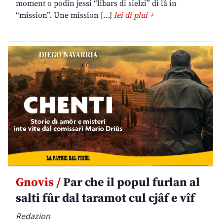
moment o podin jessi “libars di sielzi” di lâ in
“mission”. Une mission […]
lei di plui +
Gnovis /
Par che il popul furlan al
salti fûr dal taramot cul cjâf e vîf
Redazion