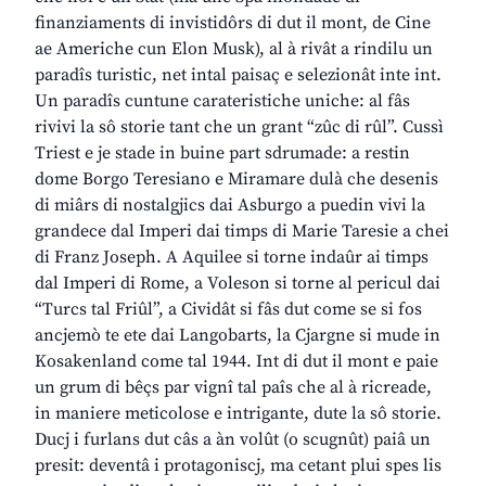
finanziaments di invistidôrs di dut il mont, de Cine
ae Americhe cun Elon Musk), al à rivât a rindilu un
paradîs turistic, net intal paisaç e selezionât inte int.
Un paradîs cuntune carateristiche uniche: al fâs
rivivi la sô storie tant che un grant “zûc di rûl”. Cussì
Triest e je stade in buine part sdrumade: a restin
dome Borgo Teresiano e Miramare dulà che desenis
di miârs di nostalgjics dai Asburgo a puedin vivi la
grandece dal Imperi dai timps di Marie Taresie a chei
di Franz Joseph. A Aquilee si torne indaûr ai timps
dal Imperi di Rome, a Voleson si torne al pericul dai
“Turcs tal Friûl”, a Cividât si fâs dut come se si fos
ancjemò te ete dai Langobarts, la Cjargne si mude in
Kosakenland come tal 1944. Int di dut il mont e paie
un grum di bêçs par vignî tal paîs che al à ricreade,
in maniere meticolose e intrigante, dute la sô storie.
Ducj i furlans dut câs a àn volût (o scugnût) paiâ un
presit: deventâ i protagoniscj, ma cetant plui spes lis