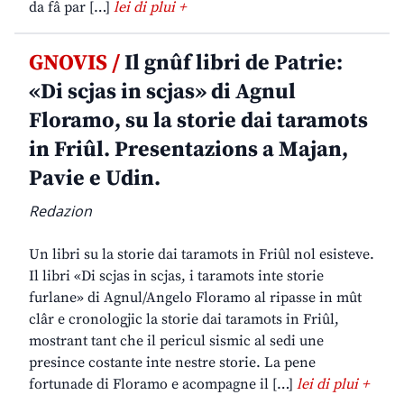
da fâ par […]
lei di plui +
GNOVIS /
Il gnûf libri de Patrie:
«Di scjas in scjas» di Agnul
Floramo, su la storie dai taramots
in Friûl. Presentazions a Majan,
Pavie e Udin.
Redazion
Un libri su la storie dai taramots in Friûl nol esisteve.
Il libri «Di scjas in scjas, i taramots inte storie
furlane» di Agnul/Angelo Floramo al ripasse in mût
clâr e cronologjic la storie dai taramots in Friûl,
mostrant tant che il pericul sismic al sedi une
presince costante inte nestre storie. La pene
fortunade di Floramo e acompagne il […]
lei di plui +