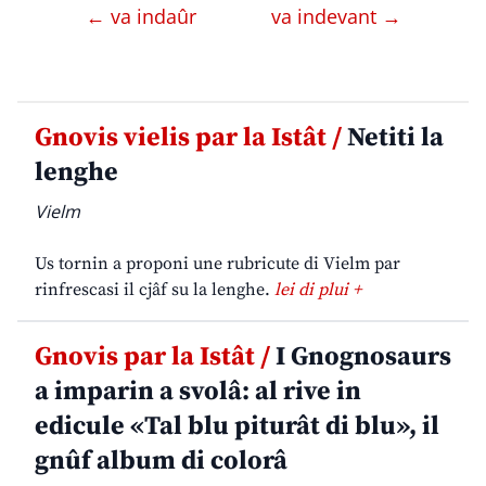
← va indaûr
va indevant →
Gnovis vielis par la Istât /
Netiti la
lenghe
Vielm
Us tornin a proponi une rubricute di Vielm par
rinfrescasi il cjâf su la lenghe.
lei di plui +
Gnovis par la Istât /
I Gnognosaurs
a imparin a svolâ: al rive in
edicule «Tal blu piturât di blu», il
gnûf album di colorâ