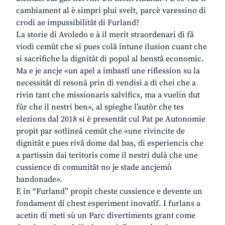
cambiament al è simpri plui svelt, parcè varessino di
crodi ae impussibilitât di Furland?
La storie di Avoledo e à il merit straordenari di fâ
viodi cemût che si pues colâ intune ilusion cuant che
si sacrifiche la dignitât di popul al benstâ economic.
Ma e je ancje «un apel a imbastî une riflession su la
necessitât di resonâ prin di vendisi a di chei che a
rivin tant che missionaris salvifics, ma a vuelin dut
fûr che il nestri ben», al spieghe l’autôr che tes
elezions dal 2018 si è presentât cul Pat pe Autonomie
propit par sotlineâ cemût che «une rivincite de
dignitât e pues rivâ dome dal bas, di esperiencis che
a partissin dai teritoris come il nestri dulà che une
cussience di comunitât no je stade ancjemò
bandonade».
E in “Furland” propit cheste cussience e devente un
fondament di chest esperiment inovatîf. I furlans a
acetin di meti sù un Parc divertiments grant come