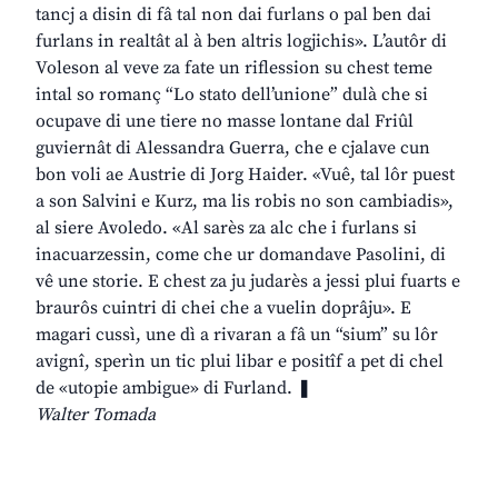
tancj a disin di fâ tal non dai furlans o pal ben dai
furlans in realtât al à ben altris logjichis». L’autôr di
Voleson al veve za fate un riflession su chest teme
intal so romanç “Lo stato dell’unione” dulà che si
ocupave di une tiere no masse lontane dal Friûl
guviernât di Alessandra Guerra, che e cjalave cun
bon voli ae Austrie di Jorg Haider. «Vuê, tal lôr puest
a son Salvini e Kurz, ma lis robis no son cambiadis»,
al siere Avoledo. «Al sarès za alc che i furlans si
inacuarzessin, come che ur domandave Pasolini, di
vê une storie. E chest za ju judarès a jessi plui fuarts e
braurôs cuintri di chei che a vuelin doprâju». E
magari cussì, une dì a rivaran a fâ un “sium” su lôr
avignî, sperìn un tic plui libar e positîf a pet di chel
de «utopie ambigue» di Furland. ❚
Walter Tomada