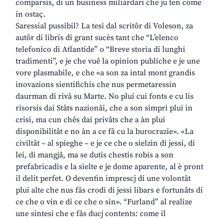
comparsis, di un business miliardari che ju ten come
in ostaç.
Saressial pussibil? La tesi dal scritôr di Voleson, za
autôr di libris di grant sucès tant che “L’elenco
telefonico di Atlantide” o “Breve storia di lunghi
tradimenti”, e je che vuê la opinion publiche e je une
vore plasmabile, e che «a son za intal mont grandis
inovazions sientifichis che nus permetaressin
daurman di rivâ su Marte. No plui cui fonts e cu lis
risorsis dai Stâts nazionâi, che a son simpri plui in
crisi, ma cun chês dai privâts che a àn plui
disponibilitât e no àn a ce fâ cu la burocrazie». «La
civiltât – al spieghe – e je ce che o sielzìn di jessi, di
lei, di mangjâ, ma se dutis chestis robis a son
prefabricadis e la sielte e je dome aparente, al è pront
il delit perfet. O deventìn imprescj di une volontât
plui alte che nus fâs crodi di jessi libars e fortunâts di
ce che o vin e di ce che o sin». “Furland” al realize
une sintesi che e fâs ducj contents: come il