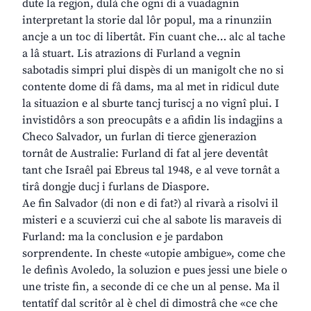
dute la regjon, dulà che ogni dì a vuadagnin
interpretant la storie dal lôr popul, ma a rinunziin
ancje a un toc di libertât. Fin cuant che… alc al tache
a lâ stuart. Lis atrazions di Furland a vegnin
sabotadis simpri plui dispès di un manigolt che no si
contente dome di fâ dams, ma al met in ridicul dute
la situazion e al sburte tancj turiscj a no vignî plui. I
invistidôrs a son preocupâts e a afidin lis indagjins a
Checo Salvador, un furlan di tierce gjenerazion
tornât de Australie: Furland di fat al jere deventât
tant che Israêl pai Ebreus tal 1948, e al veve tornât a
tirâ dongje ducj i furlans de Diaspore.
Ae fin Salvador (di non e di fat?) al rivarà a risolvi il
misteri e a scuvierzi cui che al sabote lis maraveis di
Furland: ma la conclusion e je pardabon
sorprendente. In cheste «utopie ambigue», come che
le definìs Avoledo, la soluzion e pues jessi une biele o
une triste fin, a seconde di ce che un al pense. Ma il
tentatîf dal scritôr al è chel di dimostrâ che «ce che