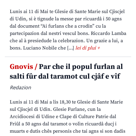
Lunis ai 11 di Mai te Glesie di Sante Marie sul Cjiscjel
di Udin, si è tignude la messe par ricuardâ i 50 agns
dal document “Ai furlans che a crodin” cu la
partecipazion dal nestri vescul bons. Riccardo Lamba
che al à presiedude la celebrazion. Un grazie a lui, a
bons. Luciano Nobile che […]
lei di plui +
Gnovis /
Par che il popul furlan al
salti fûr dal taramot cul cjâf e vîf
Redazion
Lunis ai 11 di Mai a lis 18,30 te Glesie di Sante Marie
sul Cjiscjel di Udin. Glesie Furlane, cun la
Arcidiocesi di Udine e Clape di Culture Patrie dal
Friûl a 50 agns dal taramot o volìn ricuardâ ducj i
muarts e dutis chês personis che tai agns si son dadis