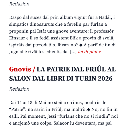
Redazion
Daspò dal sucès dal prin album vignût fûr a Nadâl, i
simpatics dinosauruts che a fevelin par furlan a
proponin pal Istât une gnove aventure: il professôr
Einsaur e il so fedêl assistent Blik a provin di svolâ,
ispirâts dai pterodatils. Rivarano? ◆ A partî de fin di
Jugn al è rivât tes ediculis dal […]
lei di plui +
Gnovis /
LA PATRIE DAL FRIÛL AL
SALON DAL LIBRI DI TURIN 2026
Redazion
Dai 14 ai 18 di Mai no steit a cirînus, noaltris de
“Patrie”: no sarin in Friûl, ma inaltrò.◆ No, no lìn in
esili. Pal moment, jessi “furlans che no si rindin” nol
è ancjemò une colpe. Salacor lu deventarà, ma pal