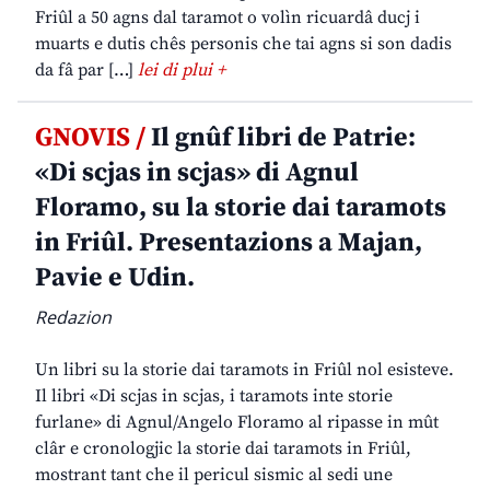
Friûl a 50 agns dal taramot o volìn ricuardâ ducj i
muarts e dutis chês personis che tai agns si son dadis
da fâ par […]
lei di plui +
GNOVIS /
Il gnûf libri de Patrie:
«Di scjas in scjas» di Agnul
Floramo, su la storie dai taramots
in Friûl. Presentazions a Majan,
Pavie e Udin.
Redazion
Un libri su la storie dai taramots in Friûl nol esisteve.
Il libri «Di scjas in scjas, i taramots inte storie
furlane» di Agnul/Angelo Floramo al ripasse in mût
clâr e cronologjic la storie dai taramots in Friûl,
mostrant tant che il pericul sismic al sedi une