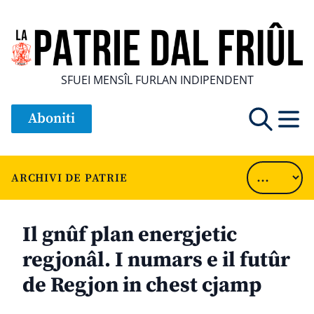
SFUEI MENSÎL FURLAN INDIPENDENT
Aboniti
ARCHIVI DE PATRIE
Il gnûf plan energjetic
regjonâl. I numars e il futûr
de Regjon in chest cjamp
............