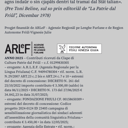
agns indaûr o sin cjapâts dentri tal tramai dal Stât talian».
(Pre Toni Beline, sul so prin editoriâl de “La Patrie dal
Friûl”, Dicembar 1978)
Progjet finanziât de ARLeF - Agjenzie Regjonâl pe Lenghe Furlane e de Regjon
Autonome Friûl-Vignesie Julie
ANNO 2025
– Contributi ricevuti da Clape di
Culture Patrie dal Friûl – c.f. 01299830305
– erogante: A.R.L.E.F. (Agenzia Regionale per la
Lingua Friulana) C.F. 94094780304 • rif. norm. L.R.
N.29/2007 ART.23 c.2 bis e ART.24 c.7 e 10 • estremi
del decreto di concessione: DECRETO N. 261 del
25/10/2022 importo contributo € 3.500,00 (saldo) in
data 06/11/2025 • DECRETO N. 173 del 27/06/2025 €
34.842,23 in data 31/07/2025;
– erogante: FONDAZIONE FRIULI CF. 00158650309 •
estremi del decreto di concessione: Codice
progetto 2024-0124 ID 23405 campagna di
sensibilizzazione giornalistica dei sindaci aderenti
all’assemblea della comunità linguistica Friulana •
contributo € 3.450,00 • in data 12/05/2025;
– erogante: Agenzia delle Entrate • rif. norm.: