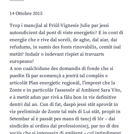
14 Ottobre 2015
Trop i mancjial al Friûl-Vignesie Julie par jessi
autosuficient dal pont di viste energjetic? E in cont di
energjie che e rive dal soreli, de aghe, dal aiar, dai
refudums, in sumis des fonts rinovabilis, cemût isal
metût? Indaûr o indevant rispiet ai travuarts
europeans?
A son cualchidune des domandis di fonde che si
puedin fâ par scomençâ a jentrâ tal complès e
articolât Plan energjetic regjonâl, l’imprest che la
Zonte e in particolâr l’assessôr al Ambient Sara Vito,
e à metût adun par rivâ a fâlu bon in vie definitive
dentri dal an. Cun di fat, daspò jessi stât aprovât in
vie preliminâr de Zonte tal mês di Lui stât, propit in
Setembar al è passât pes mans di tancj di lôr – dai
sindicâts ai ordins dai professioniscj, par no dî des
sociis che si interessin di ambient – cul intindiment