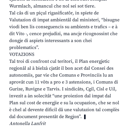
Wurmlach, almancul che nol sei sot tiere.
Tal câs di un piçul rigasificatôr, in spiete de
Valutazion di impat ambientâl dal ministeri, “bisugne
viodi ben lis conseguencis su ambients e trafics – e à
dit Vito -, cence prejudizi, ma ancje ricognossint che
dongje di aspiets interessants a son chei
problematics”.
VOTAZIONS
Tal troi di confront cul teritori, il Plan energjetic
regjonâl al à bielzà cjatât il bon acet dal Consei des
autonomiis, par vie che Comuns e Provinciis lu an
aprovât cun 11 vôts a pro e 3 astensions, i Comuns di
Gurize, Ruvigne e Tarvis. I sindicâts, Cgil, Cisl e Uil,
invezit a àn solecitât “une proiezion dal impat dal
Plan sul cost de energjie e su la ocupazion, che se nol
è chel al devente dificil dâ une valutazion tal complès
dal document presentât de Regjon”. ❚
Antonella Lanfrit