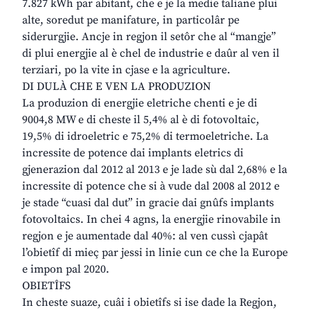
7.827 kWh par abitant, che e je la medie taliane plui
alte, soredut pe manifature, in particolâr pe
siderurgjie. Ancje in regjon il setôr che al “mangje”
di plui energjie al è chel de industrie e daûr al ven il
terziari, po la vite in cjase e la agriculture.
DI DULÀ CHE E VEN LA PRODUZION
La produzion di energjie eletriche chenti e je di
9004,8 MW e di cheste il 5,4% al è di fotovoltaic,
19,5% di idroeletric e 75,2% di termoeletriche. La
incressite de potence dai implants eletrics di
gjenerazion dal 2012 al 2013 e je lade sù dal 2,68% e la
incressite di potence che si à vude dal 2008 al 2012 e
je stade “cuasi dal dut” in gracie dai gnûfs implants
fotovoltaics. In chei 4 agns, la energjie rinovabile in
regjon e je aumentade dal 40%: al ven cussì cjapât
l’obietîf di mieç par jessi in linie cun ce che la Europe
e impon pal 2020.
OBIETÎFS
In cheste suaze, cuâi i obietîfs si ise dade la Regjon,