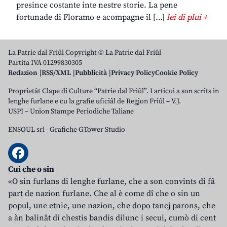
presince costante inte nestre storie. La pene
fortunade di Floramo e acompagne il […]
lei di plui +
La Patrie dal Friûl Copyright © La Patrie dal Friûl
Partita IVA 01299830305
Redazion
RSS/XML
Pubblicità
Privacy Policy
Cookie Policy
Proprietât Clape di Culture “Patrie dal Friûl”. I articui a son scrits in
lenghe furlane e cu la grafie uficiâl de Regjon Friûl – V.J.
USPI – Union Stampe Periodiche Taliane
ENSOUL srl
-
Grafiche GTower Studio
Cui che o sin
«O sin furlans di lenghe furlane, che a son convints di fâ
part de nazion furlane. Che al è come dî che o sin un
popul, une etnie, une nazion, che dopo tancj parons, che
a àn balinât di chestis bandis dilunc i secui, cumò di cent