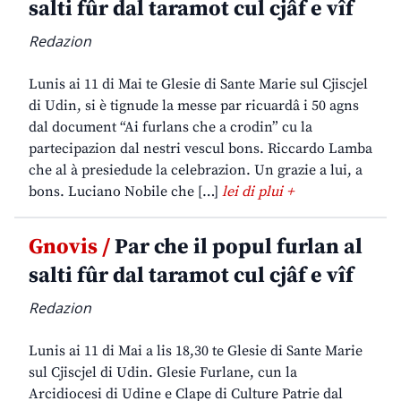
salti fûr dal taramot cul cjâf e vîf
Redazion
Lunis ai 11 di Mai te Glesie di Sante Marie sul Cjiscjel
di Udin, si è tignude la messe par ricuardâ i 50 agns
dal document “Ai furlans che a crodin” cu la
partecipazion dal nestri vescul bons. Riccardo Lamba
che al à presiedude la celebrazion. Un grazie a lui, a
bons. Luciano Nobile che […]
lei di plui +
Gnovis /
Par che il popul furlan al
salti fûr dal taramot cul cjâf e vîf
Redazion
Lunis ai 11 di Mai a lis 18,30 te Glesie di Sante Marie
sul Cjiscjel di Udin. Glesie Furlane, cun la
Arcidiocesi di Udine e Clape di Culture Patrie dal