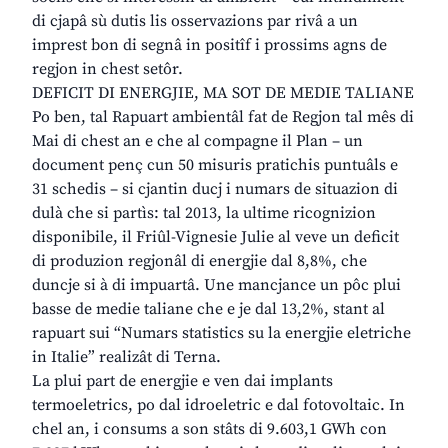
di cjapâ sù dutis lis osservazions par rivâ a un
imprest bon di segnâ in positîf i prossims agns de
regjon in chest setôr.
DEFICIT DI ENERGJIE, MA SOT DE MEDIE TALIANE
Po ben, tal Rapuart ambientâl fat de Regjon tal mês di
Mai di chest an e che al compagne il Plan – un
document penç cun 50 misuris pratichis puntuâls e
31 schedis – si cjantin ducj i numars de situazion di
dulà che si partìs: tal 2013, la ultime ricognizion
disponibile, il Friûl-Vignesie Julie al veve un deficit
di produzion regjonâl di energjie dal 8,8%, che
duncje si à di impuartâ. Une mancjance un pôc plui
basse de medie taliane che e je dal 13,2%, stant al
rapuart sui “Numars statistics su la energjie eletriche
in Italie” realizât di Terna.
La plui part de energjie e ven dai implants
termoeletrics, po dal idroeletric e dal fotovoltaic. In
chel an, i consums a son stâts di 9.603,1 GWh con