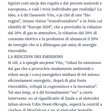
tignint cont ancje des regulis e dai precets nazionâi e
europeans, e cuâi i trois individuâts par realizâju? La
idee, e à dit l’assessôr Vito, e je chê di une “bio
regjon”, intune vision “transfrontaliere” e in linie cui
obietîfs di “Europe 2020”, che a previodin la riduzion
dal 20% di gas te atmosfere, la riduzion dal 20% di
consums eletrics e la produzion di almancul il 20%
de energjie che si à dibisugne par mieç di energjie
rinovabile.
LA RIDUZION DES EMISSIONS
Si vûl, e à spiegât ancjemò Vito, “ridusi lis emissions
dai gas che a provochin mudaments ambientâi e
ridusi ancje i coscj energjetics midiant di trê azions:
eficientament energjetic, doprâ di plui fonts
rinovabilis, svilupâ la cognossince e la inovazion”.
Tal stes timp, si è dit formalmentri “no” a cierts
intervents: no al rigasificatôr di Zaule e al eletrodot
talian-sloven Udin Ovest-Okroglo, superâ la centrâl a
cjarbon di Monfalcon e no al eletrodot Somplât-