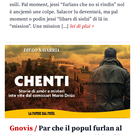
esili. Pal moment, jessi “furlans che no si rindin” nol
è ancjemò une colpe. Salacor lu deventarà, ma pal
moment o podin jessi “libars di sielzi” di lâ in
“mission”. Une mission […]
lei di plui +
Gnovis /
Par che il popul furlan al