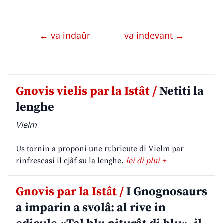
← va indaûr
va indevant →
Gnovis vielis par la Istât /
Netiti la
lenghe
Vielm
Us tornin a proponi une rubricute di Vielm par
rinfrescasi il cjâf su la lenghe.
lei di plui +
Gnovis par la Istât /
I Gnognosaurs
a imparin a svolâ: al rive in