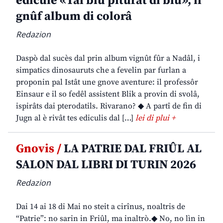
edicule «Tal blu piturât di blu», il
gnûf album di colorâ
Redazion
Daspò dal sucès dal prin album vignût fûr a Nadâl, i
simpatics dinosauruts che a fevelin par furlan a
proponin pal Istât une gnove aventure: il professôr
Einsaur e il so fedêl assistent Blik a provin di svolâ,
ispirâts dai pterodatils. Rivarano? ◆ A partî de fin di
Jugn al è rivât tes ediculis dal […]
lei di plui +
Gnovis /
LA PATRIE DAL FRIÛL AL
SALON DAL LIBRI DI TURIN 2026
Redazion
Dai 14 ai 18 di Mai no steit a cirînus, noaltris de
“Patrie”: no sarin in Friûl, ma inaltrò.◆ No, no lìn in