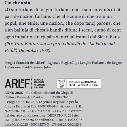
Cui che o sin
«O sin furlans di lenghe furlane, che a son convints di fâ
part de nazion furlane. Che al è come dî che o sin un
popul, une etnie, une nazion, che dopo tancj parons, che
a àn balinât di chestis bandis dilunc i secui, cumò di cent
agns indaûr o sin cjapâts dentri tal tramai dal Stât talian».
(Pre Toni Beline, sul so prin editoriâl de “La Patrie dal
Friûl”, Dicembar 1978)
Progjet finanziât de ARLeF - Agjenzie Regjonâl pe Lenghe Furlane e de Regjon
Autonome Friûl-Vignesie Julie
ANNO 2025
– Contributi ricevuti da Clape di
Culture Patrie dal Friûl – c.f. 01299830305
– erogante: A.R.L.E.F. (Agenzia Regionale per la
Lingua Friulana) C.F. 94094780304 • rif. norm. L.R.
N.29/2007 ART.23 c.2 bis e ART.24 c.7 e 10 • estremi
del decreto di concessione: DECRETO N. 261 del
25/10/2022 importo contributo € 3.500,00 (saldo) in
data 06/11/2025 • DECRETO N. 173 del 27/06/2025 €