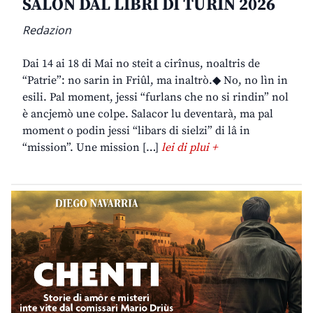
SALON DAL LIBRI DI TURIN 2026
Redazion
Dai 14 ai 18 di Mai no steit a cirînus, noaltris de
“Patrie”: no sarin in Friûl, ma inaltrò.◆ No, no lìn in
esili. Pal moment, jessi “furlans che no si rindin” nol
è ancjemò une colpe. Salacor lu deventarà, ma pal
moment o podin jessi “libars di sielzi” di lâ in
“mission”. Une mission […]
lei di plui +