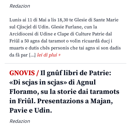
Redazion
Lunis ai 11 di Mai a lis 18,30 te Glesie di Sante Marie
sul Cjiscjel di Udin. Glesie Furlane, cun la
Arcidiocesi di Udine e Clape di Culture Patrie dal
Friûl a 50 agns dal taramot o volìn ricuardâ ducj i
muarts e dutis chês personis che tai agns si son dadis
da fâ par […]
lei di plui +
GNOVIS /
Il gnûf libri de Patrie:
«Di scjas in scjas» di Agnul
Floramo, su la storie dai taramots
in Friûl. Presentazions a Majan,
Pavie e Udin.
Redazion