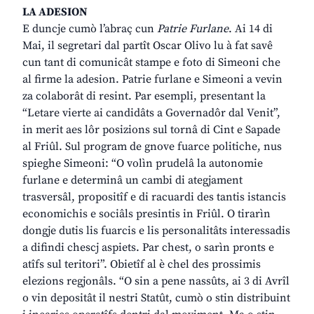
LA ADESION
E duncje cumò l’abraç cun
Patrie Furlane
. Ai 14 di
Mai, il segretari dal partît Oscar Olivo lu à fat savê
cun tant di comunicât stampe e foto di Simeoni che
al firme la adesion. Patrie furlane e Simeoni a vevin
za colaborât di resint. Par esempli, presentant la
“Letare vierte ai candidâts a Governadôr dal Venit”,
in merit aes lôr posizions sul tornâ di Cint e Sapade
al Friûl. Sul program de gnove fuarce politiche, nus
spieghe Simeoni: “O volìn prudelâ la autonomie
furlane e determinâ un cambi di ategjament
trasversâl, propositîf e di racuardi des tantis istancis
economichis e sociâls presintis in Friûl. O tirarìn
dongje dutis lis fuarcis e lis personalitâts interessadis
a difindi chescj aspiets. Par chest, o sarìn pronts e
atîfs sul teritori”. Obietîf al è chel des prossimis
elezions regjonâls. “O sin a pene nassûts, ai 3 di Avrîl
o vin depositât il nestri Statût, cumò o stin distribuint