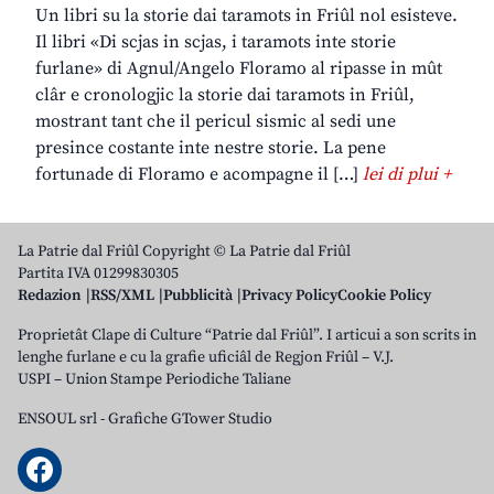
Un libri su la storie dai taramots in Friûl nol esisteve.
Il libri «Di scjas in scjas, i taramots inte storie
furlane» di Agnul/Angelo Floramo al ripasse in mût
clâr e cronologjic la storie dai taramots in Friûl,
mostrant tant che il pericul sismic al sedi une
presince costante inte nestre storie. La pene
fortunade di Floramo e acompagne il […]
lei di plui +
La Patrie dal Friûl Copyright © La Patrie dal Friûl
Partita IVA 01299830305
Redazion
RSS/XML
Pubblicità
Privacy Policy
Cookie Policy
Proprietât Clape di Culture “Patrie dal Friûl”. I articui a son scrits in
lenghe furlane e cu la grafie uficiâl de Regjon Friûl – V.J.
USPI – Union Stampe Periodiche Taliane
ENSOUL srl
-
Grafiche GTower Studio