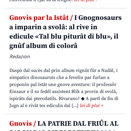
Gnovis par la Istât /
I Gnognosaurs
a imparin a svolâ: al rive in
edicule «Tal blu piturât di blu», il
gnûf album di colorâ
Redazion
Daspò dal sucès dal prin album vignût fûr a Nadâl, i
simpatics dinosauruts che a fevelin par furlan a
proponin pal Istât une gnove aventure: il professôr
Einsaur e il so fedêl assistent Blik a provin di svolâ,
ispirâts dai pterodatils. Rivarano? ◆ A partî de fin di
Jugn al è rivât tes ediculis dal […]
lei di plui +
Gnovis /
LA PATRIE DAL FRIÛL AL