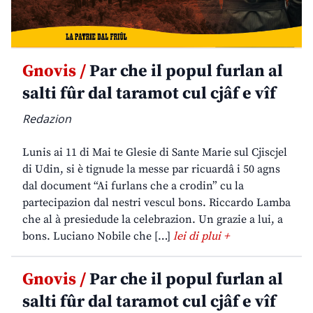
Gnovis /
Par che il popul furlan al
salti fûr dal taramot cul cjâf e vîf
Redazion
Lunis ai 11 di Mai te Glesie di Sante Marie sul Cjiscjel
di Udin, si è tignude la messe par ricuardâ i 50 agns
dal document “Ai furlans che a crodin” cu la
partecipazion dal nestri vescul bons. Riccardo Lamba
che al à presiedude la celebrazion. Un grazie a lui, a
bons. Luciano Nobile che […]
lei di plui +
Gnovis /
Par che il popul furlan al
salti fûr dal taramot cul cjâf e vîf