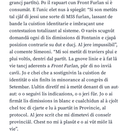
grancj partîts). Po il rapuart cun Front Furlan si è
consumât. E l’unic elet nus à spiegât: “Si son metûts
tal cjâf di jessi une sorte di M5S furlan, lassant de
bande la cuistion identitarie e imbraçant une
contestazion totalizant al sisteme. O varès scugnût
domandâ ogni dì lis dimissions di Fontanin e cjapâ
posizion contrarie su dut e ducj. Al jere impussibil”,
al comente Simeoni. “Mi soi metût di traviers plui e
plui voltis, dentri dal partît. La gnove linie e à fat lâ
vie tancj aderents a
Front Furlan
, pûr di no inviâ
cavîi. Jo e chei che a sostignivin la cuistion de
identitât o sin finîts in minorance al congrès di
Setembar. L’ultin diretîf mi à metût denant di un aut-
aut: o o seguivi lis indicazions, o o jeri fûr. Jo o ai
firmât lis dimissions in blanc e cualchidun al à cjolt
chel toc di cjarte e lu à puartât in Provincie, al
protocol. Al jere scrit che mi dimetevi di conseîr
provinciâl. Chest no mi à plasût e o ai vût miôr lâ
vie”.