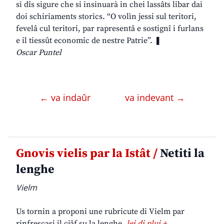
si dîs sigure che si insinuarà in chei lassâts libar dai
doi schiriaments storics. “O volìn jessi sul teritori,
fevelâ cul teritori, par rapresentâ e sostignî i furlans
e il tiessût economic de nestre Patrie”. ❚
Oscar Puntel
← va indaûr
va indevant →
Gnovis vielis par la Istât /
Netiti la
lenghe
Vielm
Us tornin a proponi une rubricute di Vielm par
rinfrescasi il cjâf su la lenghe.
lei di plui +