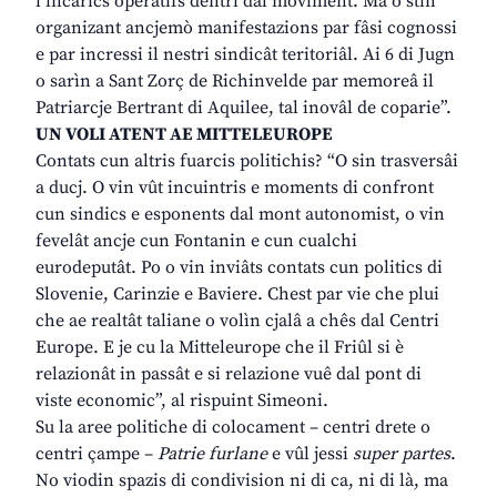
i incarics operatîfs dentri dal moviment. Ma o stin
organizant ancjemò manifestazions par fâsi cognossi
e par incressi il nestri sindicât teritoriâl. Ai 6 di Jugn
o sarìn a Sant Zorç de Richinvelde par memoreâ il
Patriarcje Bertrant di Aquilee, tal inovâl de coparie”.
UN VOLI ATENT AE MITTELEUROPE
Contats cun altris fuarcis politichis? “O sin trasversâi
a ducj. O vin vût incuintris e moments di confront
cun sindics e esponents dal mont autonomist, o vin
fevelât ancje cun Fontanin e cun cualchi
eurodeputât. Po o vin inviâts contats cun politics di
Slovenie, Carinzie e Baviere. Chest par vie che plui
che ae realtât taliane o volìn cjalâ a chês dal Centri
Europe. E je cu la Mitteleurope che il Friûl si è
relazionât in passât e si relazione vuê dal pont di
viste economic”, al rispuint Simeoni.
Su la aree politiche di colocament – centri drete o
centri çampe –
Patrie furlane
e vûl jessi
super partes
.
No viodin spazis di condivision ni di ca, ni di là, ma