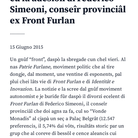
Simeoni, conseîr provinciâl
ex Front Furlan
............
15 Giugno 2015
Un gnûf “front”, daspò la sbregade cun chel vieri. Al
nas
Patrie Furlane
, moviment politic che al tire
dongje, dal moment, une ventine di esponents, pal
plui chei lâts vie di
Front Furlan
e di
Identitât e
Inovazion
. La notizie e la scree dal gnûf moviment
autonomist e je buride fûr daspò il divorzi ecelent di
Front Furlan
di Federico Simeoni, il conseîr
provinciâl che doi agns za fa, cul so “Vonde
Monadis” al cjapà un seç a Palaç Belgrât (12.547
preferencis, il 5,74% dai vôts, risultâts storic par un
grup che al coreve di bessôl e cence aleancis cui