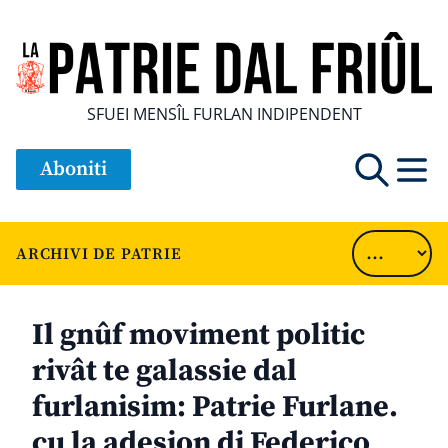
SFUEI MENSÎL FURLAN INDIPENDENT
Aboniti
ARCHIVI DE PATRIE
Il gnûf moviment politic
rivât te galassie dal
furlanisim: Patrie Furlane.
cu la adesion di Federico