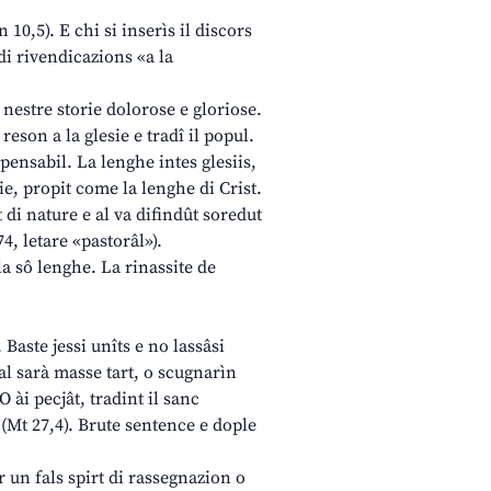
10,5). E chi si inserìs il discors
 di rivendicazions «a la
nestre storie dolorose e gloriose.
reson a la glesie e tradî il popul.
spensabil. La lenghe intes glesiis,
die, propit come la lenghe di Crist.
t di nature e al va difindût soredut
74, letare «pastorâl»).
 la sô lenghe. La rinassite de
 Baste jessi unîts e no lassâsi
 al sarà masse tart, o scugnarìn
O ài pecjât, tradint il sanc
 (Mt 27,4). Brute sentence e dople
r un fals spirt di rassegnazion o