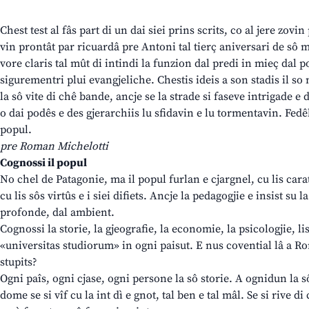
Chest test al fâs part di un dai siei prins scrits, co al jere zovin
vin prontât par ricuardâ pre Antoni tal tierç aniversari de sô m
vore claris tal mût di intindi la funzion dal predi in mieç dal 
sigurementri plui evangjeliche. Chestis ideis a son stadis il so
la sô vite di chê bande, ancje se la strade si faseve intrigade e 
o dai podês e des gjerarchiis lu sfidavin e lu tormentavin. Fedêl 
popul.
pre Roman Michelotti
Cognossi il popul
No chel de Patagonie, ma il popul furlan e cjargnel, cu lis carat
cu lis sôs virtûs e i siei difiets. Ancje la pedagogjie e insist su 
profonde, dal ambient.
Cognossi la storie, la gjeografie, la economie, la psicologjie, l
«universitas studiorum» in ogni paisut. E nus covential lâ a R
stupits?
Ogni paîs, ogni cjase, ogni persone la sô storie. A ognidun la s
dome se si vîf cu la int dì e gnot, tal ben e tal mâl. Se si rive d