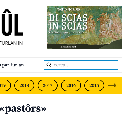
RLAN INDIPENDENT • INDEPENDENT FRIULIAN MONTHLY • N
Cerca:
 par furlan
019
2018
2017
2016
2015
2014
 «pastôrs»