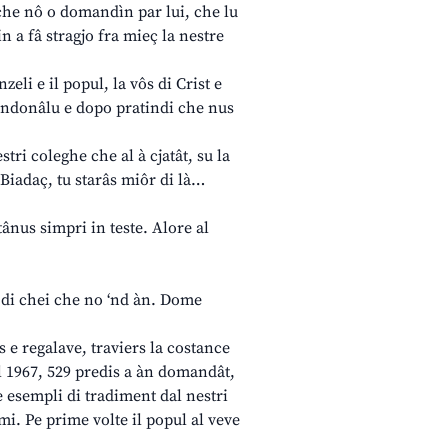
e che nô o domandìn par lui, che lu
n a fâ stragjo fra mieç la nestre
nzeli e il popul, la vôs di Crist e
bandonâlu e dopo pratindi che nus
stri coleghe che al à cjatât, su la
 «Biadaç, tu starâs miôr di là…
atânus simpri in teste. Alore al
ce di chei che no ‘nd àn. Dome
s e regalave, traviers la costance
al 1967, 529 predis a àn domandât,
e esempli di tradiment dal nestri
omi. Pe prime volte il popul al veve