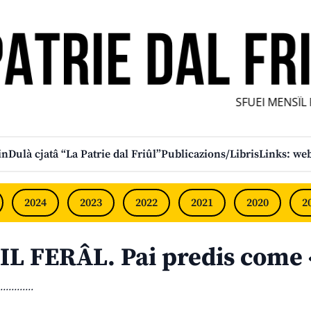
SFUEI MENSÎL FU
in
Dulà cjatâ “La Patrie dal Friûl”
Publicazions/Libris
Links: web
2024
2023
2022
2021
2020
2
IL FERÂL. Pai predis come
............