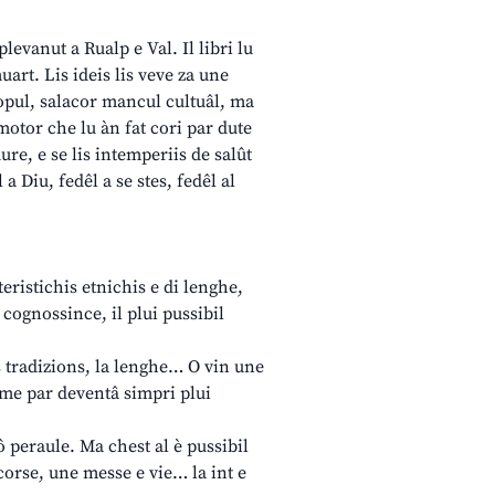
 plevanut a Rualp e Val. Il libri lu
uart. Lis ideis lis veve za une
popul, salacor mancul cultuâl, ma
 motor che lu àn fat cori par dute
dure, e se lis intemperiis de salût
a Diu, fedêl a se stes, fedêl al
eristichis etnichis e di lenghe,
la cognossince, il plui pussibil
is tradizions, la lenghe… O vin une
ome par deventâ simpri plui
ô peraule. Ma chest al è pussibil
i corse, une messe e vie… la int e