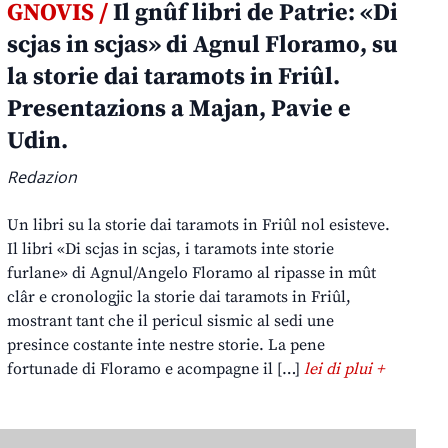
GNOVIS /
Il gnûf libri de Patrie: «Di
scjas in scjas» di Agnul Floramo, su
la storie dai taramots in Friûl.
Presentazions a Majan, Pavie e
Udin.
Redazion
Un libri su la storie dai taramots in Friûl nol esisteve.
Il libri «Di scjas in scjas, i taramots inte storie
furlane» di Agnul/Angelo Floramo al ripasse in mût
clâr e cronologjic la storie dai taramots in Friûl,
mostrant tant che il pericul sismic al sedi une
presince costante inte nestre storie. La pene
fortunade di Floramo e acompagne il […]
lei di plui +