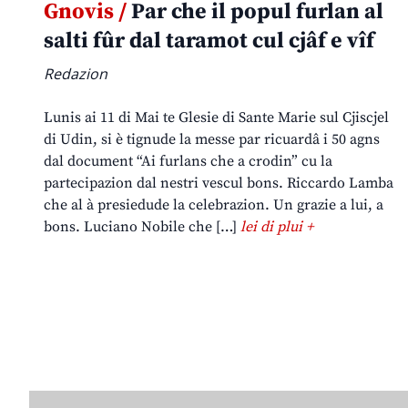
Gnovis /
Par che il popul furlan al
salti fûr dal taramot cul cjâf e vîf
Redazion
Lunis ai 11 di Mai te Glesie di Sante Marie sul Cjiscjel
di Udin, si è tignude la messe par ricuardâ i 50 agns
dal document “Ai furlans che a crodin” cu la
partecipazion dal nestri vescul bons. Riccardo Lamba
che al à presiedude la celebrazion. Un grazie a lui, a
bons. Luciano Nobile che […]
lei di plui +