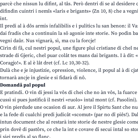
parcè che nissun lu difint, al tâs. Però dentri di se al desider
difindìn cuintri i nemîs «laris e brigants» (Zn 10, 8) che a vegni
int.
Il predi al à dôs armis infalibilis e i pulitics lu san benon: il Va
dai fradis che a continuin la sô agonie inte storie. No podìn 
vegni daûr. Nus vignarà, sì, ma cu la forcje!
Cirìn di fâ, cul nestri popul, une figure plui cristiane di chel ne
strade di Gjeric, chel puar colât tes mans dai brigants. I à dit:
Coragjo!». E al è lât dret (cf. Lc 10,30-32).
Dulà che e je injustizie, opression, violence, il popul al à di cj
tornarà ancje in glesie e si fidarà di nô.
Domandâ pal popul
E pratindi. O vin di jessi la vôs di chei che no àn vôs, la fuar
cussì si pues justificâ il nestri «ruolo» intal mont (cf. Pasolini).
O vin pierdude une ocasion di aur. Al jere il Spirtu Sant che nu
e la fede di cualchi predi judicât «scomut» (par no dî piês!). D
intun document che al restarà inte storie de nestre glesie com
prin dovê di pastôrs, ce che la int e covave di secui intal so st
i siei predis al so flanc.