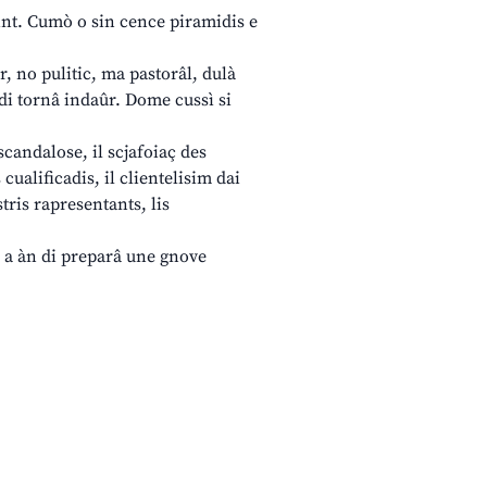
a int. Cumò o sin cence piramidis e
, no pulitic, ma pastorâl, dulà
t di tornâ indaûr. Dome cussì si
scandalose, il scjafoiaç des
 cualificadis, il clientelisim dai
tris rapresentants, lis
i, a àn di preparâ une gnove