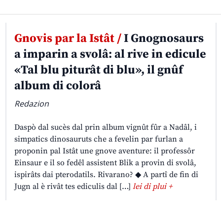
Gnovis par la Istât /
I Gnognosaurs
a imparin a svolâ: al rive in edicule
«Tal blu piturât di blu», il gnûf
album di colorâ
Redazion
Daspò dal sucès dal prin album vignût fûr a Nadâl, i
simpatics dinosauruts che a fevelin par furlan a
proponin pal Istât une gnove aventure: il professôr
Einsaur e il so fedêl assistent Blik a provin di svolâ,
ispirâts dai pterodatils. Rivarano? ◆ A partî de fin di
Jugn al è rivât tes ediculis dal […]
lei di plui +