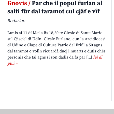
Gnovis /
Par che il popul furlan al
salti fûr dal taramot cul cjâf e vîf
Redazion
Lunis ai 11 di Mai a lis 18,30 te Glesie di Sante Marie
sul Cjiscjel di Udin. Glesie Furlane, cun la Arcidiocesi
di Udine e Clape di Culture Patrie dal Friûl a 50 agns
dal taramot o volìn ricuardâ ducj i muarts e dutis chês
personis che tai agns si son dadis da fâ par […]
lei di
plui +