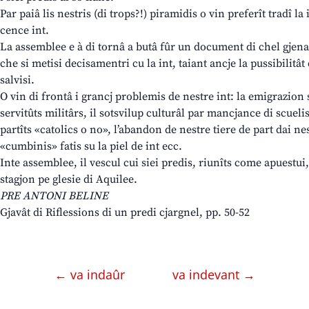
Par paiâ lis nestris (di trops?!) piramidis o vin preferît tradî l
cence int.
La assemblee e à di tornâ a butâ fûr un document di chel gjenar
che si metisi decisamentri cu la int, taiant ancje la pussibilitâ
salvisi.
O vin di frontâ i grancj problemis de nestre int: la emigrazion 
servitûts militârs, il sotsvilup culturâl par mancjance di scuelis
partîts «catolics o no», l’abandon de nestre tiere de part dai nes
«cumbinis» fatis su la piel de int ecc.
Inte assemblee, il vescul cui siei predis, riunîts come apuestu
stagjon pe glesie di Aquilee.
PRE ANTONI BELINE
Gjavât di Riflessions di un predi cjargnel, pp. 50-52
← va indaûr
va indevant →