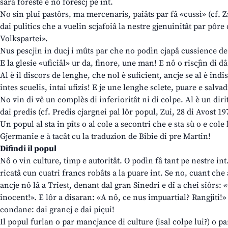
sarà foreste e nô forescj pe int.
No sin plui pastôrs, ma mercenaris, paiâts par fâ «cussì» (cf. Zn 
dai pulitics che a vuelin scjafoiâ la nestre gjenuinitât par pôre
Volkspartei».
Nus pescjin in ducj i mûts par che no podìn cjapâ cussience de 
E la glesie «uficiâl» ur da, finore, une man! E nô o riscjìn di dâ 
Al è il discors de lenghe, che nol è suficient, ancje se al è indi
intes scuelis, intai ufizis! E je une lenghe sclete, puare e salva
No vin di vê un complès di inferioritât ni di colpe. Al è un diri
dai predis (cf. Predis cjargnei pal lôr popul, Zui, 28 di Avost 19
Un popul al sta in pîts o al cole a secontri che e sta sù o e cole
Gjermanie e à tacât cu la traduzion de Bibie di pre Martin!
Difindi il popul
Nô o vin culture, timp e autoritât. O podìn fâ tant pe nestre int.
ricatâ cun cuatri francs robâts a la puare int. Se no, cuant che
ancje nô lâ a Triest, denant dal gran Sinedri e dî a chei siôrs: «
inocent!». E lôr a disaran: «A nô, ce nus impuartial? Rangjiti!»
condane: dai grancj e dai piçui!
Il popul furlan o par mancjance di culture (isal colpe lui?) o pa