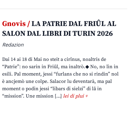
Gnovis /
LA PATRIE DAL FRIÛL AL
SALON DAL LIBRI DI TURIN 2026
Redazion
Dai 14 ai 18 di Mai no steit a cirînus, noaltris de
“Patrie”: no sarin in Friûl, ma inaltrò.◆ No, no lìn in
esili. Pal moment, jessi “furlans che no si rindin” nol
è ancjemò une colpe. Salacor lu deventarà, ma pal
moment o podin jessi “libars di sielzi” di lâ in
“mission”. Une mission […]
lei di plui +