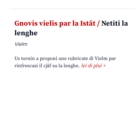
Gnovis vielis par la Istât /
Netiti la
lenghe
Vielm
Us tornin a proponi une rubricute di Vielm par
rinfrescasi il cjâf su la lenghe.
lei di plui +