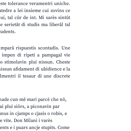
ste tolerance veramentri uniche.
tedre a lei insieme cui zovins ce
ui, tal cûr de int. Mi sarès sintût
 serietât di studis ma liberâl tal
tudents.
imparâ rispuestis scontadis. Une
s, impen di ripeti a pampagal vie
no stimolavin plui nissun. Cheste
nissun afidament di ubidience e la
almentri il tesaur di une discrete
agnade cun mê mari parcè che nô,
dai plui siôrs, a piconavin par
nus in cjamps o cjasis o robis, e
e vite. Don Milani i varès
jents e i puars ancje stupits. Come