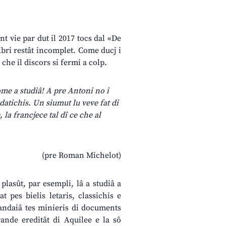
t vie par dut il 2017 tocs dal «De
libri restât incomplet. Come ducj i
s che il discors si fermi a colp.
ome a studiâ! A pre Antoni no i
idatichis. Un siumut lu veve fat di
 la francjece tal dî ce che al
(pre Roman Michelot)
 plasût, par esempli, lâ a studiâ a
 pes bielis letaris, classichis e
candaiâ tes minieris di documents
rande ereditât di Aquilee e la sô