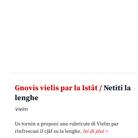
Gnovis vielis par la Istât /
Netiti la
lenghe
Vielm
Us tornin a proponi une rubricute di Vielm par
rinfrescasi il cjâf su la lenghe.
lei di plui +