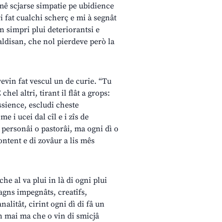
 mê scjarse simpatie pe ubidience
i fat cualchi scherç e mi à segnât
n simpri plui deteriorantsi e
ldisan, che nol pierdeve però la
vevin fat vescul un de curie. “Tu
hel altri, tirant il flât a grops:
ssience, escludi cheste
me i ucei dal cîl e i zîs de
personâi o pastorâi, ma ogni dì o
content e di zovâur a lis mês
he al va plui in là di ogni plui
 agns impegnâts, creatîfs,
alitât, cirint ogni dì di fâ un
n mai ma che o vin di smicjâ