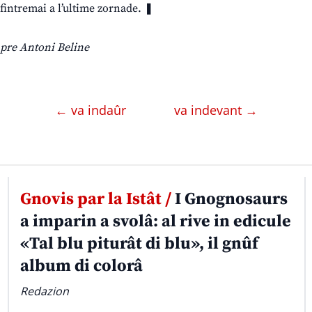
fintremai a l’ultime zornade. ❚
pre Antoni Beline
← va indaûr
va indevant →
Gnovis par la Istât /
I Gnognosaurs
a imparin a svolâ: al rive in edicule
«Tal blu piturât di blu», il gnûf
album di colorâ
Redazion