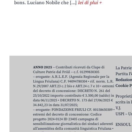
bons. Luciano Nobile che […]
lei di plui +
ANNO 2025
– Contributi ricevuti da Clape di
La Patrie
Culture Patrie dal Friûl – c.f. 01299830305
Partita 
– erogante: A.R.L.E.F. (Agenzia Regionale per la
Redazio
Lingua Friulana) C.F. 94094780304 • rif. norm. L.R.
Cookie P
N.29/2007 ART.23 c.2 bis e ART.24 c.7 e 10 • estremi
del decreto di concessione: DECRETO N. 261 del
25/10/2022 importo contributo € 3.500,00 (saldo) in
Proprietâ
data 06/11/2025 • DECRETO N. 173 del 27/06/2025 €
scrits in
34.842,23 in data 31/07/2025;
V.J.
– erogante: FONDAZIONE FRIULI CF. 00158650309 •
USPI – U
estremi del decreto di concessione: Codice
progetto 2024-0124 ID 23405 campagna di
sensibilizzazione giornalistica dei sindaci aderenti
ENSOUL 
all’assemblea della comunità linguistica Friulana •