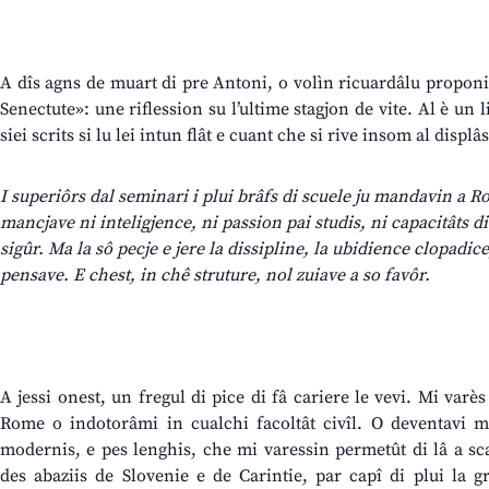
A dîs agns de muart di pre Antoni, o volìn ricuardâlu proponin
Senectute»: une riflession su l’ultime stagjon de vite. Al è un 
siei scrits si lu lei intun flât e cuant che si rive insom al displâ
I superiôrs dal seminari i plui brâfs di scuele ju mandavin a R
mancjave ni inteligjence, ni passion pai studis, ni capacitâts d
sigûr. Ma la sô pecje e jere la dissipline, la ubidience clopadice,
pensave. E chest, in chê struture, nol zuiave a so favôr.
A jessi onest, un fregul di pice di fâ cariere le vevi. Mi varès
Rome o indotorâmi in cualchi facoltât civîl. O deventavi mat
modernis, e pes lenghis, che mi varessin permetût di lâ a s
des abaziis de Slovenie e de Carintie, par capî di plui la g