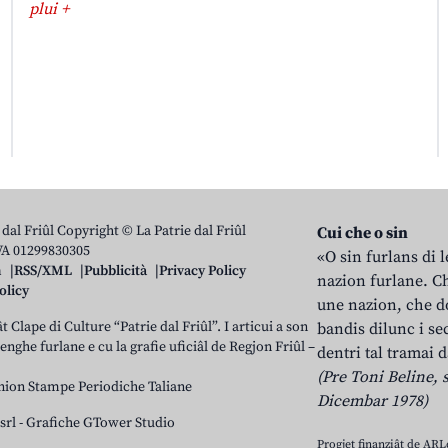
plui +
 dal Friûl Copyright © La Patrie dal Friûl
Cui che o sin
IVA 01299830305
«O sin furlans di 
n
RSS/XML
Pubblicità
Privacy Policy
nazion furlane. Ch
olicy
une nazion, che do
t Clape di Culture “Patrie dal Friûl”. I articui a son
bandis dilunc i se
 lenghe furlane e cu la grafie uficiâl de Regjon Friûl –
dentri tal tramai d
(Pre Toni Beline, s
nion Stampe Periodiche Taliane
Dicembar 1978)
srl
-
Grafiche GTower Studio
Progjet finanziât de AR