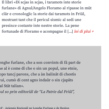
Il libri «Di scjas in scjas, i taramots inte storie
furlane» di Agnul/Angelo Floramo al ripasse in mût
clâr e cronologjic la storie dai taramots in Friûl,
mostrant tant che il pericul sismic al sedi une
presince costante inte nestre storie. La pene
fortunade di Floramo e acompagne il […]
lei di plui +
lenghe furlane, che a son convints di fâ part de
e al è come dî che o sin un popul, une etnie,
po tancj parons, che a àn balinât di chestis
cui, cumò di cent agns indaûr o sin cjapâts
al Stât talian».
ul so prin editoriâl de “La Patrie dal Friûl”,
LeF - Agjenzie Regjonâl pe Lenghe Furlane e de Regjon