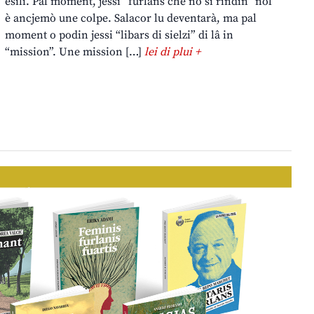
esili. Pal moment, jessi “furlans che no si rindin” nol
è ancjemò une colpe. Salacor lu deventarà, ma pal
moment o podin jessi “libars di sielzi” di lâ in
“mission”. Une mission […]
lei di plui +