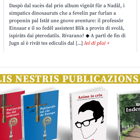
Daspò dal sucès dal prin album vignût fûr a Nadâl, i
simpatics dinosauruts che a fevelin par furlan a
proponin pal Istât une gnove aventure: il professôr
Einsaur e il so fedêl assistent Blik a provin di svolâ,
ispirâts dai pterodatils. Rivarano? ◆ A partî de fin di
Jugn al è rivât tes ediculis dal […]
lei di plui +