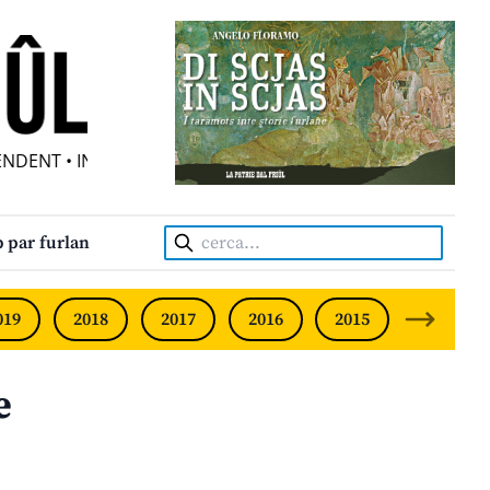
ENT • INDEPENDENT FRIULIAN MONTHLY • NEODVISNI FUR
Cerca:
 par furlan
019
2018
2017
2016
2015
2014
e