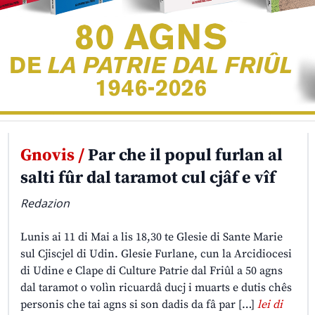
Gnovis /
Par che il popul furlan al
salti fûr dal taramot cul cjâf e vîf
Redazion
Lunis ai 11 di Mai a lis 18,30 te Glesie di Sante Marie
sul Cjiscjel di Udin. Glesie Furlane, cun la Arcidiocesi
di Udine e Clape di Culture Patrie dal Friûl a 50 agns
dal taramot o volìn ricuardâ ducj i muarts e dutis chês
personis che tai agns si son dadis da fâ par […]
lei di