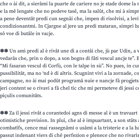
che o ài dit, a sierâmi la puarte de cariere no je stade dome la
e la mê lengate che no podeve tasê, ma la salût, che mi à simpr
a pene deventât predi cun segnâi che, impen di risolvisi, a levi
condizionantmi. In Cjargne al jere un predi mataran, simpri ba
sô voe di butâle in vacje.
✽✽ Un amì predi al è rivât une dì a contâi che, jù par Udin, a 
vedarâs che, prin o dopo, a son bogns di fâti vescul ancje te”. E c
“Mi fasaran vescul di Corfù, con le talpe in sù”. No pues, in cu
pussibilitât, ma no ‘nd è di altris. Scugnint vivi a la zornade, co
campagne, no ài mai podût programâ nuie e nancje fâ progjets 
jeri content se o rivavi a fâ chel tic che mi permeteve di jessi 
piçulis comunitâts.
✽✽ Za il jessi rivât a corantedoi agns di messe al è un travuart c
otimistiche prevision. In plui, che al è impuartant, a son stâts
combatîfs, cence mai rassegnâmi o usâmi a la tristerie e a la ban
passut indenant viers di chê perfezion e plenece che no rivarì