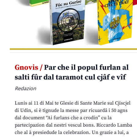
Gnovis /
Par che il popul furlan al
salti fûr dal taramot cul cjâf e vîf
Redazion
Lunis ai 11 di Mai te Glesie di Sante Marie sul Cjiscjel
di Udin, si è tignude la messe par ricuardâ i 50 agns
dal document “Ai furlans che a crodin” cu la
partecipazion dal nestri vescul bons. Riccardo Lamba
che al à presiedude la celebrazion. Un grazie a lui, a