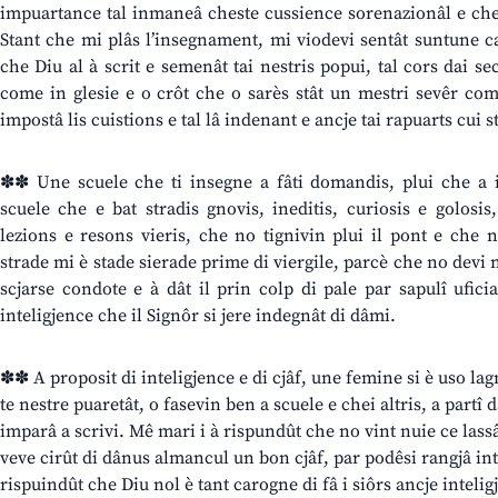
impuartance tal inmaneâ cheste cussience sorenazionâl e che
Stant che mi plâs l’insegnament, mi viodevi sentât suntune ca
che Diu al à scrit e semenât tai nestris popui, tal cors dai sec
come in glesie e o crôt che o sarès stât un mestri sevêr come
impostâ lis cuistions e tal lâ indenant e ancje tai rapuarts cui s
✽✽ Une scuele che ti insegne a fâti domandis, plui che a 
scuele che e bat stradis gnovis, ineditis, curiosis e golosi
lezions e resons vieris, che no tignivin plui il pont e che 
strade mi è stade sierade prime di viergile, parcè che no devi 
scjarse condote e à dât il prin colp di pale par sapulî ufici
inteligjence che il Signôr si jere indegnât di dâmi.
✽✽ A proposit di inteligjence e di cjâf, une femine si è uso l
te nestre puaretât, o fasevin ben a scuele e chei altris, a partî 
imparâ a scrivi. Mê mari i à rispundût che no vint nuie ce lassâ
veve cirût di dânus almancul un bon cjâf, par podêsi rangjâ int
rispuindût che Diu nol è tant carogne di fâ i siôrs ancje intelig