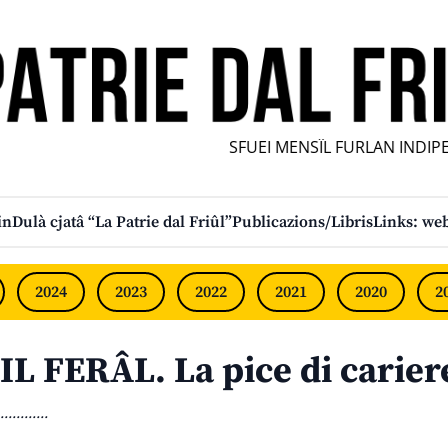
SFUEI MENSÎL FURLAN INDIPEND
in
Dulà cjatâ “La Patrie dal Friûl”
Publicazions/Libris
Links: web
2024
2023
2022
2021
2020
2
IL FERÂL. La pice di carier
............