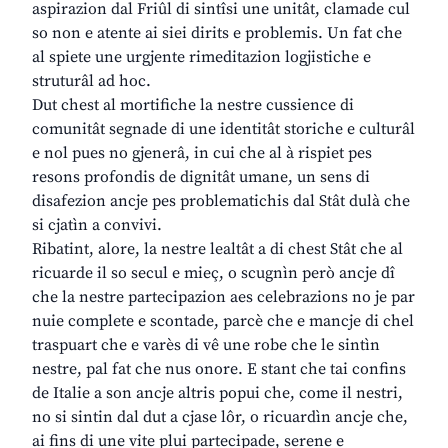
aspirazion dal Friûl di sintîsi une unitât, clamade cul
so non e atente ai siei dirits e problemis. Un fat che
al spiete une urgjente rimeditazion logjistiche e
struturâl ad hoc.
Dut chest al mortifiche la nestre cussience di
comunitât segnade di une identitât storiche e culturâl
e nol pues no gjenerâ, in cui che al à rispiet pes
resons profondis de dignitât umane, un sens di
disafezion ancje pes problematichis dal Stât dulà che
si cjatìn a convivi.
Ribatint, alore, la nestre lealtât a di chest Stât che al
ricuarde il so secul e mieç, o scugnìn però ancje dî
che la nestre partecipazion aes celebrazions no je par
nuie complete e scontade, parcè che e mancje di chel
traspuart che e varès di vê une robe che le sintìn
nestre, pal fat che nus onore. E stant che tai confins
de Italie a son ancje altris popui che, come il nestri,
no si sintin dal dut a cjase lôr, o ricuardìn ancje che,
ai fins di une vite plui partecipade, serene e