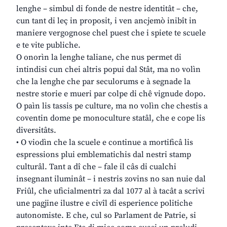
lenghe – simbul di fonde de nestre identitât – che,
cun tant di leç in proposit, i ven ancjemò inibît in
maniere vergognose chel puest che i spiete te scuele
e te vite publiche.
O onorìn la lenghe taliane, che nus permet di
intindisi cun chei altris popui dal Stât, ma no volìn
che la lenghe che par seculorums e à segnade la
nestre storie e mueri par colpe di chê vignude dopo.
O paìn lis tassis pe culture, ma no volìn che chestis a
coventin dome pe monoculture statâl, che e cope lis
diversitâts.
• O viodìn che la scuele e continue a mortificâ lis
espressions plui emblematichis dal nestri stamp
culturâl. Tant a dî che – fale il câs di cualchi
insegnant iluminât – i nestris zovins no san nuie dal
Friûl, che uficialmentri za dal 1077 al à tacât a scrivi
une pagjine ilustre e civîl di esperience politiche
autonomiste. E che, cul so Parlament de Patrie, si