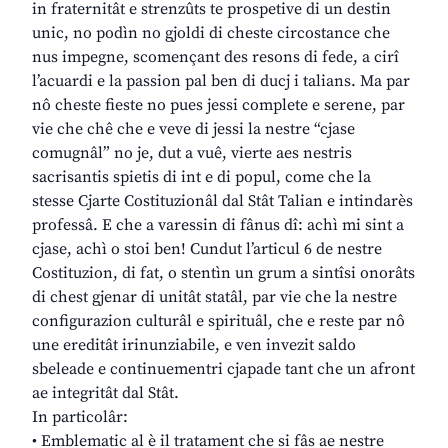
in fraternitât e strenzûts te prospetive di un destin
unic, no podìn no gjoldi di cheste circostance che
nus impegne, scomençant des resons di fede, a cirî
l’acuardi e la passion pal ben di ducj i talians. Ma par
nô cheste fieste no pues jessi complete e serene, par
vie che chê che e veve di jessi la nestre “cjase
comugnâl” no je, dut a vuê, vierte aes nestris
sacrisantis spietis di int e di popul, come che la
stesse Cjarte Costituzionâl dal Stât Talian e intindarès
professâ. E che a varessin di fânus dî: achì mi sint a
cjase, achì o stoi ben! Cundut l’articul 6 de nestre
Costituzion, di fat, o stentìn un grum a sintîsi onorâts
di chest gjenar di unitât statâl, par vie che la nestre
configurazion culturâl e spirituâl, che e reste par nô
une ereditât irinunziabile, e ven invezit saldo
sbeleade e continuementri cjapade tant che un afront
ae integritât dal Stât.
In particolâr:
• Emblematic al è il tratament che si fâs ae nestre