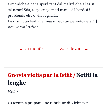
armoniche e par superâ tant dal malstâ che al esist
tal nestri Stât, tocje ancje meti man a disberdeâ i
problemis che o vin segnalât.
Lu disìn cun lealtât e, massime, cun perentorietât! ❚
pre Antoni Beline
← va indaûr
va indevant →
Gnovis vielis par la Istât /
Netiti la
lenghe
Vielm
Us tornin a proponi une rubricute di Vielm par