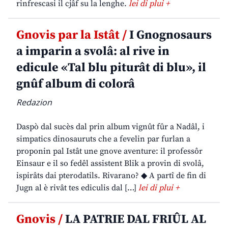
rinfrescasi il cjâf su la lenghe.
lei di plui +
Gnovis par la Istât /
I Gnognosaurs
a imparin a svolâ: al rive in
edicule «Tal blu piturât di blu», il
gnûf album di colorâ
Redazion
Daspò dal sucès dal prin album vignût fûr a Nadâl, i
simpatics dinosauruts che a fevelin par furlan a
proponin pal Istât une gnove aventure: il professôr
Einsaur e il so fedêl assistent Blik a provin di svolâ,
ispirâts dai pterodatils. Rivarano? ◆ A partî de fin di
Jugn al è rivât tes ediculis dal […]
lei di plui +
Gnovis /
LA PATRIE DAL FRIÛL AL