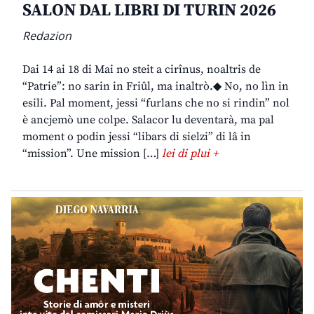
SALON DAL LIBRI DI TURIN 2026
Redazion
Dai 14 ai 18 di Mai no steit a cirînus, noaltris de
“Patrie”: no sarin in Friûl, ma inaltrò.◆ No, no lìn in
esili. Pal moment, jessi “furlans che no si rindin” nol
è ancjemò une colpe. Salacor lu deventarà, ma pal
moment o podin jessi “libars di sielzi” di lâ in
“mission”. Une mission […]
lei di plui +