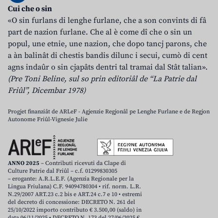
Cui che o sin
«O sin furlans di lenghe furlane, che a son convints di fâ
part de nazion furlane. Che al è come dî che o sin un
popul, une etnie, une nazion, che dopo tancj parons, che
a àn balinât di chestis bandis dilunc i secui, cumò di cent
agns indaûr o sin cjapâts dentri tal tramai dal Stât talian».
(Pre Toni Beline, sul so prin editoriâl de “La Patrie dal
Friûl”, Dicembar 1978)
Progjet finanziât de ARLeF - Agjenzie Regjonâl pe Lenghe Furlane e de Regjon
Autonome Friûl-Vignesie Julie
ANNO 2025
– Contributi ricevuti da Clape di
Culture Patrie dal Friûl – c.f. 01299830305
– erogante: A.R.L.E.F. (Agenzia Regionale per la
Lingua Friulana) C.F. 94094780304 • rif. norm. L.R.
N.29/2007 ART.23 c.2 bis e ART.24 c.7 e 10 • estremi
del decreto di concessione: DECRETO N. 261 del
25/10/2022 importo contributo € 3.500,00 (saldo) in
data 06/11/2025 • DECRETO N. 173 del 27/06/2025 €