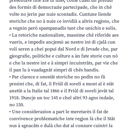
presentave inte Ete di mieç come cuasi un preludi
des formis di democrazie partecipade, che in chê
volte no jerin par nuie scontadis. Cuntune liende
storiche che no à nuie ce invidiâ a altris regjons, che
a vegnin però spampanadis tant che unichis e solis.
• La retoriche nazionaliste, massime chê riferide aes
vueris, e impedìs ancjemò ae nestre int di cjalâ cun
voli seren a chei popui dal Nord e di Jevade che, par
gjeografie, politiche e culture a àn fate storie cun nô
e che la nestre int e à simpri incuintrâts, par vie che
il pan lu à vuadagnât simpri di chês bandis.
• Par clarece e onestât storiche no podìn no fâ
presint che, di fat, il Friûl di soreli a mont al è stât
anetût a la Italie tal 1866 e il Friûl di soreli jevât tal
1918. Duncje un toc 145 e chel altri 93 agns indaûr,
no 150.
• Une considerazion a part le meretarès il fat de
convivence problematiche inte regjon là che il Stât
nus à sgnacâts e dulà che dut al conzure cuintri la