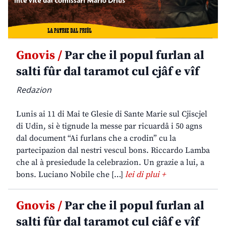
Gnovis /
Par che il popul furlan al
salti fûr dal taramot cul cjâf e vîf
Redazion
Lunis ai 11 di Mai te Glesie di Sante Marie sul Cjiscjel
di Udin, si è tignude la messe par ricuardâ i 50 agns
dal document “Ai furlans che a crodin” cu la
partecipazion dal nestri vescul bons. Riccardo Lamba
che al à presiedude la celebrazion. Un grazie a lui, a
bons. Luciano Nobile che […]
lei di plui +
Gnovis /
Par che il popul furlan al
salti fûr dal taramot cul cjâf e vîf