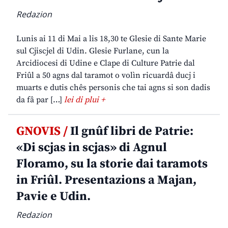
Redazion
Lunis ai 11 di Mai a lis 18,30 te Glesie di Sante Marie
sul Cjiscjel di Udin. Glesie Furlane, cun la
Arcidiocesi di Udine e Clape di Culture Patrie dal
Friûl a 50 agns dal taramot o volìn ricuardâ ducj i
muarts e dutis chês personis che tai agns si son dadis
da fâ par […]
lei di plui +
GNOVIS /
Il gnûf libri de Patrie:
«Di scjas in scjas» di Agnul
Floramo, su la storie dai taramots
in Friûl. Presentazions a Majan,
Pavie e Udin.
Redazion