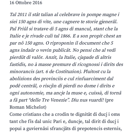
16 Ottobre 2016
Tal 2011 il stât talian al celebrave in pompe magne i
siei 150 agns di vite, une cagnere te storie gjenerâl.
Pal Friûl si tratave di 5 agns di mancul, stant che la
Italie e je rivade culì tal 1866. E a son propit chest an
par nô 150 agns. O riproponìn il document che 5
agns indaûr o vevin publicât. No pensi che al vedi
pierdût di valôr. Anzit, la Italie, cjapade di altris
fastidis, no à masse premure di ricognossi i dirits des
minorancis (art. 6 de Costituzion). Pluitost cu la
abolizions des provinciis e cul rinfuarciment dal
podê centrâl, o riscjìn di pierdi no dome i dirits e
ogni autonomie, ma ancje la muse e, cuissà, di tornâ
a fâ part “delle Tre Venezie”. Diu nus vuardi!
(pre
Roman Michelot)
Come cristians che a crodin te dignitât di ducj i oms
tant che fîs dal unic Pari e, duncje, tal dirit di ducj i
popui a guviernâsi sfrancjâts di prepotencis esternis,