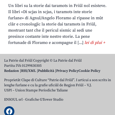
Un libri su la storie dai taramots in Friûl nol esisteve.
Il libri «Di scjas in scjas, i taramots inte storie
furlane» di Agnul/Angelo Floramo al ripasse in mût
clâr e cronologjic la storie dai taramots in Friûl,
mostrant tant che il pericul sismic al sedi une
presince costante inte nestre storie. La pene
fortunade di Floramo e acompagne il […]
lei di plui +
La Patrie dal Friûl Copyright © La Patrie dal Friûl
Partita IVA 01299830305
Redazion
RSS/XML
Pubblicità
Privacy Policy
Cookie Policy
Proprietât Clape di Culture “Patrie dal Friûl”. I articui a son scrits in
lenghe furlane e cu la grafie uficiâl de Regjon Friûl – V.J.
USPI – Union Stampe Periodiche Taliane
ENSOUL srl
-
Grafiche GTower Studio