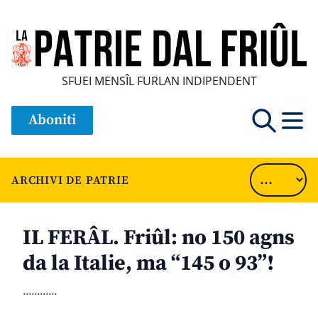
SFUEI MENSÎL FURLAN INDIPENDENT
Aboniti
ARCHIVI DE PATRIE
IL FERÂL. Friûl: no 150 agns
da la Italie, ma “145 o 93”!
............