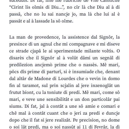
sucedûts. Di fat, inte mê rubriche de Vite Catoliche
“Cirint lis olmis di Diu…”, no cîr là che Diu al à di
passâ, che no lu sai nancje jo, ma là che lui al è
passât e al à lassade la sô olme.
La man de provedence, la assistence dal Signôr, la
presince di un agnul che mi compagnave e mi diseve
ce strade cjapâ le ai sperimentade milante voltis. O
disarès che il Signôr al à volût dâmi un segnâl di
predilezion ancjemò prime che o nassès. Mê mari,
pôcs dîs prime di parturî, si è insumiade che, denant
dal altâr de Madone di Lourdes che o vevin in domo
fin al taramot, sul prin scjalin al jere inzenoglât un
frutut biont, cu la toniute di predi. Mê mari, come sô
mari, e veve une sensibilitât e un don particolâr pai
siums. Di fat, jal à contât a une sô amie e comari e
chê mal à contât cuant che o jeri za predi e duncje
dopo che il fat si jere realizât. Pe precision, no dome
o soi lât predi, ma o soi nassût ai 11 di Fevrâr, la dì