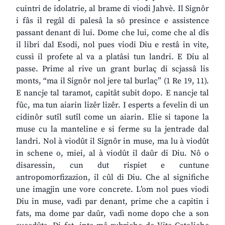
cuintri de idolatrie, al brame di viodi Jahvè. Il Signôr
i fâs il regâl di palesâ la sô presince e assistence
passant denant di lui. Dome che lui, come che al dîs
il libri dal Esodi, nol pues viodi Diu e restâ in vite,
cussì il profete al va a platâsi tun landri. E Diu al
passe. Prime al rive un grant burlaç di scjassâ lis
monts, “ma il Signôr nol jere tal burlaç” (1 Re 19, 11).
E nancje tal taramot, capitât subit dopo. E nancje tal
fûc, ma tun aiarin lizêr lizêr. I esperts a fevelin di un
cidinôr sutîl sutîl come un aiarin. Elie si tapone la
muse cu la manteline e si ferme su la jentrade dal
landri. Nol à viodût il Signôr in muse, ma lu à viodût
in schene o, miei, al à viodût il daûr di Diu. Nô o
disaressin, cun dut rispiet e cuntune
antropomorfizazion, il cûl di Diu. Che al significhe
une imagjin une vore concrete. L’om nol pues viodi
Diu in muse, vadì par denant, prime che a capitin i
fats, ma dome par daûr, vadì nome dopo che a son