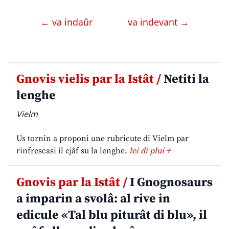
← va indaûr
va indevant →
Gnovis vielis par la Istât /
Netiti la
lenghe
Vielm
Us tornin a proponi une rubricute di Vielm par
rinfrescasi il cjâf su la lenghe.
lei di plui +
Gnovis par la Istât /
I Gnognosaurs
a imparin a svolâ: al rive in
edicule «Tal blu piturât di blu», il