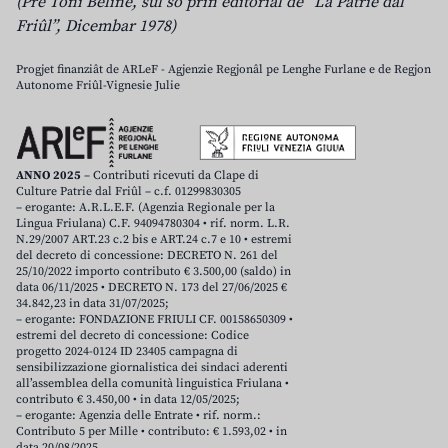
(Pre Toni Beline, sul so prin editoriâl de “La Patrie dal
Friûl”, Dicembar 1978)
Progjet finanziât de ARLeF - Agjenzie Regjonâl pe Lenghe Furlane e de Regjon
Autonome Friûl-Vignesie Julie
ANNO 2025
– Contributi ricevuti da Clape di
Culture Patrie dal Friûl – c.f. 01299830305
– erogante: A.R.L.E.F. (Agenzia Regionale per la
Lingua Friulana) C.F. 94094780304 • rif. norm. L.R.
N.29/2007 ART.23 c.2 bis e ART.24 c.7 e 10 • estremi
del decreto di concessione: DECRETO N. 261 del
25/10/2022 importo contributo € 3.500,00 (saldo) in
data 06/11/2025 • DECRETO N. 173 del 27/06/2025 €
34.842,23 in data 31/07/2025;
– erogante: FONDAZIONE FRIULI CF. 00158650309 •
estremi del decreto di concessione: Codice
progetto 2024-0124 ID 23405 campagna di
sensibilizzazione giornalistica dei sindaci aderenti
all’assemblea della comunità linguistica Friulana •
contributo € 3.450,00 • in data 12/05/2025;
– erogante: Agenzia delle Entrate • rif. norm.:
Contributo 5 per Mille • contributo: € 1.593,02 • in
data 20/08/2025.