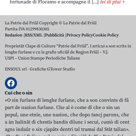
fortunade di Floramo e acompagne il […]
lei di plui +
La Patrie dal Friûl Copyright © La Patrie dal Friûl
Partita IVA 01299830305
Redazion
RSS/XML
Pubblicità
Privacy Policy
Cookie Policy
Proprietât Clape di Culture “Patrie dal Friûl”. I articui a son scrits in
lenghe furlane e cu la grafie uficiâl de Regjon Friûl – V.J.
USPI – Union Stampe Periodiche Taliane
ENSOUL srl
-
Grafiche GTower Studio
Cui che o sin
«O sin furlans di lenghe furlane, che a son convints di fâ
part de nazion furlane. Che al è come dî che o sin un
popul, une etnie, une nazion, che dopo tancj parons, che
a àn balinât di chestis bandis dilunc i secui, cumò di cent
agns indaûr o sin cjapâts dentri tal tramai dal Stât talian».