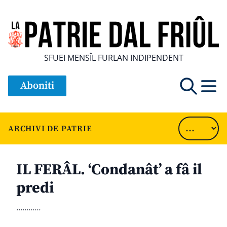
SFUEI MENSÎL FURLAN INDIPENDENT
Aboniti
ARCHIVI DE PATRIE
IL FERÂL. ‘Condanât’ a fâ il
predi
............