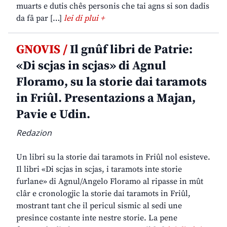
muarts e dutis chês personis che tai agns si son dadis
da fâ par […]
lei di plui +
GNOVIS /
Il gnûf libri de Patrie:
«Di scjas in scjas» di Agnul
Floramo, su la storie dai taramots
in Friûl. Presentazions a Majan,
Pavie e Udin.
Redazion
Un libri su la storie dai taramots in Friûl nol esisteve.
Il libri «Di scjas in scjas, i taramots inte storie
furlane» di Agnul/Angelo Floramo al ripasse in mût
clâr e cronologjic la storie dai taramots in Friûl,
mostrant tant che il pericul sismic al sedi une
presince costante inte nestre storie. La pene