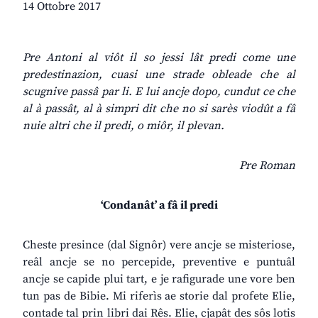
14 Ottobre 2017
Pre Antoni al viôt il so jessi lât predi come une
predestinazion, cuasi une strade obleade che al
scugnive passâ par li. E lui ancje dopo, cundut ce che
al à passât, al à simpri dit che no si sarès viodût a fâ
nuie altri che il predi, o miôr, il plevan.
Pre Roman
‘Condanât’ a fâ il predi
Cheste presince (dal Signôr) vere ancje se misteriose,
reâl ancje se no percepide, preventive e puntuâl
ancje se capide plui tart, e je rafigurade une vore ben
tun pas de Bibie. Mi riferìs ae storie dal profete Elie,
contade tal prin libri dai Rês. Elie, cjapât des sôs lotis