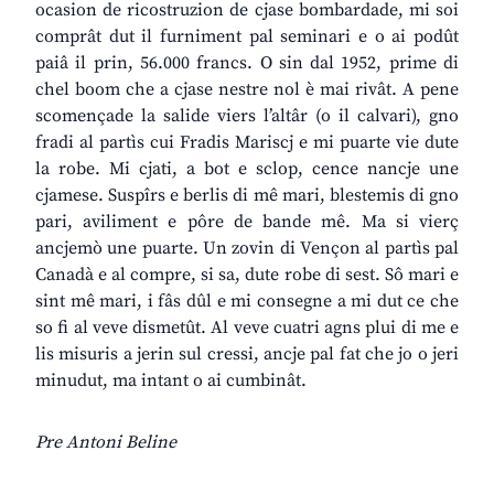
ocasion de ricostruzion de cjase bombardade, mi soi
comprât dut il furniment pal seminari e o ai podût
paiâ il prin, 56.000 francs. O sin dal 1952, prime di
chel boom che a cjase nestre nol è mai rivât. A pene
scomençade la salide viers l’altâr (o il calvari), gno
fradi al partìs cui Fradis Mariscj e mi puarte vie dute
la robe. Mi cjati, a bot e sclop, cence nancje une
cjamese. Suspîrs e berlis di mê mari, blestemis di gno
pari, aviliment e pôre de bande mê. Ma si vierç
ancjemò une puarte. Un zovin di Vençon al partìs pal
Canadà e al compre, si sa, dute robe di sest. Sô mari e
sint mê mari, i fâs dûl e mi consegne a mi dut ce che
so fi al veve dismetût. Al veve cuatri agns plui di me e
lis misuris a jerin sul cressi, ancje pal fat che jo o jeri
minudut, ma intant o ai cumbinât.
Pre Antoni Beline