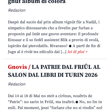
gnûf album di colorâ
Redazion
Daspò dal sucès dal prin album vignût fûr a Nadâl, i
simpatics dinosauruts che a fevelin par furlan a
proponin pal Istât une gnove aventure: il professôr
Einsaur e il so fedêl assistent Blik a provin di svolâ,
ispirâts dai pterodatils. Rivarano? ◆ A partî de fin di
Jugn al è rivât tes ediculis dal […]
lei di plui +
Gnovis /
LA PATRIE DAL FRIÛL AL
SALON DAL LIBRI DI TURIN 2026
Redazion
Dai 14 ai 18 di Mai no steit a cirînus, noaltris de
“Patrie”: no sarin in Friûl, ma inaltrò.◆ No, no lìn in
esili. Pal moment, jessi “furlans che no si rindin” nol