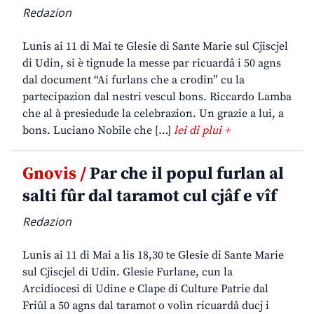
Redazion
Lunis ai 11 di Mai te Glesie di Sante Marie sul Cjiscjel
di Udin, si è tignude la messe par ricuardâ i 50 agns
dal document “Ai furlans che a crodin” cu la
partecipazion dal nestri vescul bons. Riccardo Lamba
che al à presiedude la celebrazion. Un grazie a lui, a
bons. Luciano Nobile che […]
lei di plui +
Gnovis /
Par che il popul furlan al
salti fûr dal taramot cul cjâf e vîf
Redazion
Lunis ai 11 di Mai a lis 18,30 te Glesie di Sante Marie
sul Cjiscjel di Udin. Glesie Furlane, cun la
Arcidiocesi di Udine e Clape di Culture Patrie dal
Friûl a 50 agns dal taramot o volìn ricuardâ ducj i