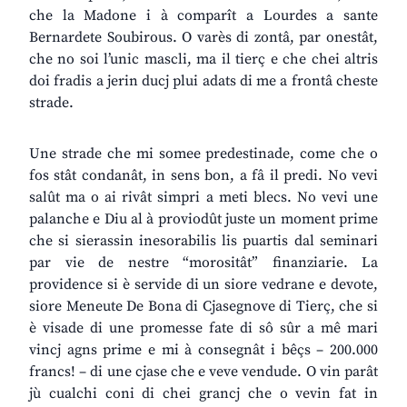
che la Madone i à comparît a Lourdes a sante
Bernardete Soubirous. O varès di zontâ, par onestât,
che no soi l’unic mascli, ma il tierç e che chei altris
doi fradis a jerin ducj plui adats di me a frontâ cheste
strade.
Une strade che mi somee predestinade, come che o
fos stât condanât, in sens bon, a fâ il predi. No vevi
salût ma o ai rivât simpri a meti blecs. No vevi une
palanche e Diu al à proviodût juste un moment prime
che si sierassin inesorabilis lis puartis dal seminari
par vie de nestre “morositât” finanziarie. La
providence si è servide di un siore vedrane e devote,
siore Meneute De Bona di Cjasegnove di Tierç, che si
è visade di une promesse fate di sô sûr a mê mari
vincj agns prime e mi à consegnât i bêçs – 200.000
francs! – di une cjase che e veve vendude. O vin parât
jù cualchi coni di chei grancj che o vevin fat in