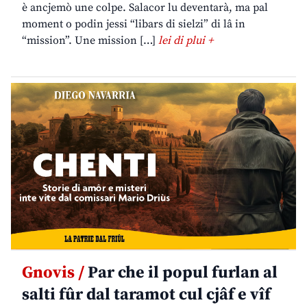
è ancjemò une colpe. Salacor lu deventarà, ma pal
moment o podin jessi “libars di sielzi” di lâ in
“mission”. Une mission […]
lei di plui +
Gnovis /
Par che il popul furlan al
salti fûr dal taramot cul cjâf e vîf