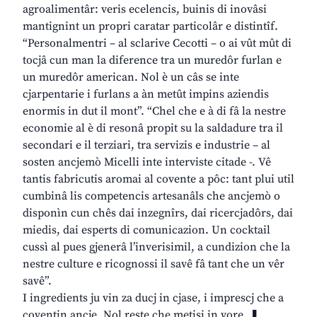
agroalimentâr: veris ecelencis, buinis di inovâsi
mantignint un propri caratar particolâr e distintîf.
“Personalmentri – al sclarive Cecotti – o ai vût mût di
tocjâ cun man la diference tra un muredôr furlan e
un muredôr american. Nol è un câs se inte
cjarpentarie i furlans a àn metût impins aziendis
enormis in dut il mont”. “Chel che e à di fâ la nestre
economie al è di resonâ propit su la saldadure tra il
secondari e il terziari, tra servizis e industrie – al
sosten ancjemò Micelli inte interviste citade -. Vê
tantis fabricutis aromai al covente a pôc: tant plui util
cumbinâ lis competencis artesanâls che ancjemò o
disponìn cun chês dai inzegnîrs, dai ricercjadôrs, dai
miedis, dai esperts di comunicazion. Un cocktail
cussì al pues gjenerâ l’inverisimil, a cundizion che la
nestre culture e ricognossi il savê fâ tant che un vêr
savê”.
I ingredients ju vin za ducj in cjase, i imprescj che a
coventin ancje. Nol reste che metisi in vore. ❚