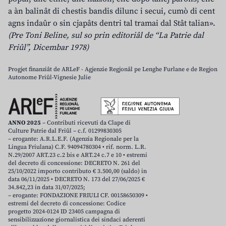
a àn balinât di chestis bandis dilunc i secui, cumò di cent
agns indaûr o sin cjapâts dentri tal tramai dal Stât talian».
(Pre Toni Beline, sul so prin editoriâl de “La Patrie dal
Friûl”, Dicembar 1978)
Progjet finanziât de ARLeF - Agjenzie Regjonâl pe Lenghe Furlane e de Regjon
Autonome Friûl-Vignesie Julie
ANNO 2025
– Contributi ricevuti da Clape di
Culture Patrie dal Friûl – c.f. 01299830305
– erogante: A.R.L.E.F. (Agenzia Regionale per la
Lingua Friulana) C.F. 94094780304 • rif. norm. L.R.
N.29/2007 ART.23 c.2 bis e ART.24 c.7 e 10 • estremi
del decreto di concessione: DECRETO N. 261 del
25/10/2022 importo contributo € 3.500,00 (saldo) in
data 06/11/2025 • DECRETO N. 173 del 27/06/2025 €
34.842,23 in data 31/07/2025;
– erogante: FONDAZIONE FRIULI CF. 00158650309 •
estremi del decreto di concessione: Codice
progetto 2024-0124 ID 23405 campagna di
sensibilizzazione giornalistica dei sindaci aderenti