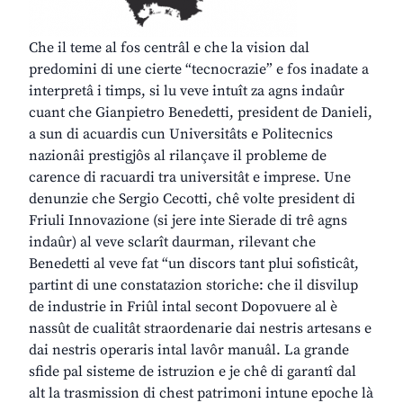
Che il teme al fos centrâl e che la vision dal
predomini di une cierte “tecnocrazie” e fos inadate a
interpretâ i timps, si lu veve intuît za agns indaûr
cuant che Gianpietro Benedetti, president de Danieli,
a sun di acuardis cun Universitâts e Politecnics
nazionâi prestigjôs al rilançave il probleme de
carence di racuardi tra universitât e imprese. Une
denunzie che Sergio Cecotti, chê volte president di
Friuli Innovazione (si jere inte Sierade di trê agns
indaûr) al veve sclarît daurman, rilevant che
Benedetti al veve fat “un discors tant plui sofisticât,
partint di une constatazion storiche: che il disvilup
de industrie in Friûl intal secont Dopovuere al è
nassût de cualitât straordenarie dai nestris artesans e
dai nestris operaris intal lavôr manuâl. La grande
sfide pal sisteme de istruzion e je chê di garantî dal
alt la trasmission di chest patrimoni intune epoche là