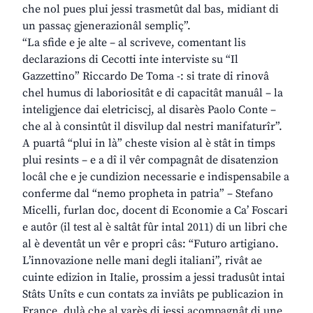
che nol pues plui jessi trasmetût dal bas, midiant di
un passaç gjenerazionâl sempliç”.
“La sfide e je alte – al scriveve, comentant lis
declarazions di Cecotti inte interviste su “Il
Gazzettino” Riccardo De Toma -: si trate di rinovâ
chel humus di laboriositât e di capacitât manuâl – la
inteligjence dai eletriciscj, al disarès Paolo Conte –
che al à consintût il disvilup dal nestri manifaturîr”.
A puartâ “plui in là” cheste vision al è stât in timps
plui resints – e a dî il vêr compagnât de disatenzion
locâl che e je cundizion necessarie e indispensabile a
conferme dal “nemo propheta in patria” – Stefano
Micelli, furlan doc, docent di Economie a Ca’ Foscari
e autôr (il test al è saltât fûr intal 2011) di un libri che
al è deventât un vêr e propri câs: “Futuro artigiano.
L’innovazione nelle mani degli italiani”, rivât ae
cuinte edizion in Italie, prossim a jessi tradusût intai
Stâts Unîts e cun contats za inviâts pe publicazion in
France, dulà che al varès di jessi acompagnât di une