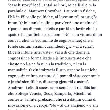
“case history” locâl. Intal so libri, Micelli al cite la
parabule di Matthew Crawford. Laureât in fisiche,
PhD in Filosofie politiche, al lasse un rûl prestigjôs
intun “think tank” politic, par vierzi une oficine di
riparazions di motocicletis e par fâ un lavôr che lu
apaie e lu gratifiche pardabon. “Nô o sin vitimis di un
concet, chel di ‘economie de cognossince’, che si
fonde suntun assum cuasi ideologjic – al à sclarît
Micelli intune interviste -: vâl a dî che dome la
cognossince formalizade e je impuartante e che
cheste no à a ce fâ ni cu la tradizion, ni cu la
manualitât. O vin imbraçât il supuest che la uniche
cognossince impuartante dal pont di viste economic
e je chê sientifiche, di stamp gjenerâl e astrat”.
Analizant i câs di sucès rapresentâts di realtâts tant
che Bottega Veneta, Geox, Zamperla, Micelli “al
conteste” la interpretazion che si à dât fin cumò di
inovazion e di ricercje: “Nô – al dîs ancjemò – o sin