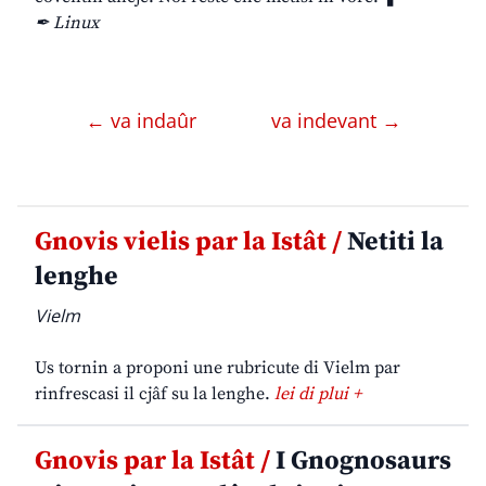
✒ Linux
← va indaûr
va indevant →
Gnovis vielis par la Istât /
Netiti la
lenghe
Vielm
Us tornin a proponi une rubricute di Vielm par
rinfrescasi il cjâf su la lenghe.
lei di plui +
Gnovis par la Istât /
I Gnognosaurs