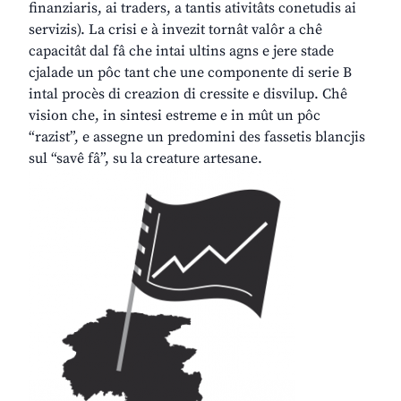
finanziaris, ai traders, a tantis ativitâts conetudis ai
servizis). La crisi e à invezit tornât valôr a chê
capacitât dal fâ che intai ultins agns e jere stade
cjalade un pôc tant che une componente di serie B
intal procès di creazion di cressite e disvilup. Chê
vision che, in sintesi estreme e in mût un pôc
“razist”, e assegne un predomini des fassetis blancjis
sul “savê fâ”, su la creature artesane.