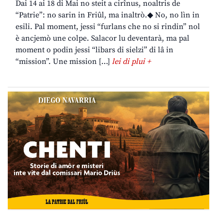
Dai 14 ai 18 di Mai no steit a cirînus, noaltris de
“Patrie”: no sarin in Friûl, ma inaltrò.◆ No, no lìn in
esili. Pal moment, jessi “furlans che no si rindin” nol
è ancjemò une colpe. Salacor lu deventarà, ma pal
moment o podin jessi “libars di sielzi” di lâ in
“mission”. Une mission […]
lei di plui +