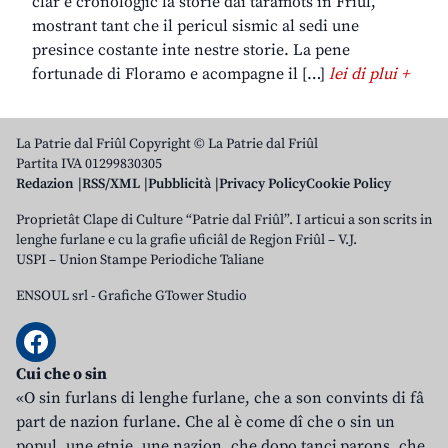
clâr e cronologjic la storie dai taramots in Friûl,
mostrant tant che il pericul sismic al sedi une
presince costante inte nestre storie. La pene
fortunade di Floramo e acompagne il […]
lei di plui +
La Patrie dal Friûl Copyright © La Patrie dal Friûl
Partita IVA 01299830305
Redazion
RSS/XML
Pubblicità
Privacy Policy
Cookie Policy
Proprietât Clape di Culture “Patrie dal Friûl”. I articui a son scrits in
lenghe furlane e cu la grafie uficiâl de Regjon Friûl – V.J.
USPI – Union Stampe Periodiche Taliane
ENSOUL srl
-
Grafiche GTower Studio
Cui che o sin
«O sin furlans di lenghe furlane, che a son convints di fâ
part de nazion furlane. Che al è come dî che o sin un
popul, une etnie, une nazion, che dopo tancj parons, che