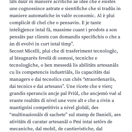
lâts daûr in maniere acritiche ae idee che e esistès
une cognossince astrate e sientifiche che si tradûs in
maniere automatiche in valôr economic. Al è plui
complicât di chel che o pensavin. E je tante
inteligjence intal fâ, massime cuant i prodots a son
pensâts par clients cun domandis specifichis o che a
àn di evolvi in curt intal timp”.
Secont Micelli, plui che di trasferiment tecnologjic,
al bisugnarès fevelâ di osmosi, tecniche e
tecnologjiche, o ben messedâ lis abilitâts artesanâls
cu lis competencis industriâls, lis capacitâts dai
managers e dai tecnolics cun chês “straordenariis,
dai tecnics e dai artesans”. Une ricete che e vierç
grandis sperancis ancje pal Friûl, che ancjemò vuê al
svante realtâts di nivel une vore alt e che a rivin a
mantignîsi competitivis a nivel globâl, des
“multinazionâls di sachete” sul stamp de Danieli, aes
ativitâts di caratar artesanâl o Pmi intai setôrs de
mecaniche, dal mobil, de cantieristiche, dal