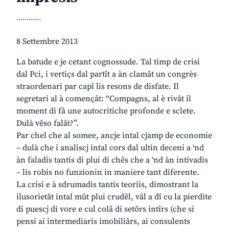
............
8 Settembre 2013
La batude e je cetant cognossude. Tal timp de crisi
dal Pci, i vertiçs dal partît a àn clamât un congrès
straordenari par capî lis resons de disfate. Il
segretari al à començât: “Compagns, al è rivât il
moment di fâ une autocritiche profonde e sclete.
Dulà vêso falât?”.
Par chel che al somee, ancje intal cjamp de economie
– dulà che i analiscj intal cors dal ultin deceni a ‘nd
àn faladis tantis di plui di chês che a ‘nd àn intivadis
– lis robis no funzionin in maniere tant diferente.
La crisi e à sdrumadis tantis teoriis, dimostrant la
ilusorietât intal mût plui crudêl, vâl a dî cu la pierdite
di puescj di vore e cul colâ di setôrs intîrs (che si
pensi ai intermediaris imobiliârs, ai consulents