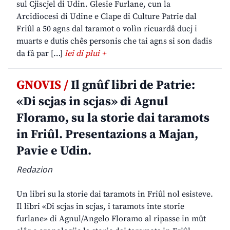
sul Cjiscjel di Udin. Glesie Furlane, cun la
Arcidiocesi di Udine e Clape di Culture Patrie dal
Friûl a 50 agns dal taramot o volìn ricuardâ ducj i
muarts e dutis chês personis che tai agns si son dadis
da fâ par […]
lei di plui +
GNOVIS /
Il gnûf libri de Patrie:
«Di scjas in scjas» di Agnul
Floramo, su la storie dai taramots
in Friûl. Presentazions a Majan,
Pavie e Udin.
Redazion
Un libri su la storie dai taramots in Friûl nol esisteve.
Il libri «Di scjas in scjas, i taramots inte storie
furlane» di Agnul/Angelo Floramo al ripasse in mût