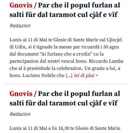
Gnovis /
Par che il popul furlan al
salti fûr dal taramot cul cjâf e vîf
Redazion
Lunis ai 11 di Mai te Glesie di Sante Marie sul Cjiscjel
di Udin, si è tignude la messe par ricuardâ i 50 agns
dal document “Ai furlans che a crodin” cu la
partecipazion dal nestri vescul bons. Riccardo Lamba
che al à presiedude la celebrazion. Un grazie a lui, a
bons. Luciano Nobile che […]
lei di plui +
Gnovis /
Par che il popul furlan al
salti fûr dal taramot cul cjâf e vîf
Redazion
Lunis ai 11 di Mai a lis 18,30 te Glesie di Sante Marie