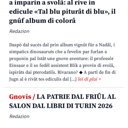
a imparin a svolâ: al rive in
edicule «Tal blu piturât di blu», il
gnûf album di colorâ
Redazion
Daspò dal sucès dal prin album vignût fûr a Nadâl, i
simpatics dinosauruts che a fevelin par furlan a
proponin pal Istât une gnove aventure: il professôr
Einsaur e il so fedêl assistent Blik a provin di svolâ,
ispirâts dai pterodatils. Rivarano? ◆ A partî de fin di
Jugn al è rivât tes ediculis dal […]
lei di plui +
Gnovis /
LA PATRIE DAL FRIÛL AL
SALON DAL LIBRI DI TURIN 2026
Redazion