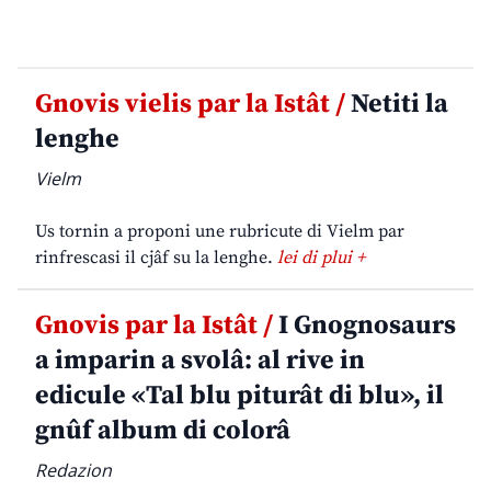
Gnovis vielis par la Istât /
Netiti la
lenghe
Vielm
Us tornin a proponi une rubricute di Vielm par
rinfrescasi il cjâf su la lenghe.
lei di plui +
Gnovis par la Istât /
I Gnognosaurs
a imparin a svolâ: al rive in
edicule «Tal blu piturât di blu», il
gnûf album di colorâ
Redazion