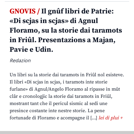
GNOVIS /
Il gnûf libri de Patrie:
«Di scjas in scjas» di Agnul
Floramo, su la storie dai taramots
in Friûl. Presentazions a Majan,
Pavie e Udin.
Redazion
Un libri su la storie dai taramots in Friûl nol esisteve.
Il libri «Di scjas in scjas, i taramots inte storie
furlane» di Agnul/Angelo Floramo al ripasse in mût
clâr e cronologjic la storie dai taramots in Friûl,
mostrant tant che il pericul sismic al sedi une
presince costante inte nestre storie. La pene
fortunade di Floramo e acompagne il […]
lei di plui +