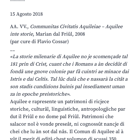
15 Agosto 2018
AA. VV.,
Communitas Civitatis Aquileiae – Aquilee
inte storie
, Marian dal Friûl, 2008
(par cure di Flavio Cossar)
__
«La storie milenarie di Aquilee no je scomençade tal
181 prin di Crist, cuant che i Romans a àn decidût di
fondâ une gnove colonie par fâ cuintri ae minace dai
Istris e dai Celtis. Tal lûc dulà che e nassarà la citât a
son stadis cundizions buinis pal insediament uman
za in epoche preistoriche».
Aquilee e rapresente un patrimoni di ricjece
storiche, culturâl, linguistiche, antropologjiche par
dut il Friûl e no dome pal Friûl. Patrimoni che
salacor nol è vonde preseât, ni cognossût nancje di
chei che lu àn sot dal nâs. Il Comun di Aquilee al à
vût il merit di editâ chest volumon di scuasi 350