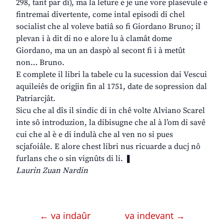
298, tant par dî), ma la leture e je une vore plasevule e
fintremai divertente, come intal episodi di chel
socialist che al voleve batiâ so fi Giordano Bruno; il
plevan i à dit di no e alore lu à clamât dome
Giordano, ma un an daspò al secont fi i à metût
non… Bruno.
E complete il libri la tabele cu la sucession dai Vescui
aquileiês de origjin fin al 1751, date de sopression dal
Patriarcjât.
Sicu che al dîs il sindic di in chê volte Alviano Scarel
inte sô introduzion, la dibisugne che al à l’om di savê
cui che al è e di indulà che al ven no si pues
scjafoiâle. E alore chest libri nus ricuarde a ducj nô
furlans che o sin vignûts di li. ❚
Laurin Zuan Nardin
← va indaûr
va indevant →