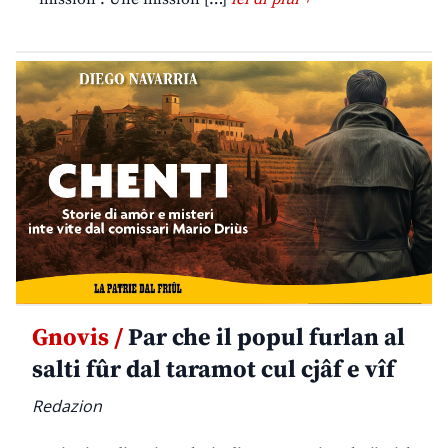
Gnovis /
Par che il popul furlan al
salti fûr dal taramot cul cjâf e vîf
Redazion