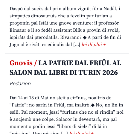
Daspò dal sucès dal prin album vignût fûr a Nadâl, i
simpatics dinosauruts che a fevelin par furlan a
proponin pal Istât une gnove aventure: il professôr
Einsaur e il so fedêl assistent Blik a provin di svolâ,
ispirâts dai pterodatils. Rivarano? ◆ A partî de fin di
Jugn al è rivât tes ediculis dal […]
lei di plui +
Gnovis /
LA PATRIE DAL FRIÛL AL
SALON DAL LIBRI DI TURIN 2026
Redazion
Dai 14 ai 18 di Mai no steit a cirînus, noaltris de
“Patrie”: no sarin in Friûl, ma inaltrò.◆ No, no lìn in
esili. Pal moment, jessi “furlans che no si rindin” nol
è ancjemò une colpe. Salacor lu deventarà, ma pal
moment o podin jessi “libars di sielzi” di lâ in
“mission”. Une mission […]
lei di plui +