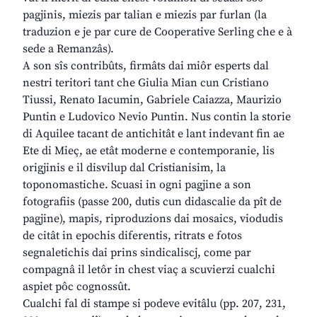
pagjinis, miezis par talian e miezis par furlan (la
traduzion e je par cure de Cooperative Serling che e à
sede a Remanzâs).
A son sîs contribûts, firmâts dai miôr esperts dal
nestri teritori tant che Giulia Mian cun Cristiano
Tiussi, Renato Iacumin, Gabriele Caiazza, Maurizio
Puntin e Ludovico Nevio Puntin. Nus contin la storie
di Aquilee tacant de antichitât e lant indevant fin ae
Ete di Mieç, ae etât moderne e contemporanie, lis
origjinis e il disvilup dal Cristianisim, la
toponomastiche. Scuasi in ogni pagjine a son
fotografiis (passe 200, dutis cun didascalie da pît de
pagjine), mapis, riproduzions dai mosaics, viodudis
de citât in epochis diferentis, ritrats e fotos
segnaletichis dai prins sindicaliscj, come par
compagnâ il letôr in chest viaç a scuvierzi cualchi
aspiet pôc cognossût.
Cualchi fal di stampe si podeve evitâlu (pp. 207, 231,