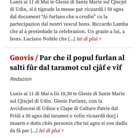
Lunis ai 11 di Mai te Glesie di Sante Marie sul Cjiscjel
di Udin, si è tignude la messe par ricuardâ i 50 agns
dal document “Ai furlans che a crodin” cu la
partecipazion dal nestri vescul bons. Riccardo Lamba
che al à presiedude la celebrazion. Un grazie a lui, a
bons. Luciano Nobile che […]
lei di plui +
Gnovis /
Par che il popul furlan al
salti fûr dal taramot cul cjâf e vîf
Redazion
Lunis ai 11 di Mai a lis 18,30 te Glesie di Sante Marie
sul Cjiscjel di Udin. Glesie Furlane, cun la
Arcidiocesi di Udine e Clape di Culture Patrie dal
Friûl a 50 agns dal taramot o volìn ricuardâ ducj i
muarts e dutis chês personis che tai agns si son dadis
da fâ par […]
lei di plui +