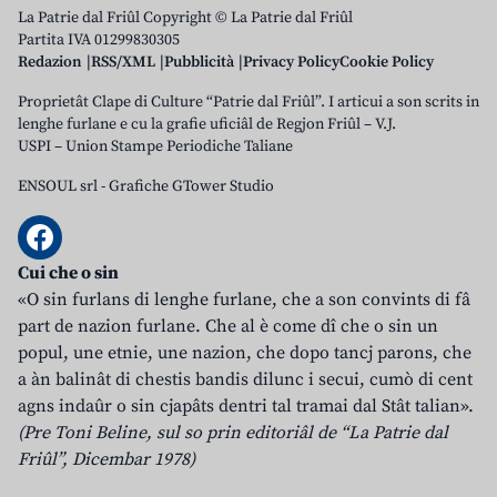
La Patrie dal Friûl Copyright © La Patrie dal Friûl
Partita IVA 01299830305
Redazion
RSS/XML
Pubblicità
Privacy Policy
Cookie Policy
Proprietât Clape di Culture “Patrie dal Friûl”. I articui a son scrits in
lenghe furlane e cu la grafie uficiâl de Regjon Friûl – V.J.
USPI – Union Stampe Periodiche Taliane
ENSOUL srl
-
Grafiche GTower Studio
Cui che o sin
«O sin furlans di lenghe furlane, che a son convints di fâ
part de nazion furlane. Che al è come dî che o sin un
popul, une etnie, une nazion, che dopo tancj parons, che
a àn balinât di chestis bandis dilunc i secui, cumò di cent
agns indaûr o sin cjapâts dentri tal tramai dal Stât talian».
(Pre Toni Beline, sul so prin editoriâl de “La Patrie dal
Friûl”, Dicembar 1978)