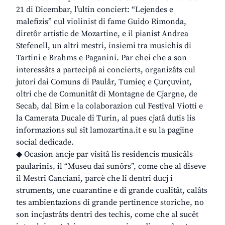
21 di Dicembar, l’ultin conciert: “Lejendes e
malefizis” cul violinist di fame Guido Rimonda,
diretôr artistic de Mozartine, e il pianist Andrea
Stefenell, un altri mestri, insiemi tra musichis di
Tartini e Brahms e Paganini. Par chei che a son
interessâts a partecipâ ai concierts, organizâts cul
jutori dai Comuns di Paulâr, Tumieç e Çurçuvint,
oltri che de Comunitât di Montagne de Cjargne, de
Secab, dal Bim e la colaborazion cul Festival Viotti e
la Camerata Ducale di Turin, al pues cjatâ dutis lis
informazions sul sît lamozartina.it e su la pagjine
social dedicade.
◆ Ocasion ancje par visitâ lis residencis musicâls
paularinis, il “Museu dai sunôrs”, come che al diseve
il Mestri Canciani, parcè che li dentri ducj i
struments, une cuarantine e di grande cualitât, calâts
tes ambientazions di grande pertinence storiche, no
son incjastrâts dentri des techis, come che al sucêt