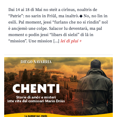
Dai 14 ai 18 di Mai no steit a cirînus, noaltris de
“Patrie”: no sarin in Friûl, ma inaltrò.◆ No, no lìn in
esili. Pal moment, jessi “furlans che no si rindin” nol
è ancjemò une colpe. Salacor lu deventarà, ma pal
moment o podin jessi “libars di sielzi” di lâ in
“mission”. Une mission […]
lei di plui +