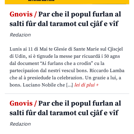
Gnovis /
Par che il popul furlan al
salti fûr dal taramot cul cjâf e vîf
Redazion
Lunis ai 11 di Mai te Glesie di Sante Marie sul Cjiscjel
di Udin, si è tignude la messe par ricuardâ i 50 agns
dal document “Ai furlans che a crodin” cu la
partecipazion dal nestri vescul bons. Riccardo Lamba
che al à presiedude la celebrazion. Un grazie a lui, a
bons. Luciano Nobile che […]
lei di plui +
Gnovis /
Par che il popul furlan al
salti fûr dal taramot cul cjâf e vîf
Redazion