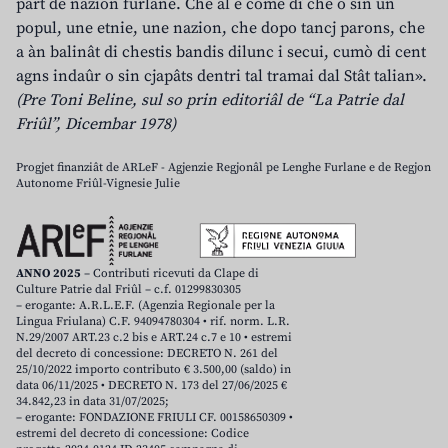
part de nazion furlane. Che al è come dî che o sin un
popul, une etnie, une nazion, che dopo tancj parons, che
a àn balinât di chestis bandis dilunc i secui, cumò di cent
agns indaûr o sin cjapâts dentri tal tramai dal Stât talian».
(Pre Toni Beline, sul so prin editoriâl de “La Patrie dal
Friûl”, Dicembar 1978)
Progjet finanziât de ARLeF - Agjenzie Regjonâl pe Lenghe Furlane e de Regjon
Autonome Friûl-Vignesie Julie
ANNO 2025
– Contributi ricevuti da Clape di
Culture Patrie dal Friûl – c.f. 01299830305
– erogante: A.R.L.E.F. (Agenzia Regionale per la
Lingua Friulana) C.F. 94094780304 • rif. norm. L.R.
N.29/2007 ART.23 c.2 bis e ART.24 c.7 e 10 • estremi
del decreto di concessione: DECRETO N. 261 del
25/10/2022 importo contributo € 3.500,00 (saldo) in
data 06/11/2025 • DECRETO N. 173 del 27/06/2025 €
34.842,23 in data 31/07/2025;
– erogante: FONDAZIONE FRIULI CF. 00158650309 •
estremi del decreto di concessione: Codice