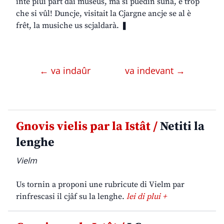
inte plui part dai museus, ma si puedin sunâ, e trop
che si vûl! Duncje, visitait la Cjargne ancje se al è
frêt, la musiche us scjaldarà. ❚
← va indaûr
va indevant →
Gnovis vielis par la Istât /
Netiti la
lenghe
Vielm
Us tornin a proponi une rubricute di Vielm par
rinfrescasi il cjâf su la lenghe.
lei di plui +