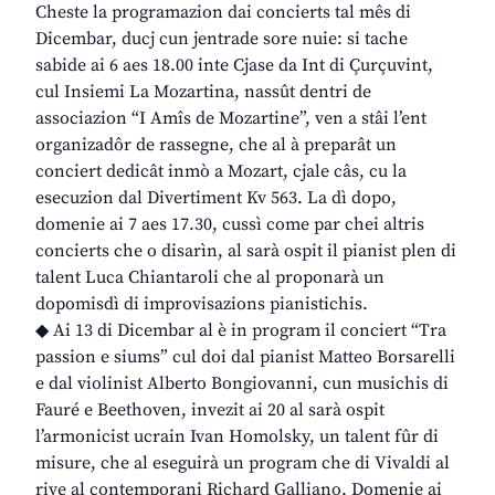
Cheste la programazion dai concierts tal mês di
Dicembar, ducj cun jentrade sore nuie: si tache
sabide ai 6 aes 18.00 inte Cjase da Int di Çurçuvint,
cul Insiemi La Mozartina, nassût dentri de
associazion “I Amîs de Mozartine”, ven a stâi l’ent
organizadôr de rassegne, che al à preparât un
conciert dedicât inmò a Mozart, cjale câs, cu la
esecuzion dal Divertiment Kv 563. La dì dopo,
domenie ai 7 aes 17.30, cussì come par chei altris
concierts che o disarìn, al sarà ospit il pianist plen di
talent Luca Chiantaroli che al proponarà un
dopomisdì di improvisazions pianistichis.
◆ Ai 13 di Dicembar al è in program il conciert “Tra
passion e siums” cul doi dal pianist Matteo Borsarelli
e dal violinist Alberto Bongiovanni, cun musichis di
Fauré e Beethoven, invezit ai 20 al sarà ospit
l’armonicist ucrain Ivan Homolsky, un talent fûr di
misure, che al eseguirà un program che di Vivaldi al
rive al contemporani Richard Galliano. Domenie ai