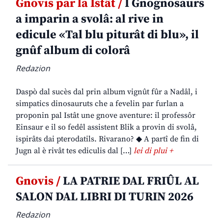
Gnovis par la Istât /
I Gnognosaurs
a imparin a svolâ: al rive in
edicule «Tal blu piturât di blu», il
gnûf album di colorâ
Redazion
Daspò dal sucès dal prin album vignût fûr a Nadâl, i
simpatics dinosauruts che a fevelin par furlan a
proponin pal Istât une gnove aventure: il professôr
Einsaur e il so fedêl assistent Blik a provin di svolâ,
ispirâts dai pterodatils. Rivarano? ◆ A partî de fin di
Jugn al è rivât tes ediculis dal […]
lei di plui +
Gnovis /
LA PATRIE DAL FRIÛL AL
SALON DAL LIBRI DI TURIN 2026
Redazion