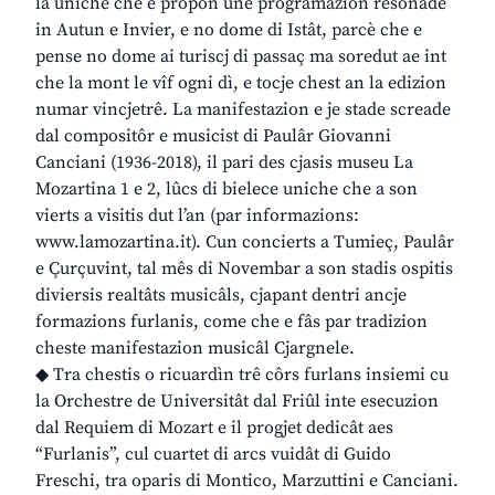
la uniche che e propon une programazion resonade
in Autun e Invier, e no dome di Istât, parcè che e
pense no dome ai turiscj di passaç ma soredut ae int
che la mont le vîf ogni dì, e tocje chest an la edizion
numar vincjetrê. La manifestazion e je stade screade
dal compositôr e musicist di Paulâr Giovanni
Canciani (1936-2018), il pari des cjasis museu La
Mozartina 1 e 2, lûcs di bielece uniche che a son
vierts a visitis dut l’an (par informazions:
www.lamozartina.it). Cun concierts a Tumieç, Paulâr
e Çurçuvint, tal mês di Novembar a son stadis ospitis
diviersis realtâts musicâls, cjapant dentri ancje
formazions furlanis, come che e fâs par tradizion
cheste manifestazion musicâl Cjargnele.
◆ Tra chestis o ricuardìn trê côrs furlans insiemi cu
la Orchestre de Universitât dal Friûl inte esecuzion
dal Requiem di Mozart e il progjet dedicât aes
“Furlanis”, cul cuartet di arcs vuidât di Guido
Freschi, tra oparis di Montico, Marzuttini e Canciani.