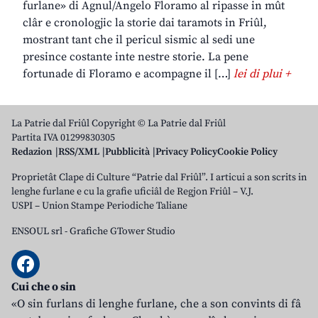
furlane» di Agnul/Angelo Floramo al ripasse in mût
clâr e cronologjic la storie dai taramots in Friûl,
mostrant tant che il pericul sismic al sedi une
presince costante inte nestre storie. La pene
fortunade di Floramo e acompagne il […]
lei di plui +
La Patrie dal Friûl Copyright © La Patrie dal Friûl
Partita IVA 01299830305
Redazion
RSS/XML
Pubblicità
Privacy Policy
Cookie Policy
Proprietât Clape di Culture “Patrie dal Friûl”. I articui a son scrits in
lenghe furlane e cu la grafie uficiâl de Regjon Friûl – V.J.
USPI – Union Stampe Periodiche Taliane
ENSOUL srl
-
Grafiche GTower Studio
Cui che o sin
«O sin furlans di lenghe furlane, che a son convints di fâ