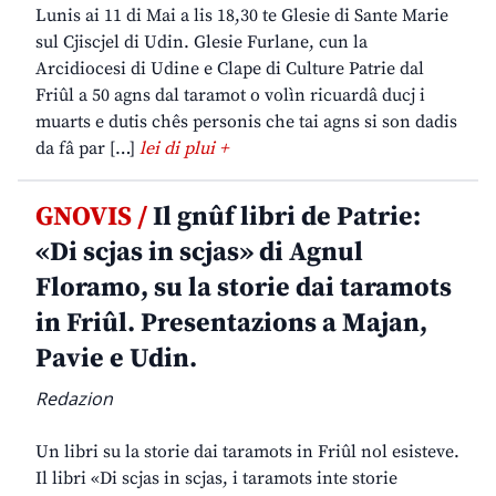
Lunis ai 11 di Mai a lis 18,30 te Glesie di Sante Marie
sul Cjiscjel di Udin. Glesie Furlane, cun la
Arcidiocesi di Udine e Clape di Culture Patrie dal
Friûl a 50 agns dal taramot o volìn ricuardâ ducj i
muarts e dutis chês personis che tai agns si son dadis
da fâ par […]
lei di plui +
GNOVIS /
Il gnûf libri de Patrie:
«Di scjas in scjas» di Agnul
Floramo, su la storie dai taramots
in Friûl. Presentazions a Majan,
Pavie e Udin.
Redazion
Un libri su la storie dai taramots in Friûl nol esisteve.
Il libri «Di scjas in scjas, i taramots inte storie