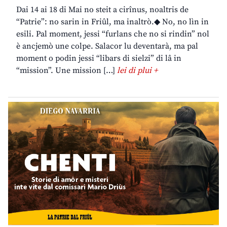
Dai 14 ai 18 di Mai no steit a cirînus, noaltris de
“Patrie”: no sarin in Friûl, ma inaltrò.◆ No, no lìn in
esili. Pal moment, jessi “furlans che no si rindin” nol
è ancjemò une colpe. Salacor lu deventarà, ma pal
moment o podin jessi “libars di sielzi” di lâ in
“mission”. Une mission […]
lei di plui +