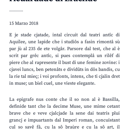
............
15 Marzo 2018
E je stade cjatade, intal circuit dal teatri antîc di
Aquilee, une lapide che i studiôs a fasin rimontâ sù
par jù al 235 de ete volgâr. Parsore dal test, che al è
scrit par grêc antîc, si pues contemplâ un rilêf di
piere che al rapresente il bust di une femine zovine: i
cjavei luncs, ben petenâts e dividûts in dôs bandis, cu
la rie tal mieç; i voi profonts, intens, che ti cjalin dret
in muse; un biel cuel, une vieste elegante.
La epigrafe nus conte che il so non al è Bassilla,
definide tant che la decime Muse, une mime cetant
brave che e veve cjalcjade la sene dai teatris plui
grancj e impuartants dal Imperi roman, concuistant
cul so savê fâ, cu la sô braùre e cu la sô art, il