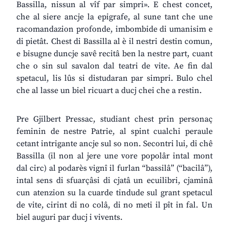
Bassilla, nissun al vîf par simpri». E chest concet,
che al siere ancje la epigrafe, al sune tant che une
racomandazion profonde, imbombide di umanisim e
di pietât. Chest di Bassilla al è il nestri destin comun,
e bisugne duncje savê recitâ ben la nestre part, cuant
che o sin sul savalon dal teatri de vite. Ae fin dal
spetacul, lis lûs si distudaran par simpri. Bulo chel
che al lasse un biel ricuart a ducj chei che a restin.
Pre Gjilbert Pressac, studiant chest prin personaç
feminin de nestre Patrie, al spint cualchi peraule
cetant intrigante ancje sul so non. Secontri lui, di chê
Bassilla (il non al jere une vore popolâr intal mont
dal circ) al podarès vignî il furlan “bassilâ” (“bacilâ”),
intal sens di sfuarçâsi di cjatâ un ecuilibri, cjaminâ
cun atenzion su la cuarde tindude sul grant spetacul
de vite, cirint di no colâ, di no meti il pît in fal. Un
biel auguri par ducj i vivents.