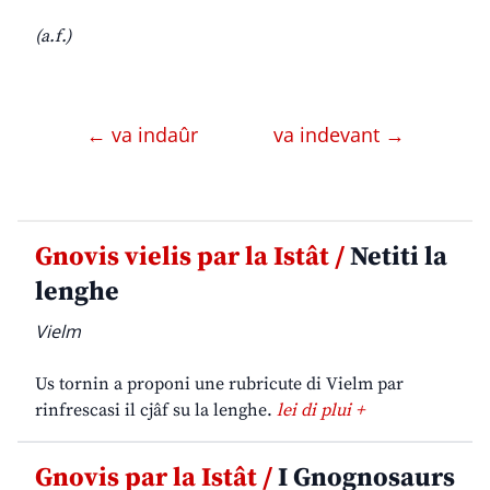
(a.f.)
← va indaûr
va indevant →
Gnovis vielis par la Istât /
Netiti la
lenghe
Vielm
Us tornin a proponi une rubricute di Vielm par
rinfrescasi il cjâf su la lenghe.
lei di plui +
Gnovis par la Istât /
I Gnognosaurs