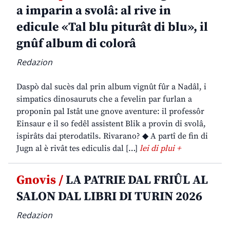
a imparin a svolâ: al rive in
edicule «Tal blu piturât di blu», il
gnûf album di colorâ
Redazion
Daspò dal sucès dal prin album vignût fûr a Nadâl, i
simpatics dinosauruts che a fevelin par furlan a
proponin pal Istât une gnove aventure: il professôr
Einsaur e il so fedêl assistent Blik a provin di svolâ,
ispirâts dai pterodatils. Rivarano? ◆ A partî de fin di
Jugn al è rivât tes ediculis dal […]
lei di plui +
Gnovis /
LA PATRIE DAL FRIÛL AL
SALON DAL LIBRI DI TURIN 2026
Redazion