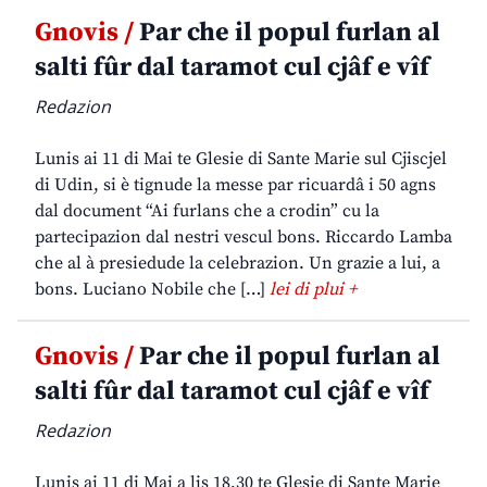
Gnovis /
Par che il popul furlan al
salti fûr dal taramot cul cjâf e vîf
Redazion
Lunis ai 11 di Mai te Glesie di Sante Marie sul Cjiscjel
di Udin, si è tignude la messe par ricuardâ i 50 agns
dal document “Ai furlans che a crodin” cu la
partecipazion dal nestri vescul bons. Riccardo Lamba
che al à presiedude la celebrazion. Un grazie a lui, a
bons. Luciano Nobile che […]
lei di plui +
Gnovis /
Par che il popul furlan al
salti fûr dal taramot cul cjâf e vîf
Redazion
Lunis ai 11 di Mai a lis 18,30 te Glesie di Sante Marie