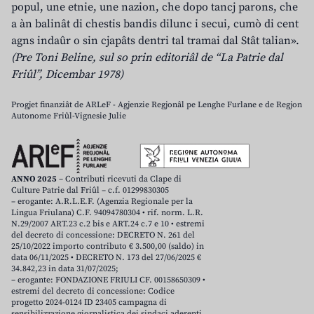
popul, une etnie, une nazion, che dopo tancj parons, che
a àn balinât di chestis bandis dilunc i secui, cumò di cent
agns indaûr o sin cjapâts dentri tal tramai dal Stât talian».
(Pre Toni Beline, sul so prin editoriâl de “La Patrie dal
Friûl”, Dicembar 1978)
Progjet finanziât de ARLeF - Agjenzie Regjonâl pe Lenghe Furlane e de Regjon
Autonome Friûl-Vignesie Julie
ANNO 2025
– Contributi ricevuti da Clape di
Culture Patrie dal Friûl – c.f. 01299830305
– erogante: A.R.L.E.F. (Agenzia Regionale per la
Lingua Friulana) C.F. 94094780304 • rif. norm. L.R.
N.29/2007 ART.23 c.2 bis e ART.24 c.7 e 10 • estremi
del decreto di concessione: DECRETO N. 261 del
25/10/2022 importo contributo € 3.500,00 (saldo) in
data 06/11/2025 • DECRETO N. 173 del 27/06/2025 €
34.842,23 in data 31/07/2025;
– erogante: FONDAZIONE FRIULI CF. 00158650309 •
estremi del decreto di concessione: Codice
progetto 2024-0124 ID 23405 campagna di
sensibilizzazione giornalistica dei sindaci aderenti