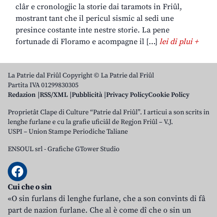
clâr e cronologjic la storie dai taramots in Friûl,
mostrant tant che il pericul sismic al sedi une
presince costante inte nestre storie. La pene
fortunade di Floramo e acompagne il […]
lei di plui +
La Patrie dal Friûl Copyright © La Patrie dal Friûl
Partita IVA 01299830305
Redazion
RSS/XML
Pubblicità
Privacy Policy
Cookie Policy
Proprietât Clape di Culture “Patrie dal Friûl”. I articui a son scrits in
lenghe furlane e cu la grafie uficiâl de Regjon Friûl – V.J.
USPI – Union Stampe Periodiche Taliane
ENSOUL srl
-
Grafiche GTower Studio
Cui che o sin
«O sin furlans di lenghe furlane, che a son convints di fâ
part de nazion furlane. Che al è come dî che o sin un