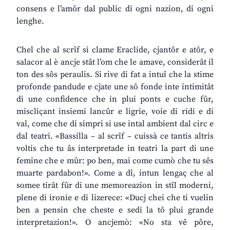
consens e l’amôr dal public di ogni nazion, di ogni
lenghe.
Chel che al scrîf si clame Eraclide, cjantôr e atôr, e
salacor al è ancje stât l’om che le amave, considerât il
ton des sôs peraulis. Si rive di fat a intuî che la stime
profonde pandude e cjate une sô fonde inte intimitât
di une confidence che in plui ponts e cuche fûr,
miscliçant insiemi lancûr e ligrie, voie di ridi e di
vaî, come che di simpri si use intal ambient dal circ e
dal teatri. «Bassilla – al scrîf – cuissà ce tantis altris
voltis che tu âs interpretade in teatri la part di une
femine che e mûr: po ben, mai come cumò che tu sês
muarte pardabon!». Come a dî, intun lengaç che al
somee tirât fûr di une memoreazion in stîl moderni,
plene di ironie e di lizerece: «Ducj chei che ti vuelin
ben a pensin che cheste e sedi la tô plui grande
interpretazion!». O ancjemò: «No sta vê pôre,