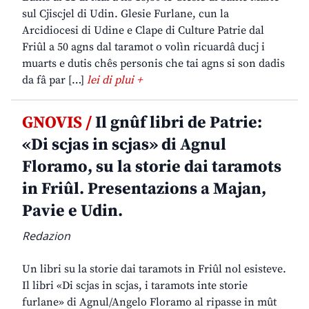
sul Cjiscjel di Udin. Glesie Furlane, cun la
Arcidiocesi di Udine e Clape di Culture Patrie dal
Friûl a 50 agns dal taramot o volìn ricuardâ ducj i
muarts e dutis chês personis che tai agns si son dadis
da fâ par […]
lei di plui +
GNOVIS /
Il gnûf libri de Patrie:
«Di scjas in scjas» di Agnul
Floramo, su la storie dai taramots
in Friûl. Presentazions a Majan,
Pavie e Udin.
Redazion
Un libri su la storie dai taramots in Friûl nol esisteve.
Il libri «Di scjas in scjas, i taramots inte storie
furlane» di Agnul/Angelo Floramo al ripasse in mût