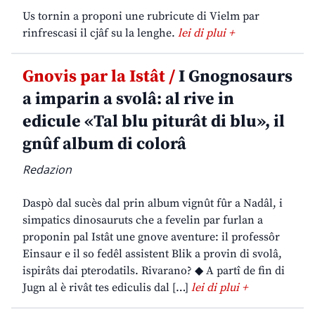
Us tornin a proponi une rubricute di Vielm par
rinfrescasi il cjâf su la lenghe.
lei di plui +
Gnovis par la Istât /
I Gnognosaurs
a imparin a svolâ: al rive in
edicule «Tal blu piturât di blu», il
gnûf album di colorâ
Redazion
Daspò dal sucès dal prin album vignût fûr a Nadâl, i
simpatics dinosauruts che a fevelin par furlan a
proponin pal Istât une gnove aventure: il professôr
Einsaur e il so fedêl assistent Blik a provin di svolâ,
ispirâts dai pterodatils. Rivarano? ◆ A partî de fin di
Jugn al è rivât tes ediculis dal […]
lei di plui +