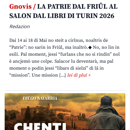
Gnovis /
LA PATRIE DAL FRIÛL AL
SALON DAL LIBRI DI TURIN 2026
Redazion
Dai 14 ai 18 di Mai no steit a cirînus, noaltris de
“Patrie”: no sarin in Friûl, ma inaltrò.◆ No, no lìn in
esili. Pal moment, jessi “furlans che no si rindin” nol
è ancjemò une colpe. Salacor lu deventarà, ma pal
moment o podin jessi “libars di sielzi” di lâ in
“mission”. Une mission […]
lei di plui +