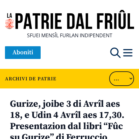
SFUEI MENSÎL FURLAN INDIPENDENT
Aboniti
ARCHIVI DE PATRIE
Gurize, joibe 3 di Avrîl aes
18, e Udin 4 Avrîl aes 17,30.
Presentazion dal libri “Fûc
su Gurize” di Ferruccio