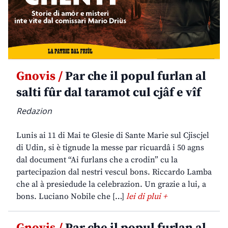
Gnovis /
Par che il popul furlan al
salti fûr dal taramot cul cjâf e vîf
Redazion
Lunis ai 11 di Mai te Glesie di Sante Marie sul Cjiscjel
di Udin, si è tignude la messe par ricuardâ i 50 agns
dal document “Ai furlans che a crodin” cu la
partecipazion dal nestri vescul bons. Riccardo Lamba
che al à presiedude la celebrazion. Un grazie a lui, a
bons. Luciano Nobile che […]
lei di plui +
Gnovis /
Par che il popul furlan al