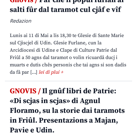
salti fûr dal taramot cul cjâf e vîf
Redazion
Lunis ai 11 di Mai a lis 18,30 te Glesie di Sante Marie
sul Cjiscjel di Udin. Glesie Furlane, cun la
Arcidiocesi di Udine e Clape di Culture Patrie dal
Friûl a 50 agns dal taramot o volìn ricuardâ ducj i
muarts e dutis chês personis che tai agns si son dadis
da fâ par […]
lei di plui +
GNOVIS /
Il gnûf libri de Patrie:
«Di scjas in scjas» di Agnul
Floramo, su la storie dai taramots
in Friûl. Presentazions a Majan,
Pavie e Udin.