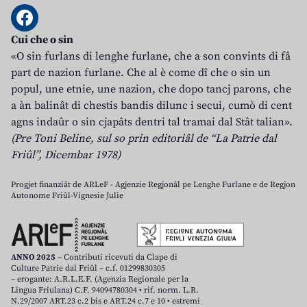
Cui che o sin
«O sin furlans di lenghe furlane, che a son convints di fâ
part de nazion furlane. Che al è come dî che o sin un
popul, une etnie, une nazion, che dopo tancj parons, che
a àn balinât di chestis bandis dilunc i secui, cumò di cent
agns indaûr o sin cjapâts dentri tal tramai dal Stât talian».
(Pre Toni Beline, sul so prin editoriâl de “La Patrie dal
Friûl”, Dicembar 1978)
Progjet finanziât de ARLeF - Agjenzie Regjonâl pe Lenghe Furlane e de Regjon
Autonome Friûl-Vignesie Julie
ANNO 2025
– Contributi ricevuti da Clape di
Culture Patrie dal Friûl – c.f. 01299830305
– erogante: A.R.L.E.F. (Agenzia Regionale per la
Lingua Friulana) C.F. 94094780304 • rif. norm. L.R.
N.29/2007 ART.23 c.2 bis e ART.24 c.7 e 10 • estremi