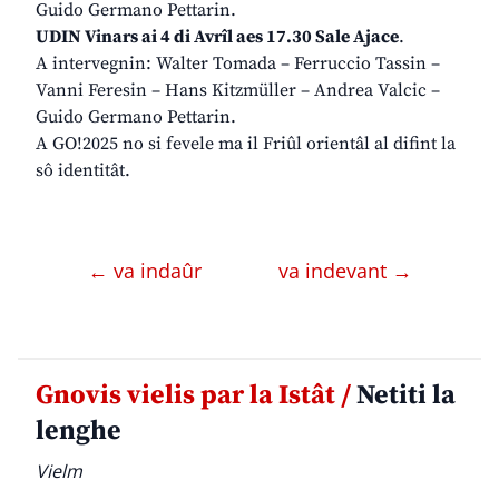
Guido Germano Pettarin.
UDIN Vinars ai 4 di Avrîl aes 17.30 Sale Ajace
.
A intervegnin: Walter Tomada – Ferruccio Tassin –
Vanni Feresin – Hans Kitzmüller – Andrea Valcic –
Guido Germano Pettarin.
A GO!2025 no si fevele ma il Friûl orientâl al difint la
sô identitât.
← va indaûr
va indevant →
Gnovis vielis par la Istât /
Netiti la
lenghe
Vielm