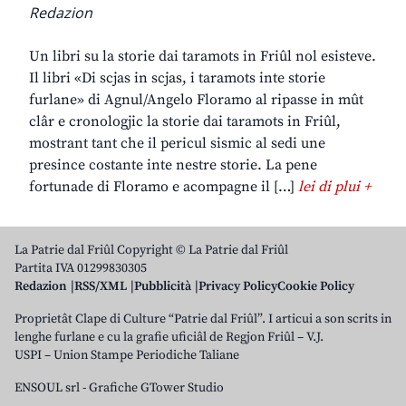
Redazion
Un libri su la storie dai taramots in Friûl nol esisteve.
Il libri «Di scjas in scjas, i taramots inte storie
furlane» di Agnul/Angelo Floramo al ripasse in mût
clâr e cronologjic la storie dai taramots in Friûl,
mostrant tant che il pericul sismic al sedi une
presince costante inte nestre storie. La pene
fortunade di Floramo e acompagne il […]
lei di plui +
La Patrie dal Friûl Copyright © La Patrie dal Friûl
Partita IVA 01299830305
Redazion
RSS/XML
Pubblicità
Privacy Policy
Cookie Policy
Proprietât Clape di Culture “Patrie dal Friûl”. I articui a son scrits in
lenghe furlane e cu la grafie uficiâl de Regjon Friûl – V.J.
USPI – Union Stampe Periodiche Taliane
ENSOUL srl
-
Grafiche GTower Studio