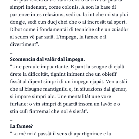
simpri indenant, come colonis. A son la base di
partence intes relazions, sedi cu la int che mi sta plui
dongje, sedi cun ducj chei che o ai incrosât tal sport.
Dibot come i fondamentâi di tecniche che un zuiadôr
al scuen vê par zuiâ. L’impegn, la famee e il
divertiment”.
_
Scomencìn dal valôr dal impegn.
“Une peraule impuartante. E pant la scugne di cjalâ
drete la dificoltât, tignint iniment che un obietîf
fissât al dipent simpri di un impegn cjapât. Ven a stâi
che al bisugne mantignîlu e, in situazions dal gjenar,
si impare simpri alc. Une mentalitât une vore
furlane: o vin simpri di puartâ insom un lavôr e o
stin culì fintremai che nol è sierât”.
_
La famee?
“La mê mi à passât il sens di apartignince e la