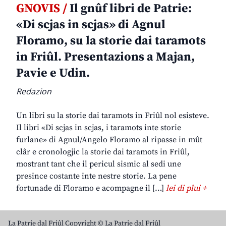
GNOVIS /
Il gnûf libri de Patrie:
«Di scjas in scjas» di Agnul
Floramo, su la storie dai taramots
in Friûl. Presentazions a Majan,
Pavie e Udin.
Redazion
Un libri su la storie dai taramots in Friûl nol esisteve.
Il libri «Di scjas in scjas, i taramots inte storie
furlane» di Agnul/Angelo Floramo al ripasse in mût
clâr e cronologjic la storie dai taramots in Friûl,
mostrant tant che il pericul sismic al sedi une
presince costante inte nestre storie. La pene
fortunade di Floramo e acompagne il […]
lei di plui +
La Patrie dal Friûl Copyright © La Patrie dal Friûl