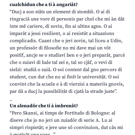
cualchidun che a ti à angariât?
“Ducj a son stâts un element di stombli. O ai di
ringraciâ une vore di personis par chel che mi àn dât
inte mê cariere, di zovin, fin ai ultins agns. O ai
imparât a jessi resilient, o ai resistût a situazions
complicadis. Cuant che o jeri zovin, tal liceu a Udin,
un professôr di filosofie no mi dave mai un vôt
positîf, ancje se o studiavi ben e o jeri preparât, parcè
che o zuiavi di bale tal zei e, tal so cjâf, o vevi di
sielzi: studiâ o zuiâ. O soi content dal gno percors di
student, cun dut che no ai finît le universitât. O soi
convint che la scuele e à di vierzisi a materiis gnovis,
par dâ a ducj la pussibilitât di cjatâ la strade juste”.
_
Un alenadôr che ti à imbrenât?
“Pero Skansi, ai timps de Fortitudo di Bologne: al
diseve che jo no jeri un zuiadôr di serie A. Lu ai
simpri rispietât; e jere une sô convinzion, dut câs mi
à motivât une vore…”