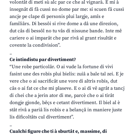
volontât di meti sù alc par ce che al vignarà. E mi à
insegnât di fâ cussì no dome par me: si scuen fâ cussì
ancje pe clape di personis plui largje, amîs e
familiârs. Di bessôi si rive dome a dâ une direzion,
dut câs di bessôl no tu vâs di nissune bande. Inte mê
cariere o ai imparât che par rivâ al grant risultât e
covente la condivision”.
_
Ce intindistu par divertiment?
“Une robe particolâr. O ai vude la fortune di vivi
fasint une des robis plui bielis: zuiâ a bale tal zei. E je
vere che o ai sacrificât une vore di altris robis, dut
câs o ai fat ce che mi plaseve. E o ai di vê agrât a tancj
di chei che a jerin ator di me, parcè che o ai tirât
dongje gjonde, bêçs e cetant divertiment. Il biel al è
stât rivâ a pariâ lis robis e a belançâ in maniere juste
lis dificoltâts cul divertiment”.
_
Cualchi figure che ti à sburtât e, massime, di