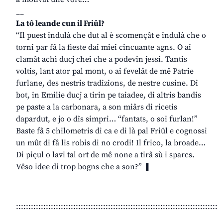
__
La tô leande cun il Friûl?
“Il puest indulà che dut al è scomençât e indulà che o
torni par fâ la fieste dai miei cincuante agns. O ai
clamât achì ducj chei che a podevin jessi. Tantis
voltis, lant ator pal mont, o ai fevelât de mê Patrie
furlane, des nestris tradizions, de nestre cusine. Di
bot, in Emilie ducj a tirin pe taiadee, di altris bandis
pe paste a la carbonara, a son miârs di ricetis
dapardut, e jo o dîs simpri… “fantats, o soi furlan!”
Baste fâ 5 chilometris di ca e di là pal Friûl e cognossi
un mût di fâ lis robis di no crodi! Il frico, la broade…
Di piçul o lavi tal ort de mê none a tirâ sù i sparcs.
Vêso idee di trop bogns che a son?” ❚
:::::::::::::::::::::::::::::::::::::::::::::::::::::::::::::::::::::::::::::::::