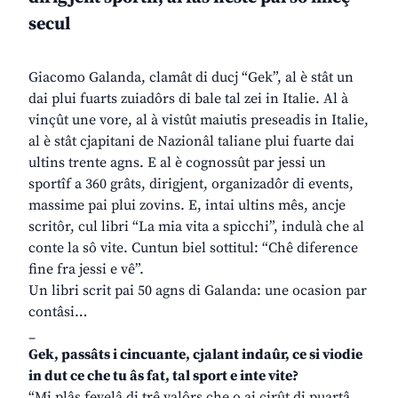
secul
Giacomo Galanda, clamât di ducj “Gek”, al è stât un
dai plui fuarts zuiadôrs di bale tal zei in Italie. Al à
vinçût une vore, al à vistût maiutis preseadis in Italie,
al è stât cjapitani de Nazionâl taliane plui fuarte dai
ultins trente agns. E al è cognossût par jessi un
sportîf a 360 grâts, dirigjent, organizadôr di events,
massime pai plui zovins. E, intai ultins mês, ancje
scritôr, cul libri “La mia vita a spicchi”, indulà che al
conte la sô vite. Cuntun biel sottitul: “Chê diference
fine fra jessi e vê”.
Un libri scrit pai 50 agns di Galanda: une ocasion par
contâsi…
_
Gek, passâts i cincuante, cjalant indaûr, ce si viodie
in dut ce che tu âs fat, tal sport e inte vite?
“Mi plâs fevelâ di trê valôrs che o ai cirût di puartâ