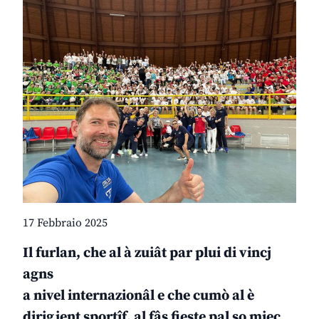
17 Febbraio 2025
Il furlan, che al à zuiât par plui di vincj
agns
a nivel internazionâl e che cumò al è
dirigjent sportîf, al fâs fieste pal so mieç