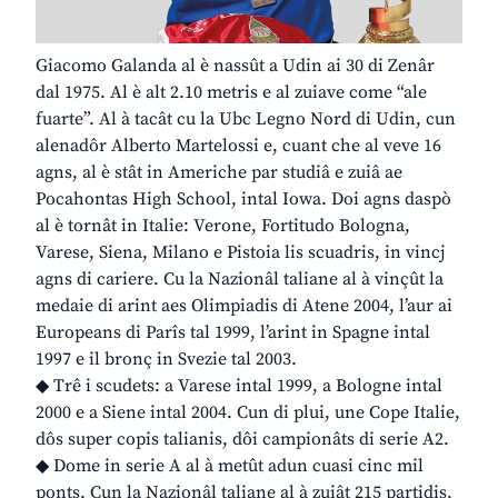
Giacomo Galanda al è nassût a Udin ai 30 di Zenâr
dal 1975. Al è alt 2.10 metris e al zuiave come “ale
fuarte”. Al à tacât cu la Ubc Legno Nord di Udin, cun
alenadôr Alberto Martelossi e, cuant che al veve 16
agns, al è stât in Americhe par studiâ e zuiâ ae
Pocahontas High School, intal Iowa. Doi agns daspò
al è tornât in Italie: Verone, Fortitudo Bologna,
Varese, Siena, Milano e Pistoia lis scuadris, in vincj
agns di cariere. Cu la Nazionâl taliane al à vinçût la
medaie di arint aes Olimpiadis di Atene 2004, l’aur ai
Europeans di Parîs tal 1999, l’arint in Spagne intal
1997 e il bronç in Svezie tal 2003.
◆ Trê i scudets: a Varese intal 1999, a Bologne intal
2000 e a Siene intal 2004. Cun di plui, une Cope Italie,
dôs super copis talianis, dôi campionâts di serie A2.
◆ Dome in serie A al à metût adun cuasi cinc mil
ponts. Cun la Nazionâl taliane al à zuiât 215 partidis,