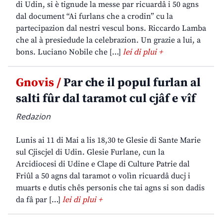
di Udin, si è tignude la messe par ricuardâ i 50 agns
dal document “Ai furlans che a crodin” cu la
partecipazion dal nestri vescul bons. Riccardo Lamba
che al à presiedude la celebrazion. Un grazie a lui, a
bons. Luciano Nobile che […]
lei di plui +
Gnovis /
Par che il popul furlan al
salti fûr dal taramot cul cjâf e vîf
Redazion
Lunis ai 11 di Mai a lis 18,30 te Glesie di Sante Marie
sul Cjiscjel di Udin. Glesie Furlane, cun la
Arcidiocesi di Udine e Clape di Culture Patrie dal
Friûl a 50 agns dal taramot o volìn ricuardâ ducj i
muarts e dutis chês personis che tai agns si son dadis
da fâ par […]
lei di plui +