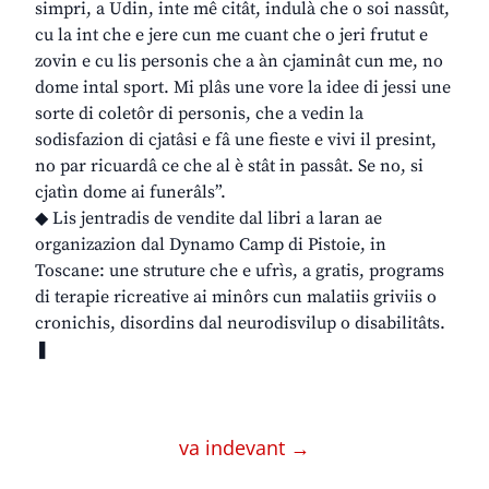
simpri, a Udin, inte mê citât, indulà che o soi nassût,
cu la int che e jere cun me cuant che o jeri frutut e
zovin e cu lis personis che a àn cjaminât cun me, no
dome intal sport. Mi plâs une vore la idee di jessi une
sorte di coletôr di personis, che a vedin la
sodisfazion di cjatâsi e fâ une fieste e vivi il presint,
no par ricuardâ ce che al è stât in passât. Se no, si
cjatìn dome ai funerâls”.
◆ Lis jentradis de vendite dal libri a laran ae
organizazion dal Dynamo Camp di Pistoie, in
Toscane: une struture che e ufrìs, a gratis, programs
di terapie ricreative ai minôrs cun malatiis griviis o
cronichis, disordins dal neurodisvilup o disabilitâts.
❚
va indevant →