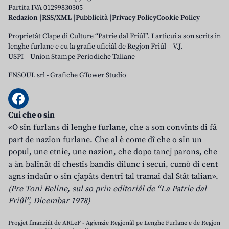
Partita IVA 01299830305
Redazion
RSS/XML
Pubblicità
Privacy Policy
Cookie Policy
Proprietât Clape di Culture “Patrie dal Friûl”. I articui a son scrits in
lenghe furlane e cu la grafie uficiâl de Regjon Friûl – V.J.
USPI – Union Stampe Periodiche Taliane
ENSOUL srl
-
Grafiche GTower Studio
Cui che o sin
«O sin furlans di lenghe furlane, che a son convints di fâ
part de nazion furlane. Che al è come dî che o sin un
popul, une etnie, une nazion, che dopo tancj parons, che
a àn balinât di chestis bandis dilunc i secui, cumò di cent
agns indaûr o sin cjapâts dentri tal tramai dal Stât talian».
(Pre Toni Beline, sul so prin editoriâl de “La Patrie dal
Friûl”, Dicembar 1978)
Progjet finanziât de ARLeF - Agjenzie Regjonâl pe Lenghe Furlane e de Regjon