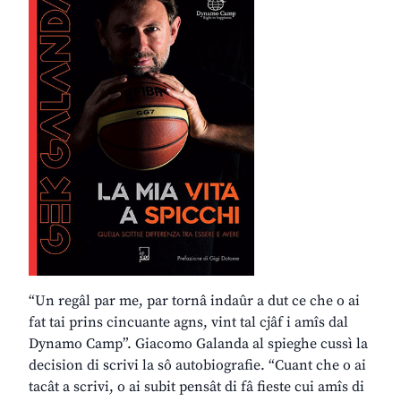
“Un regâl par me, par tornâ indaûr a dut ce che o ai
fat tai prins cincuante agns, vint tal cjâf i amîs dal
Dynamo Camp”. Giacomo Galanda al spieghe cussì la
decision di scrivi la sô autobiografie. “Cuant che o ai
tacât a scrivi, o ai subit pensât di fâ fieste cui amîs di