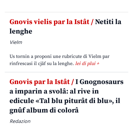
Gnovis vielis par la Istât /
Netiti la
lenghe
Vielm
Us tornin a proponi une rubricute di Vielm par
rinfrescasi il cjâf su la lenghe.
lei di plui +
Gnovis par la Istât /
I Gnognosaurs
a imparin a svolâ: al rive in
edicule «Tal blu piturât di blu», il
gnûf album di colorâ
Redazion