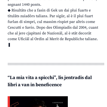
segnant 1440 ponts.
◆ Risultâts che a fasin di Gek un dai plui fuarts e
titulâts zuiadôrs talians. Par sigûr, al è il plui fuart
furlan di simpri, cul massim rispiet par altris come
Cescutti e Savio. Dopo des Olimpiadis dal 2004, cuant
che al jere cjapitani de Nazionâl, al è stât decorât
come Uficiâl al Ordin al Merit de Republiche taliane.
❚
:::::::::::::::::::::::::::::::::::::::::::::::::::::::::::::::::::::::::::::::::
“La mia vita a spicchi”, lis jentradis dal
libri a van in beneficence