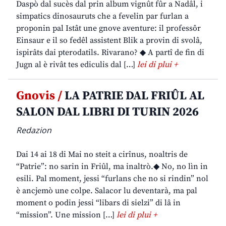
Daspò dal sucès dal prin album vignût fûr a Nadâl, i
simpatics dinosauruts che a fevelin par furlan a
proponin pal Istât une gnove aventure: il professôr
Einsaur e il so fedêl assistent Blik a provin di svolâ,
ispirâts dai pterodatils. Rivarano? ◆ A partî de fin di
Jugn al è rivât tes ediculis dal […]
lei di plui +
Gnovis /
LA PATRIE DAL FRIÛL AL
SALON DAL LIBRI DI TURIN 2026
Redazion
Dai 14 ai 18 di Mai no steit a cirînus, noaltris de
“Patrie”: no sarin in Friûl, ma inaltrò.◆ No, no lìn in
esili. Pal moment, jessi “furlans che no si rindin” nol
è ancjemò une colpe. Salacor lu deventarà, ma pal
moment o podin jessi “libars di sielzi” di lâ in
“mission”. Une mission […]
lei di plui +