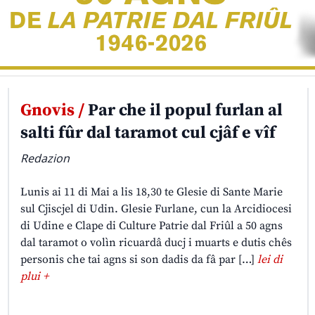
Gnovis /
Par che il popul furlan al
salti fûr dal taramot cul cjâf e vîf
Redazion
Lunis ai 11 di Mai a lis 18,30 te Glesie di Sante Marie
sul Cjiscjel di Udin. Glesie Furlane, cun la Arcidiocesi
di Udine e Clape di Culture Patrie dal Friûl a 50 agns
dal taramot o volìn ricuardâ ducj i muarts e dutis chês
personis che tai agns si son dadis da fâ par […]
lei di
plui +