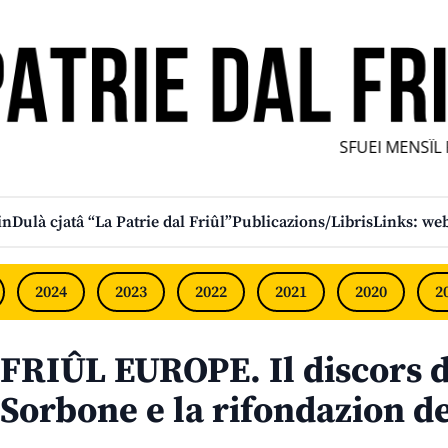
SFUEI MENSÎL FU
in
Dulà cjatâ “La Patrie dal Friûl”
Publicazions/Libris
Links: web
2024
2023
2022
2021
2020
2
FRIÛL EUROPE. Il discors d
Sorbone e la rifondazion d