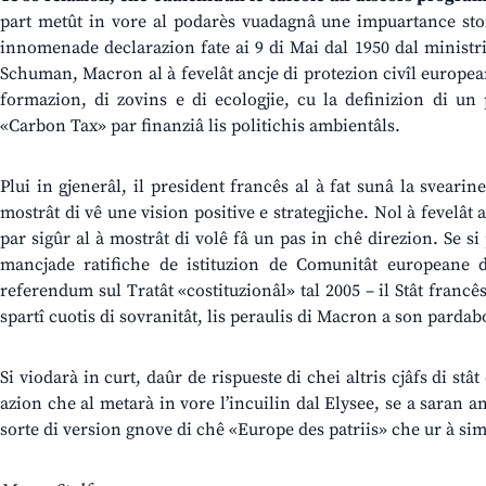
part metût in vore al podarès vuadagnâ une impuartance st
innomenade declarazion fate ai 9 di Mai dal 1950 dal ministri
Schuman, Macron al à fevelât ancje di protezion civîl europea
formazion, di zovins e di ecologjie, cu la definizion di un
«Carbon Tax» par finanziâ lis politichis ambientâls.
Plui in gjenerâl, il president francês al à fat sunâ la svearine
mostrât di vê une vision positive e strategjiche. Nol à fevelât
par sigûr al à mostrât di volê fâ un pas in chê direzion. Se si
mancjade ratifiche de istituzion de Comunitât europeane de
referendum sul Tratât «costituzionâl» tal 2005 – il Stât francê
spartî cuotis di sovranitât, lis peraulis di Macron a son pardab
Si viodarà in curt, daûr de rispueste di chei altris cjâfs di stâ
azion che al metarà in vore l’incuilin dal Elysee, se a saran a
sorte di version gnove di chê «Europe des patriis» che ur à simp