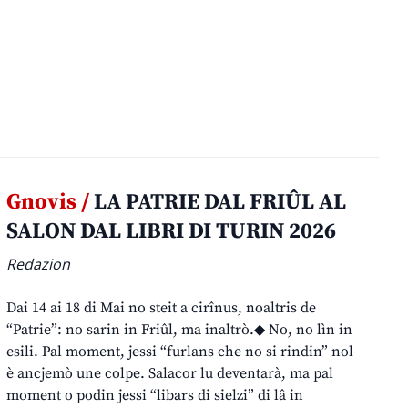
Gnovis /
LA PATRIE DAL FRIÛL AL
SALON DAL LIBRI DI TURIN 2026
Redazion
Dai 14 ai 18 di Mai no steit a cirînus, noaltris de
“Patrie”: no sarin in Friûl, ma inaltrò.◆ No, no lìn in
esili. Pal moment, jessi “furlans che no si rindin” nol
è ancjemò une colpe. Salacor lu deventarà, ma pal
moment o podin jessi “libars di sielzi” di lâ in