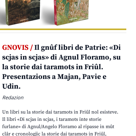
GNOVIS /
Il gnûf libri de Patrie: «Di
scjas in scjas» di Agnul Floramo, su
la storie dai taramots in Friûl.
Presentazions a Majan, Pavie e
Udin.
Redazion
Un libri su la storie dai taramots in Friûl nol esisteve.
Il libri «Di scjas in scjas, i taramots inte storie
furlane» di Agnul/Angelo Floramo al ripasse in mût
clâr e cronologjic la storie dai taramots in Friûl,