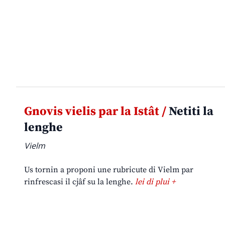
Gnovis vielis par la Istât /
Netiti la
lenghe
Vielm
Us tornin a proponi une rubricute di Vielm par
rinfrescasi il cjâf su la lenghe.
lei di plui +