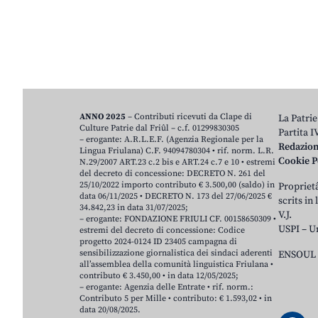
ANNO 2025
– Contributi ricevuti da Clape di
La Patrie
Culture Patrie dal Friûl – c.f. 01299830305
Partita 
– erogante: A.R.L.E.F. (Agenzia Regionale per la
Redazio
Lingua Friulana) C.F. 94094780304 • rif. norm. L.R.
Cookie P
N.29/2007 ART.23 c.2 bis e ART.24 c.7 e 10 • estremi
del decreto di concessione: DECRETO N. 261 del
25/10/2022 importo contributo € 3.500,00 (saldo) in
Proprietâ
data 06/11/2025 • DECRETO N. 173 del 27/06/2025 €
scrits in
34.842,23 in data 31/07/2025;
V.J.
– erogante: FONDAZIONE FRIULI CF. 00158650309 •
USPI – U
estremi del decreto di concessione: Codice
progetto 2024-0124 ID 23405 campagna di
sensibilizzazione giornalistica dei sindaci aderenti
ENSOUL 
all’assemblea della comunità linguistica Friulana •
contributo € 3.450,00 • in data 12/05/2025;
– erogante: Agenzia delle Entrate • rif. norm.:
Contributo 5 per Mille • contributo: € 1.593,02 • in
data 20/08/2025.