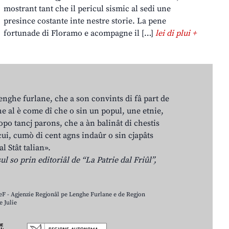
mostrant tant che il pericul sismic al sedi une
presince costante inte nestre storie. La pene
fortunade di Floramo e acompagne il […]
lei di plui +
lenghe furlane, che a son convints di fâ part de
e al è come dî che o sin un popul, une etnie,
po tancj parons, che a àn balinât di chestis
cui, cumò di cent agns indaûr o sin cjapâts
al Stât talian».
ul so prin editoriâl de “La Patrie dal Friûl”,
LeF - Agjenzie Regjonâl pe Lenghe Furlane e de Regjon
 Julie