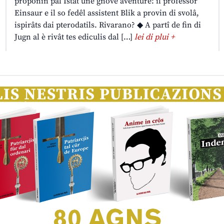
proponin pal Istât une gnove aventure: il professôr
Einsaur e il so fedêl assistent Blik a provin di svolâ,
ispirâts dai pterodatils. Rivarano? ◆ A partî de fin di
Jugn al è rivât tes ediculis dal […]
lei di plui +