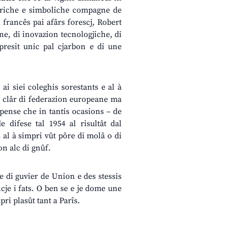
oriche e simboliche compagne de
 francês pai afârs forescj, Robert
ne, di inovazion tecnologjiche, di
 presit unic pal cjarbon e di une
 ai siei coleghis sorestants e al à
 a clâr di federazion europeane ma
 pense che in tantis ocasions – de
 difese tal 1954 al risultât dal
s al à simpri vût pôre di molâ o di
on alc di gnûf.
t e di guvier de Union e des stessis
ncje i fats. O ben se e je dome une
ri plasût tant a Parîs.