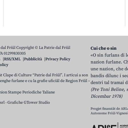
 dal Friûl Copyright © La Patrie dal Friûl
Cui che o sin
IVA 01299830305
«O sin furlans di 
n
RSS/XML
Pubblicità
Privacy Policy
nazion furlane. Ch
olicy
une nazion, che do
t Clape di Culture “Patrie dal Friûl”. I articui a son
bandis dilunc i se
 lenghe furlane e cu la grafie uficiâl de Regjon Friûl –
dentri tal tramai d
(Pre Toni Beline, s
nion Stampe Periodiche Taliane
Dicembar 1978)
srl
-
Grafiche GTower Studio
Progjet finanziât de AR
Autonome Friûl-Vignesie