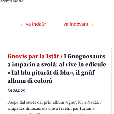
Marco Stolfo
← va indaûr
va indevant →
Gnovis par la Istât /
I Gnognosaurs
a imparin a svolâ: al rive in edicule
«Tal blu piturât di blu», il gnûf
album di colorâ
Redazion
Daspò dal sucès dal prin album vignût fûr a Nadâl, i
simpatics dinosauruts che a fevelin par furlan a