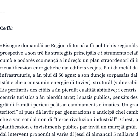
__
Ce fâ?
«Bisugne domandâi ae Regjon di tornâ a fâ politichis regjonâls 
prospetive a son trê lis strategjiis principâls e i struments relat
cumò e podarès scomençâ a indreçâ: un plan straordenari di in
ricualificazion energjetiche dai edificis vecjos. Plui di metât da
infrastruturis, a àn plui di 50 agns: a son duncje sorpassâts dal 
Istât e che a consumin energjie di Invier), struturâl (vulnerabii
Lis perifariis des citâts a àn pierdût cualitât abitative; i centri
centris turistics a àn pierdût atrat; i spazis publics, pensâts d
grât di frontâ i pericui peâts ai cambiaments climatics. Un gra
teritori” al pues dâ lavôr par gjenerazions e anticipâ chei c
che a van sot dal non di “tierce rivoluzion industriâl”! Chest, 
planificazion e invistiments publics par inviâ un marcjât gnûf
dal intervent proponût al varès di jessi di almancul 5 miliarts d