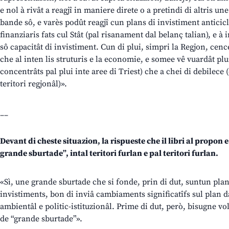
e nol à rivât a reagjî in maniere direte o a pretindi di altris un
bande sô, e varès podût reagjî cun plans di invistiment anticicl
finanziaris fats cul Stât (pal risanament dal belanç talian), e à 
sô capacitât di invistiment. Cun di plui, simpri la Regjon, cenc
che al inten lis struturis e la economie, e somee vê vuardât plui
concentrâts pal plui inte aree di Triest) che a chei di debilece 
teritori regjonâl)».
__
Devant di cheste situazion, la rispueste che il libri al propon
grande sburtade”, intal teritori furlan e pal teritori furlan.
«Sì, une grande sburtade che si fonde, prin di dut, suntun pla
invistiments, bon di inviâ cambiaments significatîfs sul plan d
ambientâl e politic-istituzionâl. Prime di dut, però, bisugne vol
de “grande sburtade”».