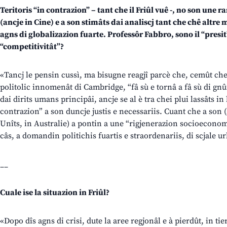
Teritoris “in contrazion” – tant che il Friûl vuê -, no son une 
(ancje in Cine) e a son stimâts dai analiscj tant che chê altre m
agns di globalizazion fuarte. Professôr Fabbro, sono il “presit”
“competitivitât”?
«Tancj le pensin cussì, ma bisugne reagjî parcè che, cemût che 
politolic innomenât di Cambridge, “fâ sù e tornâ a fâ sù di gnûf 
dai dirits umans principâi, ancje se al è tra chei plui lassâts in 
contrazion” a son duncje justis e necessariis. Cuant che a son (
Unîts, in Australie) a pontin a une “rigjenerazion socioeconomi
câs, a domandin politichis fuartis e straordenariis, di scjale u
__
Cuale ise la situazion in Friûl?
«Dopo dîs agns di crisi, dute la aree regjonâl e à pierdût, in ti