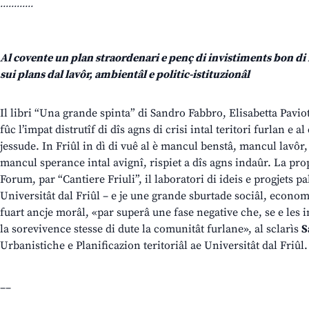
............
Al covente un plan straordenari e penç di invistiments bon di
sui plans dal lavôr, ambientâl e politic-istituzionâl
Il libri “Una grande spinta” di Sandro Fabbro, Elisabetta Pavio
fûc l’impat distrutîf di dîs agns di crisi intal teritori furlan e a
jessude. In Friûl in dì di vuê al è mancul benstâ, mancul lavôr
mancul sperance intal avignî, rispiet a dîs agns indaûr. La prop
Forum, par “Cantiere Friuli”, il laboratori di ideis e progjets pa
Universitât dal Friûl – e je une grande sburtade sociâl, econom
fuart ancje morâl, «par superâ une fase negative che, se e les i
la sorevivence stesse di dute la comunitât furlane», al sclarìs
S
Urbanistiche e Planificazion teritoriâl ae Universitât dal Friûl.
__