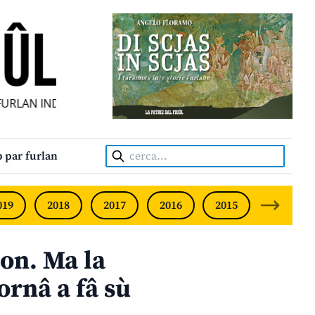
LAN INDIPENDENT • INDEPENDENT FRIULIAN MONTHLY • N
Cerca:
 par furlan
019
2018
2017
2016
2015
2014
ion. Ma la
ornâ a fâ sù