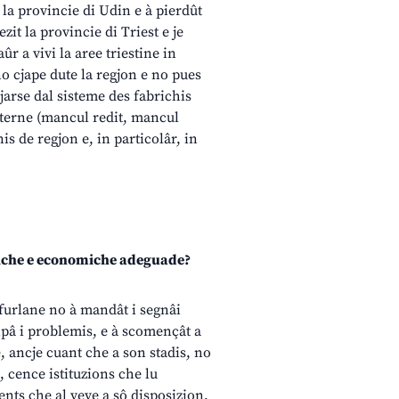
 la provincie di Udin e à pierdût
ezit la provincie di Triest e je
 a vivi la aree triestine in
no cjape dute la regjon e no pues
jarse dal sisteme des fabrichis
interne (mancul redit, mancul
s de regjon e, in particolâr, in
itiche e economiche adeguade?
 furlane no à mandât i segnâi
cipâ i problemis, e à scomençât a
, ancje cuant che a son stadis, no
 cence istituzions che lu
ents che al veve a sô disposizion,