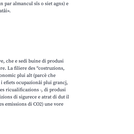
n par almancul sîs o siet agns) e
atâi».
ve, che e sedi buine di produsi
re. La filiere des “costruzions,
conomic plui alt (parcè che
 i efiets ocupazionâi plui grancj,
es ricualificazions -, di produsi
ions di sigurece e atrat di dut il
des emissions di CO2) une vore