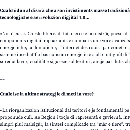
Cualchidun al disarà che a son invistiments masse tradizionâi 
tecnologjiche e ae rivoluzion digjitâl 4.0…
«Nol è cussì. Cheste filiere, di fat, e cree e no distrûç puescj di
components digjitâi impuartants e comparts une vore avanzâts 
energjetiche; la domotiche; l'”internet des robis” par coneti e g
sisteme insediatîf a bas consum energjetic e a alt contignût di 
soredut lavôr, cualitât e sigurece sul teritori, ancje par dutis c
__
Cuale ise la ultime strategjie di meti in vore?
«La riorganizazion istituzionâl dal teritori e je fondamentâl pe 
proponude culì. Ae Regjon i tocje di rapresentâ e guviernâ, int
simpri plui malsigûr, la sintesi complicade tra “mâr e tiere”, tra