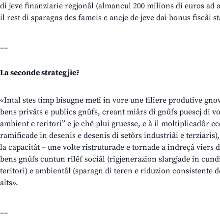
di jeve finanziarie regjonâl (almancul 200 milions di euros ad a
il rest di sparagns des fameis e ancje de jeve dai bonus fiscâi st
__
La seconde strategjie?
«Intal stes timp bisugne meti in vore une filiere produtive gno
bens privâts e publics gnûfs, creant miârs di gnûfs puescj di vo
ambient e teritori” e je chê plui gruesse, e à il moltiplicadôr e
ramificade in desenis e desenis di setôrs industriâi e terziaris),
la capacitât – une volte ristruturade e tornade a indreçâ viers d
bens gnûfs cuntun rilêf sociâl (rigjenerazion slargjade in cundiz
teritori) e ambientâl (sparagn di teren e riduzion consistente 
alts».
__