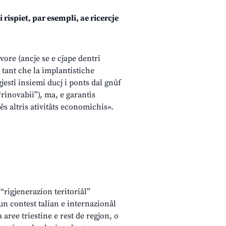
rispiet, par esempli, ae ricercje
 vore (ancje se e cjape dentri
tant che la implantistiche
jestî insiemi ducj i ponts dal gnûf
“rinovabii”), ma, e garantìs
hês altris ativitâts economichis».
“rigjenerazion teritoriâl”
un contest talian e internazionâl
 aree triestine e rest de regjon, o