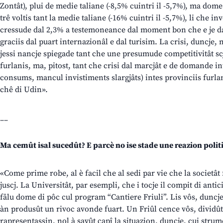
Zontât), plui de medie taliane (-8,5% cuintri il -5,7%), ma dome
trê voltis tant la medie taliane (-16% cuintri il -5,7%), li che inv
cressude dal 2,3% a testemoneance dal moment bon che e je daûr
graciis dal puart internazionâl e dal turisim. La crisi, duncje, 
jessi nancje spiegade tant che une presumude competitivitât sc
furlanis, ma, pitost, tant che crisi dal marcjât e de domande 
consums, mancul invistiments slargjâts) intes provinciis furlani
chê di Udin».
__
Ma cemût isal sucedût? E parcè no ise stade une reazion pol
«Come prime robe, al è facil che al sedi par vie che la societât
juscj. La Universitât, par esempli, che i tocje il compit di anti
fâlu dome di pôc cul program “Cantiere Friuli”. Lis vôs, duncje
àn produsût un rivoc avonde fuart. Un Friûl cence vôs, dividût,
rapresentassin, nol à savût capî la situazion, duncje, cui strum