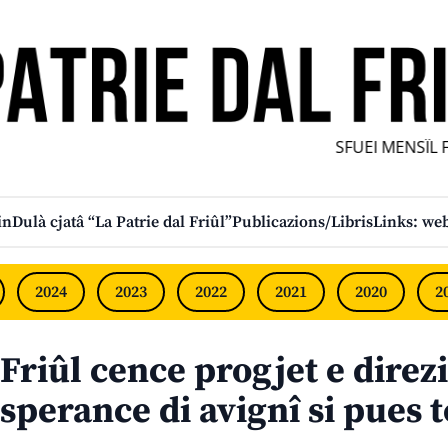
SFUEI MENSÎL FUR
in
Dulà cjatâ “La Patrie dal Friûl”
Publicazions/Libris
Links: web
2024
2023
2022
2021
2020
2
Friûl cence progjet e direz
sperance di avignî si pues t