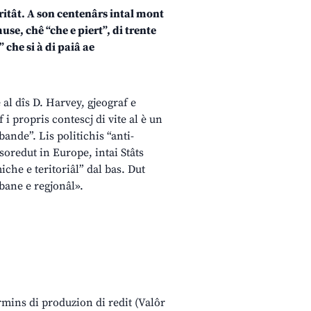
raritât. A son centenârs intal mont
use, chê “che e piert”, di trente
 che si à di paiâ ae
al dîs D. Harvey, gjeograf e
i propris contescj di vite al è un
bande”. Lis politichis “anti-
soredut in Europe, intai Stâts
che e teritoriâl” dal bas. Dut
rbane e regjonâl».
ermins di produzion di redit (Valôr