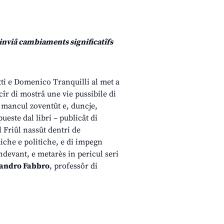
 inviâ cambiaments significatîfs
tti e Domenico Tranquilli al met a
l cîr di mostrâ une vie pussibile di
, mancul zoventût e, duncje,
ueste dal libri – publicât di
l Friûl nassût dentri de
iche e politiche, e di impegn
ndevant, e metarès in pericul seri
andro Fabbro
, professôr di