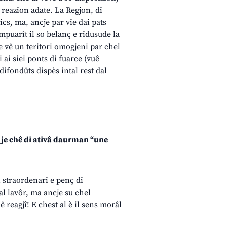
e reazion adate. La Regjon, di
ics, ma, ancje par vie dai pats
impuarît il so belanç e ridusude la
e vê un teritori omogjeni par chel
 ai siei ponts di fuarce (vuê
(difondûts dispès intal rest dal
 e je chê di ativâ daurman “une
n straordenari e penç di
al lavôr, ma ancje su chel
ê reagjî! E chest al è il sens morâl