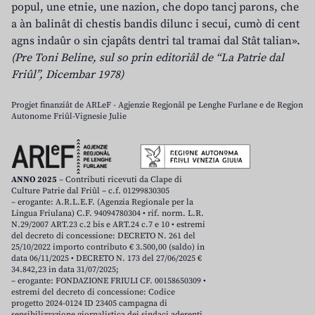
popul, une etnie, une nazion, che dopo tancj parons, che
a àn balinât di chestis bandis dilunc i secui, cumò di cent
agns indaûr o sin cjapâts dentri tal tramai dal Stât talian».
(Pre Toni Beline, sul so prin editoriâl de “La Patrie dal
Friûl”, Dicembar 1978)
Progjet finanziât de ARLeF - Agjenzie Regjonâl pe Lenghe Furlane e de Regjon
Autonome Friûl-Vignesie Julie
ANNO 2025
– Contributi ricevuti da Clape di
Culture Patrie dal Friûl – c.f. 01299830305
– erogante: A.R.L.E.F. (Agenzia Regionale per la
Lingua Friulana) C.F. 94094780304 • rif. norm. L.R.
N.29/2007 ART.23 c.2 bis e ART.24 c.7 e 10 • estremi
del decreto di concessione: DECRETO N. 261 del
25/10/2022 importo contributo € 3.500,00 (saldo) in
data 06/11/2025 • DECRETO N. 173 del 27/06/2025 €
34.842,23 in data 31/07/2025;
– erogante: FONDAZIONE FRIULI CF. 00158650309 •
estremi del decreto di concessione: Codice
progetto 2024-0124 ID 23405 campagna di
sensibilizzazione giornalistica dei sindaci aderenti