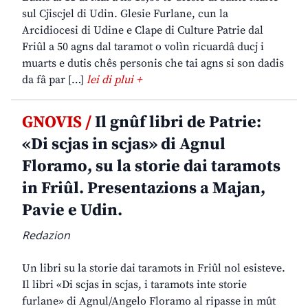
sul Cjiscjel di Udin. Glesie Furlane, cun la
Arcidiocesi di Udine e Clape di Culture Patrie dal
Friûl a 50 agns dal taramot o volìn ricuardâ ducj i
muarts e dutis chês personis che tai agns si son dadis
da fâ par […]
lei di plui +
GNOVIS /
Il gnûf libri de Patrie:
«Di scjas in scjas» di Agnul
Floramo, su la storie dai taramots
in Friûl. Presentazions a Majan,
Pavie e Udin.
Redazion
Un libri su la storie dai taramots in Friûl nol esisteve.
Il libri «Di scjas in scjas, i taramots inte storie
furlane» di Agnul/Angelo Floramo al ripasse in mût