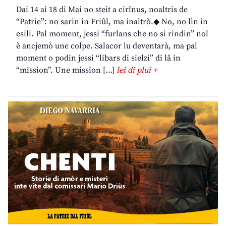
Dai 14 ai 18 di Mai no steit a cirînus, noaltris de
“Patrie”: no sarin in Friûl, ma inaltrò.◆ No, no lìn in
esili. Pal moment, jessi “furlans che no si rindin” nol
è ancjemò une colpe. Salacor lu deventarà, ma pal
moment o podin jessi “libars di sielzi” di lâ in
“mission”. Une mission […]
lei di plui +