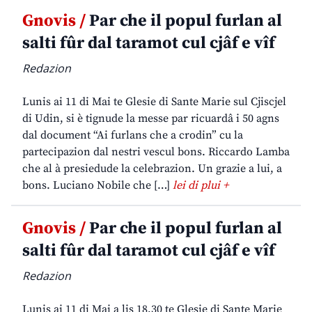
Gnovis /
Par che il popul furlan al
salti fûr dal taramot cul cjâf e vîf
Redazion
Lunis ai 11 di Mai te Glesie di Sante Marie sul Cjiscjel
di Udin, si è tignude la messe par ricuardâ i 50 agns
dal document “Ai furlans che a crodin” cu la
partecipazion dal nestri vescul bons. Riccardo Lamba
che al à presiedude la celebrazion. Un grazie a lui, a
bons. Luciano Nobile che […]
lei di plui +
Gnovis /
Par che il popul furlan al
salti fûr dal taramot cul cjâf e vîf
Redazion
Lunis ai 11 di Mai a lis 18,30 te Glesie di Sante Marie