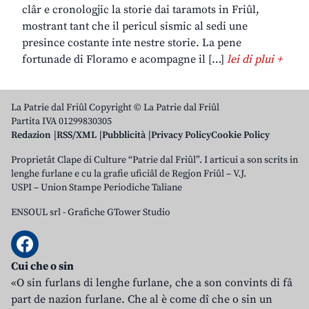
clâr e cronologjic la storie dai taramots in Friûl,
mostrant tant che il pericul sismic al sedi une
presince costante inte nestre storie. La pene
fortunade di Floramo e acompagne il […]
lei di plui +
La Patrie dal Friûl Copyright © La Patrie dal Friûl
Partita IVA 01299830305
Redazion
RSS/XML
Pubblicità
Privacy Policy
Cookie Policy
Proprietât Clape di Culture “Patrie dal Friûl”. I articui a son scrits in
lenghe furlane e cu la grafie uficiâl de Regjon Friûl – V.J.
USPI – Union Stampe Periodiche Taliane
ENSOUL srl
-
Grafiche GTower Studio
Cui che o sin
«O sin furlans di lenghe furlane, che a son convints di fâ
part de nazion furlane. Che al è come dî che o sin un