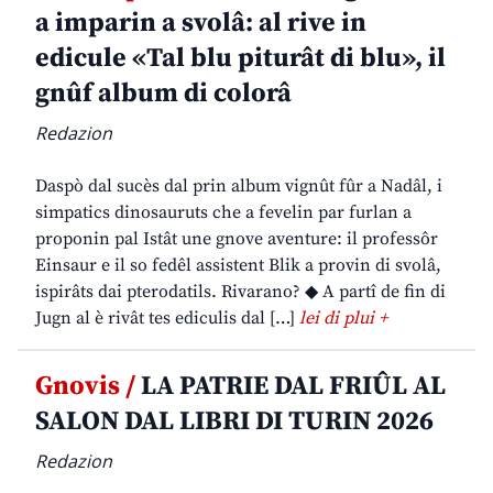
a imparin a svolâ: al rive in
edicule «Tal blu piturât di blu», il
gnûf album di colorâ
Redazion
Daspò dal sucès dal prin album vignût fûr a Nadâl, i
simpatics dinosauruts che a fevelin par furlan a
proponin pal Istât une gnove aventure: il professôr
Einsaur e il so fedêl assistent Blik a provin di svolâ,
ispirâts dai pterodatils. Rivarano? ◆ A partî de fin di
Jugn al è rivât tes ediculis dal […]
lei di plui +
Gnovis /
LA PATRIE DAL FRIÛL AL
SALON DAL LIBRI DI TURIN 2026
Redazion