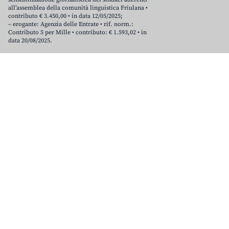
all’assemblea della comunità linguistica Friulana •
contributo € 3.450,00 • in data 12/05/2025;
– erogante: Agenzia delle Entrate • rif. norm.:
Contributo 5 per Mille • contributo: € 1.593,02 • in
data 20/08/2025.