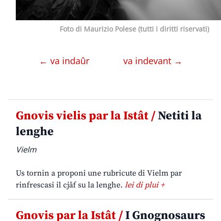
Foto di Maurizio Polese (tutti i diritti riservati)
← va indaûr
va indevant →
Gnovis vielis par la Istât /
Netiti la
lenghe
Vielm
Us tornin a proponi une rubricute di Vielm par
rinfrescasi il cjâf su la lenghe.
lei di plui +
Gnovis par la Istât /
I Gnognosaurs