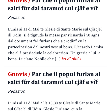
Gnovis /
Par che il popul furlan al
salti fûr dal taramot cul cjâf e vîf
Redazion
Lunis ai 11 di Mai te Glesie di Sante Marie sul Cjiscjel
di Udin, si è tignude la messe par ricuardâ i 50 agns
dal document “Ai furlans che a crodin” cu la
partecipazion dal nestri vescul bons. Riccardo Lamba
che al à presiedude la celebrazion. Un grazie a lui, a
bons. Luciano Nobile che […]
lei di plui +
Gnovis /
Par che il popul furlan al
salti fûr dal taramot cul cjâf e vîf
Redazion
Lunis ai 11 di Mai a lis 18,30 te Glesie di Sante Marie
sul Cjiscjel di Udin. Glesie Furlane, cun la