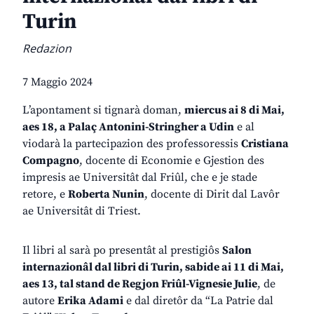
Turin
Redazion
7 Maggio 2024
L’apontament si tignarà doman,
miercus ai 8 di Mai,
aes 18, a Palaç Antonini-Stringher a Udin
e al
viodarà la partecipazion des professoressis
Cristiana
Compagno
, docente di Economie e Gjestion des
impresis ae Universitât dal Friûl, che e je stade
retore, e
Roberta Nunin
, docente di Dirit dal Lavôr
ae Universitât di Triest.
Il libri al sarà po presentât al prestigiôs
Salon
internazionâl dal libri di Turin, sabide ai 11 di Mai,
aes 13, tal stand de Regjon Friûl-Vignesie Julie
, de
autore
Erika Adami
e dal diretôr da “La Patrie dal