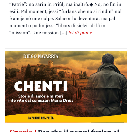
“Patrie”: no sarin in Friûl, ma inaltrò.◆ No, no lìn in
esili. Pal moment, jessi “furlans che no si rindin” nol
è ancjemò une colpe. Salacor lu deventarà, ma pal
moment o podin jessi “libars di sielzi” di lâ in
“mission”. Une mission […]
lei di plui +