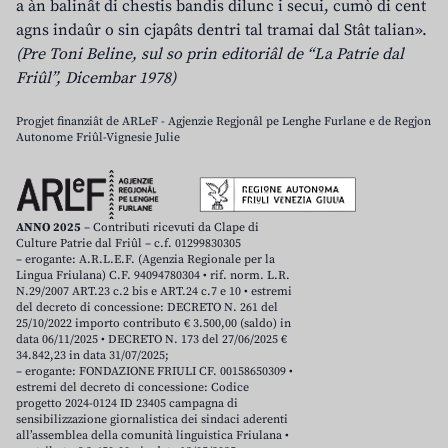
a àn balinât di chestis bandis dilunc i secui, cumò di cent
agns indaûr o sin cjapâts dentri tal tramai dal Stât talian».
(Pre Toni Beline, sul so prin editoriâl de “La Patrie dal
Friûl”, Dicembar 1978)
Progjet finanziât de ARLeF - Agjenzie Regjonâl pe Lenghe Furlane e de Regjon
Autonome Friûl-Vignesie Julie
ANNO 2025
– Contributi ricevuti da Clape di
Culture Patrie dal Friûl – c.f. 01299830305
– erogante: A.R.L.E.F. (Agenzia Regionale per la
Lingua Friulana) C.F. 94094780304 • rif. norm. L.R.
N.29/2007 ART.23 c.2 bis e ART.24 c.7 e 10 • estremi
del decreto di concessione: DECRETO N. 261 del
25/10/2022 importo contributo € 3.500,00 (saldo) in
data 06/11/2025 • DECRETO N. 173 del 27/06/2025 €
34.842,23 in data 31/07/2025;
– erogante: FONDAZIONE FRIULI CF. 00158650309 •
estremi del decreto di concessione: Codice
progetto 2024-0124 ID 23405 campagna di
sensibilizzazione giornalistica dei sindaci aderenti
all’assemblea della comunità linguistica Friulana •