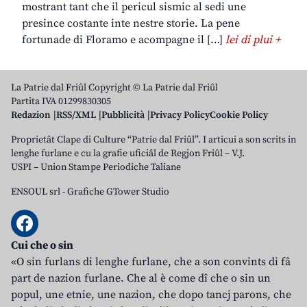
mostrant tant che il pericul sismic al sedi une
presince costante inte nestre storie. La pene
fortunade di Floramo e acompagne il […]
lei di plui +
La Patrie dal Friûl Copyright © La Patrie dal Friûl
Partita IVA 01299830305
Redazion
RSS/XML
Pubblicità
Privacy Policy
Cookie Policy
Proprietât Clape di Culture “Patrie dal Friûl”. I articui a son scrits in
lenghe furlane e cu la grafie uficiâl de Regjon Friûl – V.J.
USPI – Union Stampe Periodiche Taliane
ENSOUL srl
-
Grafiche GTower Studio
Cui che o sin
«O sin furlans di lenghe furlane, che a son convints di fâ
part de nazion furlane. Che al è come dî che o sin un
popul, une etnie, une nazion, che dopo tancj parons, che