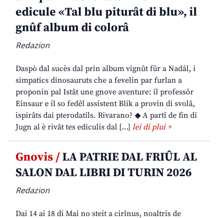
edicule «Tal blu piturât di blu», il
gnûf album di colorâ
Redazion
Daspò dal sucès dal prin album vignût fûr a Nadâl, i
simpatics dinosauruts che a fevelin par furlan a
proponin pal Istât une gnove aventure: il professôr
Einsaur e il so fedêl assistent Blik a provin di svolâ,
ispirâts dai pterodatils. Rivarano? ◆ A partî de fin di
Jugn al è rivât tes ediculis dal […]
lei di plui +
Gnovis /
LA PATRIE DAL FRIÛL AL
SALON DAL LIBRI DI TURIN 2026
Redazion
Dai 14 ai 18 di Mai no steit a cirînus, noaltris de