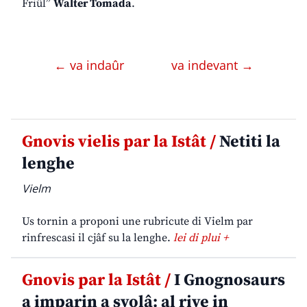
Friûl”
Walter Tomada
.
← va indaûr
va indevant →
Gnovis vielis par la Istât /
Netiti la
lenghe
Vielm
Us tornin a proponi une rubricute di Vielm par
rinfrescasi il cjâf su la lenghe.
lei di plui +
Gnovis par la Istât /
I Gnognosaurs
a imparin a svolâ: al rive in