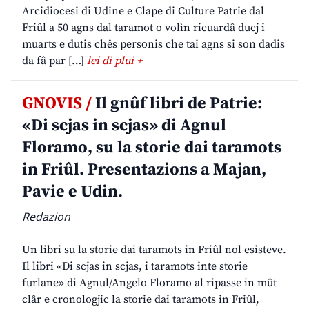
Arcidiocesi di Udine e Clape di Culture Patrie dal
Friûl a 50 agns dal taramot o volìn ricuardâ ducj i
muarts e dutis chês personis che tai agns si son dadis
da fâ par […]
lei di plui +
GNOVIS /
Il gnûf libri de Patrie:
«Di scjas in scjas» di Agnul
Floramo, su la storie dai taramots
in Friûl. Presentazions a Majan,
Pavie e Udin.
Redazion
Un libri su la storie dai taramots in Friûl nol esisteve.
Il libri «Di scjas in scjas, i taramots inte storie
furlane» di Agnul/Angelo Floramo al ripasse in mût
clâr e cronologjic la storie dai taramots in Friûl,