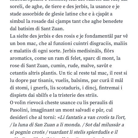
soreli, de aghe, de tiere e des jerbis, la usance e je
stade assorbide de glesie latine che e à cjapât a
simbul la rosade dai cjamps tant che aghe benedete
dal batisim di Sant Zuan.
La sielte des jerbis e des rosis e je fondamentâl par vê
un bon mac, che al funzioni cuintri disgraciis, maliis
e malatiis di ogni sorte. Jerbis medisinâls, flôrs
aromatics, come un ram di felet, sparc di mont, la
rose di Sant Zuan, cumin, rude, malve, savût e
cetantis altris plantis. Un tic al reste tal mac, il rest si
lu dopre par tisanis, vuelis, balsims, par curâ il mâl
di stomi, i gnerfs, lis scotaduris, i dincj, fintremai i
dispiets dai sbilfs e la tristerie des striis.
O volìn rievocâ cheste usance cu lis peraulis di
Pasolini, imagjinant un mont salvadi e pûr, cul
desideri che al torni:
«Li fantatis a van crotis ta l’ort,
/ la luna di San Zuan a li monda. / Sot dal milussâr a
si pognin crotis / vuardant li stelis spierdudis e il