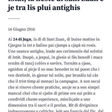
je tra lis plui antighis
............
16 Giugno 2016
Ai
24 di Jugn
, la dì di Sant Zuan, di buine matine in
Cjargne la int e baline pai cjamps a cjapâ sù rosis.
Une usance antighe, leade aes cerimoniis dal solstizi
di Istât. Daspò, a jespui, in glesie si fâs benedî i macs
ornâts di tancj colôrs e savôrs. Tornâts a cjase,
ognidun al picje il so mac benedet in tal puest che i
ven destinât, in gjenar tal solâr, par brusâlu tal câs
che il trist timp al menaci la campagne. A son secui
che si rinove cheste pratiche, ancje se a son simpri
mancul chei che si cjatin di prime ore sui prâts a
condividi cheste esperience, miscliçade a une
dimension tra il sacri e il profan. Rît di divignince
indoeuropeane e celtiche, leât aes fuarcis dal fûc, dal