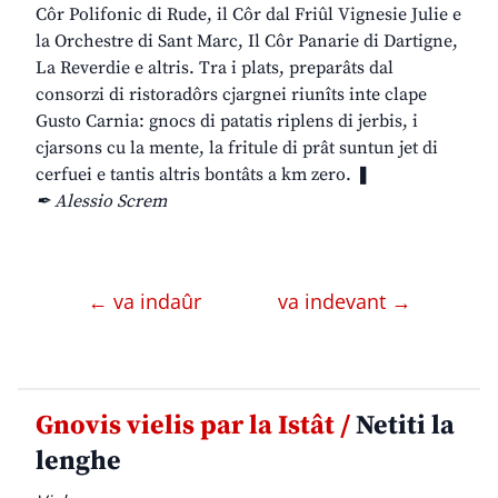
Côr Polifonic di Rude, il Côr dal Friûl Vignesie Julie e
la Orchestre di Sant Marc, Il Côr Panarie di Dartigne,
La Reverdie e altris. Tra i plats, preparâts dal
consorzi di ristoradôrs cjargnei riunîts inte clape
Gusto Carnia: gnocs di patatis riplens di jerbis, i
cjarsons cu la mente, la fritule di prât suntun jet di
cerfuei e tantis altris bontâts a km zero. ❚
✒ Alessio Screm
← va indaûr
va indevant →
Gnovis vielis par la Istât /
Netiti la
lenghe