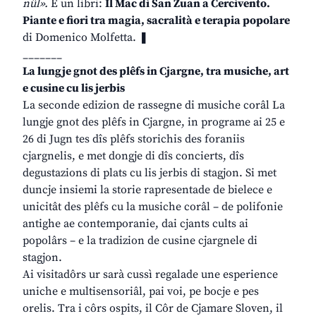
nûl».
E un libri:
Il Mac di San Zuan a Cercivento.
Piante e fiori tra magia, sacralità e terapia popolare
di Domenico Molfetta. ❚
_______
La lungje gnot des plêfs in Cjargne, tra musiche, art
e cusine cu lis jerbis
La seconde edizion de rassegne di musiche corâl La
lungje gnot des plêfs in Cjargne, in programe ai 25 e
26 di Jugn tes dîs plêfs storichis des foraniis
cjargnelis, e met dongje di dîs concierts, dîs
degustazions di plats cu lis jerbis di stagjon. Si met
duncje insiemi la storie rapresentade de bielece e
unicitât des plêfs cu la musiche corâl – de polifonie
antighe ae contemporanie, dai cjants cults ai
popolârs – e la tradizion de cusine cjargnele di
stagjon.
Ai visitadôrs ur sarà cussì regalade une esperience
uniche e multisensoriâl, pai voi, pe bocje e pes
orelis. Tra i côrs ospits, il Côr de Cjamare Sloven, il