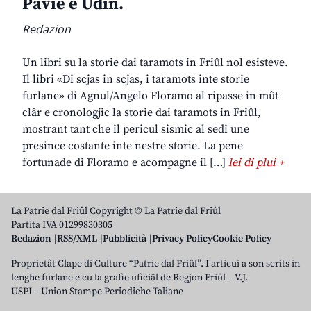
Pavie e Udin.
Redazion
Un libri su la storie dai taramots in Friûl nol esisteve.
Il libri «Di scjas in scjas, i taramots inte storie
furlane» di Agnul/Angelo Floramo al ripasse in mût
clâr e cronologjic la storie dai taramots in Friûl,
mostrant tant che il pericul sismic al sedi une
presince costante inte nestre storie. La pene
fortunade di Floramo e acompagne il […]
lei di plui +
La Patrie dal Friûl Copyright © La Patrie dal Friûl
Partita IVA 01299830305
Redazion
RSS/XML
Pubblicità
Privacy Policy
Cookie Policy
Proprietât Clape di Culture “Patrie dal Friûl”. I articui a son scrits in
lenghe furlane e cu la grafie uficiâl de Regjon Friûl – V.J.
USPI – Union Stampe Periodiche Taliane