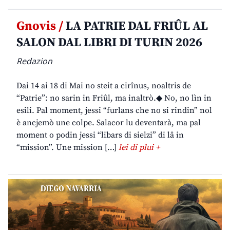
Gnovis /
LA PATRIE DAL FRIÛL AL
SALON DAL LIBRI DI TURIN 2026
Redazion
Dai 14 ai 18 di Mai no steit a cirînus, noaltris de
“Patrie”: no sarin in Friûl, ma inaltrò.◆ No, no lìn in
esili. Pal moment, jessi “furlans che no si rindin” nol
è ancjemò une colpe. Salacor lu deventarà, ma pal
moment o podin jessi “libars di sielzi” di lâ in
“mission”. Une mission […]
lei di plui +