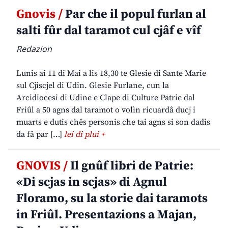
Gnovis /
Par che il popul furlan al
salti fûr dal taramot cul cjâf e vîf
Redazion
Lunis ai 11 di Mai a lis 18,30 te Glesie di Sante Marie
sul Cjiscjel di Udin. Glesie Furlane, cun la
Arcidiocesi di Udine e Clape di Culture Patrie dal
Friûl a 50 agns dal taramot o volìn ricuardâ ducj i
muarts e dutis chês personis che tai agns si son dadis
da fâ par […]
lei di plui +
GNOVIS /
Il gnûf libri de Patrie:
«Di scjas in scjas» di Agnul
Floramo, su la storie dai taramots
in Friûl. Presentazions a Majan,