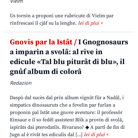
Vielm
Us tornin a proponi une rubricute di Vielm par
rinfrescasi il cjâf su la lenghe.
lei di plui +
Gnovis par la Istât /
I Gnognosaurs
a imparin a svolâ: al rive in
edicule «Tal blu piturât di blu», il
gnûf album di colorâ
Redazion
Daspò dal sucès dal prin album vignût fûr a Nadâl, i
simpatics dinosauruts che a fevelin par furlan a
proponin pal Istât une gnove aventure: il professôr
Einsaur e il so fedêl assistent Blik a provin di svolâ,
ispirâts dai pterodatils. Rivarano? ◆ A partî de fin di
Jugn al è rivât tes ediculis dal […]
lei di plui +