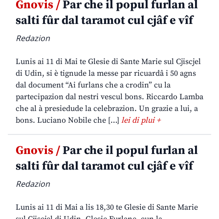
Gnovis /
Par che il popul furlan al
salti fûr dal taramot cul cjâf e vîf
Redazion
Lunis ai 11 di Mai te Glesie di Sante Marie sul Cjiscjel
di Udin, si è tignude la messe par ricuardâ i 50 agns
dal document “Ai furlans che a crodin” cu la
partecipazion dal nestri vescul bons. Riccardo Lamba
che al à presiedude la celebrazion. Un grazie a lui, a
bons. Luciano Nobile che […]
lei di plui +
Gnovis /
Par che il popul furlan al
salti fûr dal taramot cul cjâf e vîf
Redazion
Lunis ai 11 di Mai a lis 18,30 te Glesie di Sante Marie