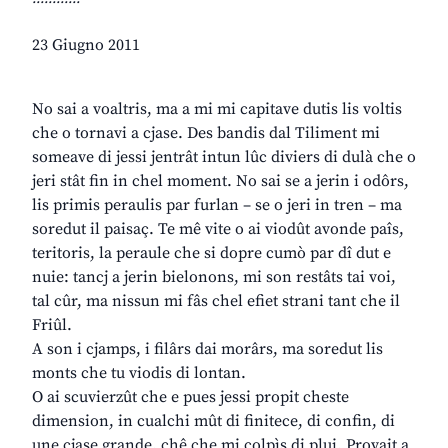
23 Giugno 2011
No sai a voaltris, ma a mi mi capitave dutis lis voltis
che o tornavi a cjase. Des bandis dal Tiliment mi
someave di jessi jentrât intun lûc diviers di dulà che o
jeri stât fin in chel moment. No sai se a jerin i odôrs,
lis primis peraulis par furlan – se o jeri in tren – ma
soredut il paisaç. Te mê vite o ai viodût avonde paîs,
teritoris, la peraule che si dopre cumò par dî dut e
nuie: tancj a jerin bielonons, mi son restâts tai voi,
tal cûr, ma nissun mi fâs chel efiet strani tant che il
Friûl.
A son i cjamps, i filârs dai morârs, ma soredut lis
monts che tu viodis di lontan.
O ai scuvierzût che e pues jessi propit cheste
dimension, in cualchi mût di finitece, di confin, di
une cjase grande, chê che mi colpìs di plui. Provait a