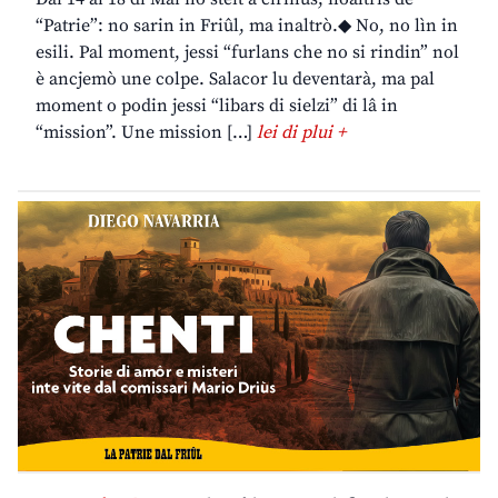
“Patrie”: no sarin in Friûl, ma inaltrò.◆ No, no lìn in
esili. Pal moment, jessi “furlans che no si rindin” nol
è ancjemò une colpe. Salacor lu deventarà, ma pal
moment o podin jessi “libars di sielzi” di lâ in
“mission”. Une mission […]
lei di plui +