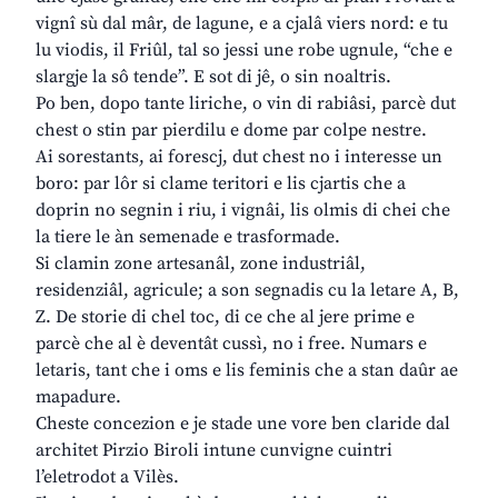
vignî sù dal mâr, de lagune, e a cjalâ viers nord: e tu
lu viodis, il Friûl, tal so jessi une robe ugnule, “che e
slargje la sô tende”. E sot di jê, o sin noaltris.
Po ben, dopo tante liriche, o vin di rabiâsi, parcè dut
chest o stin par pierdilu e dome par colpe nestre.
Ai sorestants, ai forescj, dut chest no i interesse un
boro: par lôr si clame teritori e lis cjartis che a
doprin no segnin i riu, i vignâi, lis olmis di chei che
la tiere le àn semenade e trasformade.
Si clamin zone artesanâl, zone industriâl,
residenziâl, agricule; a son segnadis cu la letare A, B,
Z. De storie di chel toc, di ce che al jere prime e
parcè che al è deventât cussì, no i free. Numars e
letaris, tant che i oms e lis feminis che a stan daûr ae
mapadure.
Cheste concezion e je stade une vore ben claride dal
architet Pirzio Biroli intune cunvigne cuintri
l’eletrodot a Vilès.