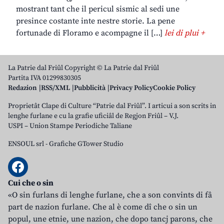
mostrant tant che il pericul sismic al sedi une
presince costante inte nestre storie. La pene
fortunade di Floramo e acompagne il […]
lei di plui +
La Patrie dal Friûl Copyright © La Patrie dal Friûl
Partita IVA 01299830305
Redazion
RSS/XML
Pubblicità
Privacy Policy
Cookie Policy
Proprietât Clape di Culture “Patrie dal Friûl”. I articui a son scrits in
lenghe furlane e cu la grafie uficiâl de Regjon Friûl – V.J.
USPI – Union Stampe Periodiche Taliane
ENSOUL srl
-
Grafiche GTower Studio
Cui che o sin
«O sin furlans di lenghe furlane, che a son convints di fâ
part de nazion furlane. Che al è come dî che o sin un
popul, une etnie, une nazion, che dopo tancj parons, che