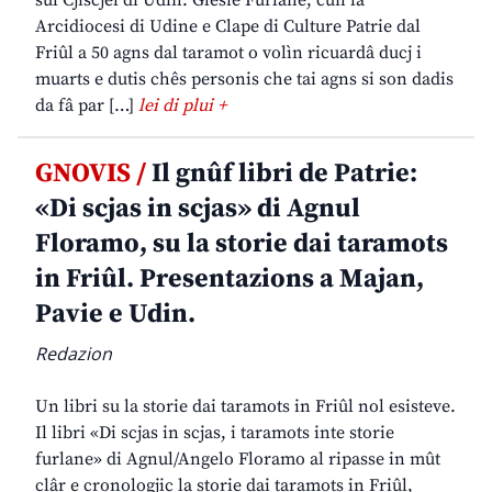
sul Cjiscjel di Udin. Glesie Furlane, cun la
Arcidiocesi di Udine e Clape di Culture Patrie dal
Friûl a 50 agns dal taramot o volìn ricuardâ ducj i
muarts e dutis chês personis che tai agns si son dadis
da fâ par […]
lei di plui +
GNOVIS /
Il gnûf libri de Patrie:
«Di scjas in scjas» di Agnul
Floramo, su la storie dai taramots
in Friûl. Presentazions a Majan,
Pavie e Udin.
Redazion
Un libri su la storie dai taramots in Friûl nol esisteve.
Il libri «Di scjas in scjas, i taramots inte storie
furlane» di Agnul/Angelo Floramo al ripasse in mût
clâr e cronologjic la storie dai taramots in Friûl,