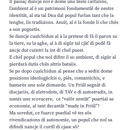
Il paisaç duncje nol è dome une biele cartuline,
l’ambient al è un patrimoni fondamentâl de nestre
identitât, al sta tal Dna dal popul furlan tant che la
lenghe, lis tradizions. Anzit, al è la fonde li che chês
a son pognetis.
Se duncje cualchidun al à la pretese di fâ il paron su
la tiere, su la aghe, al à di sigûr tal cjâf di podê fâ
ancje dut cuintri la int di chel puest.
E chel popul che nol difint il so ambient, di sigûr al
pierdarà dutis chês altris bataiis.
Se po dopo cualchidun al pense che a sedin dome
posizions ideologjichis o, piês, romantichis, e
bastarès une sole domande. Un Friûl segnât di
discjariis, di eletrodots, di TAV e di autostradis, in
sumis une scovacere, ce “valôr zontât” puartial ae
economie, al tant decantât “made in Friûl”?
Ma soredut, ce fuarce puedial vê tes sôs
rivendicazions di autonomie, un popul che nol sa
difindi nancje il curtîl di cjase sô?