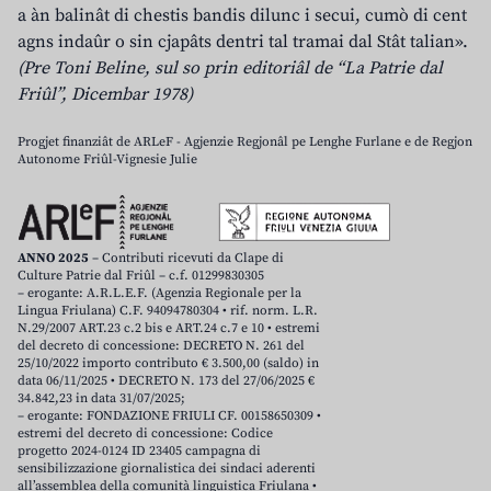
a àn balinât di chestis bandis dilunc i secui, cumò di cent
agns indaûr o sin cjapâts dentri tal tramai dal Stât talian».
(Pre Toni Beline, sul so prin editoriâl de “La Patrie dal
Friûl”, Dicembar 1978)
Progjet finanziât de ARLeF - Agjenzie Regjonâl pe Lenghe Furlane e de Regjon
Autonome Friûl-Vignesie Julie
ANNO 2025
– Contributi ricevuti da Clape di
Culture Patrie dal Friûl – c.f. 01299830305
– erogante: A.R.L.E.F. (Agenzia Regionale per la
Lingua Friulana) C.F. 94094780304 • rif. norm. L.R.
N.29/2007 ART.23 c.2 bis e ART.24 c.7 e 10 • estremi
del decreto di concessione: DECRETO N. 261 del
25/10/2022 importo contributo € 3.500,00 (saldo) in
data 06/11/2025 • DECRETO N. 173 del 27/06/2025 €
34.842,23 in data 31/07/2025;
– erogante: FONDAZIONE FRIULI CF. 00158650309 •
estremi del decreto di concessione: Codice
progetto 2024-0124 ID 23405 campagna di
sensibilizzazione giornalistica dei sindaci aderenti
all’assemblea della comunità linguistica Friulana •