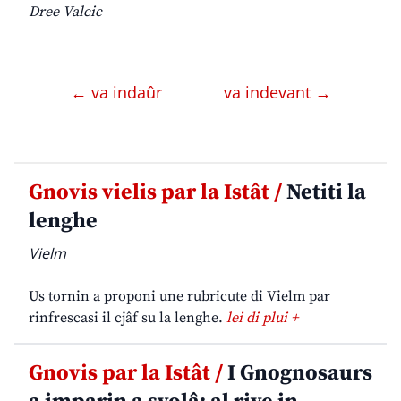
Dree Valcic
← va indaûr
va indevant →
Gnovis vielis par la Istât /
Netiti la
lenghe
Vielm
Us tornin a proponi une rubricute di Vielm par
rinfrescasi il cjâf su la lenghe.
lei di plui +
Gnovis par la Istât /
I Gnognosaurs