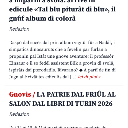
a imparin a svolâ: al rive in
edicule «Tal blu piturât di blu», il
gnûf album di colorâ
Redazion
Daspò dal sucès dal prin album vignût fûr a Nadâl, i
simpatics dinosauruts che a fevelin par furlan a
proponin pal Istât une gnove aventure: il professôr
Einsaur e il so fedêl assistent Blik a provin di svolâ,
ispirâts dai pterodatils. Rivarano? ◆ A partî de fin di
Jugn al è rivât tes ediculis dal […]
lei di plui +
Gnovis /
LA PATRIE DAL FRIÛL AL
SALON DAL LIBRI DI TURIN 2026
Redazion
Dai 14 ai 18 di Mai no steit a cirînus, noaltris de