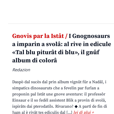
Gnovis par la Istât /
I Gnognosaurs
a imparin a svolâ: al rive in edicule
«Tal blu piturât di blu», il gnûf
album di colorâ
Redazion
Daspò dal sucès dal prin album vignût fûr a Nadâl, i
simpatics dinosauruts che a fevelin par furlan a
proponin pal Istât une gnove aventure: il professôr
Einsaur e il so fedêl assistent Blik a provin di svolâ,
ispirâts dai pterodatils. Rivarano? ◆ A partî de fin di
Jugn al è rivât tes ediculis dal […]
lei di plui +