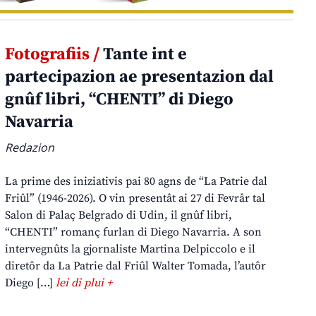
Fotografiis /
Tante int e
partecipazion ae presentazion dal
gnûf libri, “CHENTI” di Diego
Navarria
Redazion
La prime des iniziativis pai 80 agns de “La Patrie dal
Friûl” (1946-2026). O vin presentât ai 27 di Fevrâr tal
Salon di Palaç Belgrado di Udin, il gnûf libri,
“CHENTI” romanç furlan di Diego Navarria. A son
intervegnûts la gjornaliste Martina Delpiccolo e il
diretôr da La Patrie dal Friûl Walter Tomada, l’autôr
Diego […]
lei di plui +