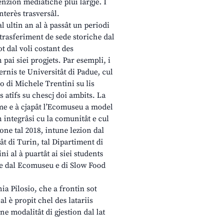
enzion mediatiche plui largje. I
nterès trasversâl.
 ultin an al à passât un periodi
rasferiment de sede storiche dal
t dal voli costant des
 pai siei progjets. Par esempli, i
ernis te Universitât di Padue, cul
o di Michele Trentini su lis
s atîfs su chescj doi ambits. La
ome e à cjapât l’Ecomuseu a model
 integrâsi cu la comunitât e cul
mone tal 2018, intune lezion dal
ât di Turin, tal Dipartiment di
ni al à puartât ai siei students
ade dal Ecomuseu e di Slow Food
ia Pilosio, che a frontin sot
l è propit chel des latariis
une modalitât di gjestion dal lat