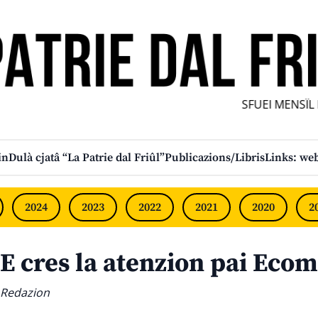
SFUEI MENSÎL FU
in
Dulà cjatâ “La Patrie dal Friûl”
Publicazions/Libris
Links: web
2024
2023
2022
2021
2020
2
E cres la atenzion pai Eco
Redazion