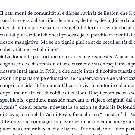
Il patrimoni de comunitât al è dispès ruvinât de ilusion che il 
passâ traviers dal sacrifici de nature, de tiere, des aghis e dal a
di costruî in maniere sane e rispietant il teritori cemût che al è 
risultât plui evident di chest procès e je la pierdite di identitât 
nestre mangjative. Ma se no tignìn plui cont de peculiaritât di
coletivitât, ce restial di nô?
◆ La domande par fortune no reste cence rispuestis. A puartâ 
cognossince e di creazion di une cussience su chescj temis a 
nassûts intai agns in Friûl, e che ancje intes dificoltâts fuartis
azion impuartante pe educazion ae conservazion e ae valorizazio
simpri considerât fondamentâl pal sô vivi in sintonie cul ambi
doprâ ma no straçâ, di coltâ e di custodî. Ducj i ecomuseus a so
specifichis, ognidune nassude marcant la ricjece origjinâl dal s
Aganis”, che al puarte indevant la sô azion su dutis lis Dolomiti
di Cjavaç o a chel de Val di Resie, fin a chei su “I mistîrs” di Pa
Diferents, ma compagns inte ispirazion, a son come une grand
jutori aes comunitâts là che e lavore. Par chest, intal ultin per