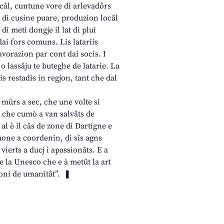
câl, cuntune vore di arlevadôrs
at di cusine puare, produzion locâl
i meti dongje il lat di plui
dai fors comuns. Lis latariis
avorazion par cont dai socis. I
o lassâju te buteghe de latarie. La
is restadis in regjon, tant che dal
i mûrs a sec, che une volte si
a che cumò a van salvâts de
al è il câs de zone di Dartigne e
one a coordenin, di sîs agns
vierts a ducj i apassionâts. E a
e la Unesco che e à metût la art
moni de umanitât”. ❚