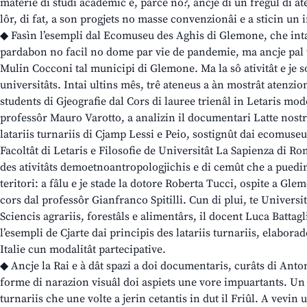
materie di studi academic e, parcè no?, ancje di un fregul di at
lôr, di fat, a son progjets no masse convenzionâi e a sticin un i
◆ Fasìn l’esempli dal Ecomuseu des Aghis di Glemone, che intal
pardabon no facil no dome par vie de pandemie, ma ancje pal t
Mulin Cocconi tal municipi di Glemone. Ma la sô ativitât e je so
universitâts. Intai ultins mês, trê ateneus a àn mostrât atenzion
students di Gjeografie dal Cors di lauree trienâl in Letaris mod
professôr Mauro Varotto, a analizin il documentari Latte nostr
latariis turnariis di Cjamp Lessi e Peio, sostignût dai ecomuseu
Facoltât di Letaris e Filosofie de Universitât La Sapienza di R
des ativitâts demoetnoantropologjichis e di cemût che a puedin
teritori: a fâlu e je stade la dotore Roberta Tucci, ospite a Gle
cors dal professôr Gianfranco Spitilli. Cun di plui, te Universit
Sciencis agrariis, forestâls e alimentârs, il docent Luca Battagli
l’esempli de Cjarte dai principis des latariis turnariis, elabor
Italie cun modalitât partecipative.
◆ Ancje la Rai e à dât spazi a doi documentaris, curâts di Anton
forme di narazion visuâl doi aspiets une vore impuartants. Un a
turnariis che une volte a jerin cetantis in dut il Friûl. A vevin 