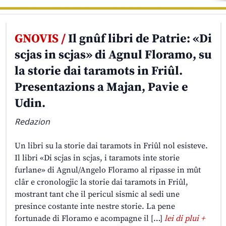
GNOVIS /
Il gnûf libri de Patrie: «Di
scjas in scjas» di Agnul Floramo, su
la storie dai taramots in Friûl.
Presentazions a Majan, Pavie e
Udin.
Redazion
Un libri su la storie dai taramots in Friûl nol esisteve.
Il libri «Di scjas in scjas, i taramots inte storie
furlane» di Agnul/Angelo Floramo al ripasse in mût
clâr e cronologjic la storie dai taramots in Friûl,
mostrant tant che il pericul sismic al sedi une
presince costante inte nestre storie. La pene
fortunade di Floramo e acompagne il […]
lei di plui +