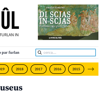
RLAN INDIPENDENT • INDEPENDENT FRIULIAN MONTHLY • N
Cerca:
 par furlan
019
2018
2017
2016
2015
2014
museus