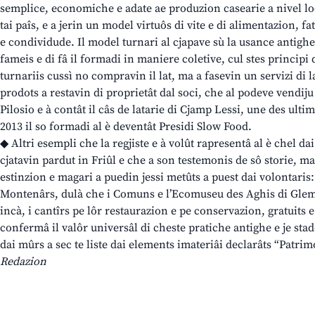
semplice, economiche e adate ae produzion casearie a nivel lo
tai paîs, e a jerin un model virtuôs di vite e di alimentazion, f
e condividude. Il model turnari al cjapave sù la usance antighe d
fameis e di fâ il formadi in maniere coletive, cul stes principi 
turnariis cussì no compravin il lat, ma a fasevin un servizi di l
prodots a restavin di proprietât dal soci, che al podeve vendiju 
Pilosio e à contât il câs de latarie di Cjamp Lessi, une des ultim
2013 il so formadi al è deventât Presidi Slow Food.
◆ Altri esempli che la regjiste e à volût rapresentâ al è chel da
cjatavin pardut in Friûl e che a son testemonis de sô storie, m
estinzion e magari a puedin jessi metûts a puest dai volontaris: 
Montenârs, dulà che i Comuns e l’Ecomuseu des Aghis di Glem
incà, i cantîrs pe lôr restaurazion e pe conservazion, gratuits e 
confermâ il valôr universâl di cheste pratiche antighe e je stad
dai mûrs a sec te liste dai elements imateriâi declarâts “Patri
Redazion