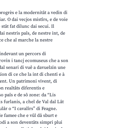
progrès e la modernitât a vedin di
iar. O dai vecjos mistîrs, e de voie
stât fat dilunc dai secui. Il
dai nestris paîs, de nestre int, de
 ce che al marche la nestre
indevant un percors di
provin i tancj ecomuseus che a son
 dal senari di vuê a davuelzin une
n di ce che la int di chenti e à
ent. Un patrimoni vivent, di
n realtâts diferentis e
o paîs e de sô zone: da “Lis
s furlanis, a chel de Val dal Lât
ulâr o “I cavalîrs” di Feagne.
e famee che e vûl dâ sburt e
iodi a son deventâts simpri plui