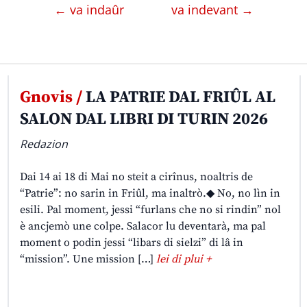
← va indaûr
va indevant →
Gnovis /
LA PATRIE DAL FRIÛL AL
SALON DAL LIBRI DI TURIN 2026
Redazion
Dai 14 ai 18 di Mai no steit a cirînus, noaltris de
“Patrie”: no sarin in Friûl, ma inaltrò.◆ No, no lìn in
esili. Pal moment, jessi “furlans che no si rindin” nol
è ancjemò une colpe. Salacor lu deventarà, ma pal
moment o podin jessi “libars di sielzi” di lâ in
“mission”. Une mission […]
lei di plui +