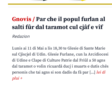
Gnovis /
Par che il popul furlan al
salti fûr dal taramot cul cjâf e vîf
Redazion
Lunis ai 11 di Mai a lis 18,30 te Glesie di Sante Marie
sul Cjiscjel di Udin. Glesie Furlane, cun la Arcidiocesi
di Udine e Clape di Culture Patrie dal Friûl a 50 agns
dal taramot o volìn ricuardâ ducj i muarts e dutis chês
personis che tai agns si son dadis da fâ par […]
lei di
plui +