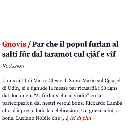
Gnovis /
Par che il popul furlan al
salti fûr dal taramot cul cjâf e vîf
Redazion
Lunis ai 11 di Mai te Glesie di Sante Marie sul Cjiscjel
di Udin, si è tignude la messe par ricuardâ i 50 agns
dal document “Ai furlans che a crodin” cu la
partecipazion dal nestri vescul bons. Riccardo Lamba
che al à presiedude la celebrazion. Un grazie a lui, a
bons. Luciano Nobile che […]
lei di plui +