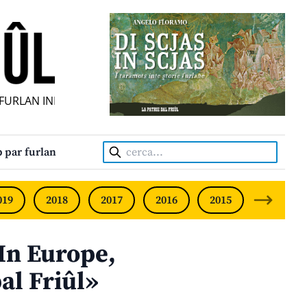
RLAN INDIPENDENT • INDEPENDENT FRIULIAN MONTHLY • 
Cerca:
 par furlan
019
2018
2017
2016
2015
2014
In Europe,
pal Friûl»