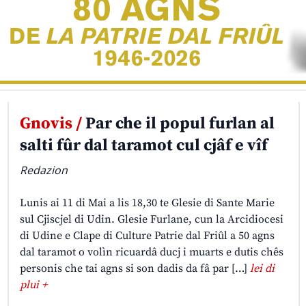
Gnovis /
Par che il popul furlan al
salti fûr dal taramot cul cjâf e vîf
Redazion
Lunis ai 11 di Mai a lis 18,30 te Glesie di Sante Marie
sul Cjiscjel di Udin. Glesie Furlane, cun la Arcidiocesi
di Udine e Clape di Culture Patrie dal Friûl a 50 agns
dal taramot o volìn ricuardâ ducj i muarts e dutis chês
personis che tai agns si son dadis da fâ par […]
lei di
plui +