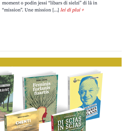
moment o podin jessi “libars di sielzi” di lâ in
“mission”. Une mission […]
lei di plui +