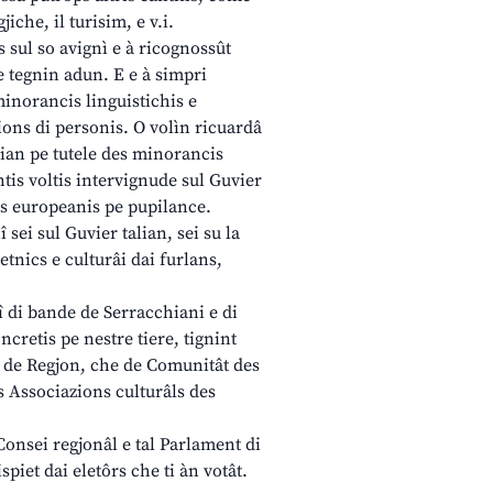
iche, il turisim, e v.i.
 sul so avignì e à ricognossût
 le tegnin adun. E e à simpri
minorancis linguistichis e
lions di personis. O volìn ricuardâ
lian pe tutele des minorancis
ntis voltis intervignude sul Guvier
ns europeanis pe pupilance.
sei sul Guvier talian, sei su la
etnics e culturâi dai furlans,
nî di bande de Serracchiani e di
cretis pe nestre tiere, tignint
i de Regjon, che de Comunitât des
s Associazions culturâls des
Consei regjonâl e tal Parlament di
ispiet dai eletôrs che ti àn votât.