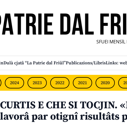
SFUEI MENSÎL FU
in
Dulà cjatâ “La Patrie dal Friûl”
Publicazions/Libris
Links: web
2024
2023
2022
2021
2020
2
CURTIS E CHE SI TOCJIN. «
lavorâ par otignî risultâts 