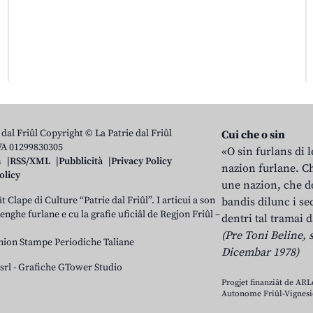
 dal Friûl Copyright © La Patrie dal Friûl
Cui che o sin
IVA 01299830305
«O sin furlans di 
n
RSS/XML
Pubblicità
Privacy Policy
nazion furlane. Ch
olicy
une nazion, che do
t Clape di Culture “Patrie dal Friûl”. I articui a son
bandis dilunc i se
 lenghe furlane e cu la grafie uficiâl de Regjon Friûl –
dentri tal tramai d
(Pre Toni Beline, s
nion Stampe Periodiche Taliane
Dicembar 1978)
srl
-
Grafiche GTower Studio
Progjet finanziât de AR
Autonome Friûl-Vignesie