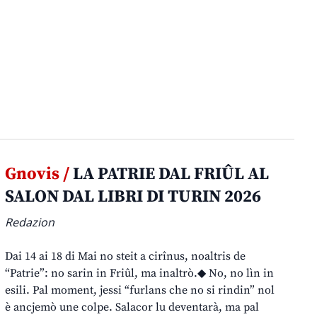
Gnovis /
LA PATRIE DAL FRIÛL AL
SALON DAL LIBRI DI TURIN 2026
Redazion
Dai 14 ai 18 di Mai no steit a cirînus, noaltris de
“Patrie”: no sarin in Friûl, ma inaltrò.◆ No, no lìn in
esili. Pal moment, jessi “furlans che no si rindin” nol
è ancjemò une colpe. Salacor lu deventarà, ma pal