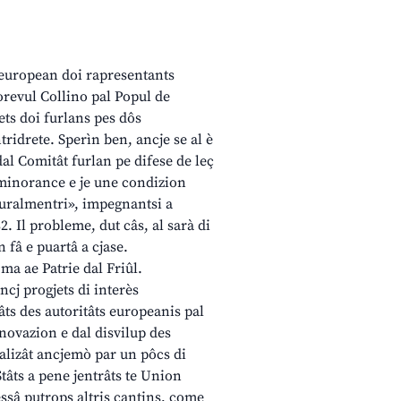
t european doi rapresentants
orevul Collino pal Popul de
lets doi furlans pes dôs
tridrete. Sperìn ben, ancje se al è
dal Comitât furlan pe difese de leç
i minorance e je une condizion
turalmentri», impegnantsi a
. Il probleme, dut câs, al sarà di
 fâ e puartâ a cjase.
 ma ae Patrie dal Friûl.
ancj progjets di interès
ts des autoritâts europeanis pal
inovazion e dal disvilup des
nalizât ancjemò par un pôcs di
 Stâts a pene jentrâts te Union
essâ putrops altris cantins, come