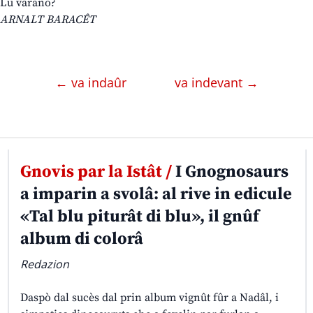
Lu varano?
ARNALT BARACÊT
← va indaûr
va indevant →
Gnovis par la Istât /
I Gnognosaurs
a imparin a svolâ: al rive in edicule
«Tal blu piturât di blu», il gnûf
album di colorâ
Redazion
Daspò dal sucès dal prin album vignût fûr a Nadâl, i