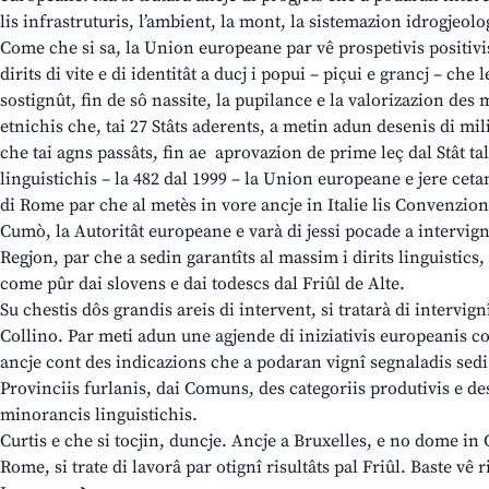
lis infrastruturis, l’ambient, la mont, la sistemazion idrogjeologj
Come che si sa, la Union europeane par vê prospetivis positivis
dirits di vite e di identitât a ducj i popui – piçui e grancj – che
sostignût, fin de sô nassite, la pupilance e la valorizazion des 
etnichis che, tai 27 Stâts aderents, a metin adun desenis di mi
che tai agns passâts, fin ae aprovazion de prime leç dal Stât ta
linguistichis – la 482 dal 1999 – la Union europeane e jere ceta
di Rome par che al metès in vore ancje in Italie lis Convenzio
Cumò, la Autoritât europeane e varà di jessi pocade a intervignî 
Regjon, par che a sedin garantîts al massim i dirits linguistics, 
come pûr dai slovens e dai todescs dal Friûl de Alte.
Su chestis dôs grandis areis di intervent, si tratarà di intervig
Collino. Par meti adun une agjende di iniziativis europeanis con
ancje cont des indicazions che a podaran vignî segnaladis sed
Provinciis furlanis, dai Comuns, des categoriis produtivis e de
minorancis linguistichis.
Curtis e che si tocjin, duncje. Ancje a Bruxelles, e no dome in 
Rome, si trate di lavorâ par otignî risultâts pal Friûl. Baste vê r