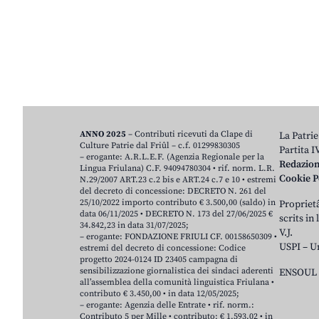
ANNO 2025
– Contributi ricevuti da Clape di
La Patrie
Culture Patrie dal Friûl – c.f. 01299830305
Partita 
– erogante: A.R.L.E.F. (Agenzia Regionale per la
Redazio
Lingua Friulana) C.F. 94094780304 • rif. norm. L.R.
Cookie P
N.29/2007 ART.23 c.2 bis e ART.24 c.7 e 10 • estremi
del decreto di concessione: DECRETO N. 261 del
25/10/2022 importo contributo € 3.500,00 (saldo) in
Proprietâ
data 06/11/2025 • DECRETO N. 173 del 27/06/2025 €
scrits in
34.842,23 in data 31/07/2025;
V.J.
– erogante: FONDAZIONE FRIULI CF. 00158650309 •
USPI – U
estremi del decreto di concessione: Codice
progetto 2024-0124 ID 23405 campagna di
sensibilizzazione giornalistica dei sindaci aderenti
ENSOUL 
all’assemblea della comunità linguistica Friulana •
contributo € 3.450,00 • in data 12/05/2025;
– erogante: Agenzia delle Entrate • rif. norm.:
Contributo 5 per Mille • contributo: € 1.593,02 • in