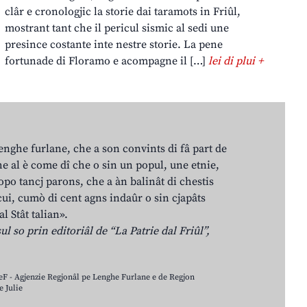
clâr e cronologjic la storie dai taramots in Friûl,
mostrant tant che il pericul sismic al sedi une
presince costante inte nestre storie. La pene
fortunade di Floramo e acompagne il […]
lei di plui +
lenghe furlane, che a son convints di fâ part de
e al è come dî che o sin un popul, une etnie,
po tancj parons, che a àn balinât di chestis
cui, cumò di cent agns indaûr o sin cjapâts
al Stât talian».
ul so prin editoriâl de “La Patrie dal Friûl”,
LeF - Agjenzie Regjonâl pe Lenghe Furlane e de Regjon
 Julie