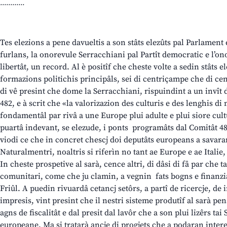
............
Tes elezions a pene davueltis a son stâts elezûts pal Parlamen
furlans, la onorevule Serracchiani pal Partît democratic e l’on
libertât, un record. Al è positîf che cheste volte a sedin stâts e
formazions politichis principâls, sei di centriçampe che di cen
di vê presint che dome la Serracchiani, rispuindint a un invît 
482, e à scrit che «la valorizazion des culturis e des lenghis d
fondamentâl par rivâ a une Europe plui adulte e plui siore cul
puartâ indevant, se elezude, i ponts programâts dal Comitât 482
viodi ce che in concret chescj doi deputâts europeans a savaran
Naturalmentri, noaltris si riferìn no tant ae Europe e ae Italie,
In cheste prospetive al sarà, cence altri, di dâsi di fâ par che t
comunitari, come che ju clamin, a vegnin fats bogns e finanziâ
Friûl. A puedin rivuardâ cetancj setôrs, a partî de ricercje, de 
impresis, vint presint che il nestri sisteme produtîf al sarà pe
agns de fiscalitât e dal presit dal lavôr che a son plui lizêrs tai
europeane. Ma si tratarà ancje di progjets che a podaran inter