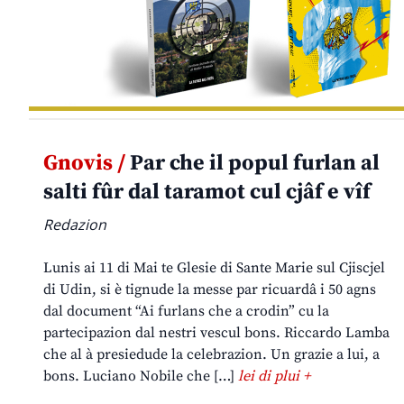
Gnovis /
Par che il popul furlan al
salti fûr dal taramot cul cjâf e vîf
Redazion
Lunis ai 11 di Mai te Glesie di Sante Marie sul Cjiscjel
di Udin, si è tignude la messe par ricuardâ i 50 agns
dal document “Ai furlans che a crodin” cu la
partecipazion dal nestri vescul bons. Riccardo Lamba
che al à presiedude la celebrazion. Un grazie a lui, a
bons. Luciano Nobile che […]
lei di plui +