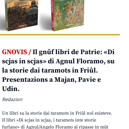
GNOVIS /
Il gnûf libri de Patrie: «Di
scjas in scjas» di Agnul Floramo, su
la storie dai taramots in Friûl.
Presentazions a Majan, Pavie e
Udin.
Redazion
Un libri su la storie dai taramots in Friûl nol esisteve.
Il libri «Di scjas in scjas, i taramots inte storie
furlane» di Agnul/Angelo Floramo al ripasse in mût