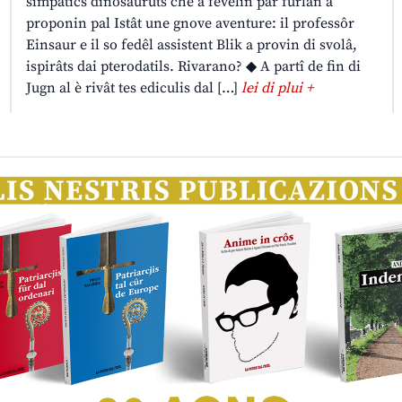
simpatics dinosauruts che a fevelin par furlan a
proponin pal Istât une gnove aventure: il professôr
Einsaur e il so fedêl assistent Blik a provin di svolâ,
ispirâts dai pterodatils. Rivarano? ◆ A partî de fin di
Jugn al è rivât tes ediculis dal […]
lei di plui +