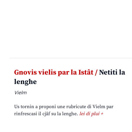
Gnovis vielis par la Istât /
Netiti la
lenghe
Vielm
Us tornin a proponi une rubricute di Vielm par
rinfrescasi il cjâf su la lenghe.
lei di plui +