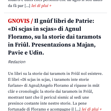
da fâ par […]
lei di plui +
GNOVIS /
Il gnûf libri de Patrie:
«Di scjas in scjas» di Agnul
Floramo, su la storie dai taramots
in Friûl. Presentazions a Majan,
Pavie e Udin.
Redazion
Un libri su la storie dai taramots in Friûl nol esisteve.
Il libri «Di scjas in scjas, i taramots inte storie
furlane» di Agnul/Angelo Floramo al ripasse in mût
clâr e cronologjic la storie dai taramots in Friûl,
mostrant tant che il pericul sismic al sedi une
presince costante inte nestre storie. La pene
fortunade di Floramo e acompagne il […]
lei di plui +