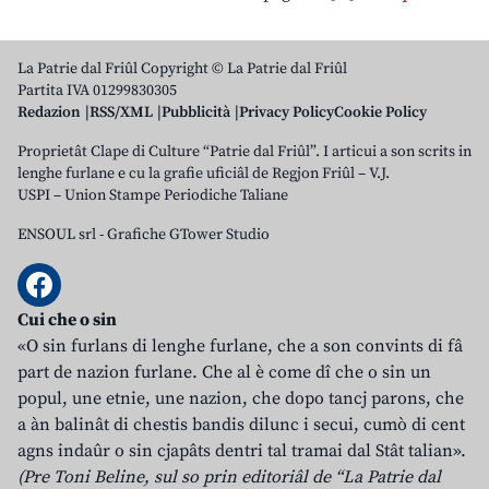
La Patrie dal Friûl Copyright © La Patrie dal Friûl
Partita IVA 01299830305
Redazion
RSS/XML
Pubblicità
Privacy Policy
Cookie Policy
Proprietât Clape di Culture “Patrie dal Friûl”. I articui a son scrits in
lenghe furlane e cu la grafie uficiâl de Regjon Friûl – V.J.
USPI – Union Stampe Periodiche Taliane
ENSOUL srl
-
Grafiche GTower Studio
Cui che o sin
«O sin furlans di lenghe furlane, che a son convints di fâ
part de nazion furlane. Che al è come dî che o sin un
popul, une etnie, une nazion, che dopo tancj parons, che
a àn balinât di chestis bandis dilunc i secui, cumò di cent
agns indaûr o sin cjapâts dentri tal tramai dal Stât talian».
(Pre Toni Beline, sul so prin editoriâl de “La Patrie dal