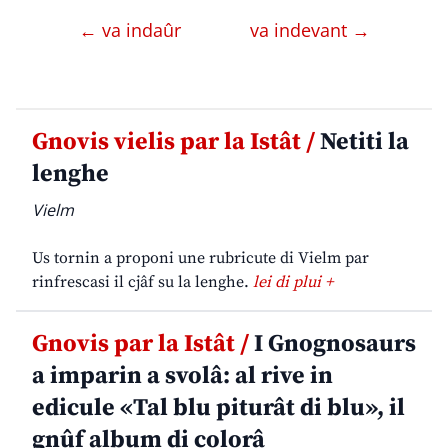
← va indaûr
va indevant →
Gnovis vielis par la Istât /
Netiti la
lenghe
Vielm
Us tornin a proponi une rubricute di Vielm par
rinfrescasi il cjâf su la lenghe.
lei di plui +
Gnovis par la Istât /
I Gnognosaurs
a imparin a svolâ: al rive in
edicule «Tal blu piturât di blu», il
gnûf album di colorâ