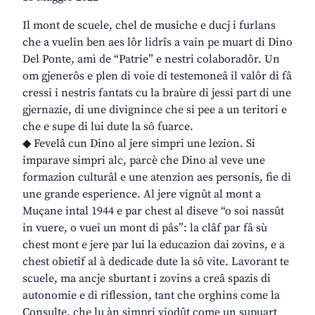
Il mont de scuele, chel de musiche e ducj i furlans
che a vuelin ben aes lôr lidrîs a vain pe muart di Dino
Del Ponte, amì de “Patrie” e nestri colaboradôr. Un
om gjenerôs e plen di voie di testemoneâ il valôr di fâ
cressi i nestris fantats cu la braùre di jessi part di une
gjernazie, di une divignince che si pee a un teritori e
che e supe di lui dute la sô fuarce.
◆ Fevelâ cun Dino al jere simpri une lezion. Si
imparave simpri alc, parcè che Dino al veve une
formazion culturâl e une atenzion aes personis, fie di
une grande esperience. Al jere vignût al mont a
Muçane intal 1944 e par chest al diseve “o soi nassût
in vuere, o vuei un mont di pâs”: la clâf par fâ sù
chest mont e jere par lui la educazion dai zovins, e a
chest obietîf al à dedicade dute la sô vite. Lavorant te
scuele, ma ancje sburtant i zovins a creâ spazis di
autonomie e di riflession, tant che orghins come la
Consulte, che lu àn simpri viodût come un supuart