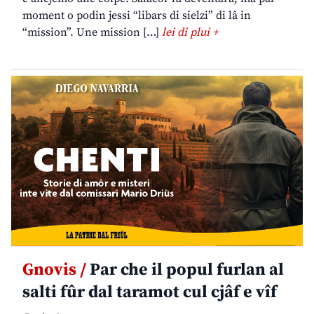
moment o podin jessi “libars di sielzi” di lâ in
“mission”. Une mission […]
lei di plui +
Gnovis /
Par che il popul furlan al
salti fûr dal taramot cul cjâf e vîf