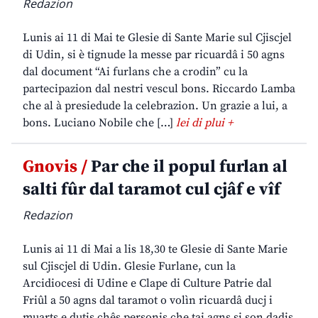
Redazion
Lunis ai 11 di Mai te Glesie di Sante Marie sul Cjiscjel
di Udin, si è tignude la messe par ricuardâ i 50 agns
dal document “Ai furlans che a crodin” cu la
partecipazion dal nestri vescul bons. Riccardo Lamba
che al à presiedude la celebrazion. Un grazie a lui, a
bons. Luciano Nobile che […]
lei di plui +
Gnovis /
Par che il popul furlan al
salti fûr dal taramot cul cjâf e vîf
Redazion
Lunis ai 11 di Mai a lis 18,30 te Glesie di Sante Marie
sul Cjiscjel di Udin. Glesie Furlane, cun la
Arcidiocesi di Udine e Clape di Culture Patrie dal
Friûl a 50 agns dal taramot o volìn ricuardâ ducj i
muarts e dutis chês personis che tai agns si son dadis