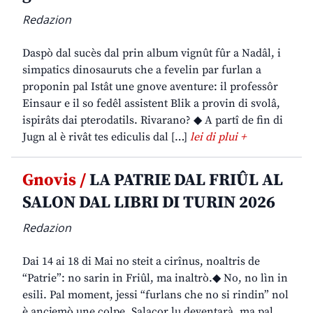
Redazion
Daspò dal sucès dal prin album vignût fûr a Nadâl, i
simpatics dinosauruts che a fevelin par furlan a
proponin pal Istât une gnove aventure: il professôr
Einsaur e il so fedêl assistent Blik a provin di svolâ,
ispirâts dai pterodatils. Rivarano? ◆ A partî de fin di
Jugn al è rivât tes ediculis dal […]
lei di plui +
Gnovis /
LA PATRIE DAL FRIÛL AL
SALON DAL LIBRI DI TURIN 2026
Redazion
Dai 14 ai 18 di Mai no steit a cirînus, noaltris de
“Patrie”: no sarin in Friûl, ma inaltrò.◆ No, no lìn in
esili. Pal moment, jessi “furlans che no si rindin” nol
è ancjemò une colpe. Salacor lu deventarà, ma pal