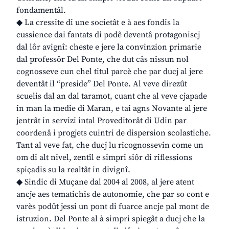
fondamentâl.
◆ La cressite di une societât e à aes fondis la
cussience dai fantats di podê deventâ protagoniscj
dal lôr avignî: cheste e jere la convinzion primarie
dal professôr Del Ponte, che dut câs nissun nol
cognosseve cun chel titul parcè che par ducj al jere
deventât il “preside” Del Ponte. Al veve direzût
scuelis dal an dal taramot, cuant che al veve cjapade
in man la medie di Maran, e tai agns Novante al jere
jentrât in servizi intal Proveditorât di Udin par
coordenâ i progjets cuintri de dispersion scolastiche.
Tant al veve fat, che ducj lu ricognossevin come un
om di alt nivel, zentîl e simpri siôr di riflessions
spiçadis su la realtât in divignî.
◆ Sindic di Muçane dal 2004 al 2008, al jere atent
ancje aes tematichis de autonomie, che par so cont e
varès podût jessi un pont di fuarce ancje pal mont de
istruzion. Del Ponte al à simpri spiegât a ducj che la