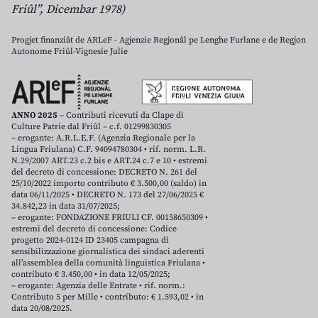
Friûl”, Dicembar 1978)
Progjet finanziât de ARLeF - Agjenzie Regjonâl pe Lenghe Furlane e de Regjon
Autonome Friûl-Vignesie Julie
ANNO 2025
– Contributi ricevuti da Clape di
Culture Patrie dal Friûl – c.f. 01299830305
– erogante: A.R.L.E.F. (Agenzia Regionale per la
Lingua Friulana) C.F. 94094780304 • rif. norm. L.R.
N.29/2007 ART.23 c.2 bis e ART.24 c.7 e 10 • estremi
del decreto di concessione: DECRETO N. 261 del
25/10/2022 importo contributo € 3.500,00 (saldo) in
data 06/11/2025 • DECRETO N. 173 del 27/06/2025 €
34.842,23 in data 31/07/2025;
– erogante: FONDAZIONE FRIULI CF. 00158650309 •
estremi del decreto di concessione: Codice
progetto 2024-0124 ID 23405 campagna di
sensibilizzazione giornalistica dei sindaci aderenti
all’assemblea della comunità linguistica Friulana •
contributo € 3.450,00 • in data 12/05/2025;
– erogante: Agenzia delle Entrate • rif. norm.:
Contributo 5 per Mille • contributo: € 1.593,02 • in
data 20/08/2025.