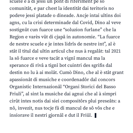
scuele e à di jessi un pont di riferiment pe sô
comunitât, e par chest la identitât dai teritoris no
podeve jessi platade o dineade. Ancje intai ultins doi
agns, cu la crisi determinade dal Covid, Dino al veve
sostignût cun fuarce une “soluzion furlane” che la
Regjon e varès vût di cjapâ in autonomie. “La fuarce
de nestre scuele e je intes lidrîs de nestre int”, al è
stât il titul dal ultin articul che nus à regalât: tal 2021
la sô fuarce e veve tacât a vignî mancul ma la
sperance di rivâ a tignî bot cuintri des sgrifis dal
destin no lu à ai molât. Cumò Dino, che al è stât grant
apassionât di musiche e coordenadôr dal concors
Organistic Internazionâl “Organi Storici del Basso
Friuli”, al sint la musiche dai agnui che al à simpri
cirût intes notis dai siei compositôrs plui preseâts: a
nô, invezit, nus tocje fâ di mancul de sô vôs che e
insiorave il nestri gjornâl e dut il Friûl. ❚