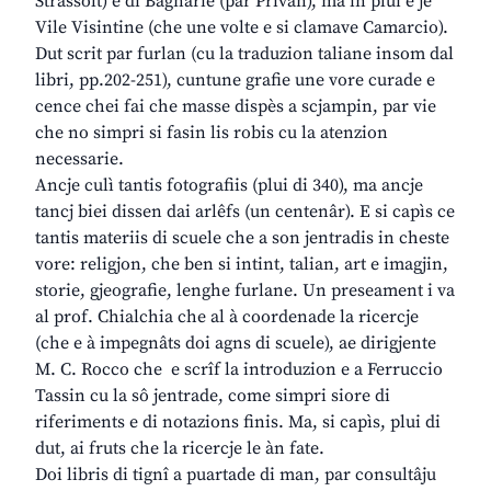
Strassolt) e di Bagnarie (par Privan), ma in plui e je
Vile Visintine (che une volte e si clamave Camarcio).
Dut scrit par furlan (cu la traduzion taliane insom dal
libri, pp.202-251), cuntune grafie une vore curade e
cence chei fai che masse dispès a scjampin, par vie
che no simpri si fasin lis robis cu la atenzion
necessarie.
Ancje culì tantis fotografiis (plui di 340), ma ancje
tancj biei dissen dai arlêfs (un centenâr). E si capìs ce
tantis materiis di scuele che a son jentradis in cheste
vore: religjon, che ben si intint, talian, art e imagjin,
storie, gjeografie, lenghe furlane. Un preseament i va
al prof. Chialchia che al à coordenade la ricercje
(che e à impegnâts doi agns di scuele), ae dirigjente
M. C. Rocco che e scrîf la introduzion e a Ferruccio
Tassin cu la sô jentrade, come simpri siore di
riferiments e di notazions finis. Ma, si capìs, plui di
dut, ai fruts che la ricercje le àn fate.
Doi libris di tignî a puartade di man, par consultâju