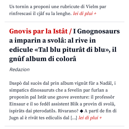
Us tornin a proponi une rubricute di Vielm par
rinfrescasi il cjâf su la lenghe.
lei di plui +
Gnovis par la Istât /
I Gnognosaurs
a imparin a svolâ: al rive in
edicule «Tal blu piturât di blu», il
gnûf album di colorâ
Redazion
Daspò dal sucès dal prin album vignût fûr a Nadâl, i
simpatics dinosauruts che a fevelin par furlan a
proponin pal Istât une gnove aventure: il professôr
Einsaur e il so fedêl assistent Blik a provin di svolâ,
ispirâts dai pterodatils. Rivarano? ◆ A partî de fin di
Jugn al è rivât tes ediculis dal […]
lei di plui +