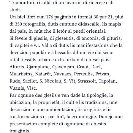
Tramontini, risultât di un lavoron di ricercje e di
studi.
Un biel libri cun 176 pagjinis in formât 30 par 21, plui
di 350 fotografiis, dutis cuntune didascalie, lis mapis
dai paîs, in mût che il letôr al puedi orientâsi.
Si fevele di glesiis, di gleseutis, di anconis, di pituris,
di capitei e v.i. Vâl a dî dutis lis manifestazions che la
devozion popolâr e à lassadis dilunc vie dai secui
intal tiessûts urban e extra urban di chescj paîs:
Alturis, Cjamplunc, Cjavençan, Crauì, Dael,
Muartisins, Naiarêt, Navuacs, Perteulis, Privan,
Rude, Sacilet, S. Nicolau, S. Vît, Strassolt, Tapoian,
Vuanis, Visc.
Par ognune des glesiis e ven dade la tipologjie, la
ubicazion, la proprietât, il cult e lis tradizions, une
descrizion e une ambientazion, lis origjinis e lis
trasformazions e, par finî, la cronologjie. Duncje une
presentazion complete di ognidune di chestis
imagjinis.