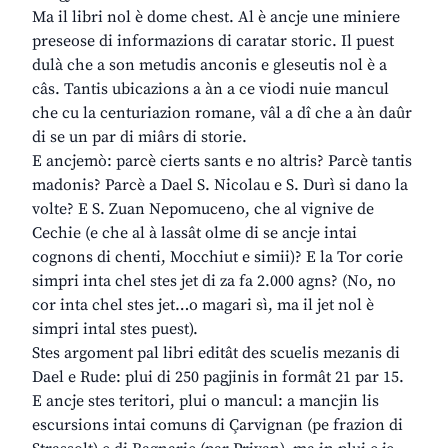
Ma il libri nol è dome chest. Al è ancje une miniere
preseose di informazions di caratar storic. Il puest
dulà che a son metudis anconis e gleseutis nol è a
câs. Tantis ubicazions a àn a ce viodi nuie mancul
che cu la centuriazion romane, vâl a dî che a àn daûr
di se un par di miârs di storie.
E ancjemò: parcè cierts sants e no altris? Parcè tantis
madonis? Parcè a Dael S. Nicolau e S. Durì si dano la
volte? E S. Zuan Nepomuceno, che al vignive de
Cechie (e che al à lassât olme di se ancje intai
cognons di chenti, Mocchiut e simii)? E la Tor corie
simpri inta chel stes jet di za fa 2.000 agns? (No, no
cor inta chel stes jet…o magari sì, ma il jet nol è
simpri intal stes puest).
Stes argoment pal libri editât des scuelis mezanis di
Dael e Rude: plui di 250 pagjinis in formât 21 par 15.
E ancje stes teritori, plui o mancul: a mancjin lis
escursions intai comuns di Çarvignan (pe frazion di