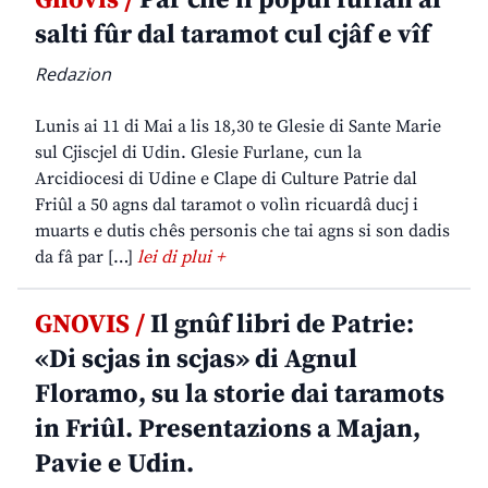
Gnovis /
Par che il popul furlan al
salti fûr dal taramot cul cjâf e vîf
Redazion
Lunis ai 11 di Mai a lis 18,30 te Glesie di Sante Marie
sul Cjiscjel di Udin. Glesie Furlane, cun la
Arcidiocesi di Udine e Clape di Culture Patrie dal
Friûl a 50 agns dal taramot o volìn ricuardâ ducj i
muarts e dutis chês personis che tai agns si son dadis
da fâ par […]
lei di plui +
GNOVIS /
Il gnûf libri de Patrie:
«Di scjas in scjas» di Agnul
Floramo, su la storie dai taramots
in Friûl. Presentazions a Majan,
Pavie e Udin.