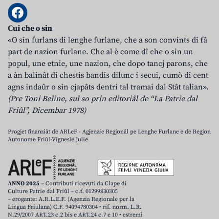
Cui che o sin
«O sin furlans di lenghe furlane, che a son convints di fâ
part de nazion furlane. Che al è come dî che o sin un
popul, une etnie, une nazion, che dopo tancj parons, che
a àn balinât di chestis bandis dilunc i secui, cumò di cent
agns indaûr o sin cjapâts dentri tal tramai dal Stât talian».
(Pre Toni Beline, sul so prin editoriâl de “La Patrie dal
Friûl”, Dicembar 1978)
Progjet finanziât de ARLeF - Agjenzie Regjonâl pe Lenghe Furlane e de Regjon
Autonome Friûl-Vignesie Julie
ANNO 2025
– Contributi ricevuti da Clape di
Culture Patrie dal Friûl – c.f. 01299830305
– erogante: A.R.L.E.F. (Agenzia Regionale per la
Lingua Friulana) C.F. 94094780304 • rif. norm. L.R.
N.29/2007 ART.23 c.2 bis e ART.24 c.7 e 10 • estremi