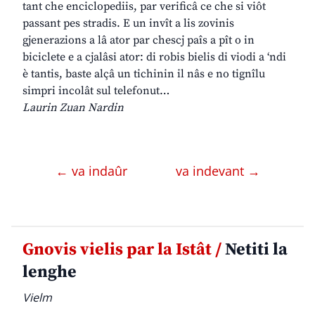
tant che enciclopediis, par verificâ ce che si viôt
passant pes stradis. E un invît a lis zovinis
gjenerazions a lâ ator par chescj paîs a pît o in
biciclete e a cjalâsi ator: di robis bielis di viodi a ‘ndi
è tantis, baste alçâ un tichinin il nâs e no tignîlu
simpri incolât sul telefonut…
Laurin Zuan Nardin
← va indaûr
va indevant →
Gnovis vielis par la Istât /
Netiti la
lenghe
Vielm