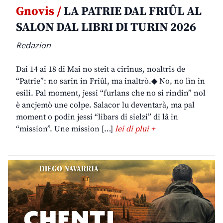
Gnovis /
LA PATRIE DAL FRIÛL AL
SALON DAL LIBRI DI TURIN 2026
Redazion
Dai 14 ai 18 di Mai no steit a cirînus, noaltris de
“Patrie”: no sarin in Friûl, ma inaltrò.◆ No, no lìn in
esili. Pal moment, jessi “furlans che no si rindin” nol
è ancjemò une colpe. Salacor lu deventarà, ma pal
moment o podin jessi “libars di sielzi” di lâ in
“mission”. Une mission […]
lei di plui +