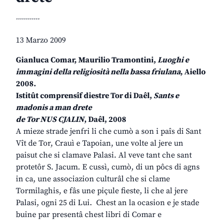
............
13 Marzo 2009
Gianluca Comar, Maurilio Tramontini,
Luoghi e
immagini della religiosità nella bassa friulana
, Aiello
2008.
Istitût comprensîf diestre Tor di Daêl,
Sants e
madonis a man drete
de Tor NUS CJALIN
, Daêl, 2008
A mieze strade jenfri li che cumò a son i paîs di Sant
Vît de Tor, Crauì e Tapoian, une volte al jere un
paisut che si clamave Palasi. Al veve tant che sant
protetôr S. Jacum. E cussì, cumò, di un pôcs di agns
in ca, une associazion culturâl che si clame
Tormilaghis, e fâs une piçule fieste, li che al jere
Palasi, ogni 25 di Lui. Chest an la ocasion e je stade
buine par presentâ chest libri di Comar e