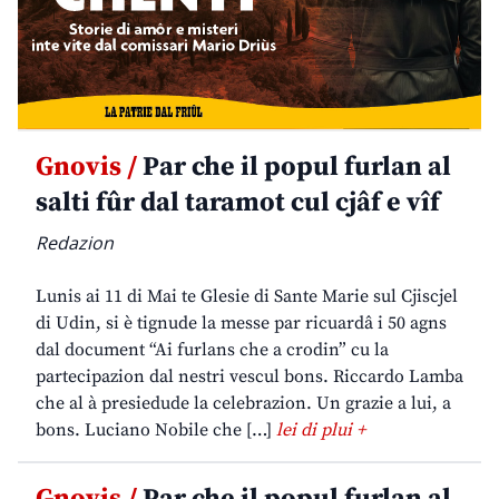
Gnovis /
Par che il popul furlan al
salti fûr dal taramot cul cjâf e vîf
Redazion
Lunis ai 11 di Mai te Glesie di Sante Marie sul Cjiscjel
di Udin, si è tignude la messe par ricuardâ i 50 agns
dal document “Ai furlans che a crodin” cu la
partecipazion dal nestri vescul bons. Riccardo Lamba
che al à presiedude la celebrazion. Un grazie a lui, a
bons. Luciano Nobile che […]
lei di plui +