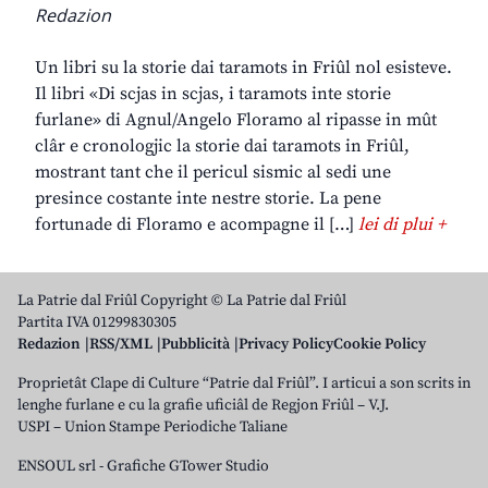
Redazion
Un libri su la storie dai taramots in Friûl nol esisteve.
Il libri «Di scjas in scjas, i taramots inte storie
furlane» di Agnul/Angelo Floramo al ripasse in mût
clâr e cronologjic la storie dai taramots in Friûl,
mostrant tant che il pericul sismic al sedi une
presince costante inte nestre storie. La pene
fortunade di Floramo e acompagne il […]
lei di plui +
La Patrie dal Friûl Copyright © La Patrie dal Friûl
Partita IVA 01299830305
Redazion
RSS/XML
Pubblicità
Privacy Policy
Cookie Policy
Proprietât Clape di Culture “Patrie dal Friûl”. I articui a son scrits in
lenghe furlane e cu la grafie uficiâl de Regjon Friûl – V.J.
USPI – Union Stampe Periodiche Taliane
ENSOUL srl
-
Grafiche GTower Studio