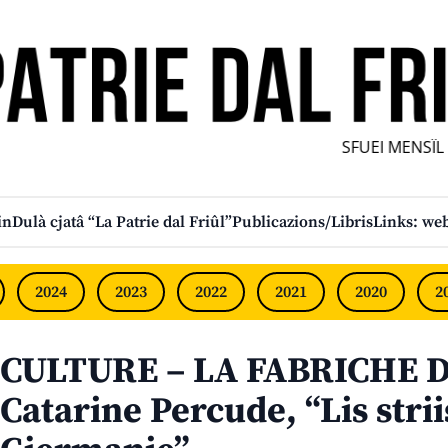
SFUEI MENSÎL FU
in
Dulà cjatâ “La Patrie dal Friûl”
Publicazions/Libris
Links: web
2024
2023
2022
2021
2020
2
CULTURE – LA FABRICHE D
Catarine Percude, “Lis strii