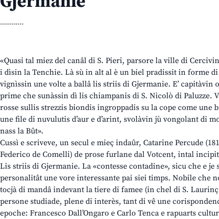
Gjermanie”
............
«Quasi tal miez del canâl di S. Pieri, parsore la ville di Cerciv
i dìsin la Tenchie. Là sù in alt al è un biel pradissit in forme d
vignìssin une volte a ballâ lis striis di Gjermanie. E’ capitàvin 
prime che sunàssin dì lis chiampanis di S. Nicolò di Paluzze. Vi
rosse sullis strezzis biondis ingroppadis su la cope come une b
une file di nuvulutis d’aur e d’arint, svolàvin jù vongolant di
nass la Bût».
Cussì e scriveve, un secul e mieç indaûr, Catarine Percude (1812
Federico de Comelli) de prose furlane dal Votcent, intal incipit
Lis striis di Gjermanie. La «contesse contadine», sicu che e je
personalitât une vore interessante pai siei timps. Nobile che no
tocjà di mandâ indevant la tiere di famee (in chel di S. Laurinç
persone studiade, plene di interès, tant di vê une corispondenc
epoche: Francesco Dall’Ongaro e Carlo Tenca e rapuarts cultur