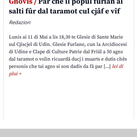
Gnovis /
Par che il popul furlan al
salti fûr dal taramot cul cjâf e vîf
Redazion
Lunis ai 11 di Mai a lis 18,30 te Glesie di Sante Marie
sul Cjiscjel di Udin. Glesie Furlane, cun la Arcidiocesi
di Udine e Clape di Culture Patrie dal Friûl a 50 agns
dal taramot o volìn ricuardâ ducj i muarts e dutis chês
personis che tai agns si son dadis da fâ par […]
lei di
plui +