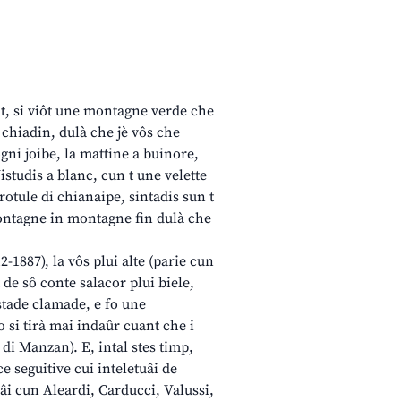
int, si viôt une montagne verde che
i chiadin, dulà che jè vôs che
ogni joibe, la mattine a buinore,
studis a blanc, cun t une velette
rotule di chianaipe, sintadis sun t
 montagne in montagne fin dulà che
-1887), la vôs plui alte (parie cun
 de sô conte salacor plui biele,
 stade clamade, e fo une
 si tirà mai indaûr cuant che i
 di Manzan). E, intal stes timp,
e seguitive cui inteletuâi de
âi cun Aleardi, Carducci, Valussi,