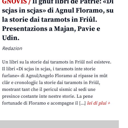
GNOVIS /
Il gnûf libri de Patrie: «Di
scjas in scjas» di Agnul Floramo, su
la storie dai taramots in Friûl.
Presentazions a Majan, Pavie e
Udin.
Redazion
Un libri su la storie dai taramots in Friûl nol esisteve.
Il libri «Di scjas in scjas, i taramots inte storie
furlane» di Agnul/Angelo Floramo al ripasse in mût
clâr e cronologjic la storie dai taramots in Friûl,
mostrant tant che il pericul sismic al sedi une
presince costante inte nestre storie. La pene
fortunade di Floramo e acompagne il […]
lei di plui +