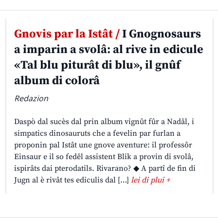
Gnovis par la Istât /
I Gnognosaurs
a imparin a svolâ: al rive in edicule
«Tal blu piturât di blu», il gnûf
album di colorâ
Redazion
Daspò dal sucès dal prin album vignût fûr a Nadâl, i
simpatics dinosauruts che a fevelin par furlan a
proponin pal Istât une gnove aventure: il professôr
Einsaur e il so fedêl assistent Blik a provin di svolâ,
ispirâts dai pterodatils. Rivarano? ◆ A partî de fin di
Jugn al è rivât tes ediculis dal […]
lei di plui +