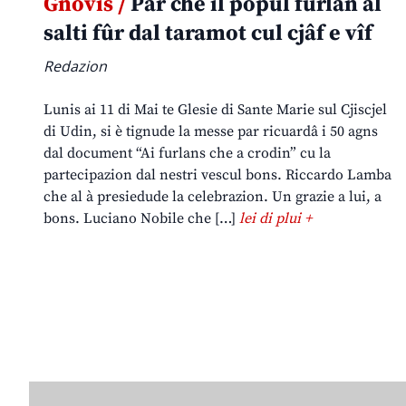
Gnovis /
Par che il popul furlan al
salti fûr dal taramot cul cjâf e vîf
Redazion
Lunis ai 11 di Mai te Glesie di Sante Marie sul Cjiscjel
di Udin, si è tignude la messe par ricuardâ i 50 agns
dal document “Ai furlans che a crodin” cu la
partecipazion dal nestri vescul bons. Riccardo Lamba
che al à presiedude la celebrazion. Un grazie a lui, a
bons. Luciano Nobile che […]
lei di plui +