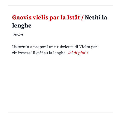
Gnovis vielis par la Istât /
Netiti la
lenghe
Vielm
Us tornin a proponi une rubricute di Vielm par
rinfrescasi il cjâf su la lenghe.
lei di plui +