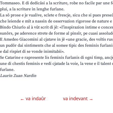
Tommaseo. E di dedicâsi a la scriture, robe no facile par une 
plui, a la scriture in lenghe furlane.
La sô prose e je vualive, sclete e frescje, sicu che si pues prese
che leiende e mît a nassin de osservazion rigorose de nature e
Bindo Chiurlo al à vût scrit di jê: «l’inspirazion intime e concen
sunôrs, pe aderence strete de forme al pinsîr, pe cuasi assolude
E Amedeo Giacomini al cjatave in jê «une gracie, des voltis ru
un pudôr dai sintiments che al somee tipic des feminis furlani
e dal rispiet di se vonde inimitabii».
Se Catarine e rapresente lis feminis furlanis di ogni timp, ancj
une di chestis feminis e vedi cjatade la voie, la vene e il talent 
furlane.
Laurin Zuan Nardin
← va indaûr
va indevant →