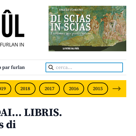
RLAN INDIPENDENT • INDEPENDENT FRIULIAN MONTHLY • 
Cerca:
 par furlan
019
2018
2017
2016
2015
2014
AI… LIBRIS.
s di