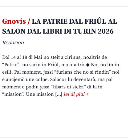
Gnovis /
LA PATRIE DAL FRIÛL AL
SALON DAL LIBRI DI TURIN 2026
Redazion
Dai 14 ai 18 di Mai no steit a cirînus, noaltris de
“Patrie”: no sarin in Friûl, ma inaltrò.◆ No, no lìn in
esili. Pal moment, jessi “furlans che no si rindin” nol
è ancjemò une colpe. Salacor lu deventarà, ma pal
moment o podin jessi “libars di sielzi” di lâ in
“mission”. Une mission […]
lei di plui +