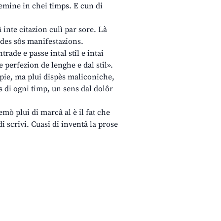
femine in chei timps. E cun di
â inte citazion culì par sore. Là
 des sôs manifestazions.
trade e passe intal stîl e intai
 perfezion de lenghe e dal stîl».
spie, ma plui dispès maliconiche,
s di ogni timp, un sens dal dolôr
emò plui di marcâ al è il fat che
di scrivi. Cuasi di inventâ la prose