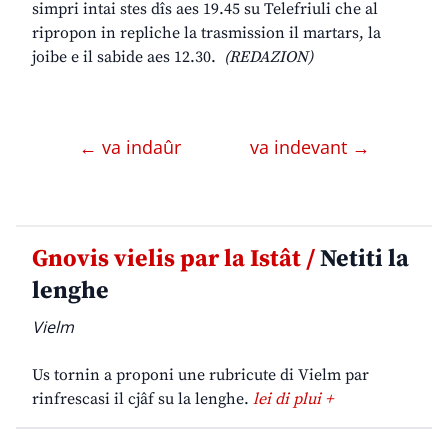
simpri intai stes dîs aes 19.45 su Telefriuli che al
ripropon in repliche la trasmission il martars, la
joibe e il sabide aes 12.30.
(REDAZION)
← va indaûr
va indevant →
Gnovis vielis par la Istât /
Netiti la
lenghe
Vielm
Us tornin a proponi une rubricute di Vielm par
rinfrescasi il cjâf su la lenghe.
lei di plui +