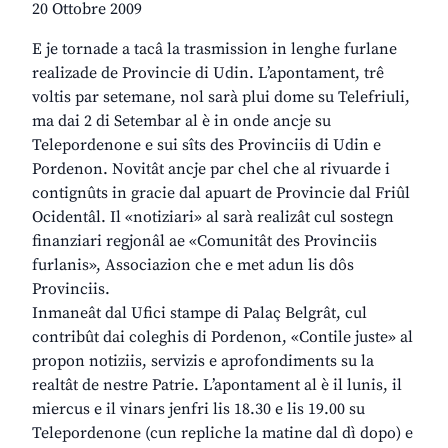
20 Ottobre 2009
E je tornade a tacâ la trasmission in lenghe furlane
realizade de Provincie di Udin. L’apontament, trê
voltis par setemane, nol sarà plui dome su Telefriuli,
ma dai 2 di Setembar al è in onde ancje su
Telepordenone e sui sîts des Provinciis di Udin e
Pordenon. Novitât ancje par chel che al rivuarde i
contignûts in gracie dal apuart de Provincie dal Friûl
Ocidentâl. Il «notiziari» al sarà realizât cul sostegn
finanziari regjonâl ae «Comunitât des Provinciis
furlanis», Associazion che e met adun lis dôs
Provinciis.
Inmaneât dal Ufici stampe di Palaç Belgrât, cul
contribût dai coleghis di Pordenon, «Contile juste» al
propon notiziis, servizis e aprofondiments su la
realtât de nestre Patrie. L’apontament al è il lunis, il
miercus e il vinars jenfri lis 18.30 e lis 19.00 su
Telepordenone (cun repliche la matine dal dì dopo) e