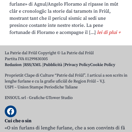
furlane» di Agnul/Angelo Floramo al ripasse in mût
clâr e cronologjic la storie dai taramots in Friûl,
mostrant tant che il pericul sismic al sedi une
presince costante inte nestre storie. La pene
fortunade di Floramo e acompagne il […]
lei di plui +
La Patrie dal Friûl Copyright © La Patrie dal Friûl
Partita IVA 01299830305
Redazion
RSS/XML
Pubblicità
Privacy Policy
Cookie Policy
Proprietât Clape di Culture “Patrie dal Friûl”. I articui a son scrits in
lenghe furlane e cu la grafie uficiâl de Regjon Friûl – V.J.
USPI – Union Stampe Periodiche Taliane
ENSOUL srl
-
Grafiche GTower Studio
Cui che o sin
«O sin furlans di lenghe furlane, che a son convints di fâ