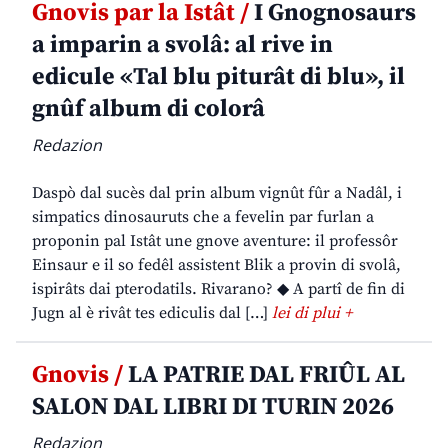
Gnovis par la Istât /
I Gnognosaurs
a imparin a svolâ: al rive in
edicule «Tal blu piturât di blu», il
gnûf album di colorâ
Redazion
Daspò dal sucès dal prin album vignût fûr a Nadâl, i
simpatics dinosauruts che a fevelin par furlan a
proponin pal Istât une gnove aventure: il professôr
Einsaur e il so fedêl assistent Blik a provin di svolâ,
ispirâts dai pterodatils. Rivarano? ◆ A partî de fin di
Jugn al è rivât tes ediculis dal […]
lei di plui +
Gnovis /
LA PATRIE DAL FRIÛL AL
SALON DAL LIBRI DI TURIN 2026
Redazion