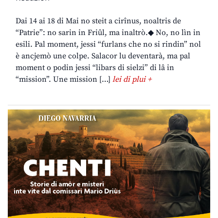
Dai 14 ai 18 di Mai no steit a cirînus, noaltris de
“Patrie”: no sarin in Friûl, ma inaltrò.◆ No, no lìn in
esili. Pal moment, jessi “furlans che no si rindin” nol
è ancjemò une colpe. Salacor lu deventarà, ma pal
moment o podin jessi “libars di sielzi” di lâ in
“mission”. Une mission […]
lei di plui +