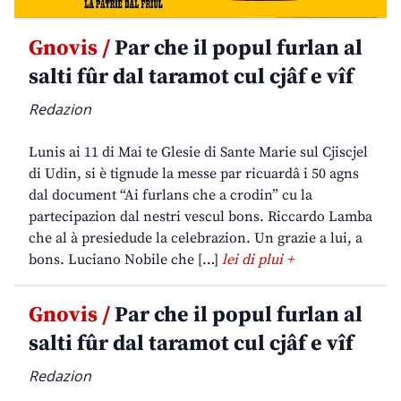
Gnovis /
Par che il popul furlan al
salti fûr dal taramot cul cjâf e vîf
Redazion
Lunis ai 11 di Mai te Glesie di Sante Marie sul Cjiscjel
di Udin, si è tignude la messe par ricuardâ i 50 agns
dal document “Ai furlans che a crodin” cu la
partecipazion dal nestri vescul bons. Riccardo Lamba
che al à presiedude la celebrazion. Un grazie a lui, a
bons. Luciano Nobile che […]
lei di plui +
Gnovis /
Par che il popul furlan al
salti fûr dal taramot cul cjâf e vîf
Redazion