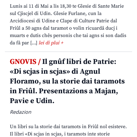
Lunis ai 11 di Mai a lis 18,30 te Glesie di Sante Marie
sul Cjiscjel di Udin. Glesie Furlane, cun la
Arcidiocesi di Udine e Clape di Culture Patrie dal
Friûl a 50 agns dal taramot o volìn ricuardâ ducj i
muarts e dutis chês personis che tai agns si son dadis
da fâ par […]
lei di plui +
GNOVIS /
Il gnûf libri de Patrie:
«Di scjas in scjas» di Agnul
Floramo, su la storie dai taramots
in Friûl. Presentazions a Majan,
Pavie e Udin.
Redazion
Un libri su la storie dai taramots in Friûl nol esisteve.
Il libri «Di scjas in scjas, i taramots inte storie