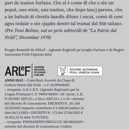
part de nazion furlane. Che al è come dî che o sin un
popul, une etnie, une nazion, che dopo tancj parons, che
a àn balinât di chestis bandis dilunc i secui, cumò di cent
agns indaûr o sin cjapâts dentri tal tramai dal Stât talian».
(Pre Toni Beline, sul so prin editoriâl de “La Patrie dal
Friûl”, Dicembar 1978)
Progjet finanziât de ARLeF - Agjenzie Regjonâl pe Lenghe Furlane e de Regjon
Autonome Friûl-Vignesie Julie
ANNO 2025
– Contributi ricevuti da Clape di
Culture Patrie dal Friûl – c.f. 01299830305
– erogante: A.R.L.E.F. (Agenzia Regionale per la
Lingua Friulana) C.F. 94094780304 • rif. norm. L.R.
N.29/2007 ART.23 c.2 bis e ART.24 c.7 e 10 • estremi
del decreto di concessione: DECRETO N. 261 del
25/10/2022 importo contributo € 3.500,00 (saldo) in
data 06/11/2025 • DECRETO N. 173 del 27/06/2025 €
34.842,23 in data 31/07/2025;
– erogante: FONDAZIONE FRIULI CF. 00158650309 •
estremi del decreto di concessione: Codice