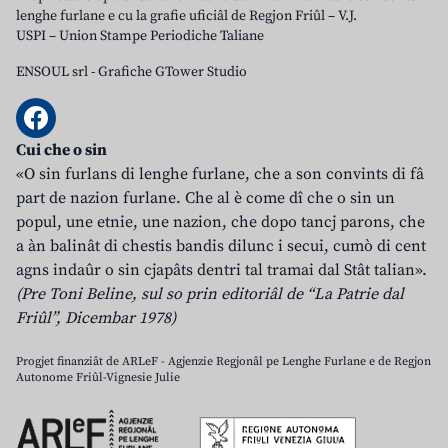
lenghe furlane e cu la grafie uficiâl de Regjon Friûl – V.J.
USPI – Union Stampe Periodiche Taliane
ENSOUL srl
-
Grafiche GTower Studio
Cui che o sin
«O sin furlans di lenghe furlane, che a son convints di fâ
part de nazion furlane. Che al è come dî che o sin un
popul, une etnie, une nazion, che dopo tancj parons, che
a àn balinât di chestis bandis dilunc i secui, cumò di cent
agns indaûr o sin cjapâts dentri tal tramai dal Stât talian».
(Pre Toni Beline, sul so prin editoriâl de “La Patrie dal
Friûl”, Dicembar 1978)
Progjet finanziât de ARLeF - Agjenzie Regjonâl pe Lenghe Furlane e de Regjon
Autonome Friûl-Vignesie Julie