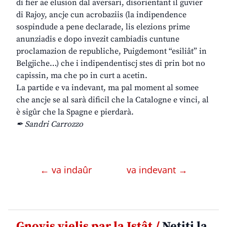
di fier ae elusion dal aversari, disorientant il guvier
di Rajoy, ancje cun acrobaziis (la indipendence
sospindude a pene declarade, lis elezions prime
anunziadis e dopo invezit cambiadis cuntune
proclamazion de republiche, Puigdemont “esiliât” in
Belgjiche…) che i indipendentiscj stes di prin bot no
capissin, ma che po in curt a acetin.
La partide e va indevant, ma pal moment al somee
che ancje se al sarà dificil che la Catalogne e vinci, al
è sigûr che la Spagne e pierdarà.
✒ Sandri Carrozzo
← va indaûr
va indevant →
Gnovis vielis par la Istât /
Netiti la