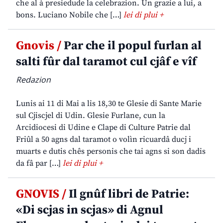
che al à presiedude la celebrazion. Un grazie a lui, a
bons. Luciano Nobile che […]
lei di plui +
Gnovis /
Par che il popul furlan al
salti fûr dal taramot cul cjâf e vîf
Redazion
Lunis ai 11 di Mai a lis 18,30 te Glesie di Sante Marie
sul Cjiscjel di Udin. Glesie Furlane, cun la
Arcidiocesi di Udine e Clape di Culture Patrie dal
Friûl a 50 agns dal taramot o volìn ricuardâ ducj i
muarts e dutis chês personis che tai agns si son dadis
da fâ par […]
lei di plui +
GNOVIS /
Il gnûf libri de Patrie:
«Di scjas in scjas» di Agnul