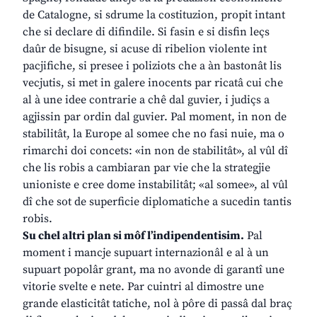
de Catalogne, si sdrume la costituzion, propit intant
che si declare di difindile. Si fasin e si disfin leçs
daûr de bisugne, si acuse di ribelion violente int
pacjifiche, si presee i poliziots che a àn bastonât lis
vecjutis, si met in galere inocents par ricatâ cui che
al à une idee contrarie a chê dal guvier, i judiçs a
agjissin par ordin dal guvier. Pal moment, in non de
stabilitât, la Europe al somee che no fasi nuie, ma o
rimarchi doi concets: «in non de stabilitât», al vûl dî
che lis robis a cambiaran par vie che la strategjie
unioniste e cree dome instabilitât; «al somee», al vûl
dî che sot de superficie diplomatiche a sucedin tantis
robis.
Su chel altri plan si môf l’indipendentisim.
Pal
moment i mancje supuart internazionâl e al à un
supuart popolâr grant, ma no avonde di garantî une
vitorie svelte e nete. Par cuintri al dimostre une
grande elasticitât tatiche, nol à pôre di passâ dal braç