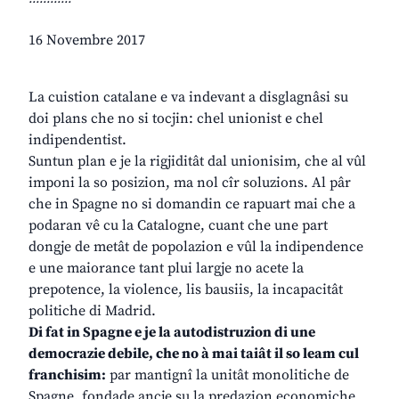
16 Novembre 2017
La cuistion catalane e va indevant a disglagnâsi su
doi plans che no si tocjin: chel unionist e chel
indipendentist.
Suntun plan e je la rigjiditât dal unionisim, che al vûl
imponi la so posizion, ma nol cîr soluzions. Al pâr
che in Spagne no si domandin ce rapuart mai che a
podaran vê cu la Catalogne, cuant che une part
dongje de metât de popolazion e vûl la indipendence
e une maiorance tant plui largje no acete la
prepotence, la violence, lis bausiis, la incapacitât
politiche di Madrid.
Di fat in Spagne e je la autodistruzion di une
democrazie debile, che no à mai taiât il so leam cul
franchisim:
par mantignî la unitât monolitiche de
Spagne, fondade ancje su la predazion economiche