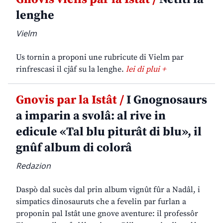
lenghe
Vielm
Us tornin a proponi une rubricute di Vielm par
rinfrescasi il cjâf su la lenghe.
lei di plui +
Gnovis par la Istât /
I Gnognosaurs
a imparin a svolâ: al rive in
edicule «Tal blu piturât di blu», il
gnûf album di colorâ
Redazion
Daspò dal sucès dal prin album vignût fûr a Nadâl, i
simpatics dinosauruts che a fevelin par furlan a
proponin pal Istât une gnove aventure: il professôr