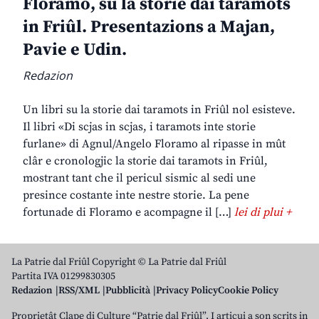
Floramo, su la storie dai taramots
in Friûl. Presentazions a Majan,
Pavie e Udin.
Redazion
Un libri su la storie dai taramots in Friûl nol esisteve.
Il libri «Di scjas in scjas, i taramots inte storie
furlane» di Agnul/Angelo Floramo al ripasse in mût
clâr e cronologjic la storie dai taramots in Friûl,
mostrant tant che il pericul sismic al sedi une
presince costante inte nestre storie. La pene
fortunade di Floramo e acompagne il […]
lei di plui +
La Patrie dal Friûl Copyright © La Patrie dal Friûl
Partita IVA 01299830305
Redazion
RSS/XML
Pubblicità
Privacy Policy
Cookie Policy
Proprietât Clape di Culture “Patrie dal Friûl”. I articui a son scrits in