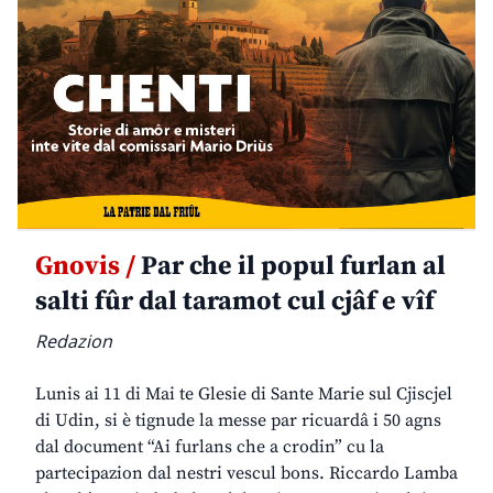
Gnovis /
Par che il popul furlan al
salti fûr dal taramot cul cjâf e vîf
Redazion
Lunis ai 11 di Mai te Glesie di Sante Marie sul Cjiscjel
di Udin, si è tignude la messe par ricuardâ i 50 agns
dal document “Ai furlans che a crodin” cu la
partecipazion dal nestri vescul bons. Riccardo Lamba