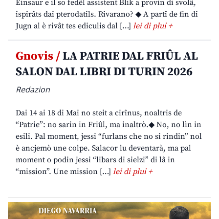
Einsaur e il so fedêl assistent Blik a provin di svolâ,
ispirâts dai pterodatils. Rivarano? ◆ A partî de fin di
Jugn al è rivât tes ediculis dal […]
lei di plui +
Gnovis /
LA PATRIE DAL FRIÛL AL
SALON DAL LIBRI DI TURIN 2026
Redazion
Dai 14 ai 18 di Mai no steit a cirînus, noaltris de
“Patrie”: no sarin in Friûl, ma inaltrò.◆ No, no lìn in
esili. Pal moment, jessi “furlans che no si rindin” nol
è ancjemò une colpe. Salacor lu deventarà, ma pal
moment o podin jessi “libars di sielzi” di lâ in
“mission”. Une mission […]
lei di plui +