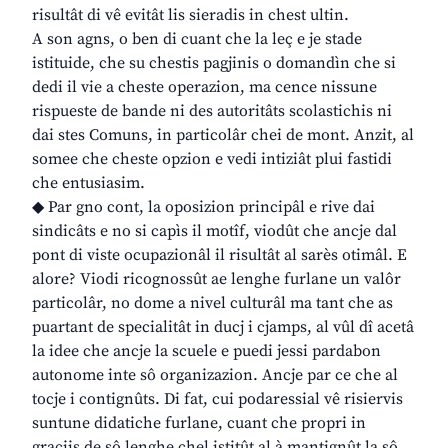
risultât di vê evitât lis sieradis in chest ultin.
A son agns, o ben di cuant che la leç e je stade
istituide, che su chestis pagjinis o domandìn che si
dedi il vie a cheste operazion, ma cence nissune
rispueste de bande ni des autoritâts scolastichis ni
dai stes Comuns, in particolâr chei de mont. Anzit, al
somee che cheste opzion e vedi intiziât plui fastidi
che entusiasim.
◆ Par gno cont, la oposizion principâl e rive dai
sindicâts e no si capìs il motîf, viodût che ancje dal
pont di viste ocupazionâl il risultât al sarès otimâl. E
alore? Viodi ricognossût ae lenghe furlane un valôr
particolâr, no dome a nivel culturâl ma tant che as
puartant de specialitât in ducj i cjamps, al vûl dî acetâ
la idee che ancje la scuele e puedi jessi pardabon
autonome inte sô organizazion. Ancje par ce che al
tocje i contignûts. Di fat, cui podaressial vê risiervis
suntune didatiche furlane, cuant che propri in
graciis de sô lenghe chel istitût al à mantignût la sô