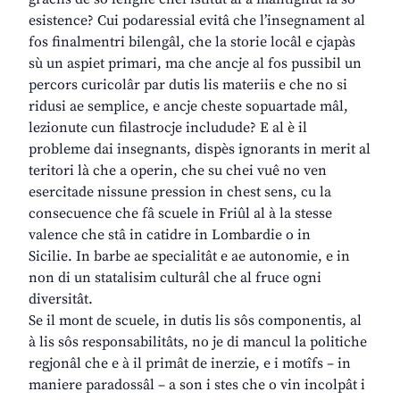
esistence? Cui podaressial evitâ che l’insegnament al
fos finalmentri bilengâl, che la storie locâl e cjapàs
sù un aspiet primari, ma che ancje al fos pussibil un
percors curicolâr par dutis lis materiis e che no si
ridusi ae semplice, e ancje cheste sopuartade mâl,
lezionute cun filastrocje includude? E al è il
probleme dai insegnants, dispès ignorants in merit al
teritori là che a operin, che su chei vuê no ven
esercitade nissune pression in chest sens, cu la
consecuence che fâ scuele in Friûl al à la stesse
valence che stâ in catidre in Lombardie o in
Sicilie. In barbe ae specialitât e ae autonomie, e in
non di un statalisim culturâl che al fruce ogni
diversitât.
Se il mont de scuele, in dutis lis sôs componentis, al
à lis sôs responsabilitâts, no je di mancul la politiche
regjonâl che e à il primât de inerzie, e i motîfs – in
maniere paradossâl – a son i stes che o vin incolpât i