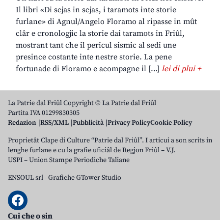
Il libri «Di scjas in scjas, i taramots inte storie
furlane» di Agnul/Angelo Floramo al ripasse in mût
clâr e cronologjic la storie dai taramots in Friûl,
mostrant tant che il pericul sismic al sedi une
presince costante inte nestre storie. La pene
fortunade di Floramo e acompagne il […]
lei di plui +
La Patrie dal Friûl Copyright © La Patrie dal Friûl
Partita IVA 01299830305
Redazion
RSS/XML
Pubblicità
Privacy Policy
Cookie Policy
Proprietât Clape di Culture “Patrie dal Friûl”. I articui a son scrits in
lenghe furlane e cu la grafie uficiâl de Regjon Friûl – V.J.
USPI – Union Stampe Periodiche Taliane
ENSOUL srl
-
Grafiche GTower Studio
Cui che o sin