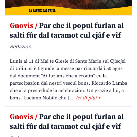
Gnovis /
Par che il popul furlan al
salti fûr dal taramot cul cjâf e vîf
Redazion
Lunis ai 11 di Mai te Glesie di Sante Marie sul Cjiscjel
di Udin, si è tignude la messe par ricuardâ i 50 agns
dal document “Ai furlans che a crodin” cu la
partecipazion dal nestri vescul bons. Riccardo Lamba
che al à presiedude la celebrazion. Un grazie a lui, a
bons. Luciano Nobile che […]
lei di plui +
Gnovis /
Par che il popul furlan al
salti fûr dal taramot cul cjâf e vîf