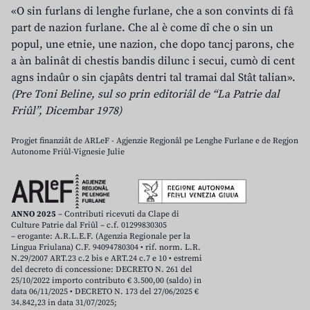
«O sin furlans di lenghe furlane, che a son convints di fâ
part de nazion furlane. Che al è come dî che o sin un
popul, une etnie, une nazion, che dopo tancj parons, che
a àn balinât di chestis bandis dilunc i secui, cumò di cent
agns indaûr o sin cjapâts dentri tal tramai dal Stât talian».
(Pre Toni Beline, sul so prin editoriâl de “La Patrie dal
Friûl”, Dicembar 1978)
Progjet finanziât de ARLeF - Agjenzie Regjonâl pe Lenghe Furlane e de Regjon
Autonome Friûl-Vignesie Julie
ANNO 2025
– Contributi ricevuti da Clape di
Culture Patrie dal Friûl – c.f. 01299830305
– erogante: A.R.L.E.F. (Agenzia Regionale per la
Lingua Friulana) C.F. 94094780304 • rif. norm. L.R.
N.29/2007 ART.23 c.2 bis e ART.24 c.7 e 10 • estremi
del decreto di concessione: DECRETO N. 261 del
25/10/2022 importo contributo € 3.500,00 (saldo) in
data 06/11/2025 • DECRETO N. 173 del 27/06/2025 €
34.842,23 in data 31/07/2025;