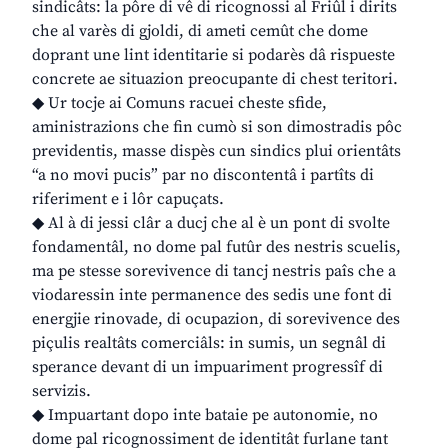
sindicâts: la pôre di vê di ricognossi al Friûl i dirits
che al varès di gjoldi, di ameti cemût che dome
doprant une lint identitarie si podarès dâ rispueste
concrete ae situazion preocupante di chest teritori.
◆ Ur tocje ai Comuns racuei cheste sfide,
aministrazions che fin cumò si son dimostradis pôc
previdentis, masse dispès cun sindics plui orientâts
“a no movi pucis” par no discontentâ i partîts di
riferiment e i lôr capuçats.
◆ Al à di jessi clâr a ducj che al è un pont di svolte
fondamentâl, no dome pal futûr des nestris scuelis,
ma pe stesse sorevivence di tancj nestris paîs che a
viodaressin inte permanence des sedis une font di
energjie rinovade, di ocupazion, di sorevivence des
piçulis realtâts comerciâls: in sumis, un segnâl di
sperance devant di un impuariment progressîf di
servizis.
◆ Impuartant dopo inte bataie pe autonomie, no
dome pal ricognossiment de identitât furlane tant