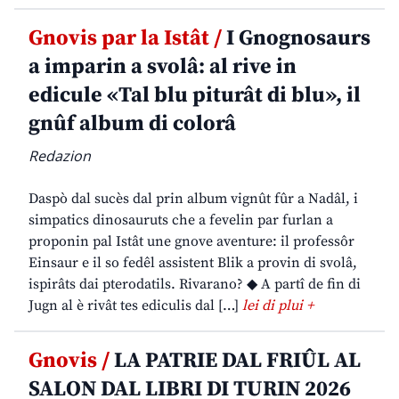
Gnovis par la Istât /
I Gnognosaurs
a imparin a svolâ: al rive in
edicule «Tal blu piturât di blu», il
gnûf album di colorâ
Redazion
Daspò dal sucès dal prin album vignût fûr a Nadâl, i
simpatics dinosauruts che a fevelin par furlan a
proponin pal Istât une gnove aventure: il professôr
Einsaur e il so fedêl assistent Blik a provin di svolâ,
ispirâts dai pterodatils. Rivarano? ◆ A partî de fin di
Jugn al è rivât tes ediculis dal […]
lei di plui +
Gnovis /
LA PATRIE DAL FRIÛL AL
SALON DAL LIBRI DI TURIN 2026