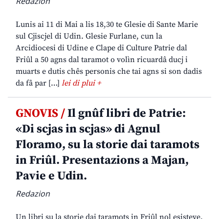
Redazion
Lunis ai 11 di Mai a lis 18,30 te Glesie di Sante Marie
sul Cjiscjel di Udin. Glesie Furlane, cun la
Arcidiocesi di Udine e Clape di Culture Patrie dal
Friûl a 50 agns dal taramot o volìn ricuardâ ducj i
muarts e dutis chês personis che tai agns si son dadis
da fâ par […]
lei di plui +
GNOVIS /
Il gnûf libri de Patrie:
«Di scjas in scjas» di Agnul
Floramo, su la storie dai taramots
in Friûl. Presentazions a Majan,
Pavie e Udin.
Redazion
Un libri su la storie dai taramots in Friûl nol esisteve.