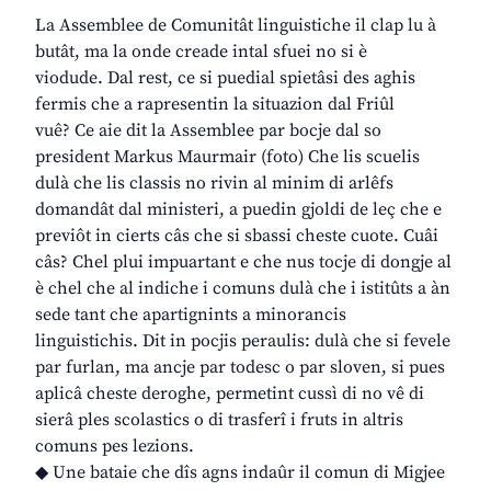
La Assemblee de Comunitât linguistiche il clap lu à
butât, ma la onde creade intal sfuei no si è
viodude. Dal rest, ce si puedial spietâsi des aghis
fermis che a rapresentin la situazion dal Friûl
vuê? Ce aie dit la Assemblee par bocje dal so
president Markus Maurmair (foto) Che lis scuelis
dulà che lis classis no rivin al minim di arlêfs
domandât dal ministeri, a puedin gjoldi de leç che e
previôt in cierts câs che si sbassi cheste cuote. Cuâi
câs? Chel plui impuartant e che nus tocje di dongje al
è chel che al indiche i comuns dulà che i istitûts a àn
sede tant che apartignints a minorancis
linguistichis. Dit in pocjis peraulis: dulà che si fevele
par furlan, ma ancje par todesc o par sloven, si pues
aplicâ cheste deroghe, permetint cussì di no vê di
sierâ ples scolastics o di trasferî i fruts in altris
comuns pes lezions.
◆ Une bataie che dîs agns indaûr il comun di Migjee