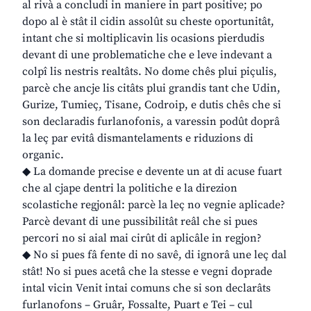
al rivà a concludi in maniere in part positive; po
dopo al è stât il cidin assolût su cheste oportunitât,
intant che si moltiplicavin lis ocasions pierdudis
devant di une problematiche che e leve indevant a
colpî lis nestris realtâts. No dome chês plui piçulis,
parcè che ancje lis citâts plui grandis tant che Udin,
Gurize, Tumieç, Tisane, Codroip, e dutis chês che si
son declaradis furlanofonis, a varessin podût doprâ
la leç par evitâ dismantelaments e riduzions di
organic.
◆ La domande precise e devente un at di acuse fuart
che al cjape dentri la politiche e la direzion
scolastiche regjonâl: parcè la leç no vegnie aplicade?
Parcè devant di une pussibilitât reâl che si pues
percori no si aial mai cirût di aplicâle in regjon?
◆ No si pues fâ fente di no savê, di ignorâ une leç dal
stât! No si pues acetâ che la stesse e vegni doprade
intal vicin Venit intai comuns che si son declarâts
furlanofons – Gruâr, Fossalte, Puart e Tei – cul