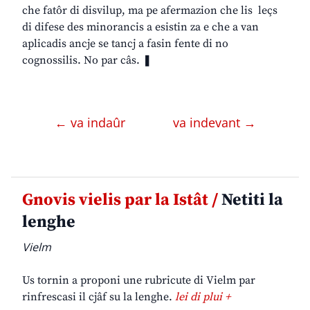
che fatôr di disvilup, ma pe afermazion che lis leçs
di difese des minorancis a esistin za e che a van
aplicadis ancje se tancj a fasin fente di no
cognossilis. No par câs. ❚
← va indaûr
va indevant →
Gnovis vielis par la Istât /
Netiti la
lenghe
Vielm
Us tornin a proponi une rubricute di Vielm par
rinfrescasi il cjâf su la lenghe.
lei di plui +