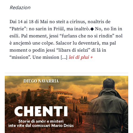
Redazion
Dai 14 ai 18 di Mai no steit a cirînus, noaltris de
“Patrie”: no sarin in Friûl, ma inaltrò.◆ No, no lìn in
esili. Pal moment, jessi “furlans che no si rindin” nol
è ancjemò une colpe. Salacor lu deventarà, ma pal
moment o podin jessi “libars di sielzi” di lâ in
“mission”. Une mission […]
lei di plui +