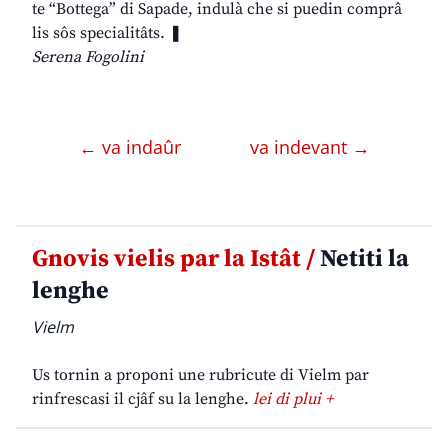
te “Bottega” di Sapade, indulà che si puedin comprâ
lis sôs specialitâts. ❚
Serena Fogolini
← va indaûr
va indevant →
Gnovis vielis par la Istât /
Netiti la
lenghe
Vielm
Us tornin a proponi une rubricute di Vielm par
rinfrescasi il cjâf su la lenghe.
lei di plui +