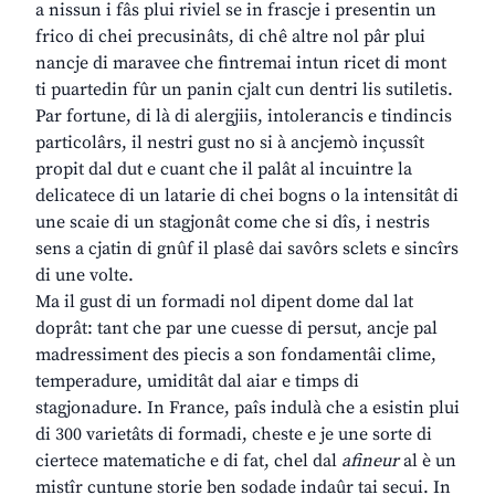
a nissun i fâs plui riviel se in frascje i presentin un
frico di chei precusinâts, di chê altre nol pâr plui
nancje di maravee che fintremai intun ricet di mont
ti puartedin fûr un panin cjalt cun dentri lis sutiletis.
Par fortune, di là di alergjiis, intolerancis e tindincis
particolârs, il nestri gust no si à ancjemò inçussît
propit dal dut e cuant che il palât al incuintre la
delicatece di un latarie di chei bogns o la intensitât di
une scaie di un stagjonât come che si dîs, i nestris
sens a cjatin di gnûf il plasê dai savôrs sclets e sincîrs
di une volte.
Ma il gust di un formadi nol dipent dome dal lat
doprât: tant che par une cuesse di persut, ancje pal
madressiment des piecis a son fondamentâi clime,
temperadure, umiditât dal aiar e timps di
stagjonadure. In France, paîs indulà che a esistin plui
di 300 varietâts di formadi, cheste e je une sorte di
ciertece matematiche e di fat, chel dal
afineur
al è un
mistîr cuntune storie ben sodade indaûr tai secui. In