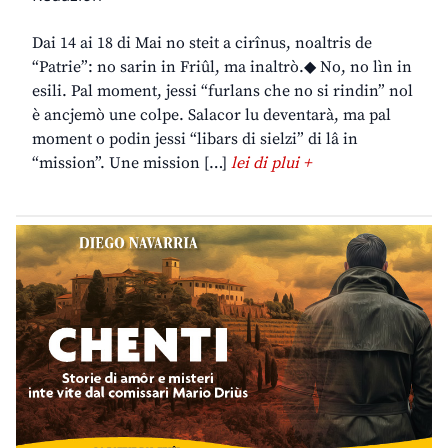
Dai 14 ai 18 di Mai no steit a cirînus, noaltris de
“Patrie”: no sarin in Friûl, ma inaltrò.◆ No, no lìn in
esili. Pal moment, jessi “furlans che no si rindin” nol
è ancjemò une colpe. Salacor lu deventarà, ma pal
moment o podin jessi “libars di sielzi” di lâ in
“mission”. Une mission […]
lei di plui +