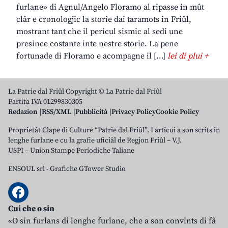
furlane» di Agnul/Angelo Floramo al ripasse in mût
clâr e cronologjic la storie dai taramots in Friûl,
mostrant tant che il pericul sismic al sedi une
presince costante inte nestre storie. La pene
fortunade di Floramo e acompagne il […]
lei di plui +
La Patrie dal Friûl Copyright © La Patrie dal Friûl
Partita IVA 01299830305
Redazion
RSS/XML
Pubblicità
Privacy Policy
Cookie Policy
Proprietât Clape di Culture “Patrie dal Friûl”. I articui a son scrits in
lenghe furlane e cu la grafie uficiâl de Regjon Friûl – V.J.
USPI – Union Stampe Periodiche Taliane
ENSOUL srl
-
Grafiche GTower Studio
Cui che o sin
«O sin furlans di lenghe furlane, che a son convints di fâ