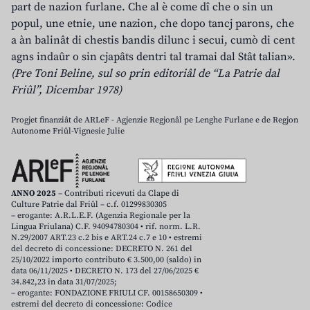
part de nazion furlane. Che al è come dî che o sin un
popul, une etnie, une nazion, che dopo tancj parons, che
a àn balinât di chestis bandis dilunc i secui, cumò di cent
agns indaûr o sin cjapâts dentri tal tramai dal Stât talian».
(Pre Toni Beline, sul so prin editoriâl de “La Patrie dal
Friûl”, Dicembar 1978)
Progjet finanziât de ARLeF - Agjenzie Regjonâl pe Lenghe Furlane e de Regjon
Autonome Friûl-Vignesie Julie
ANNO 2025
– Contributi ricevuti da Clape di
Culture Patrie dal Friûl – c.f. 01299830305
– erogante: A.R.L.E.F. (Agenzia Regionale per la
Lingua Friulana) C.F. 94094780304 • rif. norm. L.R.
N.29/2007 ART.23 c.2 bis e ART.24 c.7 e 10 • estremi
del decreto di concessione: DECRETO N. 261 del
25/10/2022 importo contributo € 3.500,00 (saldo) in
data 06/11/2025 • DECRETO N. 173 del 27/06/2025 €
34.842,23 in data 31/07/2025;
– erogante: FONDAZIONE FRIULI CF. 00158650309 •
estremi del decreto di concessione: Codice