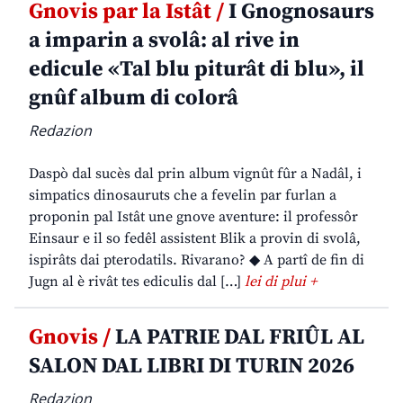
Gnovis par la Istât /
I Gnognosaurs
a imparin a svolâ: al rive in
edicule «Tal blu piturât di blu», il
gnûf album di colorâ
Redazion
Daspò dal sucès dal prin album vignût fûr a Nadâl, i
simpatics dinosauruts che a fevelin par furlan a
proponin pal Istât une gnove aventure: il professôr
Einsaur e il so fedêl assistent Blik a provin di svolâ,
ispirâts dai pterodatils. Rivarano? ◆ A partî de fin di
Jugn al è rivât tes ediculis dal […]
lei di plui +
Gnovis /
LA PATRIE DAL FRIÛL AL
SALON DAL LIBRI DI TURIN 2026
Redazion