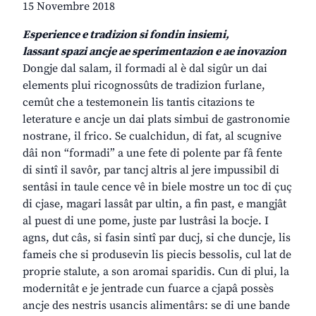
15 Novembre 2018
Esperience e tradizion si fondin insiemi,
lassant spazi ancje ae sperimentazion e ae inovazion
Dongje dal salam, il formadi al è dal sigûr un dai
elements plui ricognossûts de tradizion furlane,
cemût che a testemonein lis tantis citazions te
leterature e ancje un dai plats simbui de gastronomie
nostrane, il frico. Se cualchidun, di fat, al scugnive
dâi non “formadi” a une fete di polente par fâ fente
di sintî il savôr, par tancj altris al jere impussibil di
sentâsi in taule cence vê in biele mostre un toc di çuç
di cjase, magari lassât par ultin, a fin past, e mangjât
al puest di une pome, juste par lustrâsi la bocje. I
agns, dut câs, si fasin sintî par ducj, si che duncje, lis
fameis che si produsevin lis piecis bessolis, cul lat de
proprie stalute, a son aromai sparidis. Cun di plui, la
modernitât e je jentrade cun fuarce a cjapâ possès
ancje des nestris usancis alimentârs: se di une bande