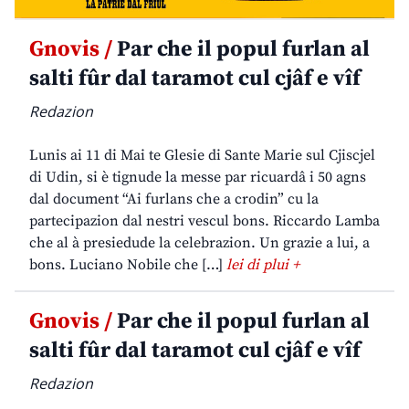
Gnovis /
Par che il popul furlan al
salti fûr dal taramot cul cjâf e vîf
Redazion
Lunis ai 11 di Mai te Glesie di Sante Marie sul Cjiscjel
di Udin, si è tignude la messe par ricuardâ i 50 agns
dal document “Ai furlans che a crodin” cu la
partecipazion dal nestri vescul bons. Riccardo Lamba
che al à presiedude la celebrazion. Un grazie a lui, a
bons. Luciano Nobile che […]
lei di plui +
Gnovis /
Par che il popul furlan al
salti fûr dal taramot cul cjâf e vîf
Redazion