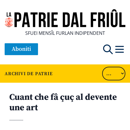
SFUEI MENSÎL FURLAN INDIPENDENT
Aboniti
ARCHIVI DE PATRIE
Cuant che fâ çuç al devente
une art
............