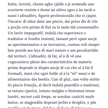
Italie, invezit, cheste aghe cjalde e je someade une
scuvierte resinte e dome tai ultins agns a àn tacât a
nassi i afinadôrs, figuris professionâls che si cjapin
l’incaric di stâur daûr aes piecis, dai prins dîs di vite
a pocjis oris prime di finî su la taule dal consumadôr.
Un lavôr impegnatîf, indulà che esperience e
tradizion si fondin insiemi, lassant però spazi ancje
ae sperimentazion e ae inovazion, cuntun voli simpri
ben pontât aes leçs di mari nature e aes peculiaritâts
dal teritori. L’afinadôr, di fat, al à di vê une
cognossince plene des carateristichis de materie
prime doprade (e dispès ancje di cui che al à fat il
formadi, stant che ogni fedâr al à la “sô” man) e de
alimentazion des bestiis. Cun di plui, une volte sieltis
lis piecis frescjis, al decît indulà puartâlis a madressi,
se intune cjanive, intune malghe o fintremai intun
landri, secont cuâi timps, se zontâur cualchi mufe
buine, se stagjonâlis doprant jerbis e droghis, o pûr