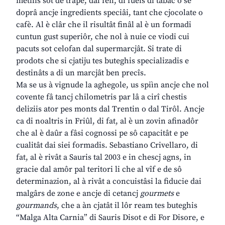
metilis sot de trape, dal fen, di fueis di tabac o se
doprâ ancje ingredients speciâi, tant che cjocolate o
cafè. Al è clâr che il risultât finâl al è un formadi
cuntun gust superiôr, che nol à nuie ce viodi cui
pacuts sot celofan dal supermarcjât. Si trate di
prodots che si cjatiju tes buteghis specializadis e
destinâts a di un marcjât ben precîs.
Ma se us à vignude la aghegole, us spiìn ancje che nol
covente fâ tancj chilometris par lâ a cirî chestis
deliziis ator pes monts dal Trentin o dal Tirôl. Ancje
ca di noaltris in Friûl, di fat, al è un zovin afinadôr
che al è daûr a fâsi cognossi pe sô capacitât e pe
cualitât dai siei formadis. Sebastiano Crivellaro, di
fat, al è rivât a Sauris tal 2003 e in chescj agns, in
gracie dal amôr pal teritori li che al vîf e de sô
determinazion, al à rivât a concuistâsi la fiducie dai
malgârs de zone e ancje di cetancj
gourmets
e
gourmands
, che a àn cjatât il lôr ream tes buteghis
“Malga Alta Carnia” di Sauris Disot e di For Disore, e