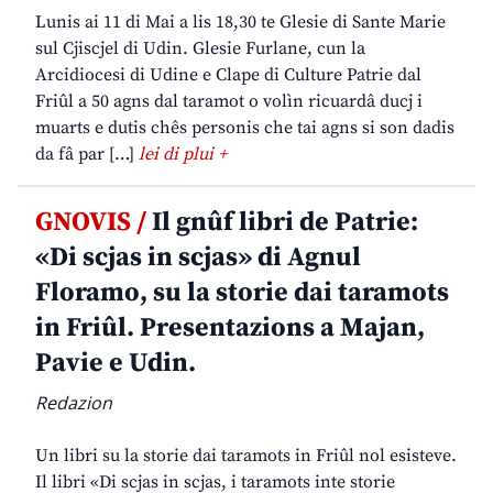
Lunis ai 11 di Mai a lis 18,30 te Glesie di Sante Marie
sul Cjiscjel di Udin. Glesie Furlane, cun la
Arcidiocesi di Udine e Clape di Culture Patrie dal
Friûl a 50 agns dal taramot o volìn ricuardâ ducj i
muarts e dutis chês personis che tai agns si son dadis
da fâ par […]
lei di plui +
GNOVIS /
Il gnûf libri de Patrie:
«Di scjas in scjas» di Agnul
Floramo, su la storie dai taramots
in Friûl. Presentazions a Majan,
Pavie e Udin.
Redazion
Un libri su la storie dai taramots in Friûl nol esisteve.
Il libri «Di scjas in scjas, i taramots inte storie