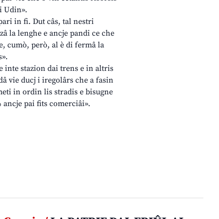
i Udin».
ri in fi. Dut câs, tal nestri
izâ la lenghe e ancje pandi ce che
e, cumò, però, al è di fermâ la
s».
 inte stazion dai trens e in altris
â vie ducj i iregolârs che a fasin
meti in ordin lis stradis e bisugne
% ancje pai fits comerciâi».