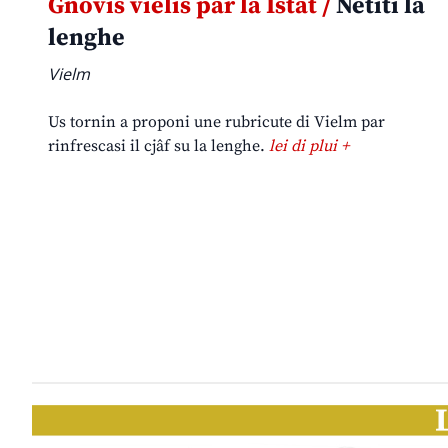
Gnovis vielis par la Istât /
Netiti la
lenghe
Vielm
Us tornin a proponi une rubricute di Vielm par
rinfrescasi il cjâf su la lenghe.
lei di plui +