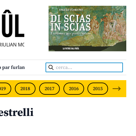
ULIAN MONTHLY • NEODVISNI FURLANSKI MESEČNIK • UNAB
Cerca:
 par furlan
019
2018
2017
2016
2015
2014
strelli