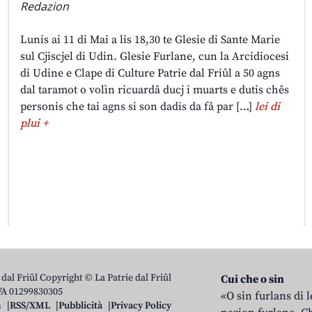
Redazion
Lunis ai 11 di Mai a lis 18,30 te Glesie di Sante Marie
sul Cjiscjel di Udin. Glesie Furlane, cun la Arcidiocesi
di Udine e Clape di Culture Patrie dal Friûl a 50 agns
dal taramot o volìn ricuardâ ducj i muarts e dutis chês
personis che tai agns si son dadis da fâ par […]
lei di
plui +
 dal Friûl Copyright © La Patrie dal Friûl
Cui che o sin
IVA 01299830305
«O sin furlans di 
n
RSS/XML
Pubblicità
Privacy Policy