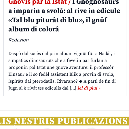
Gnovis par la Istât /
I Gnognosaurs
a imparin a svolâ: al rive in edicule
«Tal blu piturât di blu», il gnûf
album di colorâ
Redazion
Daspò dal sucès dal prin album vignût fûr a Nadâl, i
simpatics dinosauruts che a fevelin par furlan a
proponin pal Istât une gnove aventure: il professôr
Einsaur e il so fedêl assistent Blik a provin di svolâ,
ispirâts dai pterodatils. Rivarano? ◆ A partî de fin di
Jugn al è rivât tes ediculis dal […]
lei di plui +