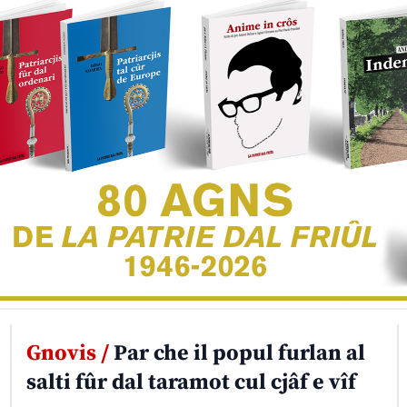
Gnovis /
Par che il popul furlan al
salti fûr dal taramot cul cjâf e vîf