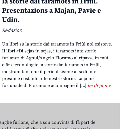
la storie dai taramots in Friûl.
Presentazions a Majan, Pavie e
Udin.
Redazion
Un libri su la storie dai taramots in Friûl nol esisteve.
Il libri «Di scjas in scjas, i taramots inte storie
furlane» di Agnul/Angelo Floramo al ripasse in mût
clâr e cronologjic la storie dai taramots in Friûl,
mostrant tant che il pericul sismic al sedi une
presince costante inte nestre storie. La pene
fortunade di Floramo e acompagne il […]
lei di plui +
lenghe furlane, che a son convints di fâ part de