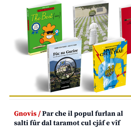
Gnovis /
Par che il popul furlan al
salti fûr dal taramot cul cjâf e vîf