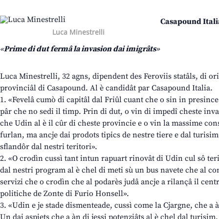
Casapound Itali
Luca Minestrelli
«
Prime di dut fermâ la invasion dai imigrâts
»
Luca Minestrelli, 32 agns, dipendent des Feroviis statâls, di ori
provinciâl di Casapound. Al è candidât par Casapound Italia.
1. «Fevelâ cumò di capitâl dal Friûl cuant che o sin in presinc
pâr che no sedi il timp. Prin di dut, o vin di impedî cheste inv
che Udin al è il cûr di cheste provincie e o vin la massime con
furlan, ma ancje dai prodots tipics de nestre tiere e dal turisim
sflandôr dal nestri teritori».
2. «O crodìn cussì tant intun rapuart rinovât di Udin cul sô teri
dal nestri program al è chel di meti sù un bus navete che al co
servizi che o crodìn che al podarès judâ ancje a rilançâ il centr
politiche de Zonte di Furio Honsell».
3. «Udin e je stade dismenteade, cussì come la Cjargne, che a àn
Un dai aspiets che a àn di jessi potenziâts al è chel dal turisim,