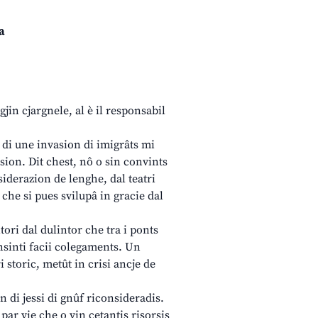
a
gjin cjargnele, al è il responsabil
e di une invasion di imigrâts mi
asion. Dit chest, nô o sin convints
siderazion de lenghe, dal teatri
 che si pues svilupâ in gracie dal
tori dal dulintor che tra i ponts
nsinti facii colegaments. Un
i storic, metût in crisi ancje de
 di jessi di gnûf riconsideradis.
 par vie che o vin cetantis risorsis