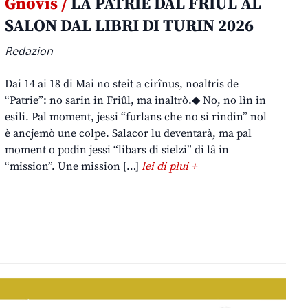
Gnovis /
LA PATRIE DAL FRIÛL AL
SALON DAL LIBRI DI TURIN 2026
Redazion
Dai 14 ai 18 di Mai no steit a cirînus, noaltris de
“Patrie”: no sarin in Friûl, ma inaltrò.◆ No, no lìn in
esili. Pal moment, jessi “furlans che no si rindin” nol
è ancjemò une colpe. Salacor lu deventarà, ma pal
moment o podin jessi “libars di sielzi” di lâ in
“mission”. Une mission […]
lei di plui +