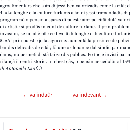
agroalimentârs che a àn di jessi ben valorizadis come la citât d
4. «La lenghe e la culture furlanis a àn di jessi tramandadis di pa
program nô o pensìn a spazis di pueste ator pe citât dulà valor
di artistic si prodûs in cont de culture furlane. Il prin problem
invasion, se no al è pôc ce fevelâ di lenghe e di culture furlani
5. «Al prin puest e je la sigurece: aumentâ la presince de polizie
bandis delicadis de citât; fâ une ordenance dal sindic par mand
dams; no permeti di stâ tai zardis publics. Po tocje invistî par 
rilançâ il centri storic. In chest câs, o pensìn ae cedolâr al 15
di Antonella Lanfrit
← va indaûr
va indevant →