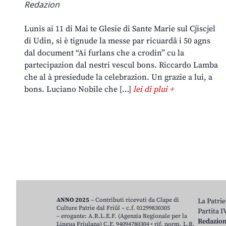
Redazion
Lunis ai 11 di Mai te Glesie di Sante Marie sul Cjiscjel
di Udin, si è tignude la messe par ricuardâ i 50 agns
dal document “Ai furlans che a crodin” cu la
partecipazion dal nestri vescul bons. Riccardo Lamba
che al à presiedude la celebrazion. Un grazie a lui, a
bons. Luciano Nobile che […]
lei di plui +
ANNO 2025
– Contributi ricevuti da Clape di
La Patrie
Culture Patrie dal Friûl – c.f. 01299830305
Partita 
– erogante: A.R.L.E.F. (Agenzia Regionale per la
Redazio
Lingua Friulana) C.F. 94094780304 • rif. norm. L.R.