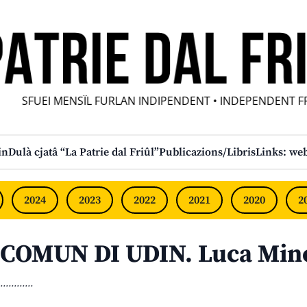
SFUEI MENSÎL FURLAN INDIPENDENT • INDEPENDENT FRI
in
Dulà cjatâ “La Patrie dal Friûl”
Publicazions/Libris
Links: web
2024
2023
2022
2021
2020
2
COMUN DI UDIN. Luca Mine
............