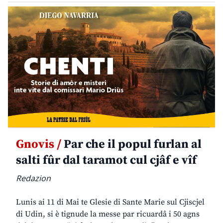
Gnovis /
Par che il popul furlan al
salti fûr dal taramot cul cjâf e vîf
Redazion
Lunis ai 11 di Mai te Glesie di Sante Marie sul Cjiscjel
di Udin, si è tignude la messe par ricuardâ i 50 agns