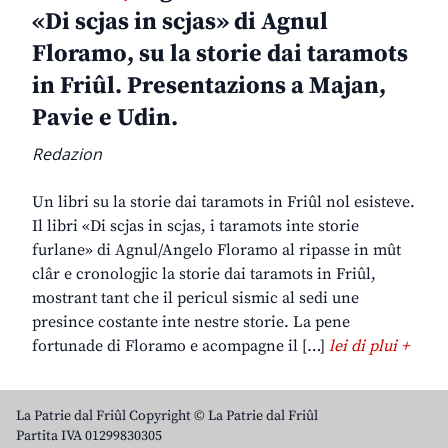
«Di scjas in scjas» di Agnul
Floramo, su la storie dai taramots
in Friûl. Presentazions a Majan,
Pavie e Udin.
Redazion
Un libri su la storie dai taramots in Friûl nol esisteve.
Il libri «Di scjas in scjas, i taramots inte storie
furlane» di Agnul/Angelo Floramo al ripasse in mût
clâr e cronologjic la storie dai taramots in Friûl,
mostrant tant che il pericul sismic al sedi une
presince costante inte nestre storie. La pene
fortunade di Floramo e acompagne il […]
lei di plui +
La Patrie dal Friûl Copyright © La Patrie dal Friûl
Partita IVA 01299830305