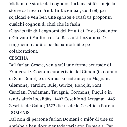
Midiant de storie dai cognons furlans, si fâs ancje la
storie dal nestri Friûl. In Dicembar, cul frêt, par
scjaldâsi e ven ben une sgnape e cussì us proponìn
cualchi cognon di chei che le fasin.
(Gjavâts fûr di I cognomi del Friuli di Enos Costantini
e Giovanni Fantini ed. La Bassa/LithoStampa. O
ringraciìn i autôrs pe disponibilitât e pe
colaborazion).
CESCHIA
Dal furlan Cescje, ven a stâi une forme scurtade di
Francescje. Cognon carateristic dal Ciman (in comun
di Sant Denêl) e di Nimis, si cjate ancje a Magnan,
Glemone, Tarcint, Buie, Gurize, Roncjis, Sant
Canzian, Pradaman, Tavagnà, Cormons, Puçui e in
tantis altris localitâts. 1407 Ceschje ad Artegna; 1445
Zeschia de Gaian; 1522 dictus de la Ceschia a Porcia.
DOMENIS
Dal non di persone furlan Domeni o miôr di une sô
antighe e ben documentade variante: Domenis. Par