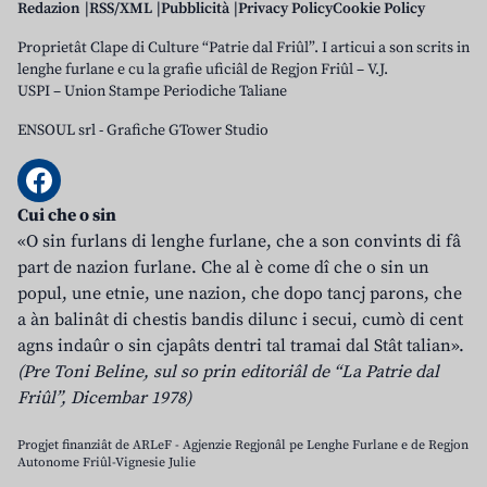
Redazion
RSS/XML
Pubblicità
Privacy Policy
Cookie Policy
Proprietât Clape di Culture “Patrie dal Friûl”. I articui a son scrits in
lenghe furlane e cu la grafie uficiâl de Regjon Friûl – V.J.
USPI – Union Stampe Periodiche Taliane
ENSOUL srl
-
Grafiche GTower Studio
Cui che o sin
«O sin furlans di lenghe furlane, che a son convints di fâ
part de nazion furlane. Che al è come dî che o sin un
popul, une etnie, une nazion, che dopo tancj parons, che
a àn balinât di chestis bandis dilunc i secui, cumò di cent
agns indaûr o sin cjapâts dentri tal tramai dal Stât talian».
(Pre Toni Beline, sul so prin editoriâl de “La Patrie dal
Friûl”, Dicembar 1978)
Progjet finanziât de ARLeF - Agjenzie Regjonâl pe Lenghe Furlane e de Regjon
Autonome Friûl-Vignesie Julie