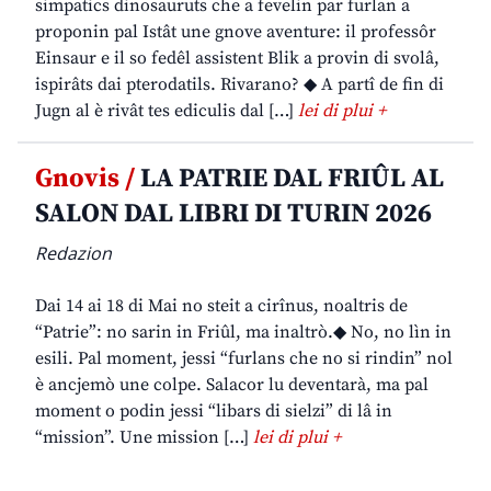
simpatics dinosauruts che a fevelin par furlan a
proponin pal Istât une gnove aventure: il professôr
Einsaur e il so fedêl assistent Blik a provin di svolâ,
ispirâts dai pterodatils. Rivarano? ◆ A partî de fin di
Jugn al è rivât tes ediculis dal […]
lei di plui +
Gnovis /
LA PATRIE DAL FRIÛL AL
SALON DAL LIBRI DI TURIN 2026
Redazion
Dai 14 ai 18 di Mai no steit a cirînus, noaltris de
“Patrie”: no sarin in Friûl, ma inaltrò.◆ No, no lìn in
esili. Pal moment, jessi “furlans che no si rindin” nol
è ancjemò une colpe. Salacor lu deventarà, ma pal
moment o podin jessi “libars di sielzi” di lâ in
“mission”. Une mission […]
lei di plui +