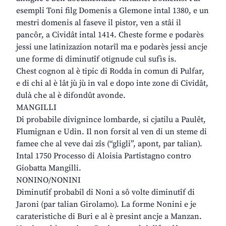
esempli Toni filg Domenis a Glemone intal 1380, e un
mestri domenis al faseve il pistor, ven a stâi il
pancôr, a Cividât intal 1414. Cheste forme e podarès
jessi une latinizazion notarîl ma e podarès jessi ancje
une forme di diminutîf otignude cul sufìs is.
Chest cognon al è tipic di Rodda in comun di Pulfar,
e di chi al è lât jù jù in val e dopo inte zone di Cividât,
dulà che al è difondût avonde.
MANGILLI
Di probabile divignince lombarde, si cjatilu a Paulêt,
Flumignan e Udin. Il non forsit al ven di un steme di
famee che al veve dai zîs (“gligli”, apont, par talian).
Intal 1750 Processo di Aloisia Partistagno contro
Giobatta Mangilli.
NONINO/NONINI
Diminutîf probabil di Noni a sô volte diminutîf di
Jaroni (par talian Girolamo). La forme Nonini e je
carateristiche di Buri e al è presint ancje a Manzan.