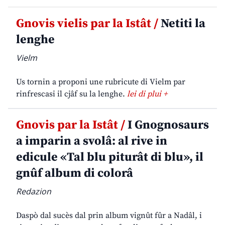
Gnovis vielis par la Istât /
Netiti la
lenghe
Vielm
Us tornin a proponi une rubricute di Vielm par
rinfrescasi il cjâf su la lenghe.
lei di plui +
Gnovis par la Istât /
I Gnognosaurs
a imparin a svolâ: al rive in
edicule «Tal blu piturât di blu», il
gnûf album di colorâ
Redazion
Daspò dal sucès dal prin album vignût fûr a Nadâl, i