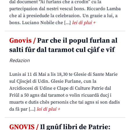
dal document “Ai furlans che a crodin” cu la
partecipazion dal nestri vescul bons. Riccardo Lamba
che al à presiedude la celebrazion. Un grazie a lui, a
bons. Luciano Nobile che […]
lei di plui +
Gnovis /
Par che il popul furlan al
salti fûr dal taramot cul cjâf e vîf
Redazion
Lunis ai 11 di Mai a lis 18,30 te Glesie di Sante Marie
sul Cjiscjel di Udin. Glesie Furlane, cun la
Arcidiocesi di Udine e Clape di Culture Patrie dal
Friûl a 50 agns dal taramot o volìn ricuardâ ducj i
muarts e dutis chês personis che tai agns si son dadis
da fâ par […]
lei di plui +
GNOVIS /
Il gnûf libri de Patrie: