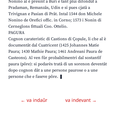
Nonino al è presint a Buri e tant plui difondût a
Pradaman, Remanzâs, Udin e si pues cjatâ a
Trivignan e Pasian di Prât. Intal 1544 don Michele
Nonino de Orefici offic. in Corno; 1573 i Nonin di
Cerneglons fittuali Coo. Ottelio.
PAGURA
Cognon carateristic di Castions di Çopule, li che al è
documentât dal Cuatricent (1425 Johannes Matie
Paura; 1430 Mathie Paura; 1461 Andreani Paura de
Casteons). Al ven fûr probabilmentri dal sostantîf
paura (pôre): si podarès tratâ di un sorenon deventât
dopo cognon dât a une persone paurose o a une
persone che e faseve pôre. ❚
← va indaûr
va indevant →