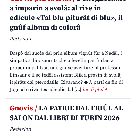
a imparin a svolâ: al rive in
edicule «Tal blu piturât di blu», il
gnûf album di colorâ
Redazion
Daspò dal sucès dal prin album vignût fûr a Nadâl, i
simpatics dinosauruts che a fevelin par furlan a
proponin pal Istât une gnove aventure: il professôr
Einsaur e il so fedêl assistent Blik a provin di svolâ,
ispirâts dai pterodatils. Rivarano? ◆ A partî de fin di
Jugn al è rivât tes ediculis dal […]
lei di plui +
Gnovis /
LA PATRIE DAL FRIÛL AL
SALON DAL LIBRI DI TURIN 2026
Redazion