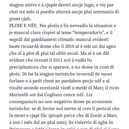
stagjon estive e à cjapât dentri ancje Jugn, e vie par
chei tre mês si puedin alternâ ancje plui setemanis di
grant cjalt.
PLOIE E NÊF_ Pes ploiis e lis neveadis la situazion e
je mancul clare rispiet al teme “temperaduris”, e il
segnâl dal gambiament climatic mancul evident:
baste ricuardâ dome che il 2010 al è stât un dai agns
che al à plot di plui tal ultin secul. Ma al è un dât
evident che invezit il 2011 nol à vudis lis
precipitazions che si sperave, e no dome in cont di
ploie. Di fat la stagjon turistiche invernâl de mont
furlane e à patît chest an pardabon pocje nêf e al
risulte avonde ecezionâl viodi a metât di Març il ricès
Marinelli sot dal Coglians cence nêf. Lis
conseguencis no son negativis dome pe economie
turistiche: se di Invier nol nevee al cres il pericul che
la mont e cjapi fûc (propit parcè che di Zenâr a Març
a son i mês dal an plui suts); lis risiervis di aghe in