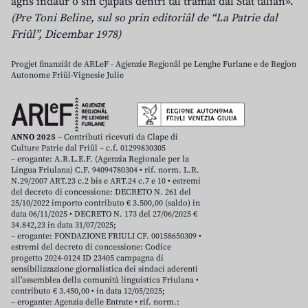
agns indaûr o sin cjapâts dentri tal tramai dal Stât talian».
(Pre Toni Beline, sul so prin editoriâl de “La Patrie dal
Friûl”, Dicembar 1978)
Progjet finanziât de ARLeF - Agjenzie Regjonâl pe Lenghe Furlane e de Regjon
Autonome Friûl-Vignesie Julie
ANNO 2025
– Contributi ricevuti da Clape di
Culture Patrie dal Friûl – c.f. 01299830305
– erogante: A.R.L.E.F. (Agenzia Regionale per la
Lingua Friulana) C.F. 94094780304 • rif. norm. L.R.
N.29/2007 ART.23 c.2 bis e ART.24 c.7 e 10 • estremi
del decreto di concessione: DECRETO N. 261 del
25/10/2022 importo contributo € 3.500,00 (saldo) in
data 06/11/2025 • DECRETO N. 173 del 27/06/2025 €
34.842,23 in data 31/07/2025;
– erogante: FONDAZIONE FRIULI CF. 00158650309 •
estremi del decreto di concessione: Codice
progetto 2024-0124 ID 23405 campagna di
sensibilizzazione giornalistica dei sindaci aderenti
all’assemblea della comunità linguistica Friulana •
contributo € 3.450,00 • in data 12/05/2025;
– erogante: Agenzia delle Entrate • rif. norm.: