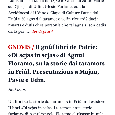
Lunis ai 11 di Mai a lis 18,30 te Glesie di Sante Marie
sul Cjiscjel di Udin. Glesie Furlane, cun la
Arcidiocesi di Udine e Clape di Culture Patrie dal
Friûl a 50 agns dal taramot o volìn ricuardâ ducj i
muarts e dutis chês personis che tai agns si son dadis
da fâ par […]
lei di plui +
GNOVIS /
Il gnûf libri de Patrie:
«Di scjas in scjas» di Agnul
Floramo, su la storie dai taramots
in Friûl. Presentazions a Majan,
Pavie e Udin.
Redazion
Un libri su la storie dai taramots in Friûl nol esisteve.
Il libri «Di scjas in scjas, i taramots inte storie
furlane» di Agnul/Angelo Floramo al ripasse in mût