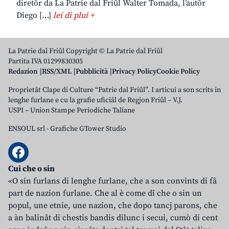
diretôr da La Patrie dal Friûl Walter Tomada, l’autôr
Diego […]
lei di plui +
La Patrie dal Friûl Copyright © La Patrie dal Friûl
Partita IVA 01299830305
Redazion
RSS/XML
Pubblicità
Privacy Policy
Cookie Policy
Proprietât Clape di Culture “Patrie dal Friûl”. I articui a son scrits in
lenghe furlane e cu la grafie uficiâl de Regjon Friûl – V.J.
USPI – Union Stampe Periodiche Taliane
ENSOUL srl
-
Grafiche GTower Studio
Cui che o sin
«O sin furlans di lenghe furlane, che a son convints di fâ
part de nazion furlane. Che al è come dî che o sin un
popul, une etnie, une nazion, che dopo tancj parons, che
a àn balinât di chestis bandis dilunc i secui, cumò di cent