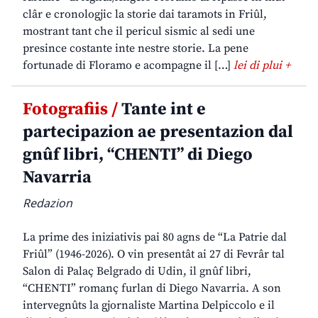
clâr e cronologjic la storie dai taramots in Friûl,
mostrant tant che il pericul sismic al sedi une
presince costante inte nestre storie. La pene
fortunade di Floramo e acompagne il […]
lei di plui +
Fotografiis /
Tante int e
partecipazion ae presentazion dal
gnûf libri, “CHENTI” di Diego
Navarria
Redazion
La prime des iniziativis pai 80 agns de “La Patrie dal
Friûl” (1946-2026). O vin presentât ai 27 di Fevrâr tal
Salon di Palaç Belgrado di Udin, il gnûf libri,
“CHENTI” romanç furlan di Diego Navarria. A son
intervegnûts la gjornaliste Martina Delpiccolo e il