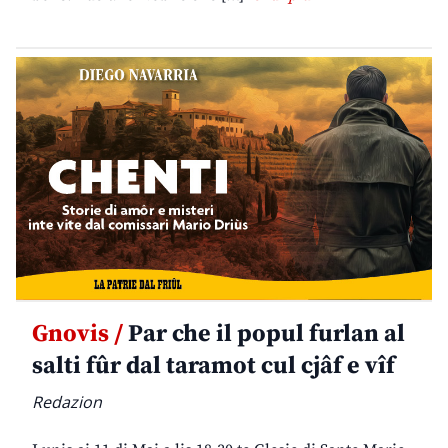
Gnovis /
Par che il popul furlan al
salti fûr dal taramot cul cjâf e vîf
Redazion