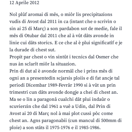
12 Aprile 2012
Nol plûf aromai di mês, o miôr lis precipitazions
vudis di Avost dal 2011 in ca (intant che o scrivìn o
sin ai 25 di Març) a son pardabon sot de medie, fale il
mês di Otubar dal 2011 che al à vût dâts avonde in
linie cui dâts storics. E ce che al è plui significatîf e je
la durade di chest sut.
Propit par chest o vin sintût i tecnics dal Osmer che
nus àn sclarît miôr la situazion.
Prin di dut al è avonde normâl che i prins mês di
ogni an a presentedin scjarsis ploiis e di fat ancje tal
periodi Dicembar 1989-Fevrâr 1990 si à vût un prin
trimestri cun dâts avonde dongje a chei di chest an.
Ma se o lin a paragonâ cualchi dât plui indaûr o
scuvierzìn che dal 1961 a vuê a Udin, dal Prin di
Avost ai 20 di Març nol à mai plot cussì pôc come
chest an. Agns paragonabii (cun mancul di 500mm di
ploie) a son stâts il 1975-1976 e il 1985-1986.