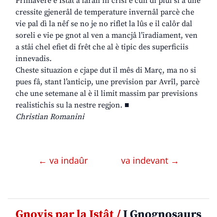
Primavere e Istât a laran in crisi e cun di plui si à une
cressite gjenerâl de temperature invernâl parcè che
vie pal dì la nêf se no je no riflet la lûs e il calôr dal
soreli e vie pe gnot al ven a mancjâ l’iradiament, ven
a stâi chel efiet di frêt che al è tipic des superficiis
innevadis.
Cheste situazion e cjape dut il mês di Març, ma no si
pues fâ, stant l’anticip, une prevision par Avrîl, parcè
che une setemane al è il limit massim par previsions
realistichis su la nestre regjon. ■
Christian Romanini
← va indaûr
va indevant →
Gnovis par la Istât /
I Gnognosaurs