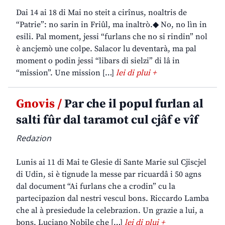
Dai 14 ai 18 di Mai no steit a cirînus, noaltris de
“Patrie”: no sarin in Friûl, ma inaltrò.◆ No, no lìn in
esili. Pal moment, jessi “furlans che no si rindin” nol
è ancjemò une colpe. Salacor lu deventarà, ma pal
moment o podin jessi “libars di sielzi” di lâ in
“mission”. Une mission […]
lei di plui +
Gnovis /
Par che il popul furlan al
salti fûr dal taramot cul cjâf e vîf
Redazion
Lunis ai 11 di Mai te Glesie di Sante Marie sul Cjiscjel
di Udin, si è tignude la messe par ricuardâ i 50 agns
dal document “Ai furlans che a crodin” cu la
partecipazion dal nestri vescul bons. Riccardo Lamba
che al à presiedude la celebrazion. Un grazie a lui, a
bons. Luciano Nobile che […]
lei di plui +