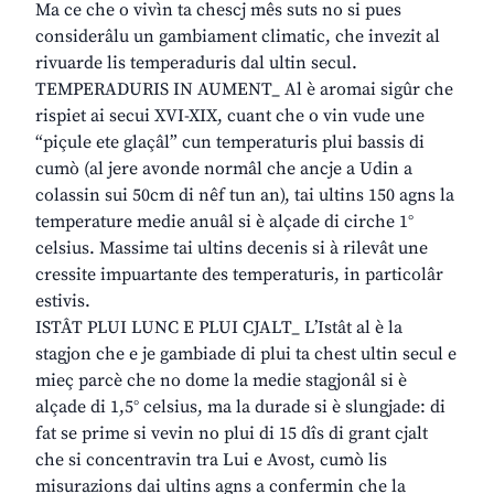
Ma ce che o vivìn ta chescj mês suts no si pues
considerâlu un gambiament climatic, che invezit al
rivuarde lis temperaduris dal ultin secul.
TEMPERADURIS IN AUMENT_ Al è aromai sigûr che
rispiet ai secui XVI-XIX, cuant che o vin vude une
“piçule ete glaçâl” cun temperaturis plui bassis di
cumò (al jere avonde normâl che ancje a Udin a
colassin sui 50cm di nêf tun an), tai ultins 150 agns la
temperature medie anuâl si è alçade di cirche 1°
celsius. Massime tai ultins decenis si à rilevât une
cressite impuartante des temperaturis, in particolâr
estivis.
ISTÂT PLUI LUNC E PLUI CJALT_ L’Istât al è la
stagjon che e je gambiade di plui ta chest ultin secul e
mieç parcè che no dome la medie stagjonâl si è
alçade di 1,5° celsius, ma la durade si è slungjade: di
fat se prime si vevin no plui di 15 dîs di grant cjalt
che si concentravin tra Lui e Avost, cumò lis
misurazions dai ultins agns a confermin che la