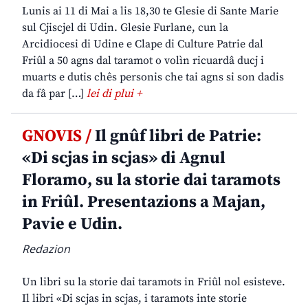
Lunis ai 11 di Mai a lis 18,30 te Glesie di Sante Marie
sul Cjiscjel di Udin. Glesie Furlane, cun la
Arcidiocesi di Udine e Clape di Culture Patrie dal
Friûl a 50 agns dal taramot o volìn ricuardâ ducj i
muarts e dutis chês personis che tai agns si son dadis
da fâ par […]
lei di plui +
GNOVIS /
Il gnûf libri de Patrie:
«Di scjas in scjas» di Agnul
Floramo, su la storie dai taramots
in Friûl. Presentazions a Majan,
Pavie e Udin.
Redazion
Un libri su la storie dai taramots in Friûl nol esisteve.
Il libri «Di scjas in scjas, i taramots inte storie