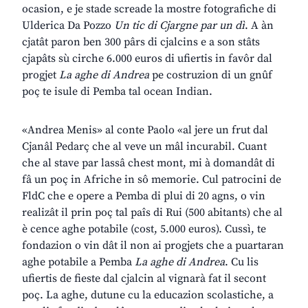
ocasion, e je stade screade la mostre fotografiche di
Ulderica Da Pozzo
Un tic di Cjargne par un dì
. A àn
cjatât paron ben 300 pârs di cjalcins e a son stâts
cjapâts sù cirche 6.000 euros di ufiertis in favôr dal
progjet
La aghe di Andrea
pe costruzion di un gnûf
poç te isule di Pemba tal ocean Indian.
«Andrea Menis» al conte Paolo «al jere un frut dal
Cjanâl Pedarç che al veve un mâl incurabil. Cuant
che al stave par lassâ chest mont, mi à domandât di
fâ un poç in Afriche in sô memorie. Cul patrocini de
FldC che e opere a Pemba di plui di 20 agns, o vin
realizât il prin poç tal paîs di Rui (500 abitants) che al
è cence aghe potabile (cost, 5.000 euros). Cussì, te
fondazion o vin dât il non ai progjets che a puartaran
aghe potabile a Pemba
La aghe di Andrea
. Cu lis
ufiertis de fieste dal cjalcin al vignarà fat il secont
poç. La aghe, dutune cu la educazion scolastiche, a