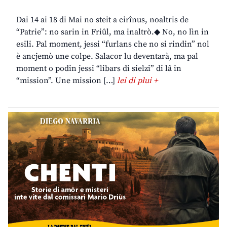
Dai 14 ai 18 di Mai no steit a cirînus, noaltris de
“Patrie”: no sarin in Friûl, ma inaltrò.◆ No, no lìn in
esili. Pal moment, jessi “furlans che no si rindin” nol
è ancjemò une colpe. Salacor lu deventarà, ma pal
moment o podin jessi “libars di sielzi” di lâ in
“mission”. Une mission […]
lei di plui +