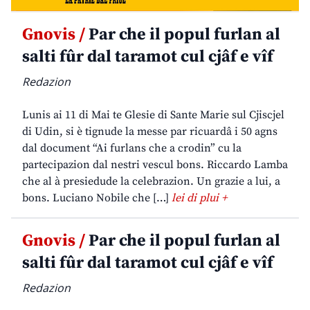
Gnovis /
Par che il popul furlan al
salti fûr dal taramot cul cjâf e vîf
Redazion
Lunis ai 11 di Mai te Glesie di Sante Marie sul Cjiscjel
di Udin, si è tignude la messe par ricuardâ i 50 agns
dal document “Ai furlans che a crodin” cu la
partecipazion dal nestri vescul bons. Riccardo Lamba
che al à presiedude la celebrazion. Un grazie a lui, a
bons. Luciano Nobile che […]
lei di plui +
Gnovis /
Par che il popul furlan al
salti fûr dal taramot cul cjâf e vîf
Redazion