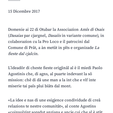
15 Dicembre 2017
Domenie ai 22 di Otubar la Associazion
Amîs di Osais
(
Dasaias
par cjargnel,
Dasaiis
in variante comune), in
colaborazion cu la Pro Loco e il patrocini dal
Comune di Prât, a àn metût in pîts e organizade
La
fieste dal cjalcin
.
L’ideadôr di cheste fieste origjinâl al è il miedi Paolo
Agostinis che, di agns, al puarte indevant la sô
mission: chê di dâ une man a la int che e vîf inte
miserie tai paîs plui biâts dal mont.
«La idee e nas di une esigjence condividude di creâ
relazions te nestre comunitât», al conte Agostins
«coinvolzint soredut anzians e ancje cui che al è stât