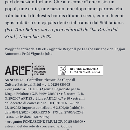
part de nazion furlane. Che al è come dî che o sin un
popul, une etnie, une nazion, che dopo tancj parons, che
a àn balinât di chestis bandis dilunc i secui, cumò di cent
agns indaûr o sin cjapâts dentri tal tramai dal Stât talian».
(Pre Toni Beline, sul so prin editoriâl de “La Patrie dal
Friûl”, Dicembar 1978)
Progjet finanziât de ARLeF - Agjenzie Regjonâl pe Lenghe Furlane e de Regjon
Autonome Friûl-Vignesie Julie
ANNO 2025
– Contributi ricevuti da Clape di
Culture Patrie dal Friûl – c.f. 01299830305
– erogante: A.R.L.E.F. (Agenzia Regionale per la
Lingua Friulana) C.F. 94094780304 • rif. norm. L.R.
N.29/2007 ART.23 c.2 bis e ART.24 c.7 e 10 • estremi
del decreto di concessione: DECRETO N. 261 del
25/10/2022 importo contributo € 3.500,00 (saldo) in
data 06/11/2025 • DECRETO N. 173 del 27/06/2025 €
34.842,23 in data 31/07/2025;
– erogante: FONDAZIONE FRIULI CF. 00158650309 •
estremi del decreto di concessione: Codice