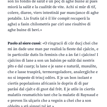
son lis fondis de salût e un poç di aghe buine al pues
miorâ la salût e la cualitât de vite. Achì si mûr di tif,
colere, diaree, viers intestinâi par mancjance di aghe
potabile. Lis frutis (al è il lôr compit recuperâ la
aghe) a fasin chilometris par cirî une risultive di
aghe buine di bevi.»
Paolo al siere cussì
: «O ringracii di cûr ducj chei che
mi àn dade une man par realizâ la fieste dal cjalcin, e
in particolâr dutis lis feminis che a àn fat i cjalcins! I
cjalcins di lane a son un balsim pe salût dai nestris
pîts e dal cuarp; la lane e je sane e naturâl, musulite,
che e lasse traspirâ, termoregoladore, analergjiche e
no si impeste di triscj odôrs. E je un bon isolant e
ciertis popolazions africanis le doprin di dì par
parâsi dal cjalt e di gnot dal frêt. E je utile in ciertis
malatiis reumatichis tant che la malatie di Raynaud e
e preven lis ulçaris che a vegnin a chei che a son
obleâts a stâ simpri tal jet.»