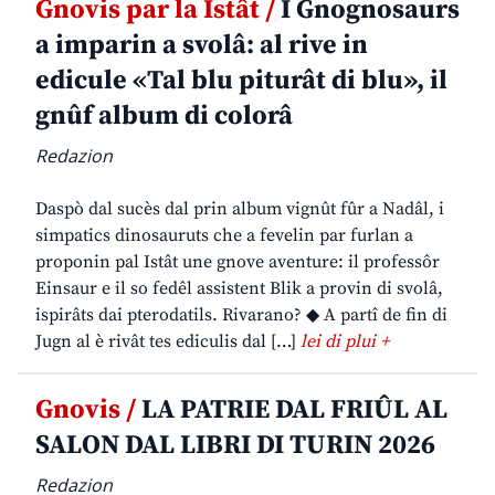
Gnovis par la Istât /
I Gnognosaurs
a imparin a svolâ: al rive in
edicule «Tal blu piturât di blu», il
gnûf album di colorâ
Redazion
Daspò dal sucès dal prin album vignût fûr a Nadâl, i
simpatics dinosauruts che a fevelin par furlan a
proponin pal Istât une gnove aventure: il professôr
Einsaur e il so fedêl assistent Blik a provin di svolâ,
ispirâts dai pterodatils. Rivarano? ◆ A partî de fin di
Jugn al è rivât tes ediculis dal […]
lei di plui +
Gnovis /
LA PATRIE DAL FRIÛL AL
SALON DAL LIBRI DI TURIN 2026
Redazion