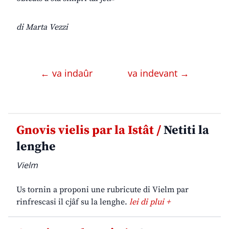
di Marta Vezzi
← va indaûr
va indevant →
Gnovis vielis par la Istât /
Netiti la
lenghe
Vielm
Us tornin a proponi une rubricute di Vielm par
rinfrescasi il cjâf su la lenghe.
lei di plui +