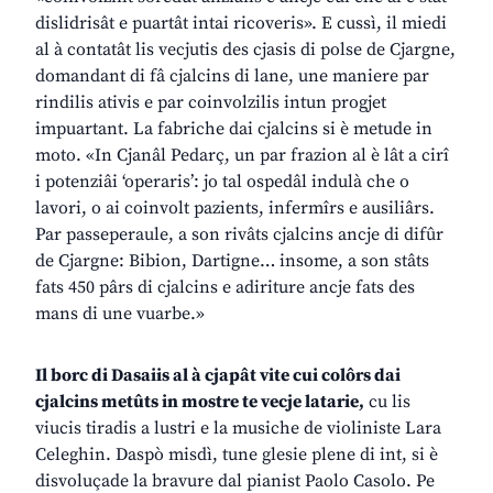
dislidrisât e puartât intai ricoveris». E cussì, il miedi
al à contatât lis vecjutis des cjasis di polse de Cjargne,
domandant di fâ cjalcins di lane, une maniere par
rindilis ativis e par coinvolzilis intun progjet
impuartant. La fabriche dai cjalcins si è metude in
moto. «In Cjanâl Pedarç, un par frazion al è lât a cirî
i potenziâi ‘operaris’: jo tal ospedâl indulà che o
lavori, o ai coinvolt pazients, infermîrs e ausiliârs.
Par passeperaule, a son rivâts cjalcins ancje di difûr
de Cjargne: Bibion, Dartigne… insome, a son stâts
fats 450 pârs di cjalcins e adiriture ancje fats des
mans di une vuarbe.»
Il borc di Dasaiis al à cjapât vite cui colôrs dai
cjalcins metûts in mostre te vecje latarie,
cu lis
viucis tiradis a lustri e la musiche de violiniste Lara
Celeghin. Daspò misdì, tune glesie plene di int, si è
disvoluçade la bravure dal pianist Paolo Casolo. Pe