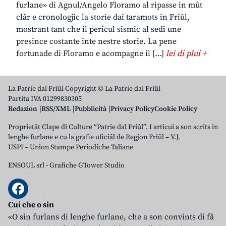
furlane» di Agnul/Angelo Floramo al ripasse in mût
clâr e cronologjic la storie dai taramots in Friûl,
mostrant tant che il pericul sismic al sedi une
presince costante inte nestre storie. La pene
fortunade di Floramo e acompagne il […]
lei di plui +
La Patrie dal Friûl Copyright © La Patrie dal Friûl
Partita IVA 01299830305
Redazion
RSS/XML
Pubblicità
Privacy Policy
Cookie Policy
Proprietât Clape di Culture “Patrie dal Friûl”. I articui a son scrits in
lenghe furlane e cu la grafie uficiâl de Regjon Friûl – V.J.
USPI – Union Stampe Periodiche Taliane
ENSOUL srl
-
Grafiche GTower Studio
Cui che o sin
«O sin furlans di lenghe furlane, che a son convints di fâ