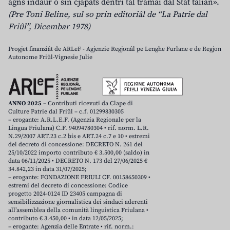
agns indaûr o sin cjapâts dentri tal tramai dal Stât talian».
(Pre Toni Beline, sul so prin editoriâl de “La Patrie dal
Friûl”, Dicembar 1978)
Progjet finanziât de ARLeF - Agjenzie Regjonâl pe Lenghe Furlane e de Regjon
Autonome Friûl-Vignesie Julie
ANNO 2025
– Contributi ricevuti da Clape di
Culture Patrie dal Friûl – c.f. 01299830305
– erogante: A.R.L.E.F. (Agenzia Regionale per la
Lingua Friulana) C.F. 94094780304 • rif. norm. L.R.
N.29/2007 ART.23 c.2 bis e ART.24 c.7 e 10 • estremi
del decreto di concessione: DECRETO N. 261 del
25/10/2022 importo contributo € 3.500,00 (saldo) in
data 06/11/2025 • DECRETO N. 173 del 27/06/2025 €
34.842,23 in data 31/07/2025;
– erogante: FONDAZIONE FRIULI CF. 00158650309 •
estremi del decreto di concessione: Codice
progetto 2024-0124 ID 23405 campagna di
sensibilizzazione giornalistica dei sindaci aderenti
all’assemblea della comunità linguistica Friulana •
contributo € 3.450,00 • in data 12/05/2025;
– erogante: Agenzia delle Entrate • rif. norm.: