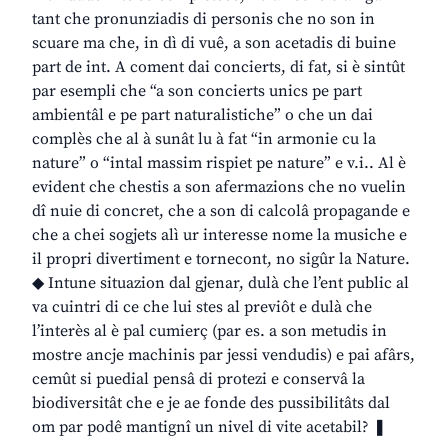
tant che pronunziadis di personis che no son in
scuare ma che, in dì di vuê, a son acetadis di buine
part de int. A coment dai concierts, di fat, si è sintût
par esempli che “a son concierts unics pe part
ambientâl e pe part naturalistiche” o che un dai
complès che al à sunât lu à fat “in armonie cu la
nature” o “intal massim rispiet pe nature” e v.i.. Al è
evident che chestis a son afermazions che no vuelin
dî nuie di concret, che a son di calcolâ propagande e
che a chei sogjets alì ur interesse nome la musiche e
il propri divertiment e tornecont, no sigûr la Nature.
◆ Intune situazion dal gjenar, dulà che l’ent public al
va cuintri di ce che lui stes al previôt e dulà che
l’interès al è pal cumierç (par es. a son metudis in
mostre ancje machinis par jessi vendudis) e pai afârs,
cemût si puedial pensâ di protezi e conservâ la
biodiversitât che e je ae fonde des pussibilitâts dal
om par podê mantignî un nivel di vite acetabil? ❚