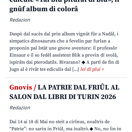
gnûf album di colorâ
Redazion
Daspò dal sucès dal prin album vignût fûr a Nadâl, i
simpatics dinosauruts che a fevelin par furlan a
proponin pal Istât une gnove aventure: il professôr
Einsaur e il so fedêl assistent Blik a provin di svolâ,
ispirâts dai pterodatils. Rivarano? ◆ A partî de fin di
Jugn al è rivât tes ediculis dal […]
lei di plui +
Gnovis /
LA PATRIE DAL FRIÛL AL
SALON DAL LIBRI DI TURIN 2026
Redazion
Dai 14 ai 18 di Mai no steit a cirînus, noaltris de
“Patrie”: no sarin in Friûl, ma inaltrò.◆ No, no lìn in