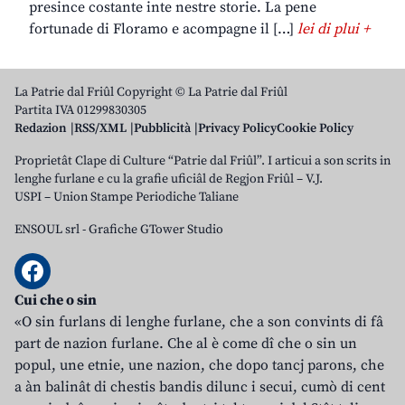
presince costante inte nestre storie. La pene
fortunade di Floramo e acompagne il […]
lei di plui +
La Patrie dal Friûl Copyright © La Patrie dal Friûl
Partita IVA 01299830305
Redazion
RSS/XML
Pubblicità
Privacy Policy
Cookie Policy
Proprietât Clape di Culture “Patrie dal Friûl”. I articui a son scrits in
lenghe furlane e cu la grafie uficiâl de Regjon Friûl – V.J.
USPI – Union Stampe Periodiche Taliane
ENSOUL srl
-
Grafiche GTower Studio
Cui che o sin
«O sin furlans di lenghe furlane, che a son convints di fâ
part de nazion furlane. Che al è come dî che o sin un
popul, une etnie, une nazion, che dopo tancj parons, che
a àn balinât di chestis bandis dilunc i secui, cumò di cent