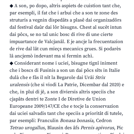
◆ A son, po dopo, altris aspiets de cuistion tant che,
par esempli, il fat che i arbui che a son te zone des
struturis a vegnin dispedâts a plasê dai organizadôrs
dal festival daûr dai lôr bisugns. Chest al sucêt intun
dai pôcs, se no tal unic bosc di rive di une cierte
impuartance de Valcjanâl. E je ancje la frecuentazion
de rive dal lât cun mieçs mecanics grues. Si podarès
lâ ancjemò indevant ma si fermìn achì.
◆ Considerant nome i uciei, bisugne tignî iniment
che i boscs di Fusinis a son un dai pôcs sîts in Italie
dulà che e fâs il nît la Begarole dai Urâi
Strix
uralensis
(che si viodi La Patrie, Dicembar dal 2020) e
che, in plui di jê, a son diviersis altris speciis che
cjapâts dentri te Zonte I de Diretive de Union
Europeane 2009/147/CE che e tocje la conservazion
dai uciei salvadis tant che speciis a prioritât di tutele,
par esempli: Franculin
Bonasa bonasia
, Cedron
Tetrao urogallus
, Blausin des âfs
Pernis apivorus
, Pic