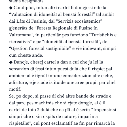
stadis designadis.
◆ Cundiplui, intun altri cartel lì dongje si cite la
“Valutazion di idoneitât al benstâ forestâl” tal ambit
dai Lâts di Fusinis, dai “Servizis ecosistemics”
gjenerâts de “Foresta Regionale di Fusine in
Valromana”, in particolâr pes funzions “Turistichis e
ricreativis” e pe “idoneitât al benstâ forestâl”, de
“Gjestion forestâl sostignibile” e vie indevant, simpri
cun cheste ande.
◆ Duncje, chescj cartei a dan a cui che ju lei la
sensazion di jessi intun puest dulà che il rispiet pal
ambient al è tignût intune considerazion alte e che,
adiriture, e je stade istituide une aree propit par chel
motîf.
Se, po dopo, si passe di chê altre bande de strade e
dal parc pes machinis che si cjate dongje, al è il
cartel de foto 2 dulà che da pît al è scrit: “Impensìnsi
simpri che o sin ospits de nature, imparìn a
rispietâle!”, cul pont esclamatîf ae fin par rimarcâ la