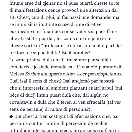
intune aree dal gjenar no si pues puartâ cheste sorte
di manifestazions cence provocâ une alterazion dal
sît. Chest, cun di plui, al fâs nassi une domande: ma
se intun sît istituît inte suaze di une diretive
europeane cun finalitâts conservativis si pues fâ ce
che al è stât ripuartât, tes zonis che no jentrin in
cheste sorte di “protezion” e che a son la plui part dal
teritori, ce si puedial fâ? Butâ bombis?
Te zone prative dulà che la int si met par scoltâ i
concierts e je stade metude ca e là cualchi plantute di
Meless
Sorbus aucuparia
e Aiar
Acer pseudoplatanus
.
Cuâl isal il sens di chest? Isal ancjemò par mostrâ
che si interessisi al ambient plantant cuatri arbui (cui
bêçs di ducj) intun puest dulà che, dal sigûr, no
coventavin e dulà che il teren al ven sfracaiât (tal vêr
sens de peraule) di miârs di personis?!?
◆ Dut chest al ven sostignût di afermazions che, par
personis cuntun minim di percezion de realtât
intindude inte sô completece, no àn sens o a figurin