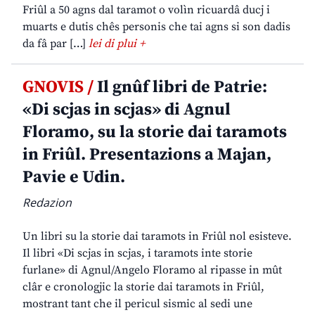
Friûl a 50 agns dal taramot o volìn ricuardâ ducj i
muarts e dutis chês personis che tai agns si son dadis
da fâ par […]
lei di plui +
GNOVIS /
Il gnûf libri de Patrie:
«Di scjas in scjas» di Agnul
Floramo, su la storie dai taramots
in Friûl. Presentazions a Majan,
Pavie e Udin.
Redazion
Un libri su la storie dai taramots in Friûl nol esisteve.
Il libri «Di scjas in scjas, i taramots inte storie
furlane» di Agnul/Angelo Floramo al ripasse in mût
clâr e cronologjic la storie dai taramots in Friûl,
mostrant tant che il pericul sismic al sedi une