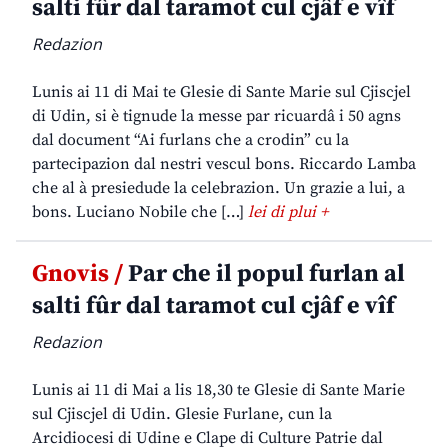
salti fûr dal taramot cul cjâf e vîf
Redazion
Lunis ai 11 di Mai te Glesie di Sante Marie sul Cjiscjel
di Udin, si è tignude la messe par ricuardâ i 50 agns
dal document “Ai furlans che a crodin” cu la
partecipazion dal nestri vescul bons. Riccardo Lamba
che al à presiedude la celebrazion. Un grazie a lui, a
bons. Luciano Nobile che […]
lei di plui +
Gnovis /
Par che il popul furlan al
salti fûr dal taramot cul cjâf e vîf
Redazion
Lunis ai 11 di Mai a lis 18,30 te Glesie di Sante Marie
sul Cjiscjel di Udin. Glesie Furlane, cun la
Arcidiocesi di Udine e Clape di Culture Patrie dal