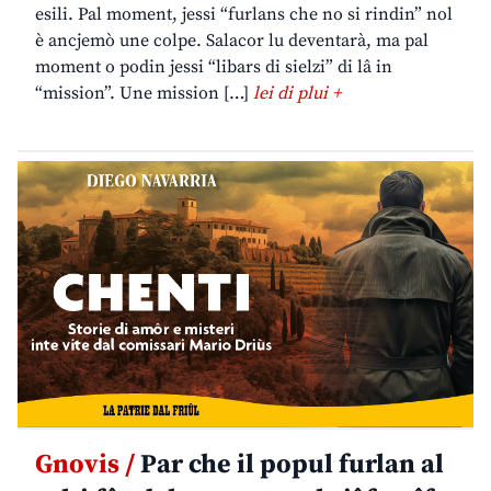
esili. Pal moment, jessi “furlans che no si rindin” nol
è ancjemò une colpe. Salacor lu deventarà, ma pal
moment o podin jessi “libars di sielzi” di lâ in
“mission”. Une mission […]
lei di plui +
Gnovis /
Par che il popul furlan al