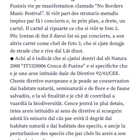
Fusinis vie pe manifestazion clamade “No Borders
Music Festival”. Si viôt part des struturis metudis
impins par fâ i concierts e, in prin plan, a drete, un
cartel. Il cartel al ripuarte ce che si viôt te foto 2.
Pôc lontan di dut il davoi fat sù pai concierts, a son
altris cartei come chel de foto 3, che si cjate dongje
de strade che e rive dal Lât disot.
◆ Achì al è indicât che si cjatisi dentri dal sît Natura
2000 “IT3320006 Conca di Fusine” e si specifiche che
e je une aree istituide daûr de Diretive 92/43/CEE.
Cheste diretive europeane e je peade ae conservazion
dai habitats naturâi, seminaturâi e de flore e de faune
salvadiis, e la sô finalitât e je chê di contribuî a
vuardiâ la biodiversitât. Cence jentrâ in plui detais,
intes areis istituidis ai sens de diretive si scuegnin
adotâ lis misuris dal câs par evitâ il degrât dai
habitats naturâi e dai habitats des speciis, e ancje la
perturbazion des speciis che par chês lis areis a son