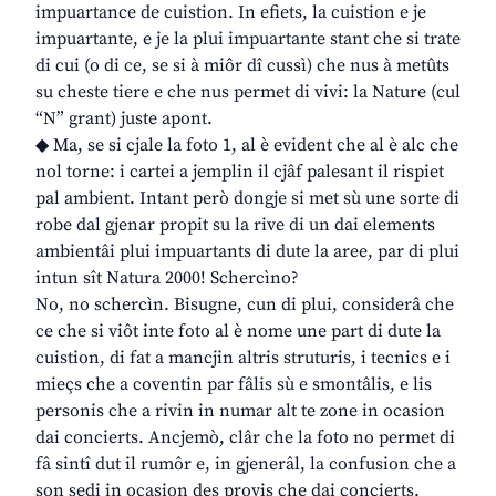
impuartance de cuistion. In efiets, la cuistion e je
impuartante, e je la plui impuartante stant che si trate
di cui (o di ce, se si à miôr dî cussì) che nus à metûts
su cheste tiere e che nus permet di vivi: la Nature (cul
“N” grant) juste apont.
◆ Ma, se si cjale la foto 1, al è evident che al è alc che
nol torne: i cartei a jemplin il cjâf palesant il rispiet
pal ambient. Intant però dongje si met sù une sorte di
robe dal gjenar propit su la rive di un dai elements
ambientâi plui impuartants di dute la aree, par di plui
intun sît Natura 2000! Schercìno?
No, no schercìn. Bisugne, cun di plui, considerâ che
ce che si viôt inte foto al è nome une part di dute la
cuistion, di fat a mancjin altris struturis, i tecnics e i
mieçs che a coventin par fâlis sù e smontâlis, e lis
personis che a rivin in numar alt te zone in ocasion
dai concierts. Ancjemò, clâr che la foto no permet di
fâ sintî dut il rumôr e, in gjenerâl, la confusion che a
son sedi in ocasion des provis che dai concierts.