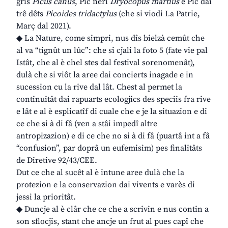
grîs
Picus canus
, Pic neri
Dryocopus martius
e Pic dai
trê dêts
Picoides tridactylus
(che si viodi La Patrie,
Març dal 2021).
◆ La Nature, come simpri, nus dîs bielzà cemût che
al va “tignût un lûc”: che si cjali la foto 5 (fate vie pal
Istât, che al è chel stes dal festival sorenomenât),
dulà che si viôt la aree dai concierts inagade e in
sucession cu la rive dal lât. Chest al permet la
continuitât dai rapuarts ecologjics des speciis fra rive
e lât e al è esplicatîf di cuale che e je la situazion e di
ce che si à di fâ (ven a stâi impedî altre
antropizazion) e di ce che no si à di fâ (puartâ int a fâ
“confusion”, par doprâ un eufemisim) pes finalitâts
de Diretive 92/43/CEE.
Dut ce che al sucêt al è intune aree dulà che la
protezion e la conservazion dai vivents e varès di
jessi la prioritât.
◆ Duncje al è clâr che ce che a scrivin e nus contin a
son sflocjis, stant che ancje un frut al pues capî che