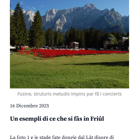
Fusine, struturis metudis impins par fâ i concierts
16 Dicembre 2025
Un esempli di ce che si fâs in Friûl
La foto 1 e je stade fate dongje dal Lât disore di