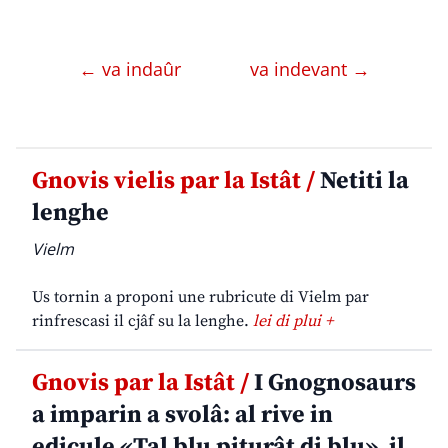
← va indaûr
va indevant →
Gnovis vielis par la Istât /
Netiti la
lenghe
Vielm
Us tornin a proponi une rubricute di Vielm par
rinfrescasi il cjâf su la lenghe.
lei di plui +
Gnovis par la Istât /
I Gnognosaurs
a imparin a svolâ: al rive in
edicule «Tal blu piturât di blu», il