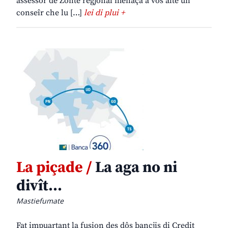
assessôr de Zonte regjonâl menaçâ a vôs alte un
conseîr che lu […]
lei di plui +
La piçade /
La aga no ni
divît…
Mastiefumate
Fat impuartant la fusion des dôs bancjis di Credit