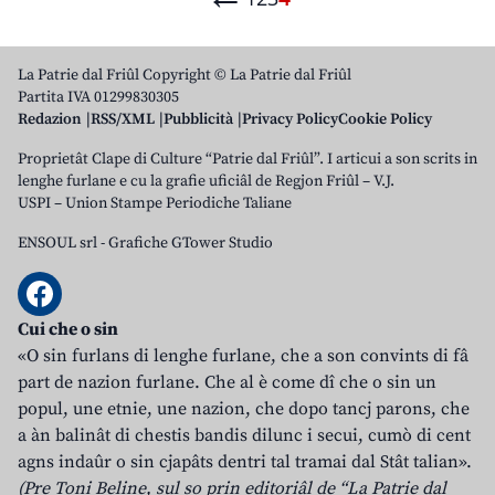
La Patrie dal Friûl Copyright © La Patrie dal Friûl
Partita IVA 01299830305
Redazion
RSS/XML
Pubblicità
Privacy Policy
Cookie Policy
Proprietât Clape di Culture “Patrie dal Friûl”. I articui a son scrits in
lenghe furlane e cu la grafie uficiâl de Regjon Friûl – V.J.
USPI – Union Stampe Periodiche Taliane
ENSOUL srl
-
Grafiche GTower Studio
Cui che o sin
«O sin furlans di lenghe furlane, che a son convints di fâ
part de nazion furlane. Che al è come dî che o sin un
popul, une etnie, une nazion, che dopo tancj parons, che
a àn balinât di chestis bandis dilunc i secui, cumò di cent
agns indaûr o sin cjapâts dentri tal tramai dal Stât talian».
(Pre Toni Beline, sul so prin editoriâl de “La Patrie dal