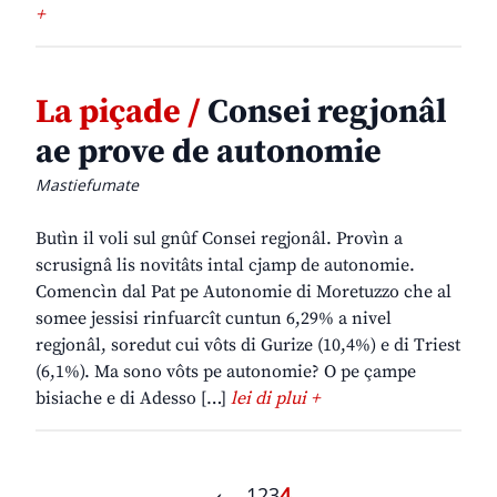
+
La piçade /
Consei regjonâl
ae prove de autonomie
Mastiefumate
Butìn il voli sul gnûf Consei regjonâl. Provìn a
scrusignâ lis novitâts intal cjamp de autonomie.
Comencìn dal Pat pe Autonomie di Moretuzzo che al
somee jessisi rinfuarcît cuntun 6,29% a nivel
regjonâl, soredut cui vôts di Gurize (10,4%) e di Triest
(6,1%). Ma sono vôts pe autonomie? O pe çampe
bisiache e di Adesso […]
lei di plui +
←
1
2
3
4