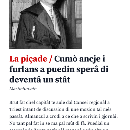
La piçade /
Cumò ancje i
furlans a puedin sperâ di
deventâ un stât
Mastiefumate
Brut fat chel capitât te aule dal Consei regjonâl a
Triest intant de discussion di une mozion tal mês
passât. Almancul a crodi a ce che a scrivin i gjornâi.
No tant pal fat in se ma pal mût di fâ. Puedial un