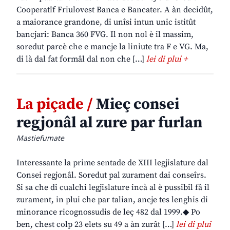
Cooperatîf Friulovest Banca e Bancater. A àn decidût,
a maiorance grandone, di unîsi intun unic istitût
bancjari: Banca 360 FVG. Il non nol è il massim,
soredut parcè che e mancje la liniute tra F e VG. Ma,
di là dal fat formâl dal non che […]
lei di plui +
La piçade /
Mieç consei
regjonâl al zure par furlan
Mastiefumate
Interessante la prime sentade de XIII legjislature dal
Consei regjonâl. Soredut pal zurament dai conseîrs.
Si sa che di cualchi legjislature incà al è pussibil fâ il
zurament, in plui che par talian, ancje tes lenghis di
minorance ricognossudis de leç 482 dal 1999.◆ Po
ben, chest colp 23 elets su 49 a àn zurât […]
lei di plui