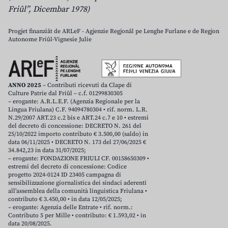
Friûl”, Dicembar 1978)
Progjet finanziât de ARLeF - Agjenzie Regjonâl pe Lenghe Furlane e de Regjon
Autonome Friûl-Vignesie Julie
ANNO 2025
– Contributi ricevuti da Clape di
Culture Patrie dal Friûl – c.f. 01299830305
– erogante: A.R.L.E.F. (Agenzia Regionale per la
Lingua Friulana) C.F. 94094780304 • rif. norm. L.R.
N.29/2007 ART.23 c.2 bis e ART.24 c.7 e 10 • estremi
del decreto di concessione: DECRETO N. 261 del
25/10/2022 importo contributo € 3.500,00 (saldo) in
data 06/11/2025 • DECRETO N. 173 del 27/06/2025 €
34.842,23 in data 31/07/2025;
– erogante: FONDAZIONE FRIULI CF. 00158650309 •
estremi del decreto di concessione: Codice
progetto 2024-0124 ID 23405 campagna di
sensibilizzazione giornalistica dei sindaci aderenti
all’assemblea della comunità linguistica Friulana •
contributo € 3.450,00 • in data 12/05/2025;
– erogante: Agenzia delle Entrate • rif. norm.:
Contributo 5 per Mille • contributo: € 1.593,02 • in
data 20/08/2025.