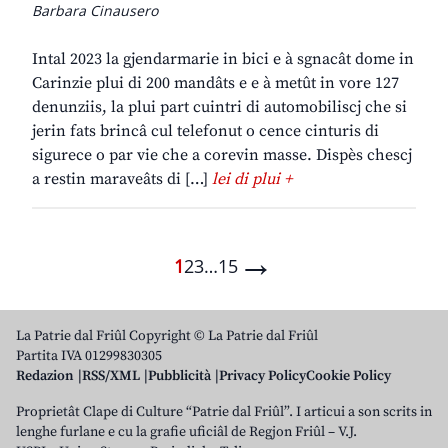
Barbara Cinausero
Intal 2023 la gjendarmarie in bici e à sgnacât dome in
Carinzie plui di 200 mandâts e e à metût in vore 127
denunziis, la plui part cuintri di automobiliscj che si
jerin fats brincâ cul telefonut o cence cinturis di
sigurece o par vie che a corevin masse. Dispès chescj
a restin maraveâts di […]
lei di plui +
→
1
2
3
…
15
La Patrie dal Friûl Copyright © La Patrie dal Friûl
Partita IVA 01299830305
Redazion
RSS/XML
Pubblicità
Privacy Policy
Cookie Policy
Proprietât Clape di Culture “Patrie dal Friûl”. I articui a son scrits in
lenghe furlane e cu la grafie uficiâl de Regjon Friûl – V.J.