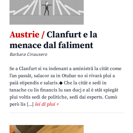
Austrie /
Clanfurt e la
menace dal faliment
Barbara Cinausero
Se a Clanfurt si va indenant a aministrâ la citât come
l’an passât, salacor za in Otubar no si rivarà plui a
paiâ stipendis e salaris.◆ Che la citât e sedi in
tanache cu lis financis lu san ducj e al è stât spiegât
plui voltis sedi de politiche, sedi dai esperts. Cumò
però lis […]
lei di plui +