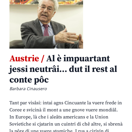
Austrie /
Al è impuartant
jessi neutrâi… dut il rest al
conte pôc
Barbara Cinausero
Tant par visâsi: intai agns Cincuante la vuere frede in
Coree e svicinà il mont a une gnove vuere mondiâl.
In Europe, là che i aleâts americans e la Union
Sovietiche si cjatarin un cuintri di chê altre, si sbrenà
la pôre di une vuere atomiche. I rus a cirivin di