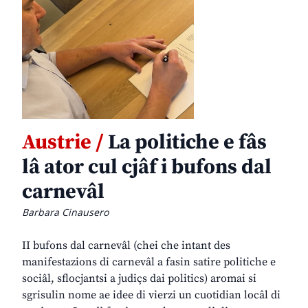
Austrie /
La politiche e fâs
lâ ator cul cjâf i bufons dal
carnevâl
Barbara Cinausero
II bufons dal carnevâl (chei che intant des
manifestazions di carnevâl a fasin satire politiche e
sociâl, sflocjantsi a judiçs dai politics) aromai si
sgrisulin nome ae idee di vierzi un cuotidian locâl di