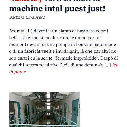
machine intal puest just!
Barbara Cinausero
Aromai al è deventât un stamp di business cetant
betât: si ferme la machine ancje dome par un
moment devant di une pompe di benzine bandonade
o di un fabricât vueit e invidrignît, là che par altri no
son cartei cu la scrite “fermade improibide”. Daspò di
cualchi setemane al rive l’avîs di une denunzie […]
lei
di plui +