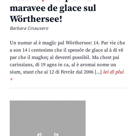
maravee de glace sul
Wörthersee!
Barbara Cinausero
Un numar al è magjic pal Wörthersee: 14. Par vie che
a son 14 i centesims che il spessôr de glace al à di vê
par che il magheç al deventi pussibil. Ma chest pai
carinzians, di 19 agns in ca, al è aromai nome un
sium, stant che ai 12 di Fevrâr dal 2006 […]
lei di plui
+