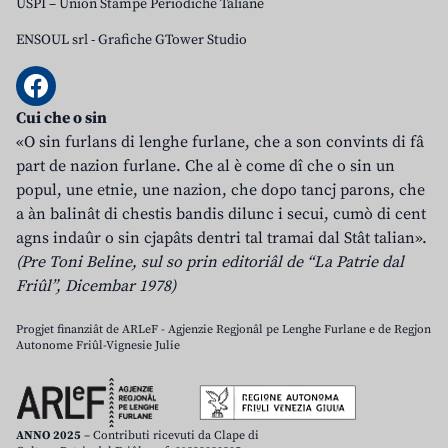
USPI – Union Stampe Periodiche Taliane
ENSOUL srl
-
Grafiche GTower Studio
Cui che o sin
«O sin furlans di lenghe furlane, che a son convints di fâ
part de nazion furlane. Che al è come dî che o sin un
popul, une etnie, une nazion, che dopo tancj parons, che
a àn balinât di chestis bandis dilunc i secui, cumò di cent
agns indaûr o sin cjapâts dentri tal tramai dal Stât talian».
(Pre Toni Beline, sul so prin editoriâl de “La Patrie dal
Friûl”, Dicembar 1978)
Progjet finanziât de ARLeF - Agjenzie Regjonâl pe Lenghe Furlane e de Regjon
Autonome Friûl-Vignesie Julie
ANNO 2025
– Contributi ricevuti da Clape di