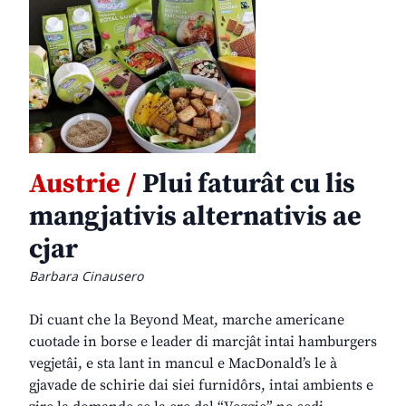
Austrie /
Plui faturât cu lis
mangjativis alternativis ae
cjar
Barbara Cinausero
Di cuant che la Beyond Meat, marche americane
cuotade in borse e leader di marcjât intai hamburgers
vegjetâi, e sta lant in mancul e MacDonald’s le à
gjavade de schirie dai siei furnidôrs, intai ambients e