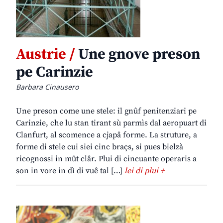
Austrie /
Une gnove preson
pe Carinzie
Barbara Cinausero
Une preson come une stele: il gnûf penitenziari pe
Carinzie, che lu stan tirant sù parmìs dal aeropuart di
Clanfurt, al scomence a cjapâ forme. La struture, a
forme di stele cui siei cinc braçs, si pues bielzà
ricognossi in mût clâr. Plui di cincuante operaris a
son in vore in dì di vuê tal […]
lei di plui +