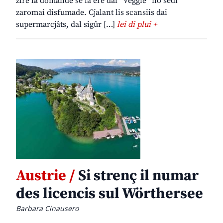
zire la domande se la ere dal “Veggie” no sedi
zaromai disfumade. Cjalant lis scansiis dai
supermarcjâts, dal sigûr […]
lei di plui +
Austrie /
Si strenç il numar
des licencis sul Wörthersee
Barbara Cinausero