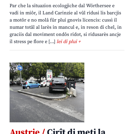
Par che la situazion ecologjiche dal Wörthersee e
vadi in miôr, il Land Carinzie al vûl ridusi lis barcjis
a motôr e no molâ fûr plui gnovis licencis: cussì il
numar totâl al larès in mancul e, in reson di chel, in
graciis dal moviment ondôs ridot, si ridusarès ancje
il stress pe flore e […]
lei di plui +
Austrie /
Cirît di meti la