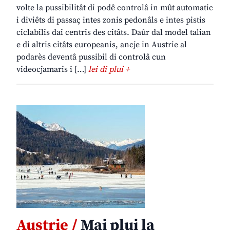
volte la pussibilitât di podê controlâ in mût automatic
i diviêts di passaç intes zonis pedonâls e intes pistis
ciclabilis dai centris des citâts. Daûr dal model talian
e di altris citâts europeanis, ancje in Austrie al
podarès deventâ pussibil di controlâ cun
videocjamaris i […]
lei di plui +
Austrie /
Mai plui la