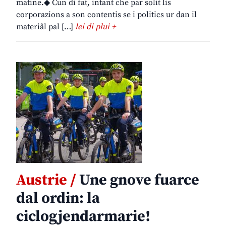
matine.◆ Cun di fat, intant che par solit lis
corporazions a son contentis se i politics ur dan il
materiâl pal […]
lei di plui +
Austrie /
Une gnove fuarce
dal ordin: la
ciclogjendarmarie!