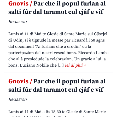
Gnovis /
Par che il popul furlan al
salti fûr dal taramot cul cjâf e vîf
Redazion
Lunis ai 11 di Mai te Glesie di Sante Marie sul Cjiscjel
di Udin, si è tignude la messe par ricuardâ i 50 agns
dal document “Ai furlans che a crodin” cu la
partecipazion dal nestri vescul bons. Riccardo Lamba
che al à presiedude la celebrazion. Un grazie a lui, a
bons. Luciano Nobile che […]
lei di plui +
Gnovis /
Par che il popul furlan al
salti fûr dal taramot cul cjâf e vîf
Redazion
Lunis ai 11 di Mai a lis 18,30 te Glesie di Sante Marie