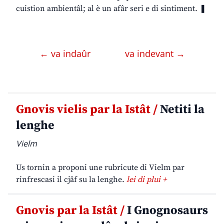
cuistion ambientâl; al è un afâr seri e di sintiment. ❚
← va indaûr
va indevant →
Gnovis vielis par la Istât /
Netiti la
lenghe
Vielm
Us tornin a proponi une rubricute di Vielm par
rinfrescasi il cjâf su la lenghe.
lei di plui +
Gnovis par la Istât /
I Gnognosaurs