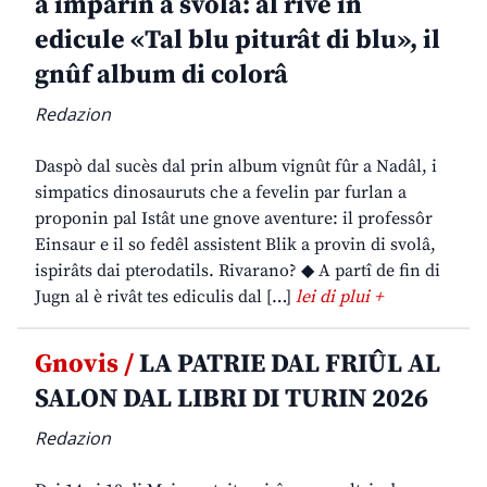
a imparin a svolâ: al rive in
edicule «Tal blu piturât di blu», il
gnûf album di colorâ
Redazion
Daspò dal sucès dal prin album vignût fûr a Nadâl, i
simpatics dinosauruts che a fevelin par furlan a
proponin pal Istât une gnove aventure: il professôr
Einsaur e il so fedêl assistent Blik a provin di svolâ,
ispirâts dai pterodatils. Rivarano? ◆ A partî de fin di
Jugn al è rivât tes ediculis dal […]
lei di plui +
Gnovis /
LA PATRIE DAL FRIÛL AL
SALON DAL LIBRI DI TURIN 2026
Redazion