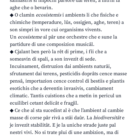
salmastris si impocin parsore dal teren, a filtrin la
aghe che o bevarìn.
◆ O clamìn
ecosistemis
i ambients li che fisiche e
chimiche (temperadure, lûs, ossigjen, aghe, teren) a
son simpri in vore cui organisims vivents.
Un
ecosisteme
al pâr une orchestre che e sune la
partidure di une composizion musicâl.
◆ Cjalant ben però la rêt di prime, i fîi che a
someavin di spali, a son invezit di sede.
Incuinament, distruzion dai ambients naturâi,
sfrutament dai terens, pesticidis doprâts cence masse
pensâ, importazion cence control di bestiis e plantis
esotichis che a deventin invasivis, cambiament
climatic. Tantis cuistions che a metin in pericul un
ecuilibri cetant delicât e fragjil.
◆ Ce che al sta sucedint al è che l’ambient al cambie
masse di corse pâr rivâ a stâi daûr. La
biodiversitât
e
je invezit stabilitât. E je la uniche strade juste pal
nestri vivi. No si trate plui di une ambizion, ma di