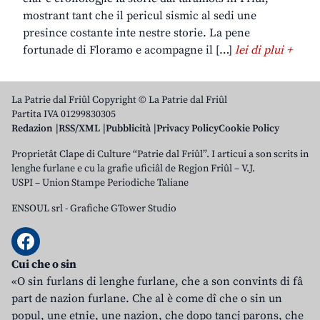
mostrant tant che il pericul sismic al sedi une
presince costante inte nestre storie. La pene
fortunade di Floramo e acompagne il […]
lei di plui +
La Patrie dal Friûl Copyright © La Patrie dal Friûl
Partita IVA 01299830305
Redazion
RSS/XML
Pubblicità
Privacy Policy
Cookie Policy
Proprietât Clape di Culture “Patrie dal Friûl”. I articui a son scrits in
lenghe furlane e cu la grafie uficiâl de Regjon Friûl – V.J.
USPI – Union Stampe Periodiche Taliane
ENSOUL srl
-
Grafiche GTower Studio
Cui che o sin
«O sin furlans di lenghe furlane, che a son convints di fâ
part de nazion furlane. Che al è come dî che o sin un
popul, une etnie, une nazion, che dopo tancj parons, che