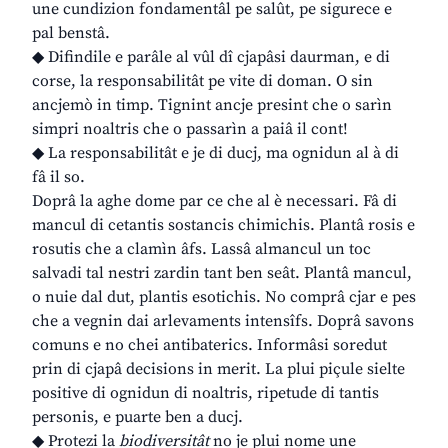
une cundizion fondamentâl pe salût, pe sigurece e
pal benstâ.
◆ Difindile e parâle al vûl dî cjapâsi daurman, e di
corse, la responsabilitât pe vite di doman. O sin
ancjemò in timp. Tignint ancje presint che o sarìn
simpri noaltris che o passarìn a paiâ il cont!
◆ La responsabilitât e je di ducj, ma ognidun al à di
fâ il so.
Doprâ la aghe dome par ce che al è necessari. Fâ di
mancul di cetantis sostancis chimichis. Plantâ rosis e
rosutis che a clamìn âfs. Lassâ almancul un toc
salvadi tal nestri zardin tant ben seât. Plantâ mancul,
o nuie dal dut, plantis esotichis. No comprâ cjar e pes
che a vegnin dai arlevaments intensîfs. Doprâ savons
comuns e no chei antibaterics. Informâsi soredut
prin di cjapâ decisions in merit. La plui piçule sielte
positive di ognidun di noaltris, ripetude di tantis
personis, e puarte ben a ducj.
◆ Protezi la
biodiversitât
no je plui nome une