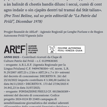
a àn balinât di chestis bandis dilunc i secui, cumò di cent
agns indaûr o sin cjapâts dentri tal tramai dal Stât talian».
(Pre Toni Beline, sul so prin editoriâl de “La Patrie dal
Friûl”, Dicembar 1978)
Progjet finanziât de ARLeF - Agjenzie Regjonâl pe Lenghe Furlane e de Regjon
Autonome Friûl-Vignesie Julie
ANNO 2025
– Contributi ricevuti da Clape di
Culture Patrie dal Friûl – c.f. 01299830305
– erogante: A.R.L.E.F. (Agenzia Regionale per la
Lingua Friulana) C.F. 94094780304 • rif. norm. L.R.
N.29/2007 ART.23 c.2 bis e ART.24 c.7 e 10 • estremi
del decreto di concessione: DECRETO N. 261 del
25/10/2022 importo contributo € 3.500,00 (saldo) in
data 06/11/2025 • DECRETO N. 173 del 27/06/2025 €
34.842,23 in data 31/07/2025;
– erogante: FONDAZIONE FRIULI CF. 00158650309 •
estremi del decreto di concessione: Codice
progetto 2024-0124 ID 23405 campagna di
sensibilizzazione giornalistica dei sindaci aderenti
all’assemblea della comunità linguistica Friulana •