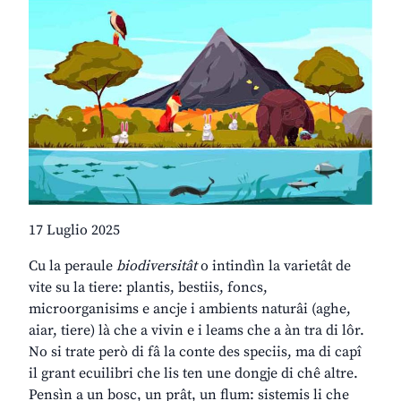
17 Luglio 2025
Cu la peraule
biodiversitât
o intindìn la varietât de
vite su la tiere: plantis, bestiis, foncs,
microorganisims e ancje i ambients naturâi (aghe,
aiar, tiere) là che a vivin e i leams che a àn tra di lôr.
No si trate però di fâ la conte des speciis, ma di capî
il grant ecuilibri che lis ten une dongje di chê altre.
Pensìn a un bosc, un prât, un flum: sistemis li che