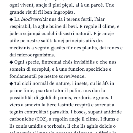
ogni vivent, ancje il plui piçul, al à un parcè. Une
grande rêt di fîi ben ingropâts.
◆ La
biodiversitât
nus da i terens fertii, l’aiar
respirabil, la aghe buine di bevi. E regole il clime, e
jude a scjampâ cualchi disastri naturâl. E je ancje
utile pe nestre salût: tancj principis atîfs des
medisinis a vegnin gjavâts fûr des plantis, dai foncs e
dai microorganisims.
◆ Ogni specie, fintremai chês invisibilis o che nus
somein di soreplui, e à une funzion specifiche e
fondamentâl pe nestre sorevivence.
◆ Tal cicli normâl de nature, i insets, cu lis âfs in
prime linie, puartant ator il polin, nus dan la
pussibilitât di gjoldi di pomis, verduris e grans. I
viers a smovin la tiere fasintle respirâ e soredut a
tegnin controlâts i parasitis. I boscs, supant anidride
carboniche (CO2), a regolin ancje il clime. I flums e
lis zonis umidis e torbosis, li che lis aghis dolcis o