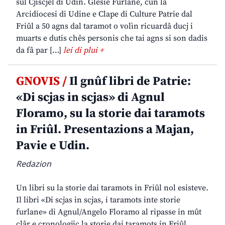
sul Cjiscjel di Udin. Glesie Furlane, cun la
Arcidiocesi di Udine e Clape di Culture Patrie dal
Friûl a 50 agns dal taramot o volìn ricuardâ ducj i
muarts e dutis chês personis che tai agns si son dadis
da fâ par […]
lei di plui +
GNOVIS /
Il gnûf libri de Patrie:
«Di scjas in scjas» di Agnul
Floramo, su la storie dai taramots
in Friûl. Presentazions a Majan,
Pavie e Udin.
Redazion
Un libri su la storie dai taramots in Friûl nol esisteve.
Il libri «Di scjas in scjas, i taramots inte storie
furlane» di Agnul/Angelo Floramo al ripasse in mût
clâr e cronologjic la storie dai taramots in Friûl,