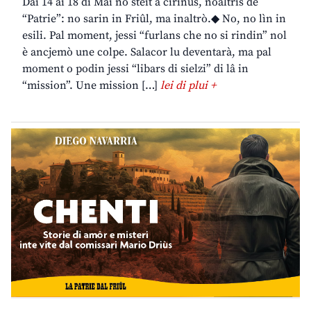
Dai 14 ai 18 di Mai no steit a cirînus, noaltris de
“Patrie”: no sarin in Friûl, ma inaltrò.◆ No, no lìn in
esili. Pal moment, jessi “furlans che no si rindin” nol
è ancjemò une colpe. Salacor lu deventarà, ma pal
moment o podin jessi “libars di sielzi” di lâ in
“mission”. Une mission […]
lei di plui +