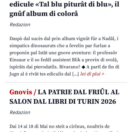
edicule «Tal blu piturât di blu», il
gnûf album di colorâ
Redazion
Daspò dal sucès dal prin album vignût fûr a Nadâl, i
simpatics dinosauruts che a fevelin par furlan a
proponin pal Istât une gnove aventure: il professôr
Einsaur e il so fedêl assistent Blik a provin di svolâ,
ispirâts dai pterodatils. Rivarano? ◆ A partî de fin di
Jugn al è rivât tes ediculis dal […]
lei di plui +
Gnovis /
LA PATRIE DAL FRIÛL AL
SALON DAL LIBRI DI TURIN 2026
Redazion
Dai 14 ai 18 di Mai no steit a cirînus, noaltris de