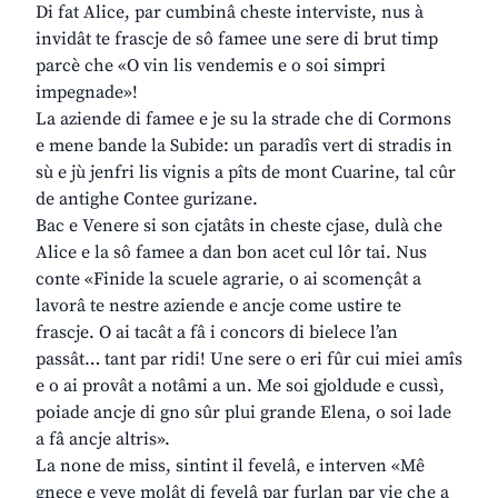
Di fat Alice, par cumbinâ cheste interviste, nus à
invidât te frascje de sô famee une sere di brut timp
parcè che «O vin lis vendemis e o soi simpri
impegnade»!
La aziende di famee e je su la strade che di Cormons
e mene bande la Subide: un paradîs vert di stradis in
sù e jù jenfri lis vignis a pîts de mont Cuarine, tal cûr
de antighe Contee gurizane.
Bac e Venere si son cjatâts in cheste cjase, dulà che
Alice e la sô famee a dan bon acet cul lôr tai. Nus
conte «Finide la scuele agrarie, o ai scomençât a
lavorâ te nestre aziende e ancje come ustire te
frascje. O ai tacât a fâ i concors di bielece l’an
passât… tant par ridi! Une sere o eri fûr cui miei amîs
e o ai provât a notâmi a un. Me soi gjoldude e cussì,
poiade ancje di gno sûr plui grande Elena, o soi lade
a fâ ancje altris».
La none de miss, sintint il fevelâ, e interven «Mê
gnece e veve molât di fevelâ par furlan par vie che a