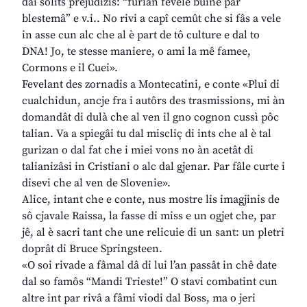
dai solits prejudizis: “furlan fevele buine par
blestemâ” e v.i.. No rivi a capî cemût che si fâs a vele
in asse cun alc che al è part de tô culture e dal to
DNA! Jo, te stesse maniere, o ami la mê famee,
Cormons e il Cuei».
Fevelant des zornadis a Montecatini, e conte «Plui di
cualchidun, ancje fra i autôrs des trasmissions, mi àn
domandât di dulà che al ven il gno cognon cussì pôc
talian. Va a spiegâi tu dal miscliç di ints che al è tal
gurizan o dal fat che i miei vons no àn acetât di
talianizâsi in Cristiani o alc dal gjenar. Par fâle curte i
disevi che al ven de Slovenie».
Alice, intant che e conte, nus mostre lis imagjinis de
sô cjavale Raissa, la fasse di miss e un ogjet che, par
jê, al è sacri tant che une relicuie di un sant: un pletri
doprât di Bruce Springsteen.
«O soi rivade a fâmal dâ di lui l’an passât in chê date
dal so famôs “Mandi Trieste!” O stavi combatint cun
altre int par rivâ a fâmi viodi dal Boss, ma o jeri