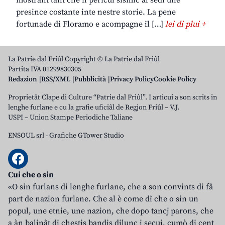
mostrant tant che il pericul sismic al sedi une
presince costante inte nestre storie. La pene
fortunade di Floramo e acompagne il […]
lei di plui +
La Patrie dal Friûl Copyright © La Patrie dal Friûl
Partita IVA 01299830305
Redazion
RSS/XML
Pubblicità
Privacy Policy
Cookie Policy
Proprietât Clape di Culture “Patrie dal Friûl”. I articui a son scrits in
lenghe furlane e cu la grafie uficiâl de Regjon Friûl – V.J.
USPI – Union Stampe Periodiche Taliane
ENSOUL srl
-
Grafiche GTower Studio
Cui che o sin
«O sin furlans di lenghe furlane, che a son convints di fâ
part de nazion furlane. Che al è come dî che o sin un
popul, une etnie, une nazion, che dopo tancj parons, che
a àn balinât di chestis bandis dilunc i secui, cumò di cent