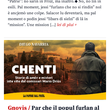
“Patrie”: no sarin in Friûl, ma inaltrò.◆ No, no lìn in
esili. Pal moment, jessi “furlans che no si rindin” nol
è ancjemò une colpe. Salacor lu deventarà, ma pal
moment o podin jessi “libars di sielzi” di lâ in
“mission”. Une mission […]
lei di plui +
Gnovis /
Par che il popul furlan al