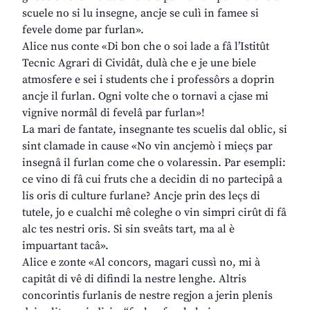
scuele no si lu insegne, ancje se culì in famee si
fevele dome par furlan».
Alice nus conte «Di bon che o soi lade a fâ l’Istitût
Tecnic Agrari di Cividât, dulà che e je une biele
atmosfere e sei i students che i professôrs a doprin
ancje il furlan. Ogni volte che o tornavi a cjase mi
vignive normâl di fevelâ par furlan»!
La mari de fantate, insegnante tes scuelis dal oblic, si
sint clamade in cause «No vin ancjemò i mieçs par
insegnâ il furlan come che o volaressin. Par esempli:
ce vino di fâ cui fruts che a decidin di no partecipâ a
lis oris di culture furlane? Ancje prin des leçs di
tutele, jo e cualchi mê coleghe o vin simpri cirût di fâ
alc tes nestri oris. Si sin sveâts tart, ma al è
impuartant tacâ».
Alice e zonte «Al concors, magari cussì no, mi à
capitât di vê di difindi la nestre lenghe. Altris
concorintis furlanis de nestre regjon a jerin plenis