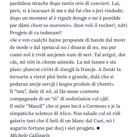
pardabon strache dopo tantis oris di conciert. Lui,
però, si à inacuart di me e dal fat che o jeri rindude;
dopo un moment al è vignût dongje e mi à pontâde
par dâmi chest so souvenir». (bon voli il rocker!, ndr)
Progjets di ca indenant?
«Se e ven cualchi buine propueste di bande dal mont
de mode o dal spetacul no i disarai di no, ma par
cumò nol è rivât ancjemò nuie di seri. Tal avignî, dut
câs, mi viôt in cheste aziende. La mê famee e sta
planc plancut cirint di slargjâ la frascje. A Zenâr la
tornarìn a vierzi plui biele e grande, dulà che si
podaran ancje sercjâ i bogns prodots di chenti».
Il “tata”, daûr di nô, al fâs muse contente
compagnade di un “sì” di sodisfazion cul cjâf.
Il miôr “Mandi” che si pues becâ a Cormons e je la
simpatiche scletece di Alice. Nus salude cul sô ridi
gaiarin tant che il boli di un blanc dal Cuei, nô i
augurin fortune par ducj i siei progjets. ■
Michele Calligaris