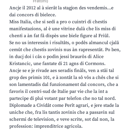
Frattini)
Ancje il 2012 al à sierât la stagjon des vendemis…e
dai concors di bielece.
Miss Italia, che si sedi a pro o cuintri di chestis
manifestazions, al è une vitrine dulà che lis miss di
chenti a àn fat fâ dispès une biele figure al Friûl.
Se no us interessin i risultâts, o podês almancul cjalâ
cemût che chestis zovinis nus àn rapresentât. Po ben,
in ducj doi i câs o podìn jessi braurôs di Alice
Kristancic, une fantate di 21 agns di Cormons.
Ancje se e je rivade aes seradis finâls, ven a stâi tal
grop des primis 101, e à zontât la sô vôs a chês che si
son lamentadis dal funzionament dal concors, che a
favorìs il centri-sud de Italie par vie che la int a
partecipe di plui votant par telefon che no tal nord.
Diplomade a Cividât come Perît agrari, e jere stade la
uniche che, fra lis tantis zovinis che a passavin sul
schermi de television, e veve scrite, sot dal non, la
profession: imprenditrice agricola.