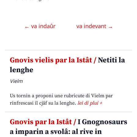
← va indaûr
va indevant →
Gnovis vielis par la Istât /
Netiti la
lenghe
Vielm
Us tornin a proponi une rubricute di Vielm par
rinfrescasi il cjâf su la lenghe.
lei di plui +
Gnovis par la Istât /
I Gnognosaurs
a imparin a svolâ: al rive in