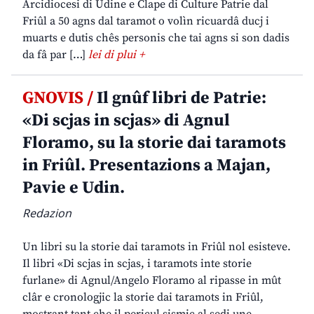
Arcidiocesi di Udine e Clape di Culture Patrie dal
Friûl a 50 agns dal taramot o volìn ricuardâ ducj i
muarts e dutis chês personis che tai agns si son dadis
da fâ par […]
lei di plui +
GNOVIS /
Il gnûf libri de Patrie:
«Di scjas in scjas» di Agnul
Floramo, su la storie dai taramots
in Friûl. Presentazions a Majan,
Pavie e Udin.
Redazion
Un libri su la storie dai taramots in Friûl nol esisteve.
Il libri «Di scjas in scjas, i taramots inte storie
furlane» di Agnul/Angelo Floramo al ripasse in mût
clâr e cronologjic la storie dai taramots in Friûl,