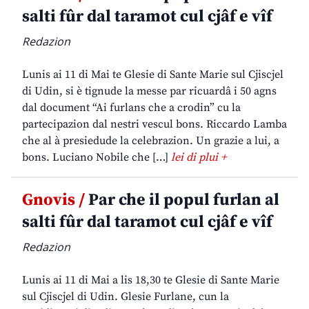
salti fûr dal taramot cul cjâf e vîf
Redazion
Lunis ai 11 di Mai te Glesie di Sante Marie sul Cjiscjel
di Udin, si è tignude la messe par ricuardâ i 50 agns
dal document “Ai furlans che a crodin” cu la
partecipazion dal nestri vescul bons. Riccardo Lamba
che al à presiedude la celebrazion. Un grazie a lui, a
bons. Luciano Nobile che […]
lei di plui +
Gnovis /
Par che il popul furlan al
salti fûr dal taramot cul cjâf e vîf
Redazion
Lunis ai 11 di Mai a lis 18,30 te Glesie di Sante Marie
sul Cjiscjel di Udin. Glesie Furlane, cun la