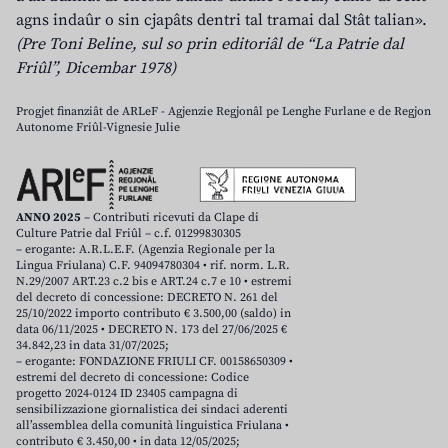
agns indaûr o sin cjapâts dentri tal tramai dal Stât talian».
(Pre Toni Beline, sul so prin editoriâl de “La Patrie dal
Friûl”, Dicembar 1978)
Progjet finanziât de ARLeF - Agjenzie Regjonâl pe Lenghe Furlane e de Regjon
Autonome Friûl-Vignesie Julie
ANNO 2025
– Contributi ricevuti da Clape di
Culture Patrie dal Friûl – c.f. 01299830305
– erogante: A.R.L.E.F. (Agenzia Regionale per la
Lingua Friulana) C.F. 94094780304 • rif. norm. L.R.
N.29/2007 ART.23 c.2 bis e ART.24 c.7 e 10 • estremi
del decreto di concessione: DECRETO N. 261 del
25/10/2022 importo contributo € 3.500,00 (saldo) in
data 06/11/2025 • DECRETO N. 173 del 27/06/2025 €
34.842,23 in data 31/07/2025;
– erogante: FONDAZIONE FRIULI CF. 00158650309 •
estremi del decreto di concessione: Codice
progetto 2024-0124 ID 23405 campagna di
sensibilizzazione giornalistica dei sindaci aderenti
all’assemblea della comunità linguistica Friulana •
contributo € 3.450,00 • in data 12/05/2025;