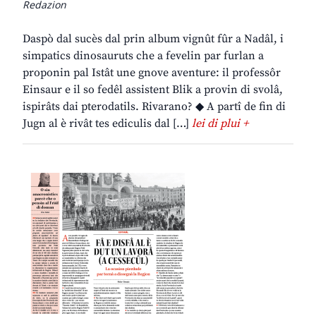
Redazion
Daspò dal sucès dal prin album vignût fûr a Nadâl, i
simpatics dinosauruts che a fevelin par furlan a
proponin pal Istât une gnove aventure: il professôr
Einsaur e il so fedêl assistent Blik a provin di svolâ,
ispirâts dai pterodatils. Rivarano? ◆ A partî de fin di
Jugn al è rivât tes ediculis dal […]
lei di plui +