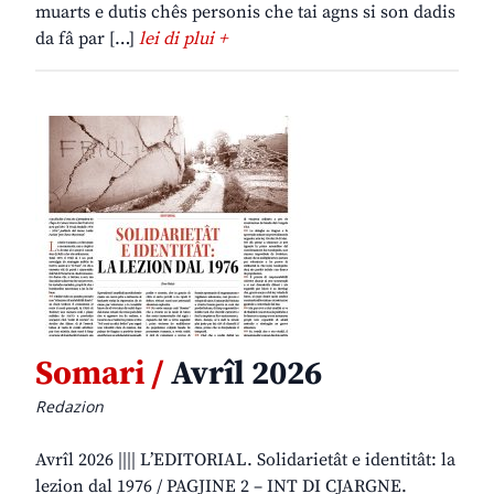
muarts e dutis chês personis che tai agns si son dadis
da fâ par […]
lei di plui +
Somari /
Avrîl 2026
Redazion
Avrîl 2026 |||| L’EDITORIAL. Solidarietât e identitât: la
lezion dal 1976 / PAGJINE 2 – INT DI CJARGNE.