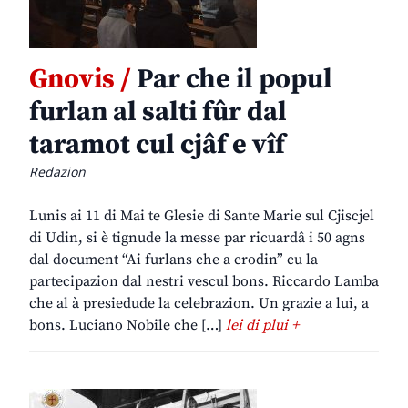
Gnovis /
Par che il popul
furlan al salti fûr dal
taramot cul cjâf e vîf
Redazion
Lunis ai 11 di Mai te Glesie di Sante Marie sul Cjiscjel
di Udin, si è tignude la messe par ricuardâ i 50 agns
dal document “Ai furlans che a crodin” cu la
partecipazion dal nestri vescul bons. Riccardo Lamba
che al à presiedude la celebrazion. Un grazie a lui, a
bons. Luciano Nobile che […]
lei di plui +