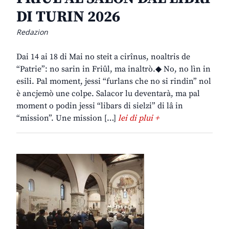
DI TURIN 2026
Redazion
Dai 14 ai 18 di Mai no steit a cirînus, noaltris de
“Patrie”: no sarin in Friûl, ma inaltrò.◆ No, no lìn in
esili. Pal moment, jessi “furlans che no si rindin” nol
è ancjemò une colpe. Salacor lu deventarà, ma pal
moment o podin jessi “libars di sielzi” di lâ in
“mission”. Une mission […]
lei di plui +