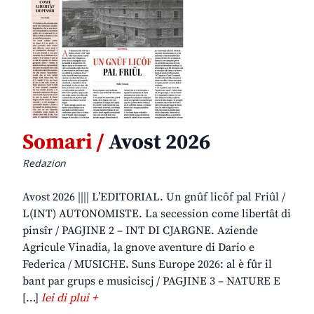
Somari /
Avost 2026
Redazion
Avost 2026 |||| L’EDITORIAL. Un gnûf licôf pal Friûl /
L(INT) AUTONOMISTE. La secession come libertât di
pinsîr / PAGJINE 2 – INT DI CJARGNE. Aziende
Agricule Vinadia, la gnove aventure di Dario e
Federica / MUSICHE. Suns Europe 2026: al è fûr il
bant par grups e musiciscj / PAGJINE 3 – NATURE E
[…]
lei di plui +