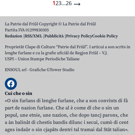
→
1
2
3
…
26
La Patrie dal Friûl Copyright © La Patrie dal Friûl
Partita IVA 01299830305
Redazion
RSS/XML
Pubblicità
Privacy Policy
Cookie Policy
Proprietât Clape di Culture “Patrie dal Friûl”. I articui a son scrits in
lenghe furlane e cu la grafie uficiâl de Regjon Friûl – V.J.
USPI – Union Stampe Periodiche Taliane
ENSOUL srl
-
Grafiche GTower Studio
Cui che o sin
«O sin furlans di lenghe furlane, che a son convints di fâ
part de nazion furlane. Che al è come dî che o sin un
popul, une etnie, une nazion, che dopo tancj parons, che
a àn balinât di chestis bandis dilunc i secui, cumò di cent
agns indaûr o sin cjapâts dentri tal tramai dal Stât talian».