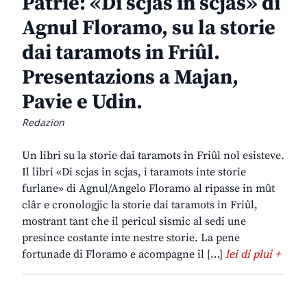
Patrie: «Di scjas in scjas» di
Agnul Floramo, su la storie
dai taramots in Friûl.
Presentazions a Majan,
Pavie e Udin.
Redazion
Un libri su la storie dai taramots in Friûl nol esisteve.
Il libri «Di scjas in scjas, i taramots inte storie
furlane» di Agnul/Angelo Floramo al ripasse in mût
clâr e cronologjic la storie dai taramots in Friûl,
mostrant tant che il pericul sismic al sedi une
presince costante inte nestre storie. La pene
fortunade di Floramo e acompagne il […]
lei di plui +