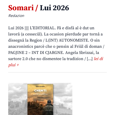
Somari /
Lui 2026
Redazion
Lui 2026 |||| L’EDITORIAL. Fâ e disfâ al è dut un
lavorâ (a cessecûl). La ocasion pierdude par tornâ a
dissegnâ la Regjon / L(INT) AUTONOMISTE. O sin
anacronistics parcè che o pensìn al Friûl di doman /
PAGJINE 2 – INT DI CJARGNE. Angela Sbrizzai, la
sartore 2.0 che no dismentee la tradizion / […]
lei di
plui +