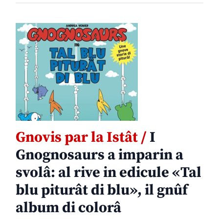
Gnovis par la Istât /
I
Gnognosaurs a imparin a
svolâ: al rive in edicule «Tal
blu piturât di blu», il gnûf
album di colorâ