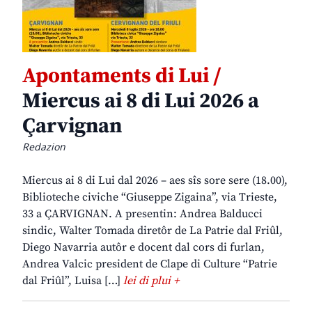
Apontaments di Lui /
Miercus ai 8 di Lui 2026 a
Çarvignan
Redazion
Miercus ai 8 di Lui dal 2026 – aes sîs sore sere (18.00),
Biblioteche civiche “Giuseppe Zigaina”, via Trieste,
33 a ÇARVIGNAN. A presentin: Andrea Balducci
sindic, Walter Tomada diretôr de La Patrie dal Friûl,
Diego Navarria autôr e docent dal cors di furlan,
Andrea Valcic president de Clape di Culture “Patrie
dal Friûl”, Luisa […]
lei di plui +