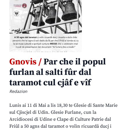
Gnovis /
Par che il popul
furlan al salti fûr dal
taramot cul cjâf e vîf
Redazion
Lunis ai 11 di Mai a lis 18,30 te Glesie di Sante Marie
sul Cjiscjel di Udin. Glesie Furlane, cun la
Arcidiocesi di Udine e Clape di Culture Patrie dal
Friûl a 50 agns dal taramot o volìn ricuardâ ducj i