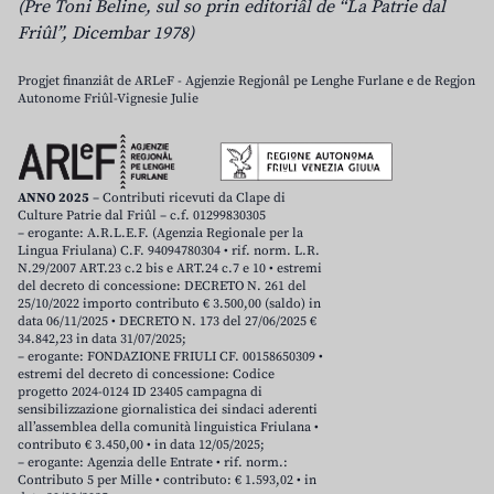
(Pre Toni Beline, sul so prin editoriâl de “La Patrie dal
Friûl”, Dicembar 1978)
Progjet finanziât de ARLeF - Agjenzie Regjonâl pe Lenghe Furlane e de Regjon
Autonome Friûl-Vignesie Julie
ANNO 2025
– Contributi ricevuti da Clape di
Culture Patrie dal Friûl – c.f. 01299830305
– erogante: A.R.L.E.F. (Agenzia Regionale per la
Lingua Friulana) C.F. 94094780304 • rif. norm. L.R.
N.29/2007 ART.23 c.2 bis e ART.24 c.7 e 10 • estremi
del decreto di concessione: DECRETO N. 261 del
25/10/2022 importo contributo € 3.500,00 (saldo) in
data 06/11/2025 • DECRETO N. 173 del 27/06/2025 €
34.842,23 in data 31/07/2025;
– erogante: FONDAZIONE FRIULI CF. 00158650309 •
estremi del decreto di concessione: Codice
progetto 2024-0124 ID 23405 campagna di
sensibilizzazione giornalistica dei sindaci aderenti
all’assemblea della comunità linguistica Friulana •
contributo € 3.450,00 • in data 12/05/2025;
– erogante: Agenzia delle Entrate • rif. norm.:
Contributo 5 per Mille • contributo: € 1.593,02 • in