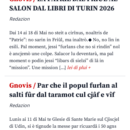
SALON DAL LIBRI DI TURIN 2026
Redazion
Dai 14 ai 18 di Mai no steit a cirînus, noaltris de
“Patrie”: no sarin in Friûl, ma inaltrò.◆ No, no lìn in
esili. Pal moment, jessi “furlans che no si rindin” nol
è ancjemò une colpe. Salacor lu deventarà, ma pal
moment o podin jessi “libars di sielzi” di lâ in
“mission”. Une mission […]
lei di plui +
Gnovis /
Par che il popul furlan al
salti fûr dal taramot cul cjâf e vîf
Redazion
Lunis ai 11 di Mai te Glesie di Sante Marie sul Cjiscjel
di Udin, si è tignude la messe par ricuardâ i 50 agns