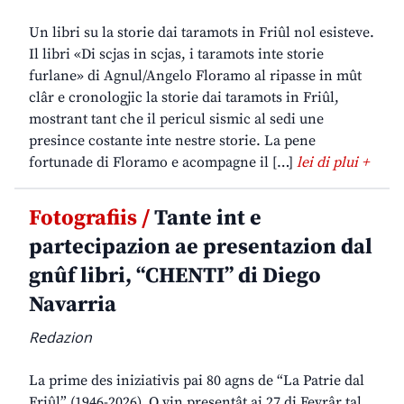
Un libri su la storie dai taramots in Friûl nol esisteve.
Il libri «Di scjas in scjas, i taramots inte storie
furlane» di Agnul/Angelo Floramo al ripasse in mût
clâr e cronologjic la storie dai taramots in Friûl,
mostrant tant che il pericul sismic al sedi une
presince costante inte nestre storie. La pene
fortunade di Floramo e acompagne il […]
lei di plui +
Fotografiis /
Tante int e
partecipazion ae presentazion dal
gnûf libri, “CHENTI” di Diego
Navarria
Redazion
La prime des iniziativis pai 80 agns de “La Patrie dal
Friûl” (1946-2026). O vin presentât ai 27 di Fevrâr tal