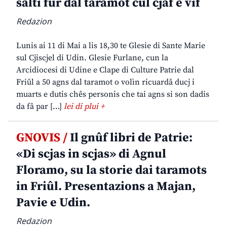
salti fûr dal taramot cul cjâf e vîf
Redazion
Lunis ai 11 di Mai a lis 18,30 te Glesie di Sante Marie
sul Cjiscjel di Udin. Glesie Furlane, cun la
Arcidiocesi di Udine e Clape di Culture Patrie dal
Friûl a 50 agns dal taramot o volìn ricuardâ ducj i
muarts e dutis chês personis che tai agns si son dadis
da fâ par […]
lei di plui +
GNOVIS /
Il gnûf libri de Patrie:
«Di scjas in scjas» di Agnul
Floramo, su la storie dai taramots
in Friûl. Presentazions a Majan,
Pavie e Udin.
Redazion