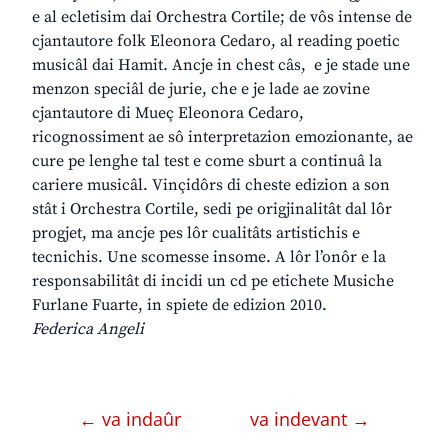
e al ecletisim dai Orchestra Cortile; de vôs intense de
cjantautore folk Eleonora Cedaro, al reading poetic
musicâl dai Hamit. Ancje in chest câs, e je stade une
menzon speciâl de jurie, che e je lade ae zovine
cjantautore di Mueç Eleonora Cedaro,
ricognossiment ae sô interpretazion emozionante, ae
cure pe lenghe tal test e come sburt a continuâ la
cariere musicâl. Vinçidôrs di cheste edizion a son
stât i Orchestra Cortile, sedi pe origjinalitât dal lôr
progjet, ma ancje pes lôr cualitâts artistichis e
tecnichis. Une scomesse insome. A lôr l’onôr e la
responsabilitât di incidi un cd pe etichete Musiche
Furlane Fuarte, in spiete de edizion 2010.
Federica Angeli
← va indaûr
va indevant →