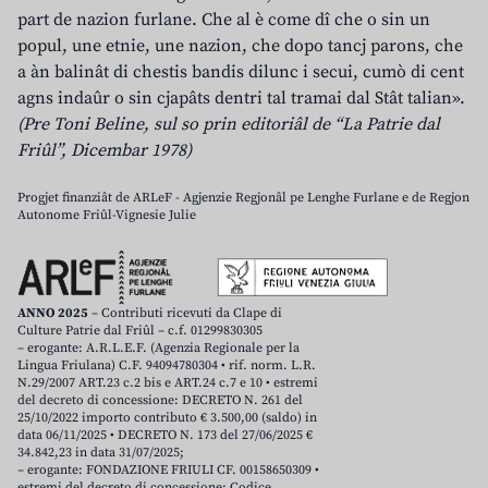
part de nazion furlane. Che al è come dî che o sin un
popul, une etnie, une nazion, che dopo tancj parons, che
a àn balinât di chestis bandis dilunc i secui, cumò di cent
agns indaûr o sin cjapâts dentri tal tramai dal Stât talian».
(Pre Toni Beline, sul so prin editoriâl de “La Patrie dal
Friûl”, Dicembar 1978)
Progjet finanziât de ARLeF - Agjenzie Regjonâl pe Lenghe Furlane e de Regjon
Autonome Friûl-Vignesie Julie
ANNO 2025
– Contributi ricevuti da Clape di
Culture Patrie dal Friûl – c.f. 01299830305
– erogante: A.R.L.E.F. (Agenzia Regionale per la
Lingua Friulana) C.F. 94094780304 • rif. norm. L.R.
N.29/2007 ART.23 c.2 bis e ART.24 c.7 e 10 • estremi
del decreto di concessione: DECRETO N. 261 del
25/10/2022 importo contributo € 3.500,00 (saldo) in
data 06/11/2025 • DECRETO N. 173 del 27/06/2025 €
34.842,23 in data 31/07/2025;
– erogante: FONDAZIONE FRIULI CF. 00158650309 •
estremi del decreto di concessione: Codice