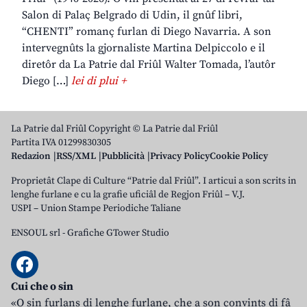
Salon di Palaç Belgrado di Udin, il gnûf libri,
“CHENTI” romanç furlan di Diego Navarria. A son
intervegnûts la gjornaliste Martina Delpiccolo e il
diretôr da La Patrie dal Friûl Walter Tomada, l’autôr
Diego […]
lei di plui +
La Patrie dal Friûl Copyright © La Patrie dal Friûl
Partita IVA 01299830305
Redazion
RSS/XML
Pubblicità
Privacy Policy
Cookie Policy
Proprietât Clape di Culture “Patrie dal Friûl”. I articui a son scrits in
lenghe furlane e cu la grafie uficiâl de Regjon Friûl – V.J.
USPI – Union Stampe Periodiche Taliane
ENSOUL srl
-
Grafiche GTower Studio
Cui che o sin
«O sin furlans di lenghe furlane, che a son convints di fâ