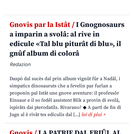
Gnovis par la Istât /
I Gnognosaurs
a imparin a svolâ: al rive in
edicule «Tal blu piturât di blu», il
gnûf album di colorâ
Redazion
Daspò dal sucès dal prin album vignût fûr a Nadâl, i
simpatics dinosauruts che a fevelin par furlan a
proponin pal Istât une gnove aventure: il professôr
Einsaur e il so fedêl assistent Blik a provin di svolâ,
ispirâts dai pterodatils. Rivarano? ◆ A partî de fin di
Jugn al è rivât tes ediculis dal […]
lei di plui +
Gnovis /
LA PATRIE DAL FRIÛL AL