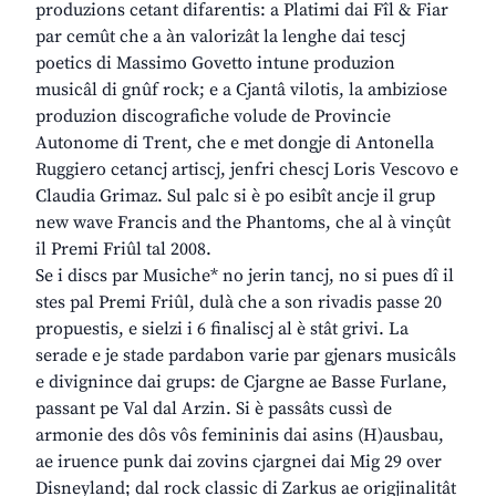
produzions cetant difarentis: a Platimi dai Fîl & Fiar
par cemût che a àn valorizât la lenghe dai tescj
poetics di Massimo Govetto intune produzion
musicâl di gnûf rock; e a Cjantâ vilotis, la ambiziose
produzion discografiche volude de Provincie
Autonome di Trent, che e met dongje di Antonella
Ruggiero cetancj artiscj, jenfri chescj Loris Vescovo e
Claudia Grimaz. Sul palc si è po esibît ancje il grup
new wave Francis and the Phantoms, che al à vinçût
il Premi Friûl tal 2008.
Se i discs par Musiche* no jerin tancj, no si pues dî il
stes pal Premi Friûl, dulà che a son rivadis passe 20
propuestis, e sielzi i 6 finaliscj al è stât grivi. La
serade e je stade pardabon varie par gjenars musicâls
e divignince dai grups: de Cjargne ae Basse Furlane,
passant pe Val dal Arzin. Si è passâts cussì de
armonie des dôs vôs femininis dai asins (H)ausbau,
ae iruence punk dai zovins cjargnei dai Mig 29 over
Disneyland; dal rock classic di Zarkus ae origjinalitât