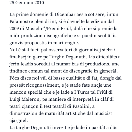
25 Gennaio 2010
La prime domenie di Dicembar aes 5 sot sere, intun
Palamostre plen di int, si è davuelte la edizion dal
2009 di Musiche*/Premi Friûl, dulà che si premie la
miôr produzion discografiche e si puedin scoltâ lis
gnovis propuestis in marilenghe.
Nol è stât facil pal osservatori di gjornaliscj sielzi i
finaliscj in gare pe Targhe Deganutti. Lis dificoltâts a
jerin leadis soredut al numar bas di produzions, une
tindince comun tal mont de discografie in gjenerâl.
Pôcs discs nol vûl dî basse cualitât e di fat, dongje dal
preseât ricognossiment, e je stade fate ancje une
menzon speciâl che e je lade a I Turcs tal Friûl di
Luigi Maieron, pe maniere di interpretâ in clâf di
teatri cjançon il test teatrâl di Pasolini, a
dimostrazion de maturitât artistiche dal musicist
cjargnel.
La targhe Deganutti invezit e je lade in paritât a dôs