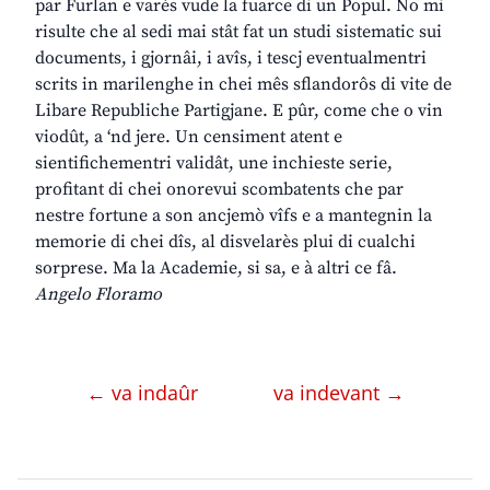
par Furlan e varès vude la fuarce di un Popul. No mi
risulte che al sedi mai stât fat un studi sistematic sui
documents, i gjornâi, i avîs, i tescj eventualmentri
scrits in marilenghe in chei mês sflandorôs di vite de
Libare Republiche Partigjane. E pûr, come che o vin
viodût, a ‘nd jere. Un censiment atent e
sientifichementri validât, une inchieste serie,
profitant di chei onorevui scombatents che par
nestre fortune a son ancjemò vîfs e a mantegnin la
memorie di chei dîs, al disvelarès plui di cualchi
sorprese. Ma la Academie, si sa, e à altri ce fâ.
Angelo Floramo
← va indaûr
va indevant →