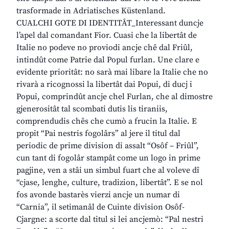
trasformade in Adriatisches Küstenland.
CUALCHI GOTE DI IDENTITÂT_Interessant duncje
l’apel dal comandant Fior. Cuasi che la libertât de
Italie no podeve no proviodi ancje chê dal Friûl,
intindût come Patrie dal Popul furlan. Une clare e
evidente prioritât: no sarà mai libare la Italie che no
rivarà a ricognossi la libertât dai Popui, di ducj i
Popui, comprindût ancje chel Furlan, che al dimostre
gjenerositât tal scombati dutis lis tiraniis,
comprendudis chês che cumò a frucin la Italie. E
propit “Pai nestris fogolârs” al jere il titul dal
periodic de prime division di assalt “Osôf – Friûl”,
cun tant di fogolâr stampât come un logo in prime
pagjine, ven a stâi un simbul fuart che al voleve dî
“cjase, lenghe, culture, tradizion, libertât”. E se nol
fos avonde bastarès vierzi ancje un numar di
“Carnia”, il setimanâl de Cuinte division Osôf-
Cjargne: a scorte dal titul si lei ancjemò: “Pal nestri