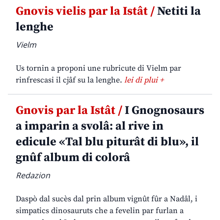
Gnovis vielis par la Istât /
Netiti la
lenghe
Vielm
Us tornin a proponi une rubricute di Vielm par
rinfrescasi il cjâf su la lenghe.
lei di plui +
Gnovis par la Istât /
I Gnognosaurs
a imparin a svolâ: al rive in
edicule «Tal blu piturât di blu», il
gnûf album di colorâ
Redazion
Daspò dal sucès dal prin album vignût fûr a Nadâl, i
simpatics dinosauruts che a fevelin par furlan a