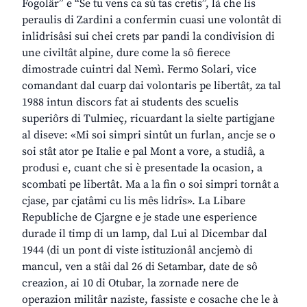
Fogolâr” e “Se tu vens ca sù tas cretis”, là che lis
peraulis di Zardini a confermin cuasi une volontât di
inlidrisâsi sui chei crets par pandi la condivision di
une civiltât alpine, dure come la sô fierece
dimostrade cuintri dal Nemì. Fermo Solari, vice
comandant dal cuarp dai volontaris pe libertât, za tal
1988 intun discors fat ai students des scuelis
superiôrs di Tulmieç, ricuardant la sielte partigjane
al diseve: «Mi soi simpri sintût un furlan, ancje se o
soi stât ator pe Italie e pal Mont a vore, a studiâ, a
produsi e, cuant che si è presentade la ocasion, a
scombati pe libertât. Ma a la fin o soi simpri tornât a
cjase, par cjatâmi cu lis mês lidrîs». La Libare
Republiche de Cjargne e je stade une esperience
durade il timp di un lamp, dal Lui al Dicembar dal
1944 (di un pont di viste istituzionâl ancjemò di
mancul, ven a stâi dal 26 di Setambar, date de sô
creazion, ai 10 di Otubar, la zornade nere de
operazion militâr naziste, fassiste e cosache che le à