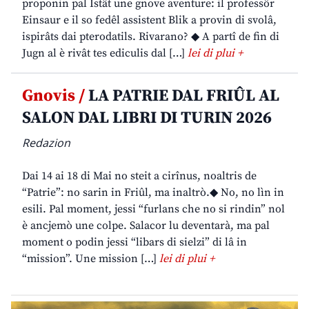
proponin pal Istât une gnove aventure: il professôr
Einsaur e il so fedêl assistent Blik a provin di svolâ,
ispirâts dai pterodatils. Rivarano? ◆ A partî de fin di
Jugn al è rivât tes ediculis dal […]
lei di plui +
Gnovis /
LA PATRIE DAL FRIÛL AL
SALON DAL LIBRI DI TURIN 2026
Redazion
Dai 14 ai 18 di Mai no steit a cirînus, noaltris de
“Patrie”: no sarin in Friûl, ma inaltrò.◆ No, no lìn in
esili. Pal moment, jessi “furlans che no si rindin” nol
è ancjemò une colpe. Salacor lu deventarà, ma pal
moment o podin jessi “libars di sielzi” di lâ in
“mission”. Une mission […]
lei di plui +