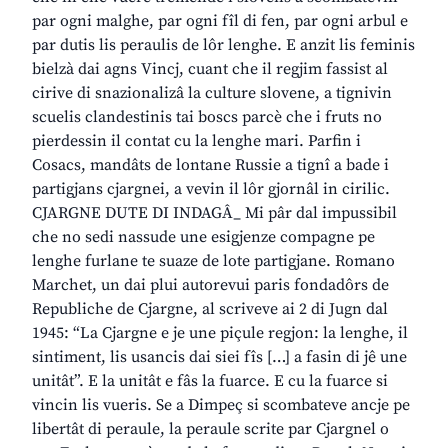
par ogni malghe, par ogni fîl di fen, par ogni arbul e
par dutis lis peraulis de lôr lenghe. E anzit lis feminis
bielzà dai agns Vincj, cuant che il regjim fassist al
cirive di snazionalizâ la culture slovene, a tignivin
scuelis clandestinis tai boscs parcè che i fruts no
pierdessin il contat cu la lenghe mari. Parfin i
Cosacs, mandâts de lontane Russie a tignî a bade i
partigjans cjargnei, a vevin il lôr gjornâl in cirilic.
CJARGNE DUTE DI INDAGÂ_ Mi pâr dal impussibil
che no sedi nassude une esigjenze compagne pe
lenghe furlane te suaze de lote partigjane. Romano
Marchet, un dai plui autorevui paris fondadôrs de
Republiche de Cjargne, al scriveve ai 2 di Jugn dal
1945: “La Cjargne e je une piçule regjon: la lenghe, il
sintiment, lis usancis dai siei fîs […] a fasin di jê une
unitât”. E la unitât e fâs la fuarce. E cu la fuarce si
vincin lis vueris. Se a Dimpeç si scombateve ancje pe
libertât di peraule, la peraule scrite par Cjargnel o