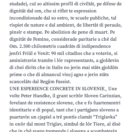
studade), cul so altissim profîl di civiltât, pe difese de
dignitât dal om, che si riflet te espression
incondizionade dal so estro, te scuele publiche, tal
rispiet de nature e dal ambient, de libertât di peraule,
pinsîr e stampe. Pe abolizion de pene di muart. Pe
dignitât de Femine, considerade paritarie a chê dal
Om. 2.500 chilometris cuadrâts di indipendence
jenfri Friûl e Venit: 90 mil citadins che a votavin, si
aministravin tramite i lôr rapresentants, a gjoldevin
di chei dirits che in Italie no jerin mai stâts gjoldûts
prime o che di almancul vincj agns e jerin stâts
scancelâts dal Regjim Fassist.
UNE ESPERIENCE CONCRETE IN SLOVENIE_ Une
volte Peter Handke, il grant scritôr Sloven Carinzian,
fevelant de resistence slovene, che e fo fuartementri
identitarie e di popul, tant che i partigjans slovens a
puartavin un cjapiel a trê pontis clamât “Triglavka”
in onôr dal mont Triglav, simbul de lôr Tiere, al disè
che in chê vuere tremende i slovens a scombatevin