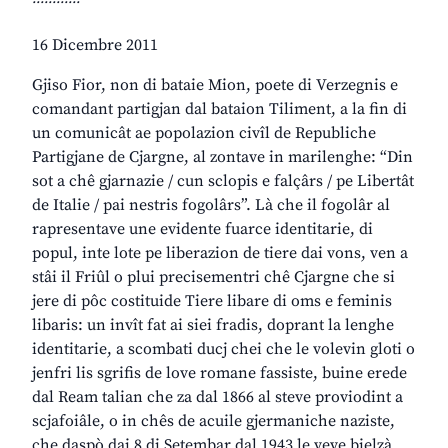
16 Dicembre 2011
Gjiso Fior, non di bataie Mion, poete di Verzegnis e
comandant partigjan dal bataion Tiliment, a la fin di
un comunicât ae popolazion civîl de Republiche
Partigjane de Cjargne, al zontave in marilenghe: “Din
sot a chê gjarnazie / cun sclopis e falçârs / pe Libertât
de Italie / pai nestris fogolârs”. Là che il fogolâr al
rapresentave une evidente fuarce identitarie, di
popul, inte lote pe liberazion de tiere dai vons, ven a
stâi il Friûl o plui precisementri chê Cjargne che si
jere di pôc costituide Tiere libare di oms e feminis
libaris: un invît fat ai siei fradis, doprant la lenghe
identitarie, a scombati ducj chei che le volevin gloti o
jenfri lis sgrifis de love romane fassiste, buine erede
dal Ream talian che za dal 1866 al steve proviodint a
scjafoiâle, o in chês de acuile gjermaniche naziste,
che daspò dai 8 di Setembar dal 1943 le veve bielzà