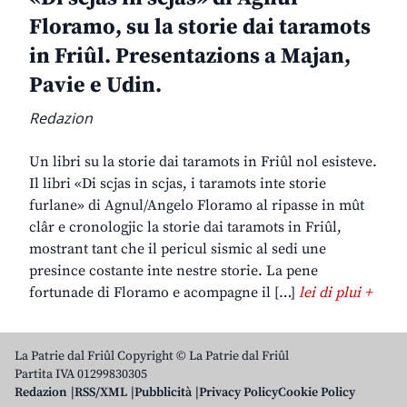
Floramo, su la storie dai taramots
in Friûl. Presentazions a Majan,
Pavie e Udin.
Redazion
Un libri su la storie dai taramots in Friûl nol esisteve.
Il libri «Di scjas in scjas, i taramots inte storie
furlane» di Agnul/Angelo Floramo al ripasse in mût
clâr e cronologjic la storie dai taramots in Friûl,
mostrant tant che il pericul sismic al sedi une
presince costante inte nestre storie. La pene
fortunade di Floramo e acompagne il […]
lei di plui +
La Patrie dal Friûl Copyright © La Patrie dal Friûl
Partita IVA 01299830305
Redazion
RSS/XML
Pubblicità
Privacy Policy
Cookie Policy