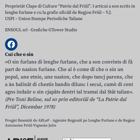
Proprietât Clape di Culture “Patrie dal Friûl”. I articui a son scrits in
lenghe furlane e cu la grafie uficiâl de Regjon Friûl – V.J.
USPI – Union Stampe Periodiche Taliane
ENSOUL srl
-
Grafiche GTower Studio
Cui che o sin
«O sin furlans di lenghe furlane, che a son convints di fâ
part de nazion furlane. Che al è come dî che o sin un
popul, une etnie, une nazion, che dopo tancj parons, che
a àn balinât di chestis bandis dilunc i secui, cumò di cent
agns indaûr o sin cjapâts dentri tal tramai dal Stât talian».
(Pre Toni Beline, sul so prin editoriâl de “La Patrie dal
Friûl”, Dicembar 1978)
Progjet finanziât de ARLeF - Agjenzie Regjonâl pe Lenghe Furlane e de Regjon
Autonome Friûl-Vignesie Julie