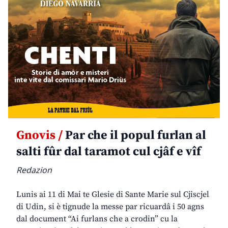
Gnovis /
Par che il popul furlan al
salti fûr dal taramot cul cjâf e vîf
Redazion
Lunis ai 11 di Mai te Glesie di Sante Marie sul Cjiscjel
di Udin, si è tignude la messe par ricuardâ i 50 agns
dal document “Ai furlans che a crodin” cu la