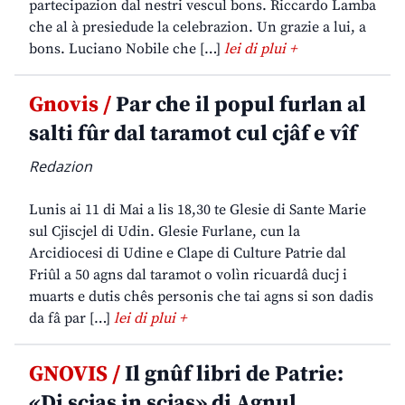
partecipazion dal nestri vescul bons. Riccardo Lamba
che al à presiedude la celebrazion. Un grazie a lui, a
bons. Luciano Nobile che […]
lei di plui +
Gnovis /
Par che il popul furlan al
salti fûr dal taramot cul cjâf e vîf
Redazion
Lunis ai 11 di Mai a lis 18,30 te Glesie di Sante Marie
sul Cjiscjel di Udin. Glesie Furlane, cun la
Arcidiocesi di Udine e Clape di Culture Patrie dal
Friûl a 50 agns dal taramot o volìn ricuardâ ducj i
muarts e dutis chês personis che tai agns si son dadis
da fâ par […]
lei di plui +
GNOVIS /
Il gnûf libri de Patrie:
«Di scjas in scjas» di Agnul